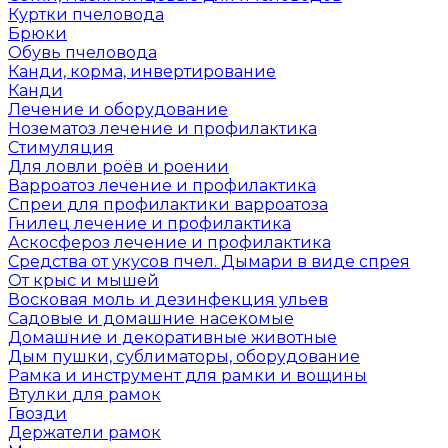
Куртки пчеловода
Брюки
Обувь пчеловода
Канди, корма, инвертирование
Канди
Лечение и оборудование
Нозематоз лечение и профилактика
Стимуляция
Для ловли роёв и роении
Варроатоз лечение и профилактика
Спреи для профилактики варроатоза
Гнилец лечение и профилактика
Аскосфероз лечение и профилактика
Средства от укусов пчел. Дымари в виде спрея
От крыс и мышей
Восковая моль и дезинфекция ульев
Садовые и домашние насекомые
Домашние и декоративные животные
Дым пушки, сублиматоры, оборудование
Рамка и инструмент для рамки и вощины
Втулки для рамок
Гвозди
Держатели рамок