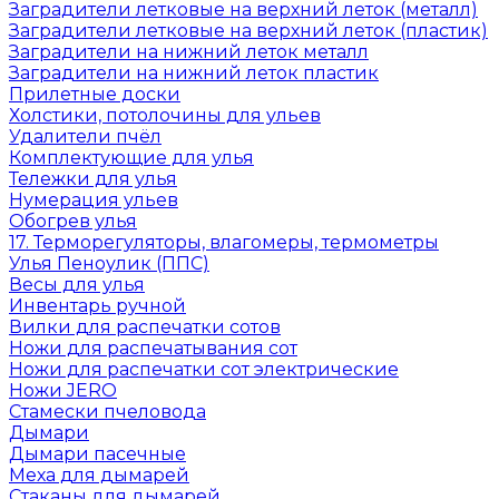
Заградители летковые на верхний леток (металл)
Заградители летковые на верхний леток (пластик)
Заградители на нижний леток металл
Заградители на нижний леток пластик
Прилетные доски
Холстики, потолочины для ульев
Удалители пчёл
Комплектующие для улья
Тележки для улья
Нумерация ульев
Обогрев улья
17. Терморегуляторы, влагомеры, термометры
Улья Пеноулик (ППС)
Весы для улья
Инвентарь ручной
Вилки для распечатки сотов
Ножи для распечатывания сот
Ножи для распечатки сот электрические
Ножи JERO
Стамески пчеловода
Дымари
Дымари пасечные
Меха для дымарей
Стаканы для дымарей