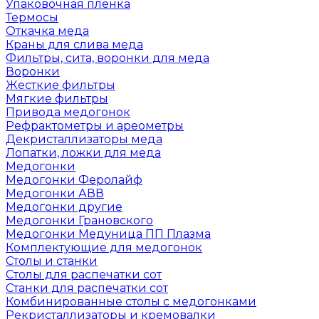
Упаковочная пленка
Термосы
Откачка меда
Краны для слива меда
Фильтры, сита, воронки для меда
Воронки
Жесткие фильтры
Мягкие фильтры
Привода медогонок
Рефрактометры и ареометры
Декристаллизаторы меда
Лопатки, ложки для меда
Медогонки
Медогонки Феролайф
Медогонки АВВ
Медогонки другие
Медогонки Грановского
Медогонки Медуница ПП Плазма
Комплектующие для медогонок
Столы и станки
Столы для распечатки сот
Станки для распечатки сот
Комбинированные столы с медогонками
Рекристаллизаторы и кремовалки