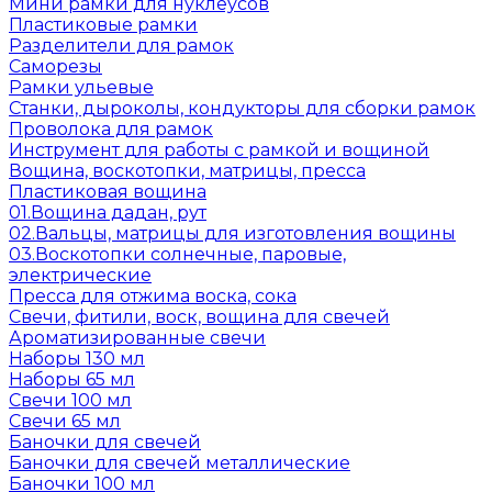
Мини рамки для нуклеусов
Пластиковые рамки
Разделители для рамок
Саморезы
Рамки ульевые
Станки, дыроколы, кондукторы для сборки рамок
Проволока для рамок
Инструмент для работы с рамкой и вощиной
Вощина, воскотопки, матрицы, пресса
Пластиковая вощина
01.Вощина дадан, рут
02.Вальцы, матрицы для изготовления вощины
03.Воскотопки солнечные, паровые,
электрические
Пресса для отжима воска, сока
Свечи, фитили, воск, вощина для свечей
Ароматизированные свечи
Наборы 130 мл
Наборы 65 мл
Свечи 100 мл
Свечи 65 мл
Баночки для свечей
Баночки для свечей металлические
Баночки 100 мл