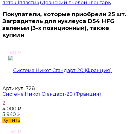
леток (пластик)
Иранский пчелоинвентарь
Покупатели, которые приобрели 25 шт.
Заградитель для нуклеуса D54 HFG
зеленый (3-х позиционный), также
купили
-60
₽
Артикул:
728
Система Никот Стандарт-20 (Франция)
2
4 000
₽
3 940
₽
Купить
-30
₽