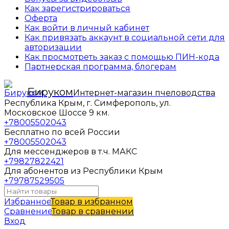
Как зарегистрироваться
Оферта
Как войти в личный кабинет
Как привязать аккаунт в социальной сети для
авторизации
Как просмотреть заказ с помощью ПИН-кода
Партнерская программа, блогерам
Бируком
Интернет-магазин пчеловодства
Республика Крым, г. Симферополь, ул.
Московское Шоссе 9 км.
+78005502043
Бесплатно по всей России
+78005502043
Для мессенджеров в т.ч. МАКС
+79827822421
Для абонентов из Республики Крым
+79787529505
Избранное
Товар в избранном
Сравнение
Товар в сравнении
Вход