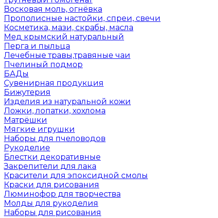
Восковая моль, огнёвка
Прополисные настойки, спреи, свечи
Косметика, мази, скрабы, масла
Мед крымский натуральный
Перга и пыльца
Лечебные травы,травяные чаи
Пчелиный подмор
БАДы
Сувенирная продукция
Бижутерия
Изделия из натуральной кожи
Ложки, лопатки, хохлома
Матрёшки
Мягкие игрушки
Наборы для пчеловодов
Рукоделие
Блестки декоративные
Закрепители для лака
Красители для эпоксидной смолы
Краски для рисования
Люминофор для творчества
Молды для рукоделия
Наборы для рисования