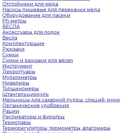
Отстойники для мёда
Насосы пищевые для перекачки меда
Оборудование для пасеки
Ph метры
ВЁСЛА
Аксессуары для лодок
Весла
Комплектующие
Рюкзаки
Сумки
Сумки и рюкзаки для вёсел
Инструмент
Декроттуары
Мультиметры
Нивелиры
Толщиномеры
Штангельциркуль
Мельницы для сахарной пудры, специй, муки
Органические удобрения
Рации
Респираторы и фильтры
Термопары
Терморегуляторы, термометры, влагомеры