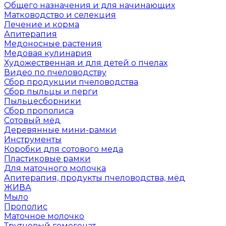
Общего назначения и для начинающих
Матководство и селекция
Лечение и корма
Апитерапия
Медоносные растения
Медовая кулинария
Художественная и для детей о пчелах
Видео по пчеловодству
Сбор продукции пчеловодства
Сбор пыльцы и перги
Пыльцесборники
Сбор прополиса
Сотовый мёд
Деревянные мини-рамки
Инструменты
Коробки для сотового меда
Пластиковые рамки
Для маточного молочка
Апитерапия, продукты пчеловодства, мёд
ЖИВА
Мыло
Прополис
Маточное молочко
Трутневый гомогенат