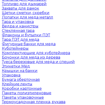
Топливо для дымарей
Захваты для рамок
Щетки-сметки, скребки
Лопатки для меда металл
Тара и упаковка
Ведра и канистры
Стеклянная тара
Флаконы и бутылки ПЭТ
Тара ПЭТ для меда
Фигурные банки для меда
Куботейнеры
Комплектующие для куботейнера
Бочонки для меда из дерева
Туеса березовые для меда и специй
Этикетки Мёд
Крышки на банки
Упаковка
Бумага оберточная
Клейкие ленты
Коробки картонные
Пакеты полиэтиленовые
Пакеты упаковочные
Термоусадочная пленка, рукава