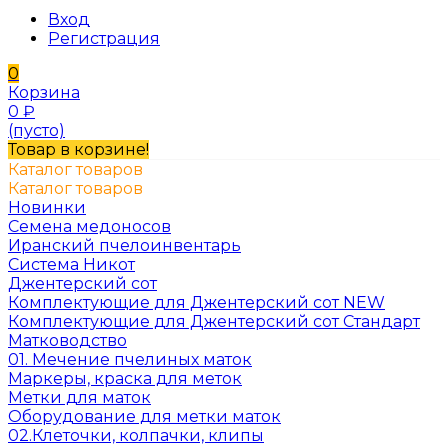
Вход
Регистрация
0
Корзина
0
₽
(пусто)
Товар в корзине!
Каталог товаров
Каталог товаров
Новинки
Семена медоносов
Иранский пчелоинвентарь
Система Никот
Джентерский сот
Комплектующие для Джентерский сот NEW
Комплектующие для Джентерский сот Стандарт
Матководство
01. Мечение пчелиных маток
Маркеры, краска для меток
Метки для маток
Оборудование для метки маток
02.Клеточки, колпачки, клипы