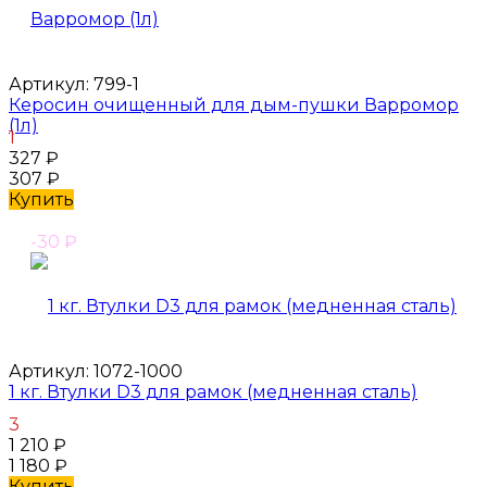
Артикул:
799-1
Керосин очищенный для дым-пушки Варромор
(1л)
1
327
₽
307
₽
Купить
-30
₽
Артикул:
1072-1000
1 кг. Втулки D3 для рамок (медненная сталь)
3
1 210
₽
1 180
₽
Купить