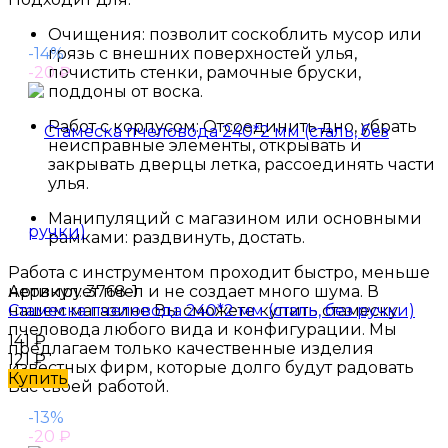
Очищения: позволит соскоблить мусор или
-14%
грязь с внешних поверхностей улья,
-20
почистить стенки, рамочные бруски,
₽
поддоны от воска.
Работ с корпусом: Отсоединить дно, убрать
неисправные элементы, открывать и
закрывать дверцы летка, рассоединять части
улья.
Манипуляций с магазином или основными
рамками: раздвинуть, достать.
Работа с инструментом проходит быстро, меньше
нервирует пчел и не создает много шума. В
Артикул:
3768-1
нашем магазине Вы сможете купить стамеску
Стамеска пчеловода 240*2 мм (сталь, без ручки)
пчеловода любого вида и конфигурации. Мы
141
₽
предлагаем только качественные изделия
121
₽
известных фирм, которые долго будут радовать
Купить
Вас своей работой.
-13%
-20
₽