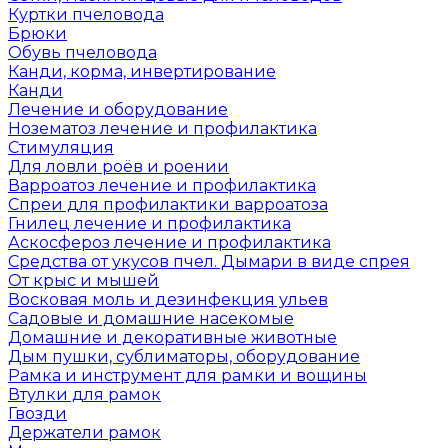
Куртки пчеловода
Брюки
Обувь пчеловода
Канди, корма, инвертирование
Канди
Лечение и оборудование
Нозематоз лечение и профилактика
Стимуляция
Для ловли роёв и роении
Варроатоз лечение и профилактика
Спреи для профилактики варроатоза
Гнилец лечение и профилактика
Аскосфероз лечение и профилактика
Средства от укусов пчел. Дымари в виде спрея
От крыс и мышей
Восковая моль и дезинфекция ульев
Садовые и домашние насекомые
Домашние и декоративные животные
Дым пушки, сублиматоры, оборудование
Рамка и инструмент для рамки и вощины
Втулки для рамок
Гвозди
Держатели рамок