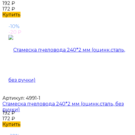
192
₽
172
₽
Купить
-10%
-20
₽
Артикул:
4991-1
Стамеска пчеловода 240*2 мм (оцинк.сталь, без
ручки)
192
₽
172
₽
Купить