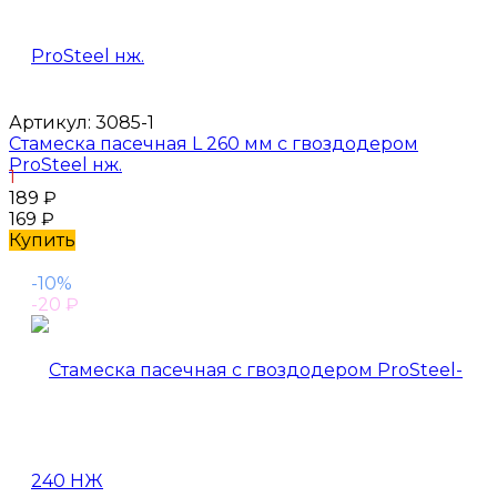
Артикул:
3085-1
Стамеска пасечная L 260 мм с гвоздодером
ProSteel нж.
1
189
₽
169
₽
Купить
-10%
-20
₽