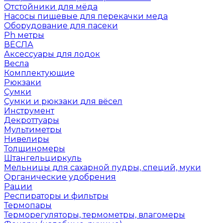
Отстойники для мёда
Насосы пищевые для перекачки меда
Оборудование для пасеки
Ph метры
ВЁСЛА
Аксессуары для лодок
Весла
Комплектующие
Рюкзаки
Сумки
Сумки и рюкзаки для вёсел
Инструмент
Декроттуары
Мультиметры
Нивелиры
Толщиномеры
Штангельциркуль
Мельницы для сахарной пудры, специй, муки
Органические удобрения
Рации
Респираторы и фильтры
Термопары
Терморегуляторы, термометры, влагомеры