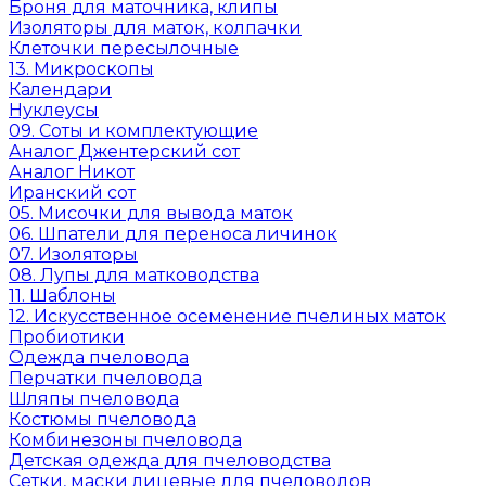
Броня для маточника, клипы
Изоляторы для маток, колпачки
Клеточки пересылочные
13. Микроскопы
Календари
Нуклеусы
09. Соты и комплектующие
Аналог Джентерский сот
Аналог Никот
Иранский сот
05. Мисочки для вывода маток
06. Шпатели для переноса личинок
07. Изоляторы
08. Лупы для матководства
11. Шаблоны
12. Искусственное осеменение пчелиных маток
Пробиотики
Одежда пчеловода
Перчатки пчеловода
Шляпы пчеловода
Костюмы пчеловода
Комбинезоны пчеловода
Детская одежда для пчеловодства
Сетки, маски лицевые для пчеловодов