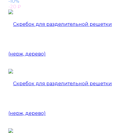
-10%
-20
₽