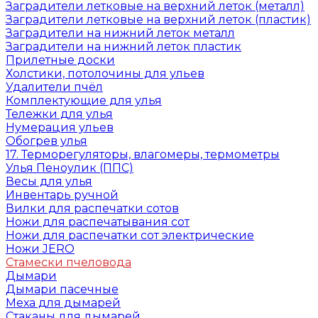
Заградители летковые на верхний леток (металл)
Заградители летковые на верхний леток (пластик)
Заградители на нижний леток металл
Заградители на нижний леток пластик
Прилетные доски
Холстики, потолочины для ульев
Удалители пчёл
Комплектующие для улья
Тележки для улья
Нумерация ульев
Обогрев улья
17. Терморегуляторы, влагомеры, термометры
Улья Пеноулик (ППС)
Весы для улья
Инвентарь ручной
Вилки для распечатки сотов
Ножи для распечатывания сот
Ножи для распечатки сот электрические
Ножи JERO
Стамески пчеловода
Дымари
Дымари пасечные
Меха для дымарей
Стаканы для дымарей