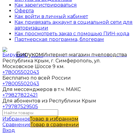
Как зарегистрироваться
Оферта
Как войти в личный кабинет
Как привязать аккаунт в социальной сети для
авторизации
Как просмотреть заказ с помощью ПИН-кода
Партнерская программа, блогерам
Бируком
Интернет-магазин пчеловодства
Республика Крым, г. Симферополь, ул.
Московское Шоссе 9 км.
+78005502043
Бесплатно по всей России
+78005502043
Для мессенджеров в т.ч. МАКС
+79827822421
Для абонентов из Республики Крым
+79787529505
Избранное
Товар в избранном
Сравнение
Товар в сравнении
Вход