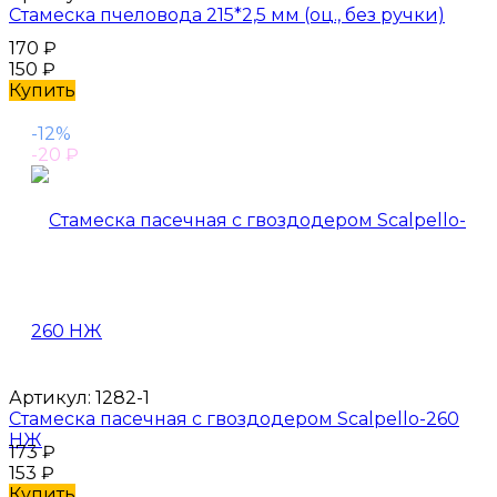
Стамеска пчеловода 215*2,5 мм (оц., без ручки)
170
₽
150
₽
Купить
-12%
-20
₽
Артикул:
1282-1
Стамеска пасечная с гвоздодером Scalpello-260
НЖ
173
₽
153
₽
Купить