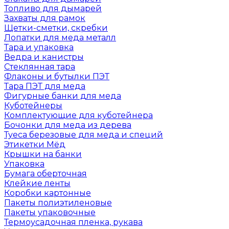
Топливо для дымарей
Захваты для рамок
Щетки-сметки, скребки
Лопатки для меда металл
Тара и упаковка
Ведра и канистры
Стеклянная тара
Флаконы и бутылки ПЭТ
Тара ПЭТ для меда
Фигурные банки для меда
Куботейнеры
Комплектующие для куботейнера
Бочонки для меда из дерева
Туеса березовые для меда и специй
Этикетки Мёд
Крышки на банки
Упаковка
Бумага оберточная
Клейкие ленты
Коробки картонные
Пакеты полиэтиленовые
Пакеты упаковочные
Термоусадочная пленка, рукава