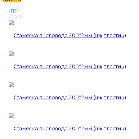
-11%
-20
₽