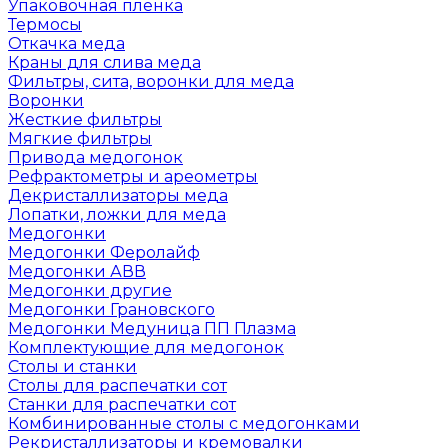
Упаковочная пленка
Термосы
Откачка меда
Краны для слива меда
Фильтры, сита, воронки для меда
Воронки
Жесткие фильтры
Мягкие фильтры
Привода медогонок
Рефрактометры и ареометры
Декристаллизаторы меда
Лопатки, ложки для меда
Медогонки
Медогонки Феролайф
Медогонки АВВ
Медогонки другие
Медогонки Грановского
Медогонки Медуница ПП Плазма
Комплектующие для медогонок
Столы и станки
Столы для распечатки сот
Станки для распечатки сот
Комбинированные столы с медогонками
Рекристаллизаторы и кремовалки