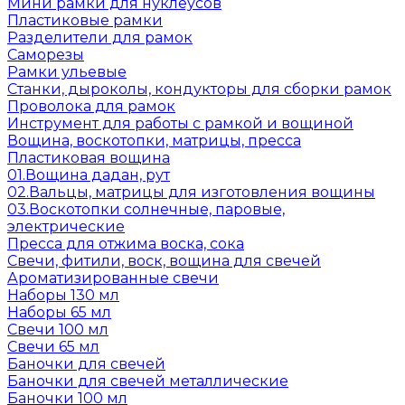
Мини рамки для нуклеусов
Пластиковые рамки
Разделители для рамок
Саморезы
Рамки ульевые
Станки, дыроколы, кондукторы для сборки рамок
Проволока для рамок
Инструмент для работы с рамкой и вощиной
Вощина, воскотопки, матрицы, пресса
Пластиковая вощина
01.Вощина дадан, рут
02.Вальцы, матрицы для изготовления вощины
03.Воскотопки солнечные, паровые,
электрические
Пресса для отжима воска, сока
Свечи, фитили, воск, вощина для свечей
Ароматизированные свечи
Наборы 130 мл
Наборы 65 мл
Свечи 100 мл
Свечи 65 мл
Баночки для свечей
Баночки для свечей металлические
Баночки 100 мл