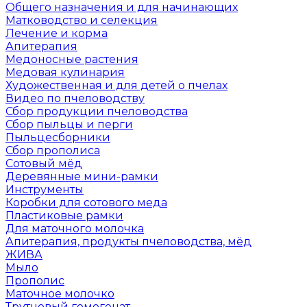
Общего назначения и для начинающих
Матководство и селекция
Лечение и корма
Апитерапия
Медоносные растения
Медовая кулинария
Художественная и для детей о пчелах
Видео по пчеловодству
Сбор продукции пчеловодства
Сбор пыльцы и перги
Пыльцесборники
Сбор прополиса
Сотовый мёд
Деревянные мини-рамки
Инструменты
Коробки для сотового меда
Пластиковые рамки
Для маточного молочка
Апитерапия, продукты пчеловодства, мёд
ЖИВА
Мыло
Прополис
Маточное молочко
Трутневый гомогенат