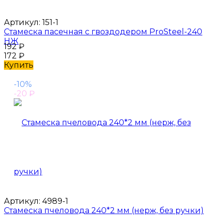
Артикул:
151-1
Стамеска пасечная с гвоздодером ProSteel-240
НЖ
192
₽
172
₽
Купить
-10%
-20
₽
Артикул:
4989-1
Стамеска пчеловода 240*2 мм (нерж, без ручки)