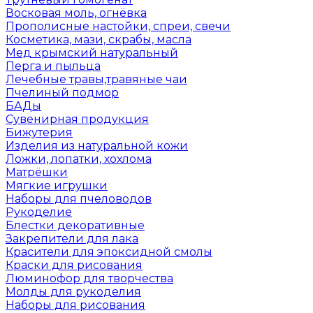
Восковая моль, огнёвка
Прополисные настойки, спреи, свечи
Косметика, мази, скрабы, масла
Мед крымский натуральный
Перга и пыльца
Лечебные травы,травяные чаи
Пчелиный подмор
БАДы
Сувенирная продукция
Бижутерия
Изделия из натуральной кожи
Ложки, лопатки, хохлома
Матрёшки
Мягкие игрушки
Наборы для пчеловодов
Рукоделие
Блестки декоративные
Закрепители для лака
Красители для эпоксидной смолы
Краски для рисования
Люминофор для творчества
Молды для рукоделия
Наборы для рисования