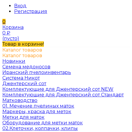
Вход
Регистрация
0
Корзина
0
₽
(пусто)
Товар в корзине!
Каталог товаров
Каталог товаров
Новинки
Семена медоносов
Иранский пчелоинвентарь
Система Никот
Джентерский сот
Комплектующие для Джентерский сот NEW
Комплектующие для Джентерский сот Стандарт
Матководство
01. Мечение пчелиных маток
Маркеры, краска для меток
Метки для маток
Оборудование для метки маток
02.Клеточки, колпачки, клипы