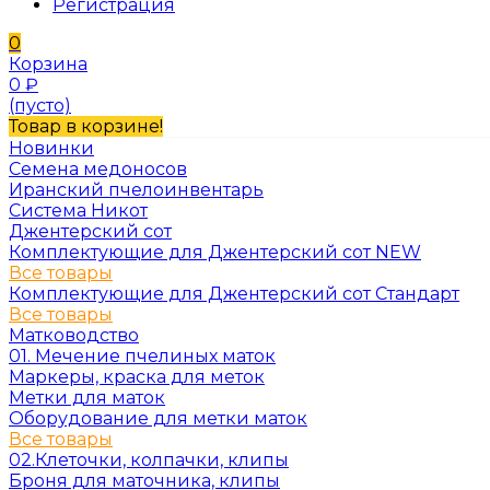
Регистрация
0
Корзина
0
₽
(пусто)
Товар в корзине!
Новинки
Семена медоносов
Иранский пчелоинвентарь
Система Никот
Джентерский сот
Комплектующие для Джентерский сот NEW
Все товары
Комплектующие для Джентерский сот Стандарт
Все товары
Матководство
01. Мечение пчелиных маток
Маркеры, краска для меток
Метки для маток
Оборудование для метки маток
Все товары
02.Клеточки, колпачки, клипы
Броня для маточника, клипы