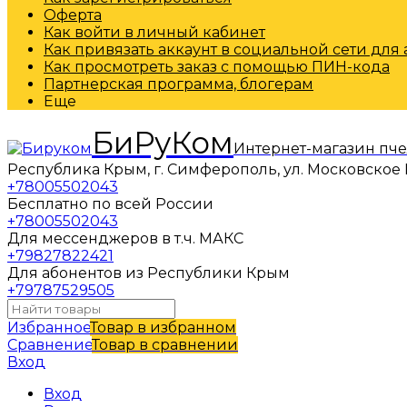
Оферта
Как войти в личный кабинет
Как привязать аккаунт в социальной сети для
Как просмотреть заказ с помощью ПИН-кода
Партнерская программа, блогерам
Еще
БиРуКом
Интернет-магазин пч
Республика Крым, г. Симферополь, ул. Московское 
+78005502043
Бесплатно по всей России
+78005502043
Для мессенджеров в т.ч. МАКС
+79827822421
Для абонентов из Республики Крым
+79787529505
Избранное
Товар в избранном
Сравнение
Товар в сравнении
Вход
Вход