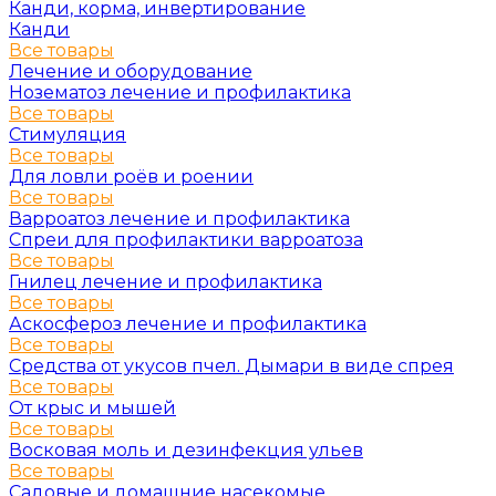
Канди, корма, инвертирование
Канди
Все товары
Лечение и оборудование
Нозематоз лечение и профилактика
Все товары
Стимуляция
Все товары
Для ловли роёв и роении
Все товары
Варроатоз лечение и профилактика
Спреи для профилактики варроатоза
Все товары
Гнилец лечение и профилактика
Все товары
Аскосфероз лечение и профилактика
Все товары
Средства от укусов пчел. Дымари в виде спрея
Все товары
От крыс и мышей
Все товары
Восковая моль и дезинфекция ульев
Все товары
Садовые и домашние насекомые