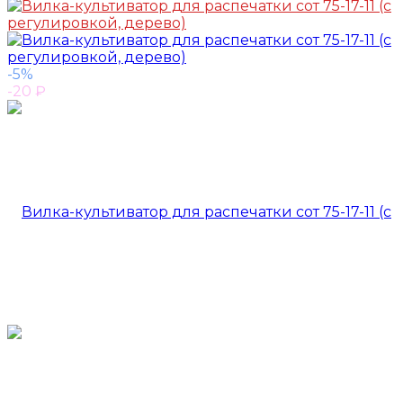
-5%
-20
₽