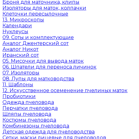
Броня для маточника, клипы
Изоляторы для маток, колпачки
Клеточки пересылочные
13. Микроскопы
Календари
Нуклеусы
09. Соты и комплектующие
Аналог Джентерский сот
Аналог Никот
Иранский сот
05. Мисочки для вывода маток
06. Шпатели для переноса личинок
07. Изоляторы
08. Лупы для матководства
11. Шаблоны
12. Искусственное осеменение пчелиных маток
Пробиотики
Одежда пчеловода
Перчатки пчеловода
Шляпы пчеловода
Костюмы пчеловода
Комбинезоны пчеловода
Детская одежда для пчеловодства
Сетки, маски лицевые для пчеловодов