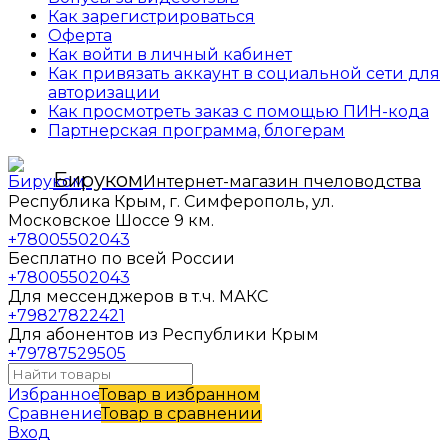
Как зарегистрироваться
Оферта
Как войти в личный кабинет
Как привязать аккаунт в социальной сети для
авторизации
Как просмотреть заказ с помощью ПИН-кода
Партнерская программа, блогерам
Бируком
Интернет-магазин пчеловодства
Республика Крым, г. Симферополь, ул.
Московское Шоссе 9 км.
+78005502043
Бесплатно по всей России
+78005502043
Для мессенджеров в т.ч. МАКС
+79827822421
Для абонентов из Республики Крым
+79787529505
Избранное
Товар в избранном
Сравнение
Товар в сравнении
Вход