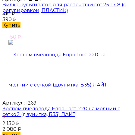
Вилка-культиватор для распечатки сот 75-17-8 (с
регулировкой, ПЛАСТИК)
410
₽
390
₽
Купить
-50
₽
Артикул:
1269
Костюм пчеловода Евро-Гост-220 на молнии с
сеткой (двунитка, Б35) ЛАЙТ
7
2 130
₽
2 080
₽
Купить