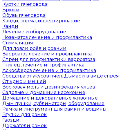
Куртки пчеловода
Брюки
Обувь пчеловода
Канди, корма, инвертирование
Канди
Лечение и оборудование
Нозематоз лечение и профилактика
Стимуляция
Для ловли роёв и роении
Варроатоз лечение и профилактика
Спреи для профилактики варроатоза
Гнилец лечение и профилактика
Аскосфероз лечение и профилактика
Средства от укусов пчел. Дымари в виде спрея
От крыс и мышей
Восковая моль и дезинфекция ульев
Садовые и домашние насекомые
Домашние и декоративные животные
Дым пушки, сублиматоры, оборудование
Рамка и инструмент для рамки и вощины
Втулки для рамок
Гвозди
Держатели рамок