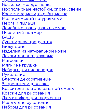
Восковая моль, огнёвка
Прополисные настойки, спреи, свечи
Косметика, мази, скрабы, масла
Мед крымский натуральный
Перга и пыльца
Лечебные травы,травяные чаи
Пчелиный подмор
БАДы
Сувенирная продукция
Бижутерия
Изделия из натуральной кожи
Ложки, лопатки, хохлома
Матрёшки
Мягкие игрушки
Наборы для пчеловодов
Рукоделие
Блестки декоративные
Закрепители для лака
Красители для эпоксидной смолы
Краски для рисования
Люминофор для творчества
Молды для рукоделия
Наборы для рисования