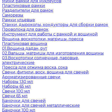
Мини рамки для нуклеусов
Пластиковые рамки
Разделители для рамок
Саморезы
Рамки ульевые
Станки, дыроколы, кондукторы для сборки рамок
Проволока для рамок
Инструмент для работы с рамкой и вощиной
Вощина, воскотопки, матрицы, пресса
Пластиковая вощина
01.Вощина дадан, рут
02.Вальцы, матрицы для изготовления вощины
03.Воскотопки солнечные, паровые,
электрические
Пресса для отжима воска, сока
Свечи, фитили, воск, вощина для свечей
Ароматизированные свечи
Наборы 130 мл
Наборы 65 мл
Свечи 100 мл
Свечи 65 мл
Баночки для свечей
Баночки для свечей металлические
Баночки 100 мл