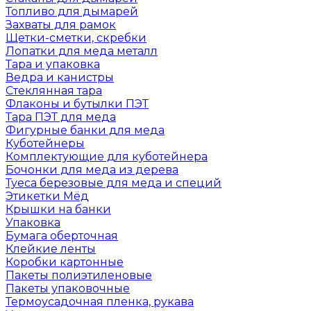
Топливо для дымарей
Захваты для рамок
Щетки-сметки, скребки
Лопатки для меда металл
Тара и упаковка
Ведра и канистры
Стеклянная тара
Флаконы и бутылки ПЭТ
Тара ПЭТ для меда
Фигурные банки для меда
Куботейнеры
Комплектующие для куботейнера
Бочонки для меда из дерева
Туеса березовые для меда и специй
Этикетки Мёд
Крышки на банки
Упаковка
Бумага оберточная
Клейкие ленты
Коробки картонные
Пакеты полиэтиленовые
Пакеты упаковочные
Термоусадочная пленка, рукава