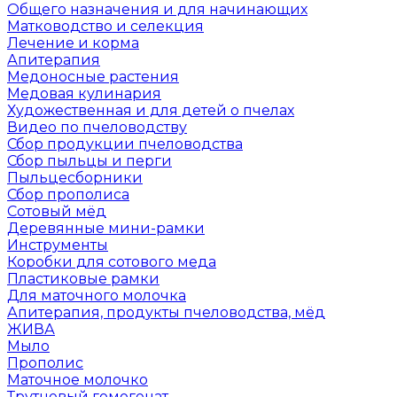
Общего назначения и для начинающих
Матководство и селекция
Лечение и корма
Апитерапия
Медоносные растения
Медовая кулинария
Художественная и для детей о пчелах
Видео по пчеловодству
Сбор продукции пчеловодства
Сбор пыльцы и перги
Пыльцесборники
Сбор прополиса
Сотовый мёд
Деревянные мини-рамки
Инструменты
Коробки для сотового меда
Пластиковые рамки
Для маточного молочка
Апитерапия, продукты пчеловодства, мёд
ЖИВА
Мыло
Прополис
Маточное молочко
Трутневый гомогенат