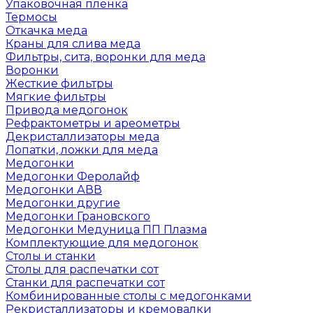
Упаковочная пленка
Термосы
Откачка меда
Краны для слива меда
Фильтры, сита, воронки для меда
Воронки
Жесткие фильтры
Мягкие фильтры
Привода медогонок
Рефрактометры и ареометры
Декристаллизаторы меда
Лопатки, ложки для меда
Медогонки
Медогонки Феролайф
Медогонки АВВ
Медогонки другие
Медогонки Грановского
Медогонки Медуница ПП Плазма
Комплектующие для медогонок
Столы и станки
Столы для распечатки сот
Станки для распечатки сот
Комбинированные столы с медогонками
Рекристаллизаторы и кремовалки