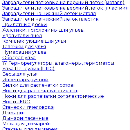
Заградители летковые на верхний леток (металл)
Заградители летковые на верхний леток (пластик)
Заградители на нижний леток металл
Заградители на нижний леток пластик
Прилетные доски
Холстики, потолочины для ульев
Удалители пчёл
Комплектующие для улья
Тележки для улья
Нумерация ульев
Обогрев улья
17. Терморегуляторы, влагомеры, термометры
Улья Пеноулик (ППС)
Весы для улья
Инвентарь ручной
Вилки для распечатки сотов
Ножи для распечатывания сот
Ножи для распечатки сот электрические
Ножи JERO
Стамески пчеловода
Дымари
Дымари пасечные
Меха для дымарей
Стаканы для дымарей