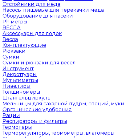
Отстойники для мёда
Насосы пищевые для перекачки меда
Оборудование для пасеки
Ph метры
ВЁСЛА
Аксессуары для лодок
Весла
Комплектующие
Рюкзаки
Сумки
Сумки и рюкзаки для вёсел
Инструмент
Декроттуары
Мультиметры
Нивелиры
Толщиномеры
Штангельциркуль
Мельницы для сахарной пудры, специй, муки
Органические удобрения
Рации
Респираторы и фильтры
Термопары
Терморегуляторы, термометры, влагомеры