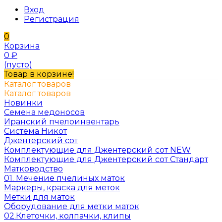
Вход
Регистрация
0
Корзина
0
₽
(пусто)
Товар в корзине!
Каталог товаров
Каталог товаров
Новинки
Семена медоносов
Иранский пчелоинвентарь
Система Никот
Джентерский сот
Комплектующие для Джентерский сот NEW
Комплектующие для Джентерский сот Стандарт
Матководство
01. Мечение пчелиных маток
Маркеры, краска для меток
Метки для маток
Оборудование для метки маток
02.Клеточки, колпачки, клипы