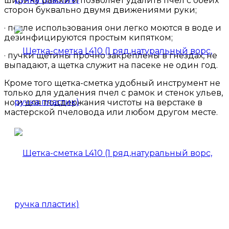
ширину рамки и позволяет удалить пчел с обеих
сторон буквально двумя движениями руки;
· после использования они легко моются в воде и
дезинфицируются простым кипятком;
· пучки щетины прочно закреплены в гнездах, не
выпадают, а щетка служит на пасеке не один год.
Кроме того щетка-сметка удобный инструмент не
только для удаления пчел с рамок и стенок ульев,
но и для поддержания чистоты на верстаке в
мастерской пчеловода или любом другом месте.