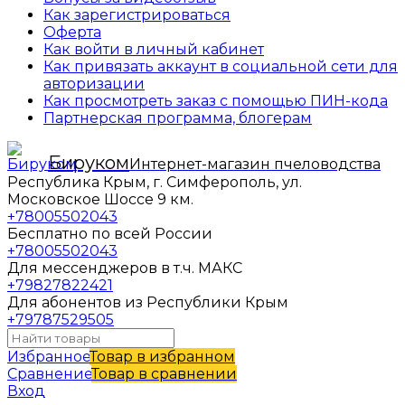
Как зарегистрироваться
Оферта
Как войти в личный кабинет
Как привязать аккаунт в социальной сети для
авторизации
Как просмотреть заказ с помощью ПИН-кода
Партнерская программа, блогерам
Бируком
Интернет-магазин пчеловодства
Республика Крым, г. Симферополь, ул.
Московское Шоссе 9 км.
+78005502043
Бесплатно по всей России
+78005502043
Для мессенджеров в т.ч. МАКС
+79827822421
Для абонентов из Республики Крым
+79787529505
Избранное
Товар в избранном
Сравнение
Товар в сравнении
Вход