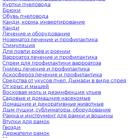
Куртки пчеловода
Брюки
Обувь пчеловода
Канди, корма, инвертирование
Канди
Лечение и оборудование
Нозематоз лечение и профилактика
Стимуляция
Для ловли роёв и роении
Варроатоз лечение и профилактика
Спреи для профилактики варроатоза
Гнилец лечение и профилактика
Аскосфероз лечение и профилактика
Средства от укусов пчел. Дымари в виде спрея
От крыс и мышей
Восковая моль и дезинфекция ульев
Садовые и домашние насекомые
Домашние и декоративные животные
Дым пушки, сублиматоры, оборудование
Рамка и инструмент для рамки и вощины
Втулки для рамок
Гвозди
Держатели рамок