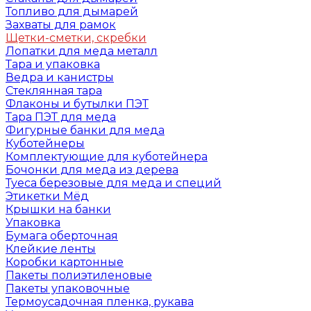
Топливо для дымарей
Захваты для рамок
Щетки-сметки, скребки
Лопатки для меда металл
Тара и упаковка
Ведра и канистры
Стеклянная тара
Флаконы и бутылки ПЭТ
Тара ПЭТ для меда
Фигурные банки для меда
Куботейнеры
Комплектующие для куботейнера
Бочонки для меда из дерева
Туеса березовые для меда и специй
Этикетки Мёд
Крышки на банки
Упаковка
Бумага оберточная
Клейкие ленты
Коробки картонные
Пакеты полиэтиленовые
Пакеты упаковочные
Термоусадочная пленка, рукава