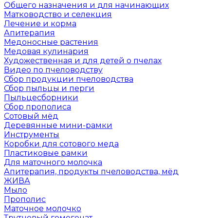
Общего назначения и для начинающих
Матководство и селекция
Лечение и корма
Апитерапия
Медоносные растения
Медовая кулинария
Художественная и для детей о пчелах
Видео по пчеловодству
Сбор продукции пчеловодства
Сбор пыльцы и перги
Пыльцесборники
Сбор прополиса
Сотовый мёд
Деревянные мини-рамки
Инструменты
Коробки для сотового меда
Пластиковые рамки
Для маточного молочка
Апитерапия, продукты пчеловодства, мёд
ЖИВА
Мыло
Прополис
Маточное молочко
Трутневый гомогенат