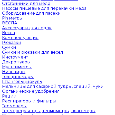
Отстойники для мёда
Насосы пищевые для перекачки меда
Оборудование для пасеки
Ph метры
ВЁСЛА
Аксессуары для лодок
Весла
Комплектующие
Рюкзаки
Сумки
Сумки и рюкзаки для вёсел
Инструмент
Декроттуары
Мультиметры
Нивелиры
Толщиномеры
Штангельциркуль
Мельницы для сахарной пудры, специй, муки
Органические удобрения
Рации
Респираторы и фильтры
Термопары
Терморегуляторы, термометры, влагомеры