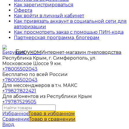
Как зарегистрироваться
Оферта
Как войти в личный кабинет
Как привязать аккаунт в социальной сети для
авторизации
Как просмотреть заказ с помощью ПИН-кода
Партнерская программа, блогерам
Бируком
Интернет-магазин пчеловодства
Республика Крым, г. Симферополь, ул.
Московское Шоссе 9 км.
+78005502043
Бесплатно по всей России
+78005502043
Для мессенджеров в т.ч. МАКС
+79827822421
Для абонентов из Республики Крым
+79787529505
Избранное
Товар в избранном
Сравнение
Товар в сравнении
Вход