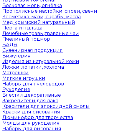
Восковая моль, огнёвка
Прополисные настойки, спреи, свечи
Косметика, мази, скрабы, масла
Мед крымский натуральный
Перга и пыльца
Лечебные травы,травяные чаи
Пчелиный подмор
БАДы
Сувенирная продукция
Бижутерия
Изделия из натуральной кожи
Ложки, лопатки, хохлома
Матрёшки
Мягкие игрушки
Наборы для пчеловодов
Рукоделие
Блестки декоративные
Закрепители для лака
Красители для эпоксидной смолы
Краски для рисования
Люминофор для творчества
Молды для рукоделия
Наборы для рисования