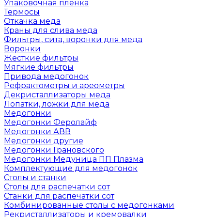
Упаковочная пленка
Термосы
Откачка меда
Краны для слива меда
Фильтры, сита, воронки для меда
Воронки
Жесткие фильтры
Мягкие фильтры
Привода медогонок
Рефрактометры и ареометры
Декристаллизаторы меда
Лопатки, ложки для меда
Медогонки
Медогонки Феролайф
Медогонки АВВ
Медогонки другие
Медогонки Грановского
Медогонки Медуница ПП Плазма
Комплектующие для медогонок
Столы и станки
Столы для распечатки сот
Станки для распечатки сот
Комбинированные столы с медогонками
Рекристаллизаторы и кремовалки