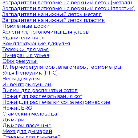
Заградители летковые на верхний леток (металл)
Заградители летковые на верхний леток (пластик)
Заградители на нижний леток металл
Заградители на нижний леток пластик
Прилетные доски
Холстики, потолочины для ульев
Удалители пчёл
Комплектующие для улья
Тележки для улья
Нумерация ульев
Обогрев улья
17. Терморегуляторы, влагомеры, термометры
Улья Пеноулик (ППС)
Весы для улья
Инвентарь ручной
Вилки для распечатки сотов
Ножи для распечатывания сот
Ножи для распечатки сот электрические
Ножи JERO
Стамески пчеловода
Дымари
Дымари пасечные
Меха для дымарей
Стаканы для дымарей