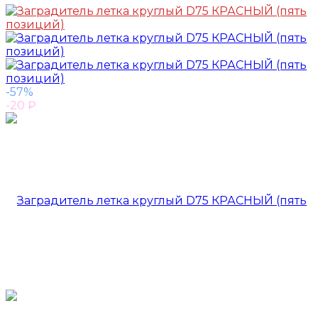
-57%
-20
₽