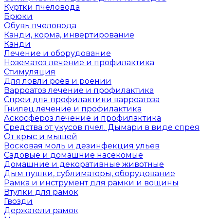
Куртки пчеловода
Брюки
Обувь пчеловода
Канди, корма, инвертирование
Канди
Лечение и оборудование
Нозематоз лечение и профилактика
Стимуляция
Для ловли роёв и роении
Варроатоз лечение и профилактика
Спреи для профилактики варроатоза
Гнилец лечение и профилактика
Аскосфероз лечение и профилактика
Средства от укусов пчел. Дымари в виде спрея
От крыс и мышей
Восковая моль и дезинфекция ульев
Садовые и домашние насекомые
Домашние и декоративные животные
Дым пушки, сублиматоры, оборудование
Рамка и инструмент для рамки и вощины
Втулки для рамок
Гвозди
Держатели рамок