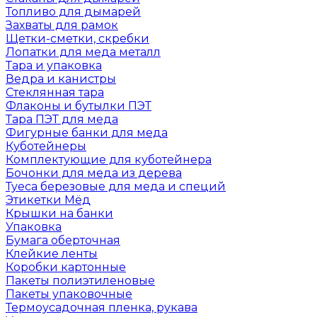
Топливо для дымарей
Захваты для рамок
Щетки-сметки, скребки
Лопатки для меда металл
Тара и упаковка
Ведра и канистры
Стеклянная тара
Флаконы и бутылки ПЭТ
Тара ПЭТ для меда
Фигурные банки для меда
Куботейнеры
Комплектующие для куботейнера
Бочонки для меда из дерева
Туеса березовые для меда и специй
Этикетки Мёд
Крышки на банки
Упаковка
Бумага оберточная
Клейкие ленты
Коробки картонные
Пакеты полиэтиленовые
Пакеты упаковочные
Термоусадочная пленка, рукава