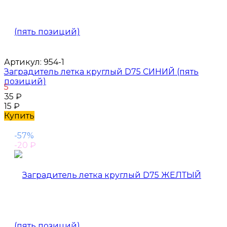
Артикул:
954-1
Заградитель летка круглый D75 СИНИЙ (пять
позиций)
5
35
₽
15
₽
Купить
-57%
-20
₽