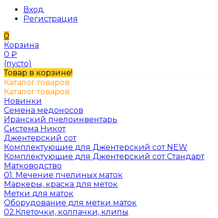
Вход
Регистрация
0
Корзина
0
₽
(пусто)
Товар в корзине!
Каталог товаров
Каталог товаров
Новинки
Семена медоносов
Иранский пчелоинвентарь
Система Никот
Джентерский сот
Комплектующие для Джентерский сот NEW
Комплектующие для Джентерский сот Стандарт
Матководство
01. Мечение пчелиных маток
Маркеры, краска для меток
Метки для маток
Оборудование для метки маток
02.Клеточки, колпачки, клипы