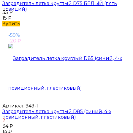
Заградитель летка круглый D75 БЕЛЫЙ (пять
позиций)
35
₽
15
₽
Купить
-59%
-20
₽
Артикул:
949-1
Заградитель летка круглый D85 (синий, 4-х
позиционный, пластиковый)
2
34
₽
14
₽