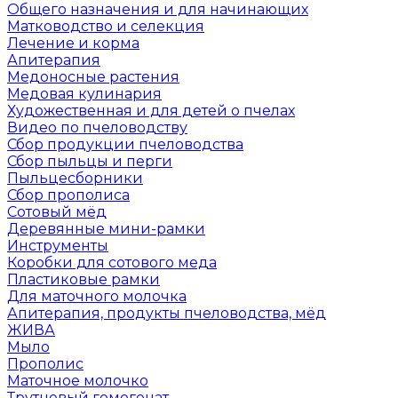
Общего назначения и для начинающих
Матководство и селекция
Лечение и корма
Апитерапия
Медоносные растения
Медовая кулинария
Художественная и для детей о пчелах
Видео по пчеловодству
Сбор продукции пчеловодства
Сбор пыльцы и перги
Пыльцесборники
Сбор прополиса
Сотовый мёд
Деревянные мини-рамки
Инструменты
Коробки для сотового меда
Пластиковые рамки
Для маточного молочка
Апитерапия, продукты пчеловодства, мёд
ЖИВА
Мыло
Прополис
Маточное молочко
Трутневый гомогенат