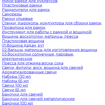
Мини рамки для нуклеусов
Пластиковые рамки
Разделители для рамок
Саморезы
Рамки ульевые
Станки, дыроколы, кондукторы для сборки рамок
Проволока для рамок
Инструмент для работы с рамкой и вощиной
Вощина, воскотопки, матрицы, пресса
Пластиковая вощина
01.Вощина дадан, рут
02.Вальцы, матрицы для изготовления вощины
03.Воскотопки солнечные, паровые,
электрические
Пресса для отжима воска, сока
Свечи, фитили, воск, вощина для свечей
Ароматизированные свечи
Наборы 130 мл
Наборы 65 мл
Свечи 100 мл
Свечи 65 мл
Баночки для свечей
Баночки для свечей металлические
Баночки 100 мл