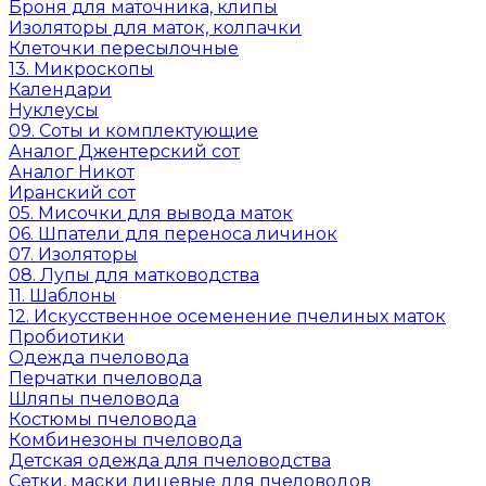
Броня для маточника, клипы
Изоляторы для маток, колпачки
Клеточки пересылочные
13. Микроскопы
Календари
Нуклеусы
09. Соты и комплектующие
Аналог Джентерский сот
Аналог Никот
Иранский сот
05. Мисочки для вывода маток
06. Шпатели для переноса личинок
07. Изоляторы
08. Лупы для матководства
11. Шаблоны
12. Искусственное осеменение пчелиных маток
Пробиотики
Одежда пчеловода
Перчатки пчеловода
Шляпы пчеловода
Костюмы пчеловода
Комбинезоны пчеловода
Детская одежда для пчеловодства
Сетки, маски лицевые для пчеловодов