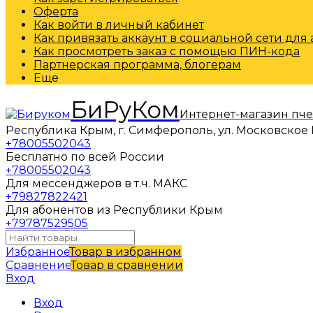
Оферта
Как войти в личный кабинет
Как привязать аккаунт в социальной сети для
Как просмотреть заказ с помощью ПИН-кода
Партнерская программа, блогерам
Еще
БиРуКом
Интернет-магазин пч
Республика Крым, г. Симферополь, ул. Московское 
+78005502043
Бесплатно по всей России
+78005502043
Для мессенджеров в т.ч. МАКС
+79827822421
Для абонентов из Республики Крым
+79787529505
Избранное
Товар в избранном
Сравнение
Товар в сравнении
Вход
Вход