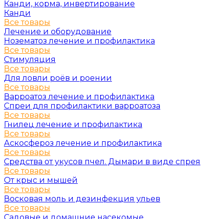
Канди, корма, инвертирование
Канди
Все товары
Лечение и оборудование
Нозематоз лечение и профилактика
Все товары
Стимуляция
Все товары
Для ловли роёв и роении
Все товары
Варроатоз лечение и профилактика
Спреи для профилактики варроатоза
Все товары
Гнилец лечение и профилактика
Все товары
Аскосфероз лечение и профилактика
Все товары
Средства от укусов пчел. Дымари в виде спрея
Все товары
От крыс и мышей
Все товары
Восковая моль и дезинфекция ульев
Все товары
Садовые и домашние насекомые