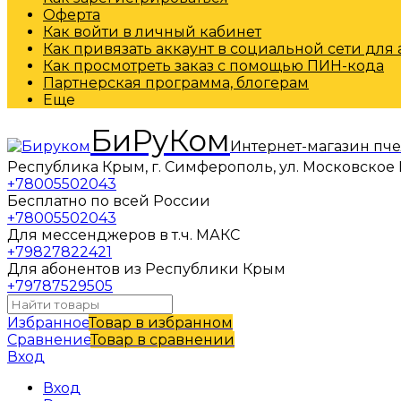
Оферта
Как войти в личный кабинет
Как привязать аккаунт в социальной сети для
Как просмотреть заказ с помощью ПИН-кода
Партнерская программа, блогерам
Еще
БиРуКом
Интернет-магазин пч
Республика Крым, г. Симферополь, ул. Московское 
+78005502043
Бесплатно по всей России
+78005502043
Для мессенджеров в т.ч. МАКС
+79827822421
Для абонентов из Республики Крым
+79787529505
Избранное
Товар в избранном
Сравнение
Товар в сравнении
Вход
Вход