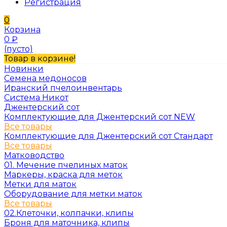
Регистрация
0
Корзина
0
₽
(пусто)
Товар в корзине!
Новинки
Семена медоносов
Иранский пчелоинвентарь
Система Никот
Джентерский сот
Комплектующие для Джентерский сот NEW
Все товары
Комплектующие для Джентерский сот Стандарт
Все товары
Матководство
01. Мечение пчелиных маток
Маркеры, краска для меток
Метки для маток
Оборудование для метки маток
Все товары
02.Клеточки, колпачки, клипы
Броня для маточника, клипы