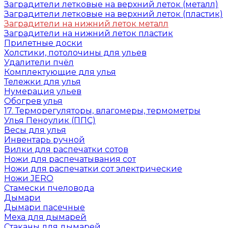
Заградители летковые на верхний леток (металл)
Заградители летковые на верхний леток (пластик)
Заградители на нижний леток металл
Заградители на нижний леток пластик
Прилетные доски
Холстики, потолочины для ульев
Удалители пчёл
Комплектующие для улья
Тележки для улья
Нумерация ульев
Обогрев улья
17. Терморегуляторы, влагомеры, термометры
Улья Пеноулик (ППС)
Весы для улья
Инвентарь ручной
Вилки для распечатки сотов
Ножи для распечатывания сот
Ножи для распечатки сот электрические
Ножи JERO
Стамески пчеловода
Дымари
Дымари пасечные
Меха для дымарей
Стаканы для дымарей