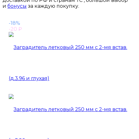
доставкой по РФ и странам ТС , большой выбор
и
бонусы
за каждую покупку.
-18%
-20
₽