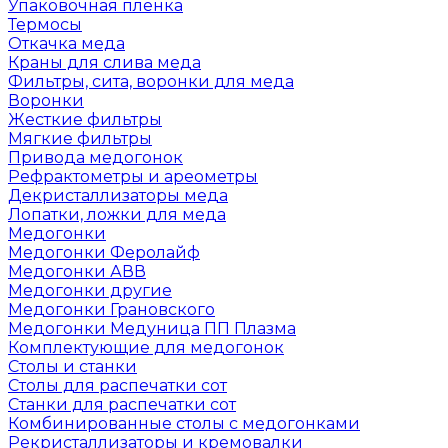
Упаковочная пленка
Термосы
Откачка меда
Краны для слива меда
Фильтры, сита, воронки для меда
Воронки
Жесткие фильтры
Мягкие фильтры
Привода медогонок
Рефрактометры и ареометры
Декристаллизаторы меда
Лопатки, ложки для меда
Медогонки
Медогонки Феролайф
Медогонки АВВ
Медогонки другие
Медогонки Грановского
Медогонки Медуница ПП Плазма
Комплектующие для медогонок
Столы и станки
Столы для распечатки сот
Станки для распечатки сот
Комбинированные столы с медогонками
Рекристаллизаторы и кремовалки