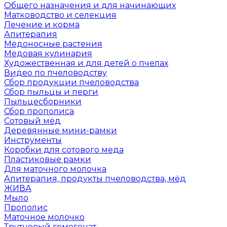
Общего назначения и для начинающих
Матководство и селекция
Лечение и корма
Апитерапия
Медоносные растения
Медовая кулинария
Художественная и для детей о пчелах
Видео по пчеловодству
Сбор продукции пчеловодства
Сбор пыльцы и перги
Пыльцесборники
Сбор прополиса
Сотовый мёд
Деревянные мини-рамки
Инструменты
Коробки для сотового меда
Пластиковые рамки
Для маточного молочка
Апитерапия, продукты пчеловодства, мёд
ЖИВА
Мыло
Прополис
Маточное молочко
Трутневый гомогенат