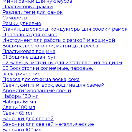
Мини рамки для нуклеусов
Пластиковые рамки
Разделители для рамок
Саморезы
Рамки ульевые
Станки, дыроколы, кондукторы для сборки рамок
Проволока для рамок
Инструмент для работы с рамкой и вощиной
Вощина, воскотопки, матрицы, пресса
Пластиковая вощина
01.Вощина дадан, рут
02.Вальцы, матрицы для изготовления вощины
03.Воскотопки солнечные, паровые,
электрические
Пресса для отжима воска, сока
Свечи, фитили, воск, вощина для свечей
Ароматизированные свечи
Наборы 130 мл
Наборы 65 мл
Свечи 100 мл
Свечи 65 мл
Баночки для свечей
Баночки для свечей металлические
Баночки 100 мл