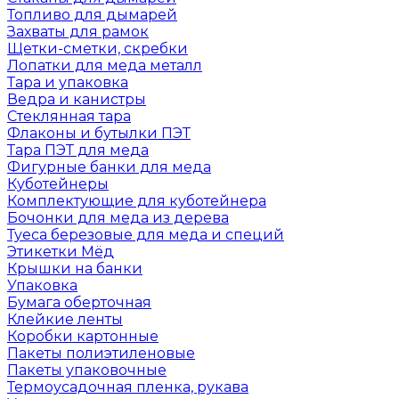
Топливо для дымарей
Захваты для рамок
Щетки-сметки, скребки
Лопатки для меда металл
Тара и упаковка
Ведра и канистры
Стеклянная тара
Флаконы и бутылки ПЭТ
Тара ПЭТ для меда
Фигурные банки для меда
Куботейнеры
Комплектующие для куботейнера
Бочонки для меда из дерева
Туеса березовые для меда и специй
Этикетки Мёд
Крышки на банки
Упаковка
Бумага оберточная
Клейкие ленты
Коробки картонные
Пакеты полиэтиленовые
Пакеты упаковочные
Термоусадочная пленка, рукава