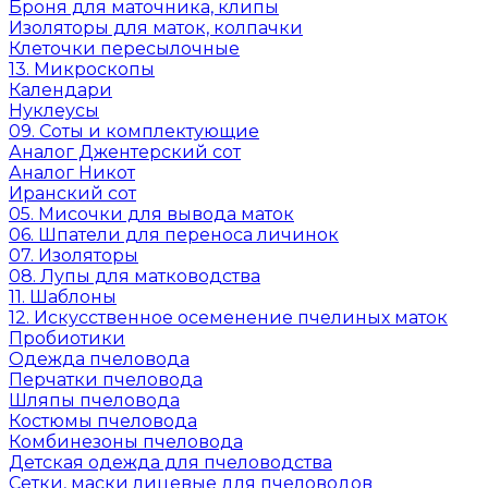
Броня для маточника, клипы
Изоляторы для маток, колпачки
Клеточки пересылочные
13. Микроскопы
Календари
Нуклеусы
09. Соты и комплектующие
Аналог Джентерский сот
Аналог Никот
Иранский сот
05. Мисочки для вывода маток
06. Шпатели для переноса личинок
07. Изоляторы
08. Лупы для матководства
11. Шаблоны
12. Искусственное осеменение пчелиных маток
Пробиотики
Одежда пчеловода
Перчатки пчеловода
Шляпы пчеловода
Костюмы пчеловода
Комбинезоны пчеловода
Детская одежда для пчеловодства
Сетки, маски лицевые для пчеловодов