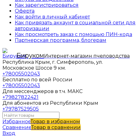
Как зарегистрироваться
Оферта
Как войти в личный кабинет
Как привязать аккаунт в социальной сети для
авторизации
Как просмотреть заказ с помощью ПИН-кода
Партнерская программа, блогерам
Бируком
Интернет-магазин пчеловодства
Республика Крым, г. Симферополь, ул.
Московское Шоссе 9 км.
+78005502043
Бесплатно по всей России
+78005502043
Для мессенджеров в т.ч. МАКС
+79827822421
Для абонентов из Республики Крым
+79787529505
Избранное
Товар в избранном
Сравнение
Товар в сравнении
Вход