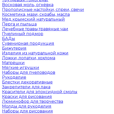
Восковая моль, огнёвка
Прополисные настойки, спреи, свечи
Косметика, мази, скрабы, масла
Мед крымский натуральный
Перга и пыльца
Лечебные травы,травяные чаи
Пчелиный подмор
БАДы
Сувенирная продукция
Бижутерия
Изделия из натуральной кожи
Ложки, лопатки, хохлома
Матрёшки
Мягкие игрушки
Наборы для пчеловодов
Рукоделие
Блестки декоративные
Закрепители для лака
Красители для эпоксидной смолы
Краски для рисования
Люминофор для творчества
Молды для рукоделия
Наборы для рисования