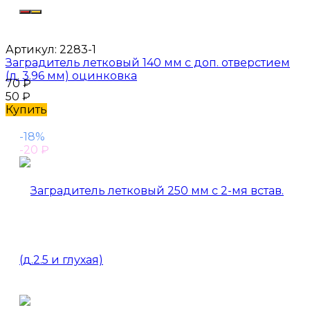
Артикул:
2283-1
Заградитель летковый 140 мм с доп. отверстием
(д. 3.96 мм) оцинковка
70
₽
50
₽
Купить
-18%
-20
₽