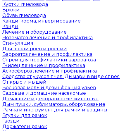
Куртки пчеловода
Брюки
Обувь пчеловода
Канди, корма, инвертирование
Канди
Лечение и оборудование
Нозематоз лечение и профилактика
Стимуляция
Для ловли роёв и роении
Варроатоз лечение и профилактика
Спреи для профилактики варроатоза
Гнилец лечение и профилактика
Аскосфероз лечение и профилактика
Средства от укусов пчел. Дымари в виде спрея
От крыс и мышей
Восковая моль и дезинфекция ульев
Садовые и домашние насекомые
Домашние и декоративные животные
Дым пушки, сублиматоры, оборудование
Рамка и инструмент для рамки и вощины
Втулки для рамок
Гвозди
Держатели рамок