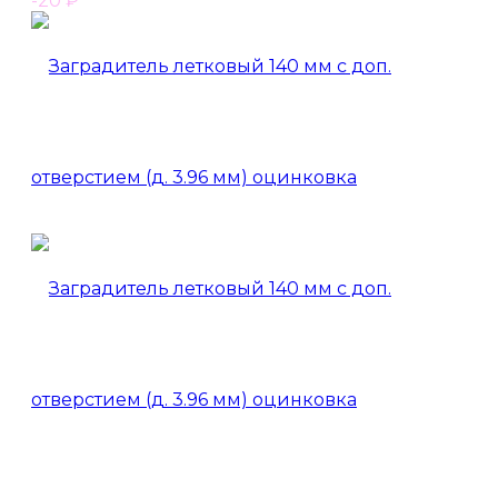
-20
₽