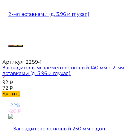
Артикул:
2289-1
Заградитель 3х элемент летковый 140 мм с 2-мя
вставками (д. 3.96 и глухая)
2
92
₽
72
₽
Купить
-22%
-20
₽