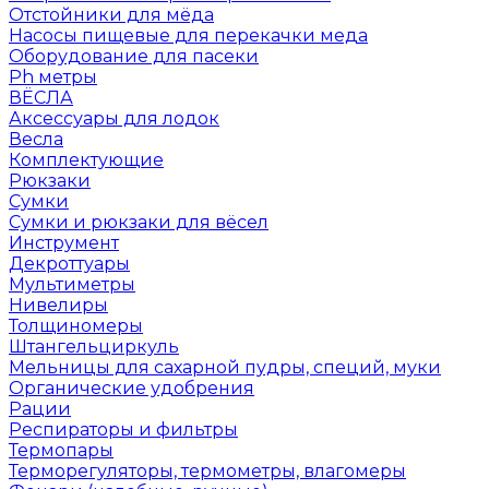
Отстойники для мёда
Насосы пищевые для перекачки меда
Оборудование для пасеки
Ph метры
ВЁСЛА
Аксессуары для лодок
Весла
Комплектующие
Рюкзаки
Сумки
Сумки и рюкзаки для вёсел
Инструмент
Декроттуары
Мультиметры
Нивелиры
Толщиномеры
Штангельциркуль
Мельницы для сахарной пудры, специй, муки
Органические удобрения
Рации
Респираторы и фильтры
Термопары
Терморегуляторы, термометры, влагомеры