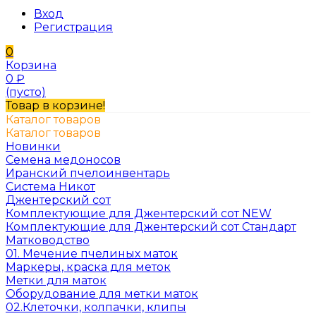
Вход
Регистрация
0
Корзина
0
₽
(пусто)
Товар в корзине!
Каталог товаров
Каталог товаров
Новинки
Семена медоносов
Иранский пчелоинвентарь
Система Никот
Джентерский сот
Комплектующие для Джентерский сот NEW
Комплектующие для Джентерский сот Стандарт
Матководство
01. Мечение пчелиных маток
Маркеры, краска для меток
Метки для маток
Оборудование для метки маток
02.Клеточки, колпачки, клипы