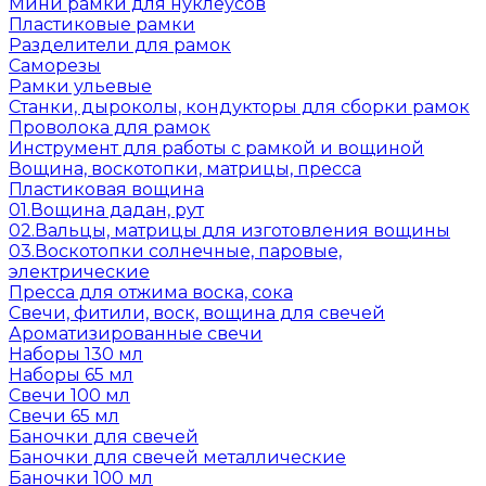
Мини рамки для нуклеусов
Пластиковые рамки
Разделители для рамок
Саморезы
Рамки ульевые
Станки, дыроколы, кондукторы для сборки рамок
Проволока для рамок
Инструмент для работы с рамкой и вощиной
Вощина, воскотопки, матрицы, пресса
Пластиковая вощина
01.Вощина дадан, рут
02.Вальцы, матрицы для изготовления вощины
03.Воскотопки солнечные, паровые,
электрические
Пресса для отжима воска, сока
Свечи, фитили, воск, вощина для свечей
Ароматизированные свечи
Наборы 130 мл
Наборы 65 мл
Свечи 100 мл
Свечи 65 мл
Баночки для свечей
Баночки для свечей металлические
Баночки 100 мл