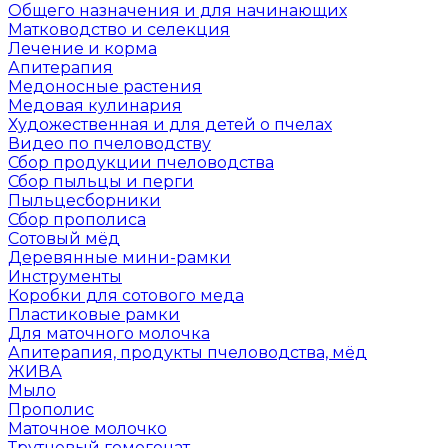
Общего назначения и для начинающих
Матководство и селекция
Лечение и корма
Апитерапия
Медоносные растения
Медовая кулинария
Художественная и для детей о пчелах
Видео по пчеловодству
Сбор продукции пчеловодства
Сбор пыльцы и перги
Пыльцесборники
Сбор прополиса
Сотовый мёд
Деревянные мини-рамки
Инструменты
Коробки для сотового меда
Пластиковые рамки
Для маточного молочка
Апитерапия, продукты пчеловодства, мёд
ЖИВА
Мыло
Прополис
Маточное молочко
Трутневый гомогенат