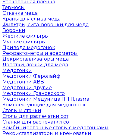
Упаковочная пленка
Термосы
Откачка меда
Краны для слива меда
Фильтры, сита, воронки для меда
Воронки
Жесткие фильтры
Мягкие фильтры
Привода медогонок
Рефрактометры и ареометры
Декристаллизаторы меда
Лопатки, ложки для меда
Медогонки
Медогонки Феролайф
Медогонки АВВ
Медогонки другие
Медогонки Грановского
Медогонки Медуница ПП Плазма
Комплектующие для медогонок
Столы и станки
Столы для распечатки сот
Станки для распечатки сот
Комбинированные столы с медогонками
Рекристаллизаторы и кремовалки