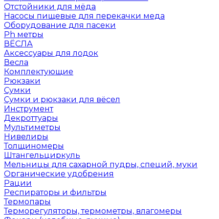
Отстойники для мёда
Насосы пищевые для перекачки меда
Оборудование для пасеки
Ph метры
ВЁСЛА
Аксессуары для лодок
Весла
Комплектующие
Рюкзаки
Сумки
Сумки и рюкзаки для вёсел
Инструмент
Декроттуары
Мультиметры
Нивелиры
Толщиномеры
Штангельциркуль
Мельницы для сахарной пудры, специй, муки
Органические удобрения
Рации
Респираторы и фильтры
Термопары
Терморегуляторы, термометры, влагомеры