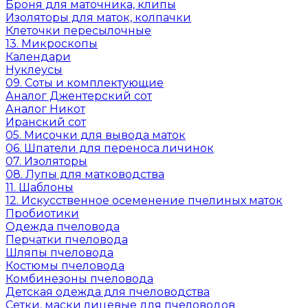
Броня для маточника, клипы
Изоляторы для маток, колпачки
Клеточки пересылочные
13. Микроскопы
Календари
Нуклеусы
09. Соты и комплектующие
Аналог Джентерский сот
Аналог Никот
Иранский сот
05. Мисочки для вывода маток
06. Шпатели для переноса личинок
07. Изоляторы
08. Лупы для матководства
11. Шаблоны
12. Искусственное осеменение пчелиных маток
Пробиотики
Одежда пчеловода
Перчатки пчеловода
Шляпы пчеловода
Костюмы пчеловода
Комбинезоны пчеловода
Детская одежда для пчеловодства
Сетки, маски лицевые для пчеловодов