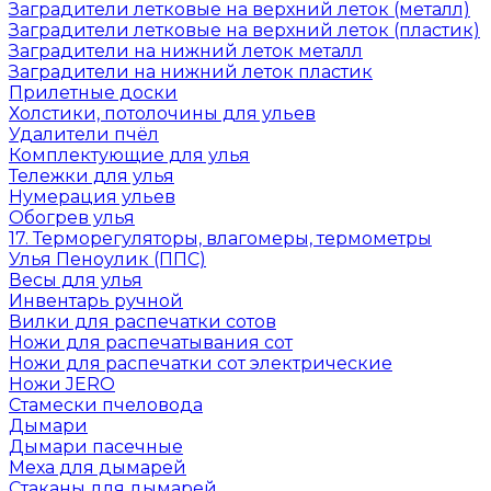
Заградители летковые на верхний леток (металл)
Заградители летковые на верхний леток (пластик)
Заградители на нижний леток металл
Заградители на нижний леток пластик
Прилетные доски
Холстики, потолочины для ульев
Удалители пчёл
Комплектующие для улья
Тележки для улья
Нумерация ульев
Обогрев улья
17. Терморегуляторы, влагомеры, термометры
Улья Пеноулик (ППС)
Весы для улья
Инвентарь ручной
Вилки для распечатки сотов
Ножи для распечатывания сот
Ножи для распечатки сот электрические
Ножи JERO
Стамески пчеловода
Дымари
Дымари пасечные
Меха для дымарей
Стаканы для дымарей