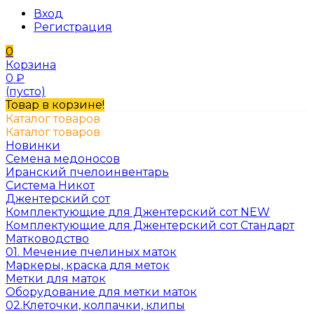
Вход
Регистрация
0
Корзина
0
₽
(пусто)
Товар в корзине!
Каталог товаров
Каталог товаров
Новинки
Семена медоносов
Иранский пчелоинвентарь
Система Никот
Джентерский сот
Комплектующие для Джентерский сот NEW
Комплектующие для Джентерский сот Стандарт
Матководство
01. Мечение пчелиных маток
Маркеры, краска для меток
Метки для маток
Оборудование для метки маток
02.Клеточки, колпачки, клипы