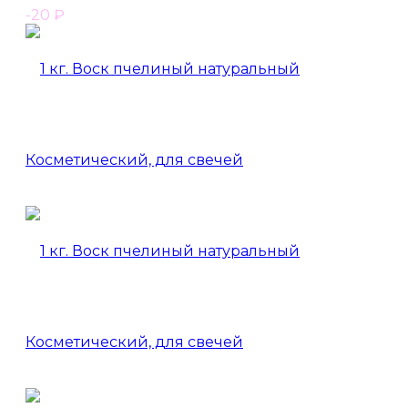
-20
₽