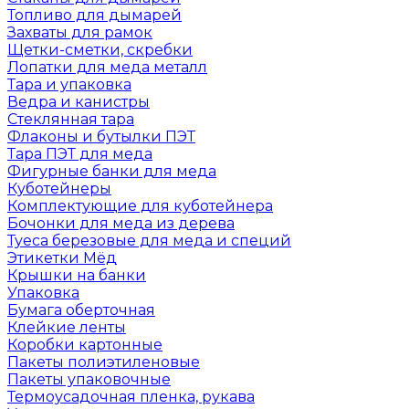
Топливо для дымарей
Захваты для рамок
Щетки-сметки, скребки
Лопатки для меда металл
Тара и упаковка
Ведра и канистры
Стеклянная тара
Флаконы и бутылки ПЭТ
Тара ПЭТ для меда
Фигурные банки для меда
Куботейнеры
Комплектующие для куботейнера
Бочонки для меда из дерева
Туеса березовые для меда и специй
Этикетки Мёд
Крышки на банки
Упаковка
Бумага оберточная
Клейкие ленты
Коробки картонные
Пакеты полиэтиленовые
Пакеты упаковочные
Термоусадочная пленка, рукава