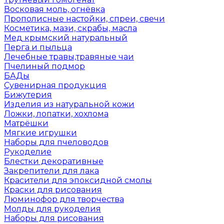
Восковая моль, огнёвка
Прополисные настойки, спреи, свечи
Косметика, мази, скрабы, масла
Мед крымский натуральный
Перга и пыльца
Лечебные травы,травяные чаи
Пчелиный подмор
БАДы
Сувенирная продукция
Бижутерия
Изделия из натуральной кожи
Ложки, лопатки, хохлома
Матрёшки
Мягкие игрушки
Наборы для пчеловодов
Рукоделие
Блестки декоративные
Закрепители для лака
Красители для эпоксидной смолы
Краски для рисования
Люминофор для творчества
Молды для рукоделия
Наборы для рисования