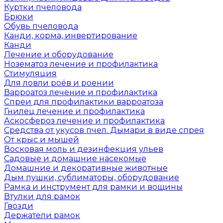
Куртки пчеловода
Брюки
Обувь пчеловода
Канди, корма, инвертирование
Канди
Лечение и оборудование
Нозематоз лечение и профилактика
Стимуляция
Для ловли роёв и роении
Варроатоз лечение и профилактика
Спреи для профилактики варроатоза
Гнилец лечение и профилактика
Аскосфероз лечение и профилактика
Средства от укусов пчел. Дымари в виде спрея
От крыс и мышей
Восковая моль и дезинфекция ульев
Садовые и домашние насекомые
Домашние и декоративные животные
Дым пушки, сублиматоры, оборудование
Рамка и инструмент для рамки и вощины
Втулки для рамок
Гвозди
Держатели рамок