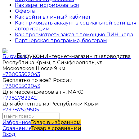
Как зарегистрироваться
Оферта
Как войти в личный кабинет
Как привязать аккаунт в социальной сети для
авторизации
Как просмотреть заказ с помощью ПИН-кода
Партнерская программа, блогерам
Бируком
Интернет-магазин пчеловодства
Республика Крым, г. Симферополь, ул.
Московское Шоссе 9 км.
+78005502043
Бесплатно по всей России
+78005502043
Для мессенджеров в т.ч. МАКС
+79827822421
Для абонентов из Республики Крым
+79787529505
Избранное
Товар в избранном
Сравнение
Товар в сравнении
Вход