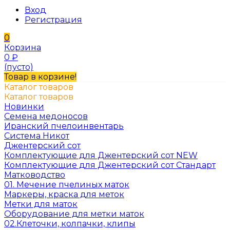
Вход
Регистрация
0
Корзина
0
₽
(пусто)
Товар в корзине!
Каталог товаров
Каталог товаров
Новинки
Семена медоносов
Иранский пчелоинвентарь
Система Никот
Джентерский сот
Комплектующие для Джентерский сот NEW
Комплектующие для Джентерский сот Стандарт
Матководство
01. Мечение пчелиных маток
Маркеры, краска для меток
Метки для маток
Оборудование для метки маток
02.Клеточки, колпачки, клипы