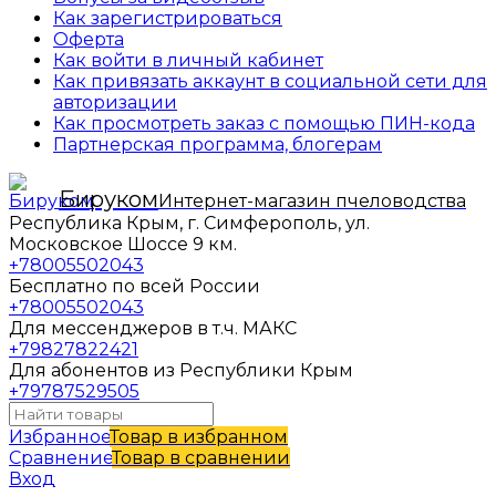
Как зарегистрироваться
Оферта
Как войти в личный кабинет
Как привязать аккаунт в социальной сети для
авторизации
Как просмотреть заказ с помощью ПИН-кода
Партнерская программа, блогерам
Бируком
Интернет-магазин пчеловодства
Республика Крым, г. Симферополь, ул.
Московское Шоссе 9 км.
+78005502043
Бесплатно по всей России
+78005502043
Для мессенджеров в т.ч. МАКС
+79827822421
Для абонентов из Республики Крым
+79787529505
Избранное
Товар в избранном
Сравнение
Товар в сравнении
Вход