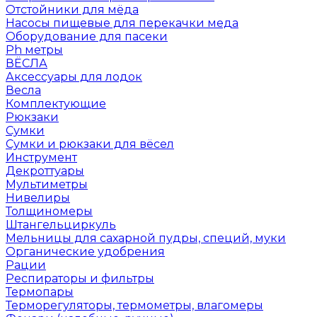
Отстойники для мёда
Насосы пищевые для перекачки меда
Оборудование для пасеки
Ph метры
ВЁСЛА
Аксессуары для лодок
Весла
Комплектующие
Рюкзаки
Сумки
Сумки и рюкзаки для вёсел
Инструмент
Декроттуары
Мультиметры
Нивелиры
Толщиномеры
Штангельциркуль
Мельницы для сахарной пудры, специй, муки
Органические удобрения
Рации
Респираторы и фильтры
Термопары
Терморегуляторы, термометры, влагомеры