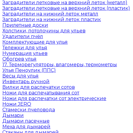
Заградители летковые на верхний леток (металл)
Заградители летковые на верхний леток (пластик)
Заградители на нижний леток металл
Заградители на нижний леток пластик
Прилетные доски
Холстики, потолочины для ульев
Удалители пчёл
Комплектующие для улья
Тележки для улья
Нумерация ульев
Обогрев улья
17. Терморегуляторы, влагомеры, термометры
Улья Пеноулик (ППС)
Весы для улья
Инвентарь ручной
Вилки для распечатки сотов
Ножи для распечатывания сот
Ножи для распечатки сот электрические
Ножи JERO
Стамески пчеловода
Дымари
Дымари пасечные
Меха для дымарей
Стаканы для дымарей