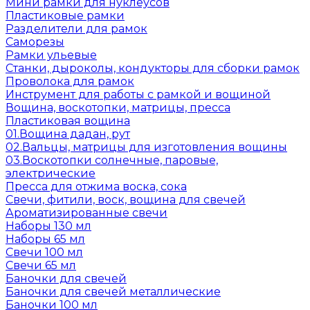
Мини рамки для нуклеусов
Пластиковые рамки
Разделители для рамок
Саморезы
Рамки ульевые
Станки, дыроколы, кондукторы для сборки рамок
Проволока для рамок
Инструмент для работы с рамкой и вощиной
Вощина, воскотопки, матрицы, пресса
Пластиковая вощина
01.Вощина дадан, рут
02.Вальцы, матрицы для изготовления вощины
03.Воскотопки солнечные, паровые,
электрические
Пресса для отжима воска, сока
Свечи, фитили, воск, вощина для свечей
Ароматизированные свечи
Наборы 130 мл
Наборы 65 мл
Свечи 100 мл
Свечи 65 мл
Баночки для свечей
Баночки для свечей металлические
Баночки 100 мл