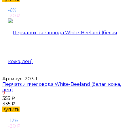
-6%
-20
₽
Артикул:
203-1
Перчатки пчеловода White-Beeland (белая кожа,
лен)
9
355
₽
335
₽
Купить
-12%
-20
₽