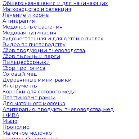
Общего назначения и для начинающих
Матководство и селекция
Лечение и корма
Апитерапия
Медоносные растения
Медовая кулинария
Художественная и для детей о пчелах
Видео по пчеловодству
Сбор продукции пчеловодства
Сбор пыльцы и перги
Пыльцесборники
Сбор прополиса
Сотовый мёд
Деревянные мини-рамки
Инструменты
Коробки для сотового меда
Пластиковые рамки
Для маточного молочка
Апитерапия, продукты пчеловодства, мёд
ЖИВА
Мыло
Прополис
Маточное молочко
Трутневый гомогенат