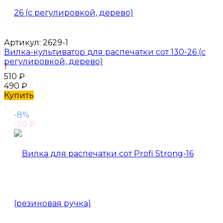
Артикул:
2629-1
Вилка-культиватор для распечатки сот 130-26 (с
регулировкой, дерево)
1
510
₽
490
₽
Купить
-8%
-20
₽