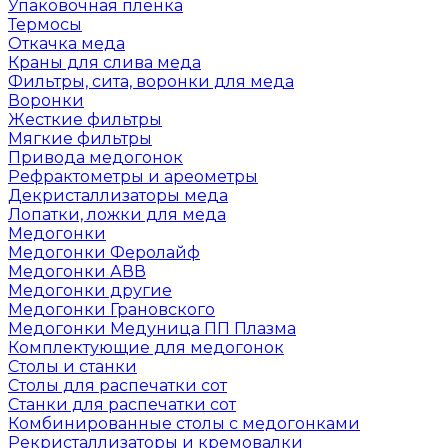
Упаковочная пленка
Термосы
Откачка меда
Краны для слива меда
Фильтры, сита, воронки для меда
Воронки
Жесткие фильтры
Мягкие фильтры
Привода медогонок
Рефрактометры и ареометры
Декристаллизаторы меда
Лопатки, ложки для меда
Медогонки
Медогонки Феролайф
Медогонки АВВ
Медогонки другие
Медогонки Грановского
Медогонки Медуница ПП Плазма
Комплектующие для медогонок
Столы и станки
Столы для распечатки сот
Станки для распечатки сот
Комбинированные столы с медогонками
Рекристаллизаторы и кремовалки