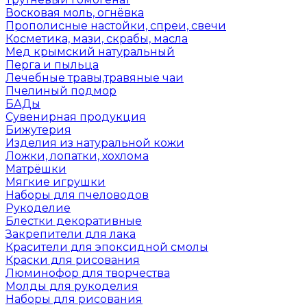
Восковая моль, огнёвка
Прополисные настойки, спреи, свечи
Косметика, мази, скрабы, масла
Мед крымский натуральный
Перга и пыльца
Лечебные травы,травяные чаи
Пчелиный подмор
БАДы
Сувенирная продукция
Бижутерия
Изделия из натуральной кожи
Ложки, лопатки, хохлома
Матрёшки
Мягкие игрушки
Наборы для пчеловодов
Рукоделие
Блестки декоративные
Закрепители для лака
Красители для эпоксидной смолы
Краски для рисования
Люминофор для творчества
Молды для рукоделия
Наборы для рисования