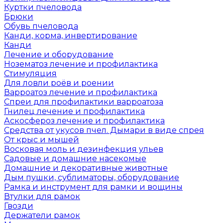
Куртки пчеловода
Брюки
Обувь пчеловода
Канди, корма, инвертирование
Канди
Лечение и оборудование
Нозематоз лечение и профилактика
Стимуляция
Для ловли роёв и роении
Варроатоз лечение и профилактика
Спреи для профилактики варроатоза
Гнилец лечение и профилактика
Аскосфероз лечение и профилактика
Средства от укусов пчел. Дымари в виде спрея
От крыс и мышей
Восковая моль и дезинфекция ульев
Садовые и домашние насекомые
Домашние и декоративные животные
Дым пушки, сублиматоры, оборудование
Рамка и инструмент для рамки и вощины
Втулки для рамок
Гвозди
Держатели рамок