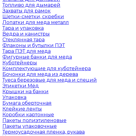
Топливо для дымарей
Захваты для рамок
Щетки-сметки, скребки
Лопатки для меда металл
Тара и упаковка
Ведра и канистры
Стеклянная тара
Флаконы и бутылки ПЭТ
Тара ПЭТ для меда
Фигурные банки для меда
Куботейнеры
Комплектующие для куботейнера
Бочонки для меда из дерева
Туеса березовые для меда и специй
Этикетки Мёд
Крышки на банки
Упаковка
Бумага оберточная
Клейкие ленты
Коробки картонные
Пакеты полиэтиленовые
Пакеты упаковочные
Термоусадочная пленка, рукава