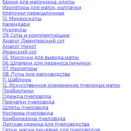
Броня для маточника, клипы
Изоляторы для маток, колпачки
Клеточки пересылочные
13. Микроскопы
Календари
Нуклеусы
09. Соты и комплектующие
Аналог Джентерский сот
Аналог Никот
Иранский сот
05. Мисочки для вывода маток
06. Шпатели для переноса личинок
07. Изоляторы
08. Лупы для матководства
11. Шаблоны
12. Искусственное осеменение пчелиных маток
Пробиотики
Одежда пчеловода
Перчатки пчеловода
Шляпы пчеловода
Костюмы пчеловода
Комбинезоны пчеловода
Детская одежда для пчеловодства
Сетки, маски лицевые для пчеловодов