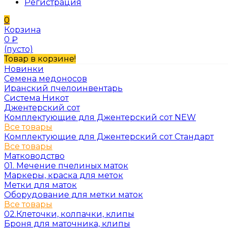
Регистрация
0
Корзина
0
₽
(пусто)
Товар в корзине!
Новинки
Семена медоносов
Иранский пчелоинвентарь
Система Никот
Джентерский сот
Комплектующие для Джентерский сот NEW
Все товары
Комплектующие для Джентерский сот Стандарт
Все товары
Матководство
01. Мечение пчелиных маток
Маркеры, краска для меток
Метки для маток
Оборудование для метки маток
Все товары
02.Клеточки, колпачки, клипы
Броня для маточника, клипы