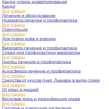
Канди, корма, инвертирование
Канди
Все товары
Лечение и оборудование
Нозематоз лечение и профилактика
Все товары
Стимуляция
Все товары
Для ловли роёв и роении
Все товары
Варроатоз лечение и профилактика
Спреи для профилактики варроатоза
Все товары
Гнилец лечение и профилактика
Все товары
Аскосфероз лечение и профилактика
Все товары
Средства от укусов пчел. Дымари в виде спрея
Все товары
От крыс и мышей
Все товары
Восковая моль и дезинфекция ульев
Все товары
Садовые и домашние насекомые