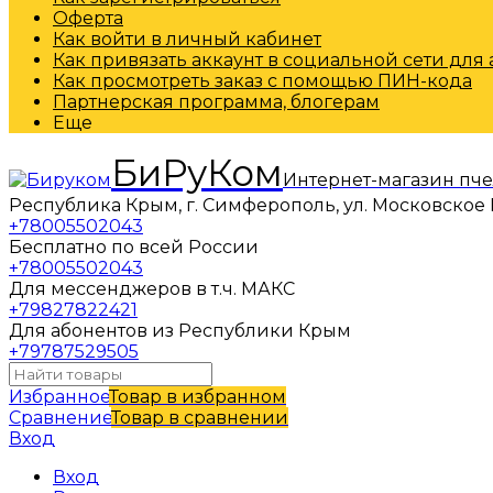
Оферта
Как войти в личный кабинет
Как привязать аккаунт в социальной сети для
Как просмотреть заказ с помощью ПИН-кода
Партнерская программа, блогерам
Еще
БиРуКом
Интернет-магазин пч
Республика Крым, г. Симферополь, ул. Московское 
+78005502043
Бесплатно по всей России
+78005502043
Для мессенджеров в т.ч. МАКС
+79827822421
Для абонентов из Республики Крым
+79787529505
Избранное
Товар в избранном
Сравнение
Товар в сравнении
Вход
Вход