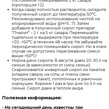
постоянном помешивании 2 кг сахара
(пропорция 1:2).
Когда сахар полностью растворится, охладите
полученный сироп до температуры 50°С.
Рекомендовано использование чистой не
хлорированной воды (рН=5…7). Затем
добавьте в полученный сироп препарат
"Пчелит" – 2 г на 5 кг сахара. Перемешайте
тщательно и выдержите при температуре
+20...+50°С в течение 48 часов. Не забывайте
периодически помешивать сироп. Ни в коем
случае не допустимо перегревание смеси
выше +50°С!
Норма дачи сиропа: В августе даём 20-30 л на
семью (в зависимости от силы семьи).
Скармливается инвертный сироп из пакетов
(кладем сверху на соты, и пчелы сами
прогрызают пакет), потолочных и рамочных
кормушек. Кормим 1 раз в три дня по 3 л на
семью. Сироп даем в теплом виде.
Полезная информация:
- На сегодняшний день известны три