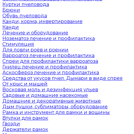
Куртки пчеловода
Брюки
Обувь пчеловода
Канди, корма, инвертирование
Канди
Лечение и оборудование
Нозематоз лечение и профилактика
Стимуляция
Для ловли роёв и роении
Варроатоз лечение и профилактика
Спреи для профилактики варроатоза
Гнилец лечение и профилактика
Аскосфероз лечение и профилактика
Средства от укусов пчел. Дымари в виде спрея
От крыс и мышей
Восковая моль и дезинфекция ульев
Садовые и домашние насекомые
Домашние и декоративные животные
Дым пушки, сублиматоры, оборудование
Рамка и инструмент для рамки и вощины
Втулки для рамок
Гвозди
Держатели рамок