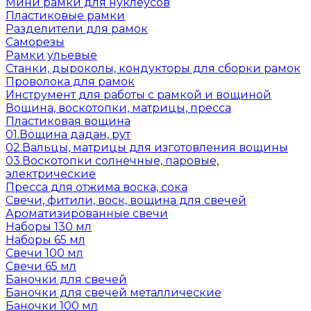
Мини рамки для нуклеусов
Пластиковые рамки
Разделители для рамок
Саморезы
Рамки ульевые
Станки, дыроколы, кондукторы для сборки рамок
Проволока для рамок
Инструмент для работы с рамкой и вощиной
Вощина, воскотопки, матрицы, пресса
Пластиковая вощина
01.Вощина дадан, рут
02.Вальцы, матрицы для изготовления вощины
03.Воскотопки солнечные, паровые,
электрические
Пресса для отжима воска, сока
Свечи, фитили, воск, вощина для свечей
Ароматизированные свечи
Наборы 130 мл
Наборы 65 мл
Свечи 100 мл
Свечи 65 мл
Баночки для свечей
Баночки для свечей металлические
Баночки 100 мл