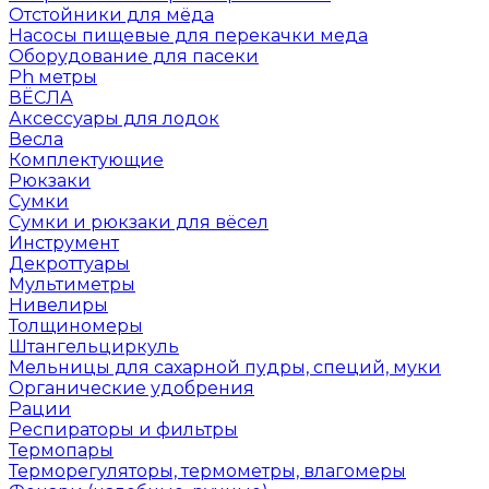
Отстойники для мёда
Насосы пищевые для перекачки меда
Оборудование для пасеки
Ph метры
ВЁСЛА
Аксессуары для лодок
Весла
Комплектующие
Рюкзаки
Сумки
Сумки и рюкзаки для вёсел
Инструмент
Декроттуары
Мультиметры
Нивелиры
Толщиномеры
Штангельциркуль
Мельницы для сахарной пудры, специй, муки
Органические удобрения
Рации
Респираторы и фильтры
Термопары
Терморегуляторы, термометры, влагомеры