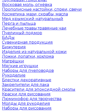
Восковая моль, огнёвка
Прополисные настойки, спреи, свечи
Косметика, мази, скрабы, масла
Мед крымский натуральный
Перга и пыльца
Лечебные травы,травяные чаи
Пчелиный подмор
БАДы
Сувенирная продукция
Бижутерия
Изделия из натуральной кожи
Ложки, лопатки, хохлома
Матрёшки
Мягкие игрушки
Наборы для пчеловодов
Рукоделие
Блестки декоративные
Закрепители для лака
Красители для эпоксидной смолы
Краски для рисования
Люминофор для творчества
Молды для рукоделия
Наборы для рисования