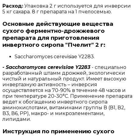
Расход:
Упаковка 2 г используется для инверсии
5 кг сахара. 8 г препарата на 1 пчелосемью.
Основные действующие вещества
сухого ферментно-дрожжевого
препарата для приготовления
инвертного сиропа "Пчелит" 2 г:
Saccharomyces cerevisiae Y2283.
- Saccharomyces cerevisiae Y2283
- специально
разработанный штамм дрожжей, экологически
чистый и натуральный продукт. Имеет высокую
инвертазную активность – инверсия
осуществляется на 70-90% в течение 48 часов и
при температуре 20-30°С. Применение препарата
ведет к обогащению инвертного сиропа
аминокислотами, витаминами группы В (В1, В2,
В3, В6, РР), макро- и микроэлементами,
липидами.
Инструкция по применению сухого