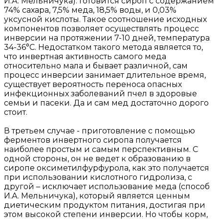
И.А. Мельничука). Готовится сироп с содержанием
74% сахара, 7,5% меда, 18,5% воды, и 0,03%
уксусной кислоты. Такое соотношение исходных
компонентов позволяет осуществлять процесс
инверсии на протяжении 7-10 дней, температура
34-36°С. Недостатком такого метода является то,
что инвертная активность самого меда
относительно мала и бывает различной, сам
процесс инверсии занимает длительное время,
существует вероятность переноса опасных
инфекционных заболеваний пчел в здоровые
семьи и пасеки. Да и сам мед достаточно дорого
стоит.
В третьем случае - приготовление с помощью
ферментов инвертного сиропа получается
наиболее простым и самым перспективным. С
одной стороны, он не ведет к образованию в
сиропе оксиметилфурфурола, как это получается
при использовании кислотного гидролиза, с
другой – исключает использование меда (способ
И.А. Мельничука), который является ценным
диетическим продуктом питания, достигая при
этом высокой степени инверсии. Но чтобы корм,