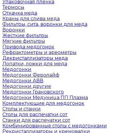
Упаковочная пленка
Термосы
Откачка меда
Краны для слива меда
Фильтры, сита, воронки для меда
Воронки
Жесткие фильтры
Мягкие фильтры
Привода медогонок
Рефрактометры и ареометры
Декристаллизаторы меда
Лопатки, ложки для меда
Медогонки
Медогонки Феролайф
Медогонки АВВ
Медогонки другие
Медогонки Грановского
Медогонки Медуница ПП Плазма
Комплектующие для медогонок
Столы и станки
Столы для распечатки сот
Станки для распечатки сот
Комбинированные столы с медогонками
Рекристаллизаторы и кремовалки