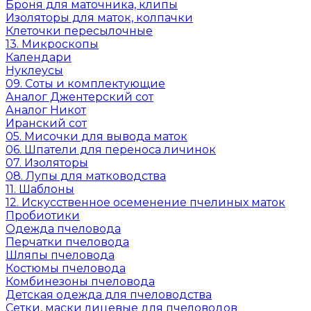
Броня для маточника, клипы
Изоляторы для маток, колпачки
Клеточки пересылочные
13. Микроскопы
Календари
Нуклеусы
09. Соты и комплектующие
Аналог Джентерский сот
Аналог Никот
Иранский сот
05. Мисочки для вывода маток
06. Шпатели для переноса личинок
07. Изоляторы
08. Лупы для матководства
11. Шаблоны
12. Искусственное осеменение пчелиных маток
Пробиотики
Одежда пчеловода
Перчатки пчеловода
Шляпы пчеловода
Костюмы пчеловода
Комбинезоны пчеловода
Детская одежда для пчеловодства
Сетки, маски лицевые для пчеловодов