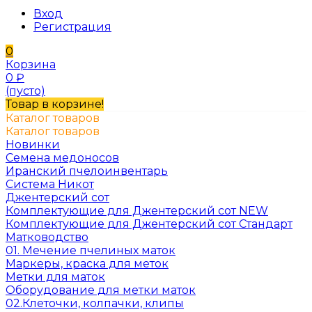
Вход
Регистрация
0
Корзина
0
₽
(пусто)
Товар в корзине!
Каталог товаров
Каталог товаров
Новинки
Семена медоносов
Иранский пчелоинвентарь
Система Никот
Джентерский сот
Комплектующие для Джентерский сот NEW
Комплектующие для Джентерский сот Стандарт
Матководство
01. Мечение пчелиных маток
Маркеры, краска для меток
Метки для маток
Оборудование для метки маток
02.Клеточки, колпачки, клипы