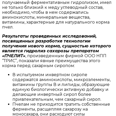
получаемый ферментативным гидролизом, имел
не только близкий к меду углеводный состав,
необходимо, чтобы в нем содержались
аминокислоты, минеральные вещества,
витамины, характерные для натурального корма
пчел.
Результаты проведенных исследований,
посвященных разработке технологии
получения нового корма, сущностью которого
является гидролиз сахарозы препаратом
«ПЧЕЛИТ»
, произведенным фирмой ООО НПП
“ТРИС”, показали явные преимущества этого
корма перед сахарным сиропом:
В испытуемом инвертном сиропе
содержатся аминокислоты, микроэлементы,
витамины группы В и липиды, образующие
единую биологически активную добавку и
делающие инвертный сироп более
привлекательным, чем сахарный сироп.
Пчелам не приходится тратить собственные
ферменты, расщепляя сахарозу на
моносахара, они расходуют силы