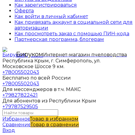
Как зарегистрироваться
Оферта
Как войти в личный кабинет
Как привязать аккаунт в социальной сети для
авторизации
Как просмотреть заказ с помощью ПИН-кода
Партнерская программа, блогерам
Бируком
Интернет-магазин пчеловодства
Республика Крым, г. Симферополь, ул.
Московское Шоссе 9 км.
+78005502043
Бесплатно по всей России
+78005502043
Для мессенджеров в т.ч. МАКС
+79827822421
Для абонентов из Республики Крым
+79787529505
Избранное
Товар в избранном
Сравнение
Товар в сравнении
Вход