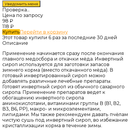
Проверка...
Цена по запросу
98
₽
118
₽
Купить
Перейти в корзину
Этот товар купили 6 раз за последние 30 дней
Описание
Применение начинается сразу после окончания
главного медосбора и откачки мёда. Инвертный
сироп используется для заготовки запасов
зимнего корма (вместо откачанного мёда). В
готовый инвертированный сироп можно
добавлять различные лечебные препараты.
Готовят инвертный сироп из обычного сахарного
сиропа. Применение препаратов ведет к
обогащению инвертного сиропа
аминокислотами, витаминами группы В (В1, В2,
В3, В6, РР), макро- и микроэлементами,
липидами. Мы также рекомендуем давать пчёлам
чистую сушь под инвертный сироп, во избежание
кристаллизации корма в течение зимы.