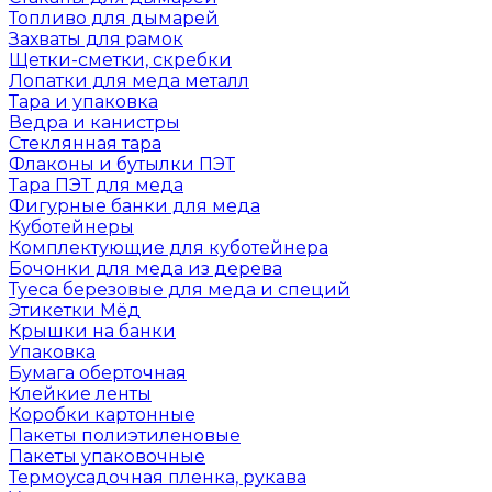
Топливо для дымарей
Захваты для рамок
Щетки-сметки, скребки
Лопатки для меда металл
Тара и упаковка
Ведра и канистры
Стеклянная тара
Флаконы и бутылки ПЭТ
Тара ПЭТ для меда
Фигурные банки для меда
Куботейнеры
Комплектующие для куботейнера
Бочонки для меда из дерева
Туеса березовые для меда и специй
Этикетки Мёд
Крышки на банки
Упаковка
Бумага оберточная
Клейкие ленты
Коробки картонные
Пакеты полиэтиленовые
Пакеты упаковочные
Термоусадочная пленка, рукава