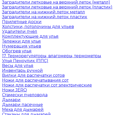
Заградители летковые на верхний леток (металл)
Заградители летковые на верхний леток (пластик)
Заградители на нижний леток металл
Заградители на нижний леток пластик
Прилетные доски
Холстики, потолочины для ульев
Удалители пчёл
Комплектующие для улья
Тележки для улья
Нумерация ульев
Обогрев улья
17. Терморегуляторы, влагомеры, термометры
Улья Пеноулик (ППС)
Весы для улья
Инвентарь ручной
Вилки для распечатки сотов
Ножи для распечатывания сот
Ножи для распечатки сот электрические
Ножи JERO
Стамески пчеловода
Дымари
Дымари пасечные
Меха для дымарей
Стаканы для дымарей