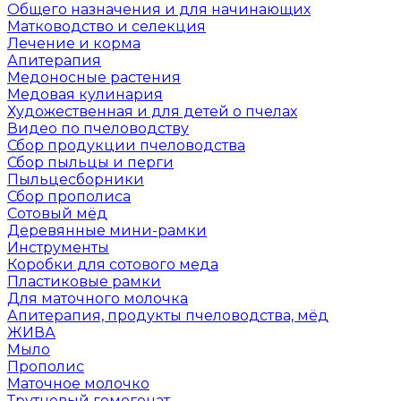
Общего назначения и для начинающих
Матководство и селекция
Лечение и корма
Апитерапия
Медоносные растения
Медовая кулинария
Художественная и для детей о пчелах
Видео по пчеловодству
Сбор продукции пчеловодства
Сбор пыльцы и перги
Пыльцесборники
Сбор прополиса
Сотовый мёд
Деревянные мини-рамки
Инструменты
Коробки для сотового меда
Пластиковые рамки
Для маточного молочка
Апитерапия, продукты пчеловодства, мёд
ЖИВА
Мыло
Прополис
Маточное молочко
Трутневый гомогенат