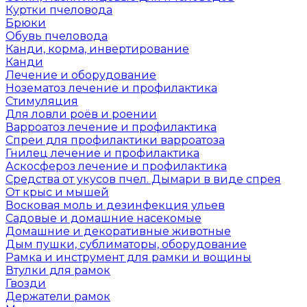
Куртки пчеловода
Брюки
Обувь пчеловода
Канди, корма, инвертирование
Канди
Лечение и оборудование
Нозематоз лечение и профилактика
Стимуляция
Для ловли роёв и роении
Варроатоз лечение и профилактика
Спреи для профилактики варроатоза
Гнилец лечение и профилактика
Аскосфероз лечение и профилактика
Средства от укусов пчел. Дымари в виде спрея
От крыс и мышей
Восковая моль и дезинфекция ульев
Садовые и домашние насекомые
Домашние и декоративные животные
Дым пушки, сублиматоры, оборудование
Рамка и инструмент для рамки и вощины
Втулки для рамок
Гвозди
Держатели рамок