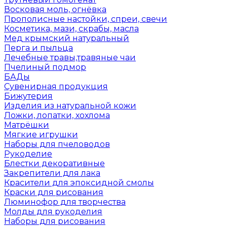
Восковая моль, огнёвка
Прополисные настойки, спреи, свечи
Косметика, мази, скрабы, масла
Мед крымский натуральный
Перга и пыльца
Лечебные травы,травяные чаи
Пчелиный подмор
БАДы
Сувенирная продукция
Бижутерия
Изделия из натуральной кожи
Ложки, лопатки, хохлома
Матрёшки
Мягкие игрушки
Наборы для пчеловодов
Рукоделие
Блестки декоративные
Закрепители для лака
Красители для эпоксидной смолы
Краски для рисования
Люминофор для творчества
Молды для рукоделия
Наборы для рисования