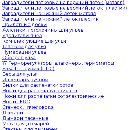
Заградители летковые на верхний леток (металл)
Заградители летковые на верхний леток (пластик)
Заградители на нижний леток металл
Заградители на нижний леток пластик
Прилетные доски
Холстики, потолочины для ульев
Удалители пчёл
Комплектующие для улья
Тележки для улья
Нумерация ульев
Обогрев улья
17. Терморегуляторы, влагомеры, термометры
Улья Пеноулик (ППС)
Весы для улья
Инвентарь ручной
Вилки для распечатки сотов
Ножи для распечатывания сот
Ножи для распечатки сот электрические
Ножи JERO
Стамески пчеловода
Дымари
Дымари пасечные
Меха для дымарей
Стаканы для дымарей