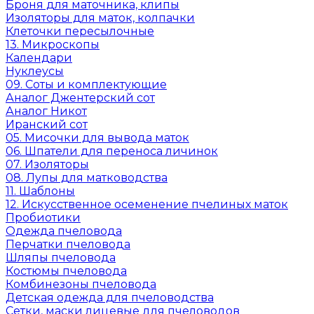
Броня для маточника, клипы
Изоляторы для маток, колпачки
Клеточки пересылочные
13. Микроскопы
Календари
Нуклеусы
09. Соты и комплектующие
Аналог Джентерский сот
Аналог Никот
Иранский сот
05. Мисочки для вывода маток
06. Шпатели для переноса личинок
07. Изоляторы
08. Лупы для матководства
11. Шаблоны
12. Искусственное осеменение пчелиных маток
Пробиотики
Одежда пчеловода
Перчатки пчеловода
Шляпы пчеловода
Костюмы пчеловода
Комбинезоны пчеловода
Детская одежда для пчеловодства
Сетки, маски лицевые для пчеловодов