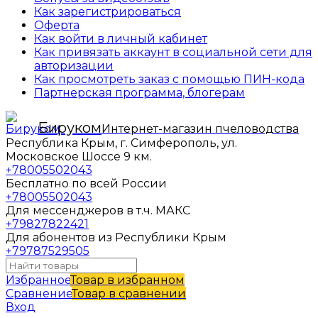
Как зарегистрироваться
Оферта
Как войти в личный кабинет
Как привязать аккаунт в социальной сети для
авторизации
Как просмотреть заказ с помощью ПИН-кода
Партнерская программа, блогерам
Бируком
Интернет-магазин пчеловодства
Республика Крым, г. Симферополь, ул.
Московское Шоссе 9 км.
+78005502043
Бесплатно по всей России
+78005502043
Для мессенджеров в т.ч. МАКС
+79827822421
Для абонентов из Республики Крым
+79787529505
Избранное
Товар в избранном
Сравнение
Товар в сравнении
Вход