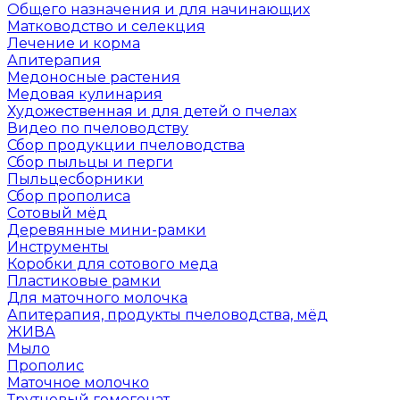
Общего назначения и для начинающих
Матководство и селекция
Лечение и корма
Апитерапия
Медоносные растения
Медовая кулинария
Художественная и для детей о пчелах
Видео по пчеловодству
Сбор продукции пчеловодства
Сбор пыльцы и перги
Пыльцесборники
Сбор прополиса
Сотовый мёд
Деревянные мини-рамки
Инструменты
Коробки для сотового меда
Пластиковые рамки
Для маточного молочка
Апитерапия, продукты пчеловодства, мёд
ЖИВА
Мыло
Прополис
Маточное молочко
Трутневый гомогенат