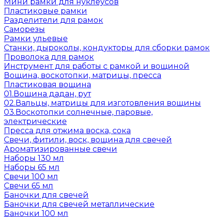
Мини рамки для нуклеусов
Пластиковые рамки
Разделители для рамок
Саморезы
Рамки ульевые
Станки, дыроколы, кондукторы для сборки рамок
Проволока для рамок
Инструмент для работы с рамкой и вощиной
Вощина, воскотопки, матрицы, пресса
Пластиковая вощина
01.Вощина дадан, рут
02.Вальцы, матрицы для изготовления вощины
03.Воскотопки солнечные, паровые,
электрические
Пресса для отжима воска, сока
Свечи, фитили, воск, вощина для свечей
Ароматизированные свечи
Наборы 130 мл
Наборы 65 мл
Свечи 100 мл
Свечи 65 мл
Баночки для свечей
Баночки для свечей металлические
Баночки 100 мл