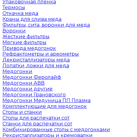
Упаковочная пленка
Термосы
Откачка меда
Краны для слива меда
Фильтры, сита, воронки для меда
Воронки
Жесткие фильтры
Мягкие фильтры
Привода медогонок
Рефрактометры и ареометры
Декристаллизаторы меда
Лопатки, ложки для меда
Медогонки
Медогонки Феролайф
Медогонки АВВ
Медогонки другие
Медогонки Грановского
Медогонки Медуница ПП Плазма
Комплектующие для медогонок
Столы и станки
Столы для распечатки сот
Станки для распечатки сот
Комбинированные столы с медогонками
Рекристаллизаторы и кремовалки