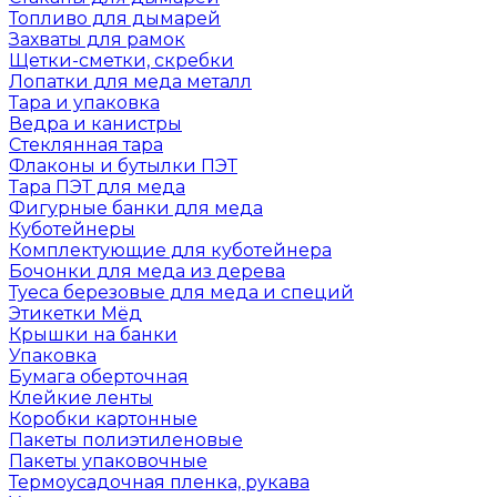
Топливо для дымарей
Захваты для рамок
Щетки-сметки, скребки
Лопатки для меда металл
Тара и упаковка
Ведра и канистры
Стеклянная тара
Флаконы и бутылки ПЭТ
Тара ПЭТ для меда
Фигурные банки для меда
Куботейнеры
Комплектующие для куботейнера
Бочонки для меда из дерева
Туеса березовые для меда и специй
Этикетки Мёд
Крышки на банки
Упаковка
Бумага оберточная
Клейкие ленты
Коробки картонные
Пакеты полиэтиленовые
Пакеты упаковочные
Термоусадочная пленка, рукава