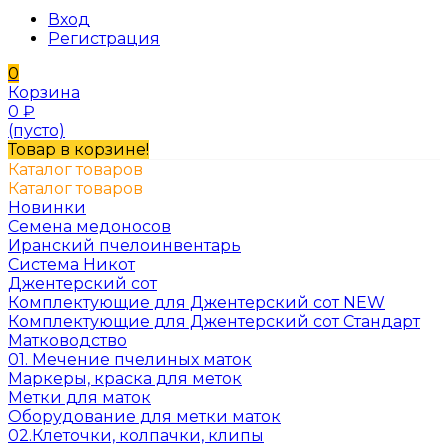
Вход
Регистрация
0
Корзина
0
₽
(пусто)
Товар в корзине!
Каталог товаров
Каталог товаров
Новинки
Семена медоносов
Иранский пчелоинвентарь
Система Никот
Джентерский сот
Комплектующие для Джентерский сот NEW
Комплектующие для Джентерский сот Стандарт
Матководство
01. Мечение пчелиных маток
Маркеры, краска для меток
Метки для маток
Оборудование для метки маток
02.Клеточки, колпачки, клипы