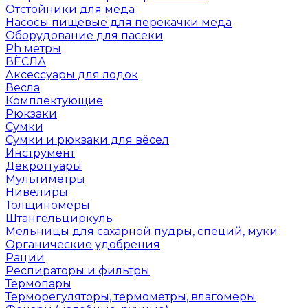
Отстойники для мёда
Насосы пищевые для перекачки меда
Оборудование для пасеки
Ph метры
ВЁСЛА
Аксессуары для лодок
Весла
Комплектующие
Рюкзаки
Сумки
Сумки и рюкзаки для вёсел
Инструмент
Декроттуары
Мультиметры
Нивелиры
Толщиномеры
Штангельциркуль
Мельницы для сахарной пудры, специй, муки
Органические удобрения
Рации
Респираторы и фильтры
Термопары
Терморегуляторы, термометры, влагомеры