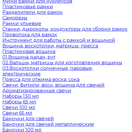
Мини рамки для нуклеусов
Пластиковые рамки
Разделители для рамок
Саморезы
Рамки ульевые
Станки, дыроколы, кондукторы для сборки рамок
Проволока для рамок
Инструмент для работы с рамкой и вощиной
Вощина, воскотопки, матрицы, пресса
Пластиковая вощина
01.Вощина дадан, рут
02.Вальцы, матрицы для изготовления вощины
03.Воскотопки солнечные, паровые,
электрические
Пресса для отжима воска, сока
Свечи, фитили, воск, вощина для свечей
Ароматизированные свечи
Наборы 130 мл
Наборы 65 мл
Свечи 100 мл
Свечи 65 мл
Баночки для свечей
Баночки для свечей металлические
Баночки 100 мл