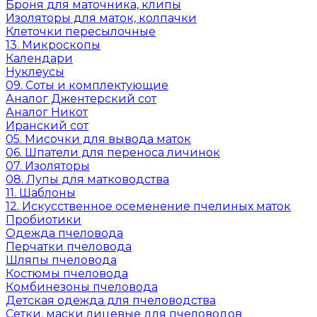
Броня для маточника, клипы
Изоляторы для маток, колпачки
Клеточки пересылочные
13. Микроскопы
Календари
Нуклеусы
09. Соты и комплектующие
Аналог Джентерский сот
Аналог Никот
Иранский сот
05. Мисочки для вывода маток
06. Шпатели для переноса личинок
07. Изоляторы
08. Лупы для матководства
11. Шаблоны
12. Искусственное осеменение пчелиных маток
Пробиотики
Одежда пчеловода
Перчатки пчеловода
Шляпы пчеловода
Костюмы пчеловода
Комбинезоны пчеловода
Детская одежда для пчеловодства
Сетки, маски лицевые для пчеловодов