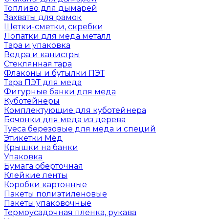
Топливо для дымарей
Захваты для рамок
Щетки-сметки, скребки
Лопатки для меда металл
Тара и упаковка
Ведра и канистры
Стеклянная тара
Флаконы и бутылки ПЭТ
Тара ПЭТ для меда
Фигурные банки для меда
Куботейнеры
Комплектующие для куботейнера
Бочонки для меда из дерева
Туеса березовые для меда и специй
Этикетки Мёд
Крышки на банки
Упаковка
Бумага оберточная
Клейкие ленты
Коробки картонные
Пакеты полиэтиленовые
Пакеты упаковочные
Термоусадочная пленка, рукава