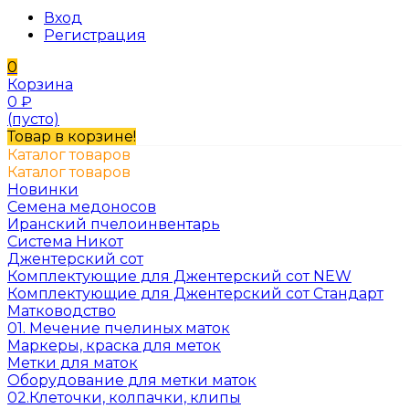
Вход
Регистрация
0
Корзина
0
₽
(пусто)
Товар в корзине!
Каталог товаров
Каталог товаров
Новинки
Семена медоносов
Иранский пчелоинвентарь
Система Никот
Джентерский сот
Комплектующие для Джентерский сот NEW
Комплектующие для Джентерский сот Стандарт
Матководство
01. Мечение пчелиных маток
Маркеры, краска для меток
Метки для маток
Оборудование для метки маток
02.Клеточки, колпачки, клипы