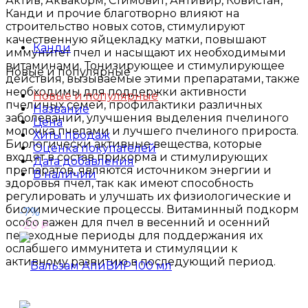
Актив, Аквакорм, Стимовит, Антивир, Ковистан,
Канди и прочие благотворно влияют на
строительство новых сотов, стимулируют
качественную яйцекладку матки, повышают
Канди
иммунитет пчел и насыщают их необходимыми
витаминами. Тонизирующее и стимулирующее
Новые и популярные
действия, вызываемые этими препаратами, также
необходимы для поддержки активности
Новые и популярные
пчелиных семей, профилактики различных
Название
заболеваний, улучшения выделения пчелиного
Цена
молочка пчелами и лучшего пчелиного прироста.
Хиты продаж
Биологически активные вещества, которые
Оценка покупателей
входят в состав прикорма и стимулирующих
Дата добавления
препаратов, являются источником энергии и
В наличии
здоровья пчел, так как имеют способность
регулировать и улучшать их физиологические и
биохимические процессы. Витаминный подкорм
-7%
особо важен для пчел в весенний и осенний
-20
₽
переходные периоды для поддержания их
ослабшего иммунитета и стимуляции к
активному развитию в последующий период.