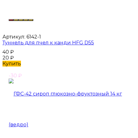
Артикул:
6142-1
Туннель для пчел к канди HFG D55
40
₽
20
₽
Купить
-30
₽