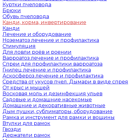
Куртки пчеловода
Брюки
Обувь пчеловода
Канди, корма, инвертирование
Канди
Лечение и оборудование
Нозематоз лечение и профилактика
Стимуляция
Для ловли роёв и роении
Варроатоз лечение и профилактика
Спреи для профилактики варроатоза
Гнилец лечение и профилактика
Аскосфероз лечение и профилактика
Средства от укусов пчел. Дымари в виде спрея
От крыс и мышей
Восковая моль и дезинфекция ульев
Садовые и домашние насекомые
Домашние и декоративные животные
Дым пушки, сублиматоры, оборудование
Рамка и инструмент для рамки и вощины
Втулки для рамок
Гвозди
Держатели рамок