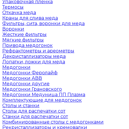
Упаковочная пленка
Термосы
Откачка меда
Краны для слива меда
Фильтры, сита, воронки для меда
Воронки
Жесткие фильтры
Мягкие фильтры
Привода медогонок
Рефрактометры и ареометры
Декристаллизаторы меда
Лопатки, ложки для меда
Медогонки
Медогонки Феролайф
Медогонки АВВ
Медогонки другие
Медогонки Грановского
Медогонки Медуница ПП Плазма
Комплектующие для медогонок
Столы и станки
Столы для распечатки сот
Станки для распечатки сот
Комбинированные столы с медогонками
Рекристаллизаторы и кремовалки