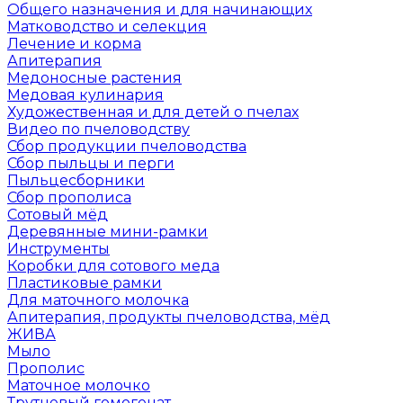
Общего назначения и для начинающих
Матководство и селекция
Лечение и корма
Апитерапия
Медоносные растения
Медовая кулинария
Художественная и для детей о пчелах
Видео по пчеловодству
Сбор продукции пчеловодства
Сбор пыльцы и перги
Пыльцесборники
Сбор прополиса
Сотовый мёд
Деревянные мини-рамки
Инструменты
Коробки для сотового меда
Пластиковые рамки
Для маточного молочка
Апитерапия, продукты пчеловодства, мёд
ЖИВА
Мыло
Прополис
Маточное молочко
Трутневый гомогенат