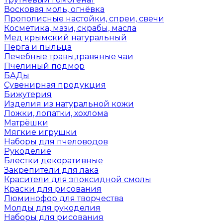
Восковая моль, огнёвка
Прополисные настойки, спреи, свечи
Косметика, мази, скрабы, масла
Мед крымский натуральный
Перга и пыльца
Лечебные травы,травяные чаи
Пчелиный подмор
БАДы
Сувенирная продукция
Бижутерия
Изделия из натуральной кожи
Ложки, лопатки, хохлома
Матрёшки
Мягкие игрушки
Наборы для пчеловодов
Рукоделие
Блестки декоративные
Закрепители для лака
Красители для эпоксидной смолы
Краски для рисования
Люминофор для творчества
Молды для рукоделия
Наборы для рисования