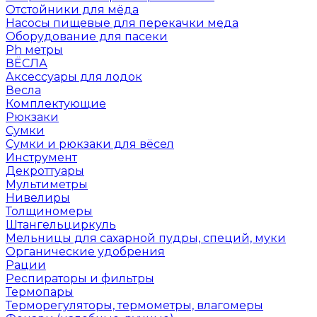
Отстойники для мёда
Насосы пищевые для перекачки меда
Оборудование для пасеки
Ph метры
ВЁСЛА
Аксессуары для лодок
Весла
Комплектующие
Рюкзаки
Сумки
Сумки и рюкзаки для вёсел
Инструмент
Декроттуары
Мультиметры
Нивелиры
Толщиномеры
Штангельциркуль
Мельницы для сахарной пудры, специй, муки
Органические удобрения
Рации
Респираторы и фильтры
Термопары
Терморегуляторы, термометры, влагомеры