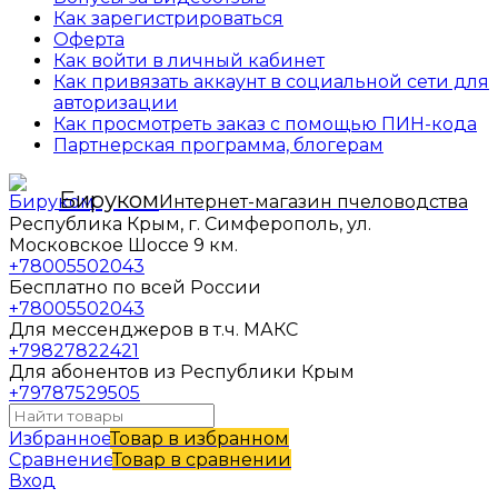
Как зарегистрироваться
Оферта
Как войти в личный кабинет
Как привязать аккаунт в социальной сети для
авторизации
Как просмотреть заказ с помощью ПИН-кода
Партнерская программа, блогерам
Бируком
Интернет-магазин пчеловодства
Республика Крым, г. Симферополь, ул.
Московское Шоссе 9 км.
+78005502043
Бесплатно по всей России
+78005502043
Для мессенджеров в т.ч. МАКС
+79827822421
Для абонентов из Республики Крым
+79787529505
Избранное
Товар в избранном
Сравнение
Товар в сравнении
Вход