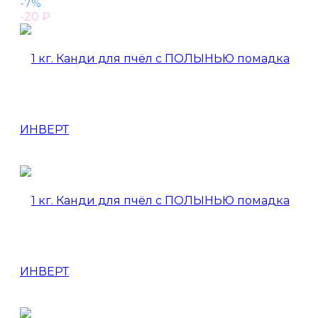
-7%
-20
₽