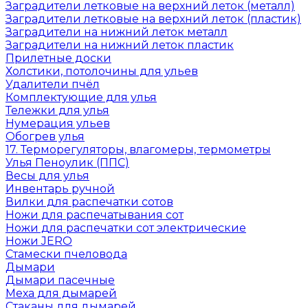
Заградители летковые на верхний леток (металл)
Заградители летковые на верхний леток (пластик)
Заградители на нижний леток металл
Заградители на нижний леток пластик
Прилетные доски
Холстики, потолочины для ульев
Удалители пчёл
Комплектующие для улья
Тележки для улья
Нумерация ульев
Обогрев улья
17. Терморегуляторы, влагомеры, термометры
Улья Пеноулик (ППС)
Весы для улья
Инвентарь ручной
Вилки для распечатки сотов
Ножи для распечатывания сот
Ножи для распечатки сот электрические
Ножи JERO
Стамески пчеловода
Дымари
Дымари пасечные
Меха для дымарей
Стаканы для дымарей