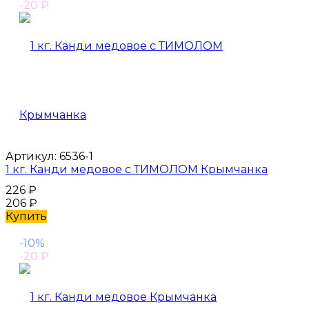
-20
₽
Артикул:
6536-1
1 кг. Канди медовое с ТИМОЛОМ Крымчанка
226
₽
206
₽
Купить
-10%
-20
₽