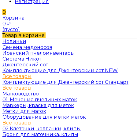
Регистрация
0
Корзина
0
₽
(пусто)
Товар в корзине!
Новинки
Семена медоносов
Иранский пчелоинвентарь
Система Никот
Джентерский сот
Комплектующие для Джентерский сот NEW
Все товары
Комплектующие для Джентерский сот Стандарт
Все товары
Матководство
01. Мечение пчелиных маток
Маркеры, краска для меток
Метки для маток
Оборудование для метки маток
Все товары
02.Клеточки, колпачки, клипы
Броня для маточника, клипы