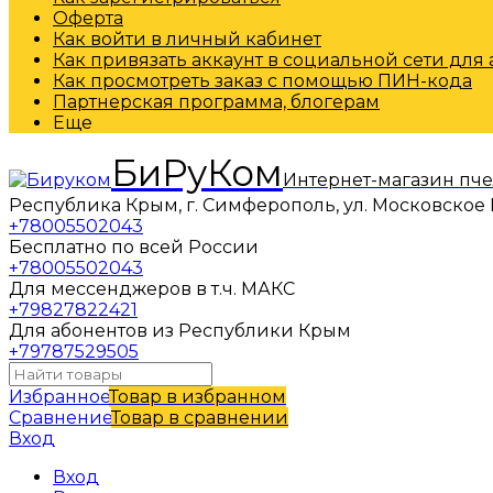
Оферта
Как войти в личный кабинет
Как привязать аккаунт в социальной сети для
Как просмотреть заказ с помощью ПИН-кода
Партнерская программа, блогерам
Еще
БиРуКом
Интернет-магазин пч
Республика Крым, г. Симферополь, ул. Московское 
+78005502043
Бесплатно по всей России
+78005502043
Для мессенджеров в т.ч. МАКС
+79827822421
Для абонентов из Республики Крым
+79787529505
Избранное
Товар в избранном
Сравнение
Товар в сравнении
Вход
Вход