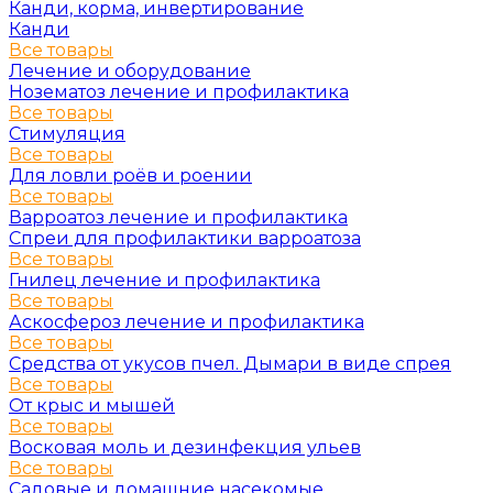
Канди, корма, инвертирование
Канди
Все товары
Лечение и оборудование
Нозематоз лечение и профилактика
Все товары
Стимуляция
Все товары
Для ловли роёв и роении
Все товары
Варроатоз лечение и профилактика
Спреи для профилактики варроатоза
Все товары
Гнилец лечение и профилактика
Все товары
Аскосфероз лечение и профилактика
Все товары
Средства от укусов пчел. Дымари в виде спрея
Все товары
От крыс и мышей
Все товары
Восковая моль и дезинфекция ульев
Все товары
Садовые и домашние насекомые