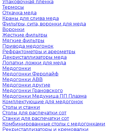
Упаковочная пленка
Термосы
Откачка меда
Краны для слива меда
Фильтры, сита, воронки для меда
Воронки
Жесткие фильтры
Мягкие фильтры
Привода медогонок
Рефрактометры и ареометры
Декристаллизаторы меда
Лопатки, ложки для меда
Медогонки
Медогонки Феролайф
Медогонки АВВ
Медогонки другие
Медогонки Грановского
Медогонки Медуница ПП Плазма
Комплектующие для медогонок
Столы и станки
Столы для распечатки сот
Станки для распечатки сот
Комбинированные столы с медогонками
Рекристаллизаторы и кремовалки