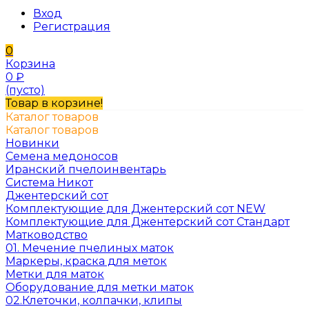
Вход
Регистрация
0
Корзина
0
₽
(пусто)
Товар в корзине!
Каталог товаров
Каталог товаров
Новинки
Семена медоносов
Иранский пчелоинвентарь
Система Никот
Джентерский сот
Комплектующие для Джентерский сот NEW
Комплектующие для Джентерский сот Стандарт
Матководство
01. Мечение пчелиных маток
Маркеры, краска для меток
Метки для маток
Оборудование для метки маток
02.Клеточки, колпачки, клипы