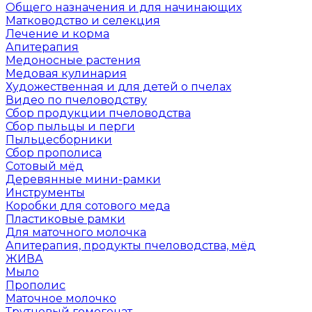
Общего назначения и для начинающих
Матководство и селекция
Лечение и корма
Апитерапия
Медоносные растения
Медовая кулинария
Художественная и для детей о пчелах
Видео по пчеловодству
Сбор продукции пчеловодства
Сбор пыльцы и перги
Пыльцесборники
Сбор прополиса
Сотовый мёд
Деревянные мини-рамки
Инструменты
Коробки для сотового меда
Пластиковые рамки
Для маточного молочка
Апитерапия, продукты пчеловодства, мёд
ЖИВА
Мыло
Прополис
Маточное молочко
Трутневый гомогенат