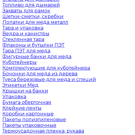
Топливо для дымарей
Захваты для рамок
Щетки-сметки, скребки
Лопатки для меда металл
Тара и упаковка
Ведра и канистры
Стеклянная тара
Флаконы и бутылки ПЭТ
Тара ПЭТ для меда
Фигурные банки для меда
Куботейнеры
Комплектующие для куботейнера
Бочонки для меда из дерева
Туеса березовые для меда и специй
Этикетки Мёд
Крышки на банки
Упаковка
Бумага оберточная
Клейкие ленты
Коробки картонные
Пакеты полиэтиленовые
Пакеты упаковочные
Термоусадочная пленка, рукава