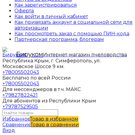
Как зарегистрироваться
Оферта
Как войти в личный кабинет
Как привязать аккаунт в социальной сети для
авторизации
Как просмотреть заказ с помощью ПИН-кода
Партнерская программа, блогерам
Бируком
Интернет-магазин пчеловодства
Республика Крым, г. Симферополь, ул.
Московское Шоссе 9 км.
+78005502043
Бесплатно по всей России
+78005502043
Для мессенджеров в т.ч. МАКС
+79827822421
Для абонентов из Республики Крым
+79787529505
Избранное
Товар в избранном
Сравнение
Товар в сравнении
Вход