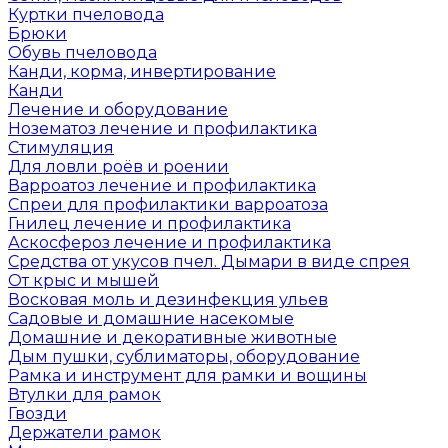
Куртки пчеловода
Брюки
Обувь пчеловода
Канди, корма, инвертирование
Канди
Лечение и оборудование
Нозематоз лечение и профилактика
Стимуляция
Для ловли роёв и роении
Варроатоз лечение и профилактика
Спреи для профилактики варроатоза
Гнилец лечение и профилактика
Аскосфероз лечение и профилактика
Средства от укусов пчел. Дымари в виде спрея
От крыс и мышей
Восковая моль и дезинфекция ульев
Садовые и домашние насекомые
Домашние и декоративные животные
Дым пушки, сублиматоры, оборудование
Рамка и инструмент для рамки и вощины
Втулки для рамок
Гвозди
Держатели рамок