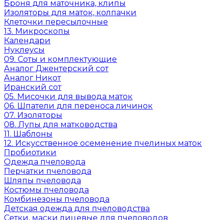
Броня для маточника, клипы
Изоляторы для маток, колпачки
Клеточки пересылочные
13. Микроскопы
Календари
Нуклеусы
09. Соты и комплектующие
Аналог Джентерский сот
Аналог Никот
Иранский сот
05. Мисочки для вывода маток
06. Шпатели для переноса личинок
07. Изоляторы
08. Лупы для матководства
11. Шаблоны
12. Искусственное осеменение пчелиных маток
Пробиотики
Одежда пчеловода
Перчатки пчеловода
Шляпы пчеловода
Костюмы пчеловода
Комбинезоны пчеловода
Детская одежда для пчеловодства
Сетки, маски лицевые для пчеловодов