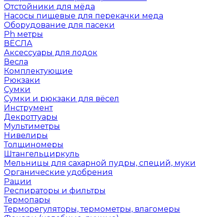
Отстойники для мёда
Насосы пищевые для перекачки меда
Оборудование для пасеки
Ph метры
ВЁСЛА
Аксессуары для лодок
Весла
Комплектующие
Рюкзаки
Сумки
Сумки и рюкзаки для вёсел
Инструмент
Декроттуары
Мультиметры
Нивелиры
Толщиномеры
Штангельциркуль
Мельницы для сахарной пудры, специй, муки
Органические удобрения
Рации
Респираторы и фильтры
Термопары
Терморегуляторы, термометры, влагомеры