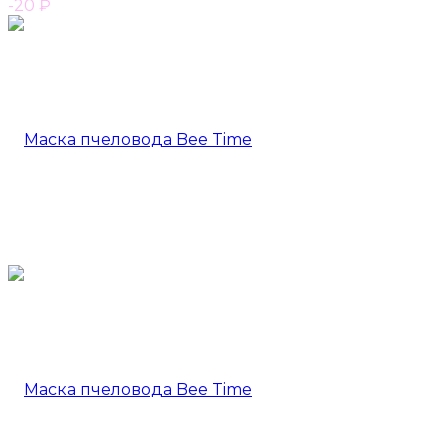
-20
₽