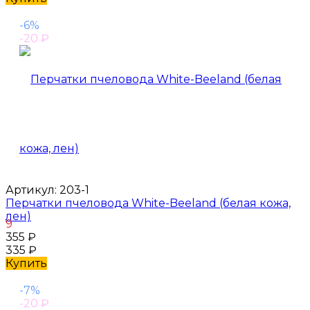
-6%
-20
₽
Артикул:
203-1
Перчатки пчеловода White-Beeland (белая кожа,
лен)
9
355
₽
335
₽
Купить
-7%
-20
₽