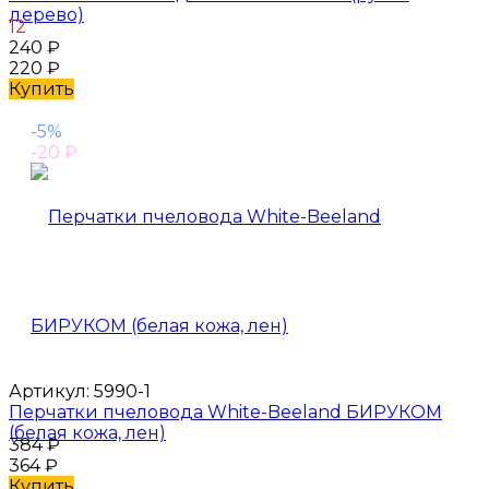
дерево)
12
240
₽
220
₽
Купить
-5%
-20
₽
Артикул:
5990-1
Перчатки пчеловода White-Beeland БИРУКОМ
(белая кожа, лен)
384
₽
364
₽
Купить