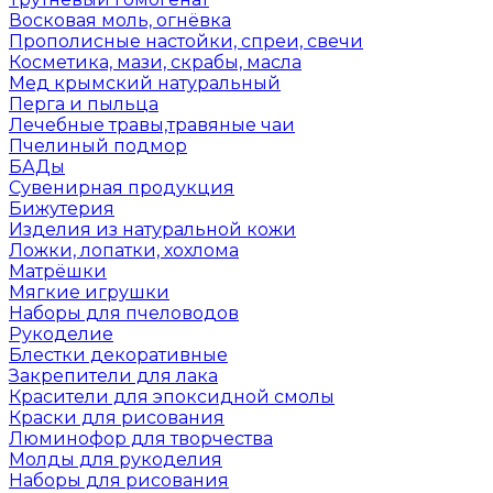
Восковая моль, огнёвка
Прополисные настойки, спреи, свечи
Косметика, мази, скрабы, масла
Мед крымский натуральный
Перга и пыльца
Лечебные травы,травяные чаи
Пчелиный подмор
БАДы
Сувенирная продукция
Бижутерия
Изделия из натуральной кожи
Ложки, лопатки, хохлома
Матрёшки
Мягкие игрушки
Наборы для пчеловодов
Рукоделие
Блестки декоративные
Закрепители для лака
Красители для эпоксидной смолы
Краски для рисования
Люминофор для творчества
Молды для рукоделия
Наборы для рисования