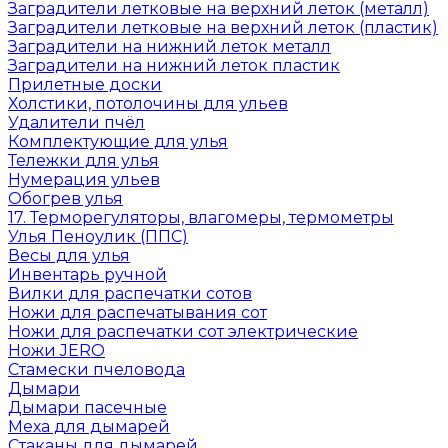
Заградители летковые на верхний леток (металл)
Заградители летковые на верхний леток (пластик)
Заградители на нижний леток металл
Заградители на нижний леток пластик
Прилетные доски
Холстики, потолочины для ульев
Удалители пчёл
Комплектующие для улья
Тележки для улья
Нумерация ульев
Обогрев улья
17. Терморегуляторы, влагомеры, термометры
Улья Пеноулик (ППС)
Весы для улья
Инвентарь ручной
Вилки для распечатки сотов
Ножи для распечатывания сот
Ножи для распечатки сот электрические
Ножи JERO
Стамески пчеловода
Дымари
Дымари пасечные
Меха для дымарей
Стаканы для дымарей