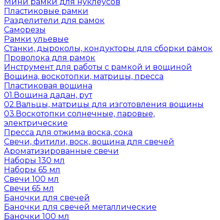
Мини рамки для нуклеусов
Пластиковые рамки
Разделители для рамок
Саморезы
Рамки ульевые
Станки, дыроколы, кондукторы для сборки рамок
Проволока для рамок
Инструмент для работы с рамкой и вощиной
Вощина, воскотопки, матрицы, пресса
Пластиковая вощина
01.Вощина дадан, рут
02.Вальцы, матрицы для изготовления вощины
03.Воскотопки солнечные, паровые,
электрические
Пресса для отжима воска, сока
Свечи, фитили, воск, вощина для свечей
Ароматизированные свечи
Наборы 130 мл
Наборы 65 мл
Свечи 100 мл
Свечи 65 мл
Баночки для свечей
Баночки для свечей металлические
Баночки 100 мл