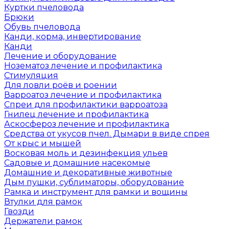
Куртки пчеловода
Брюки
Обувь пчеловода
Канди, корма, инвертирование
Канди
Лечение и оборудование
Нозематоз лечение и профилактика
Стимуляция
Для ловли роёв и роении
Варроатоз лечение и профилактика
Спреи для профилактики варроатоза
Гнилец лечение и профилактика
Аскосфероз лечение и профилактика
Средства от укусов пчел. Дымари в виде спрея
От крыс и мышей
Восковая моль и дезинфекция ульев
Садовые и домашние насекомые
Домашние и декоративные животные
Дым пушки, сублиматоры, оборудование
Рамка и инструмент для рамки и вощины
Втулки для рамок
Гвозди
Держатели рамок