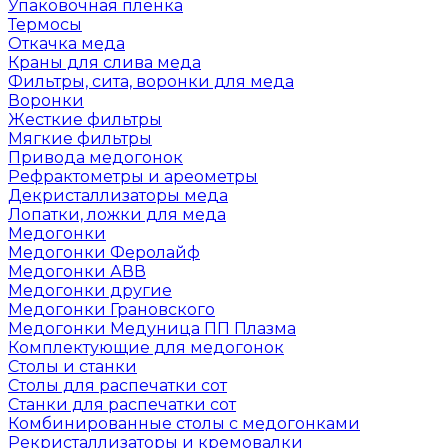
Упаковочная пленка
Термосы
Откачка меда
Краны для слива меда
Фильтры, сита, воронки для меда
Воронки
Жесткие фильтры
Мягкие фильтры
Привода медогонок
Рефрактометры и ареометры
Декристаллизаторы меда
Лопатки, ложки для меда
Медогонки
Медогонки Феролайф
Медогонки АВВ
Медогонки другие
Медогонки Грановского
Медогонки Медуница ПП Плазма
Комплектующие для медогонок
Столы и станки
Столы для распечатки сот
Станки для распечатки сот
Комбинированные столы с медогонками
Рекристаллизаторы и кремовалки