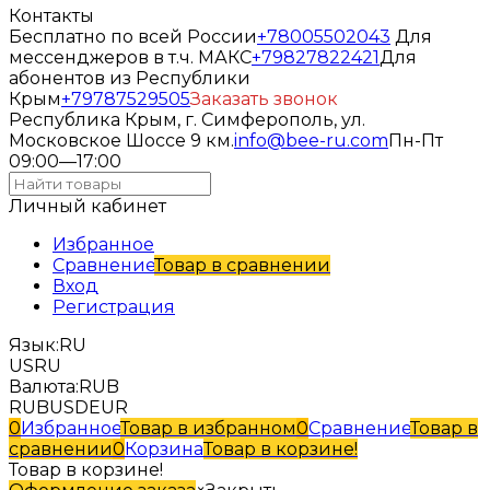
Контакты
Бесплатно по всей России
+78005502043
Для
мессенджеров в т.ч. МАКС
+79827822421
Для
абонентов из Республики
Крым
+79787529505
Заказать звонок
Республика Крым, г. Симферополь, ул.
Московское Шоссе 9 км.
info@bee-ru.com
Пн-Пт
09:00—17:00
Личный кабинет
Избранное
Сравнение
Товар в сравнении
Вход
Регистрация
Язык:
RU
US
RU
Валюта:
RUB
RUB
USD
EUR
0
Избранное
Товар в избранном
0
Сравнение
Товар в
сравнении
0
Корзина
Товар в корзине!
Товар в корзине!