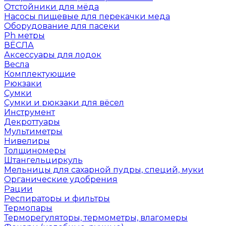
Отстойники для мёда
Насосы пищевые для перекачки меда
Оборудование для пасеки
Ph метры
ВЁСЛА
Аксессуары для лодок
Весла
Комплектующие
Рюкзаки
Сумки
Сумки и рюкзаки для вёсел
Инструмент
Декроттуары
Мультиметры
Нивелиры
Толщиномеры
Штангельциркуль
Мельницы для сахарной пудры, специй, муки
Органические удобрения
Рации
Респираторы и фильтры
Термопары
Терморегуляторы, термометры, влагомеры