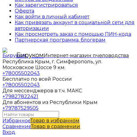
Как зарегистрироваться
Оферта
Как войти в личный кабинет
Как привязать аккаунт в социальной сети для
авторизации
Как просмотреть заказ с помощью ПИН-кода
Партнерская программа, блогерам
Бируком
Интернет-магазин пчеловодства
Республика Крым, г. Симферополь, ул.
Московское Шоссе 9 км.
+78005502043
Бесплатно по всей России
+78005502043
Для мессенджеров в т.ч. МАКС
+79827822421
Для абонентов из Республики Крым
+79787529505
Избранное
Товар в избранном
Сравнение
Товар в сравнении
Вход