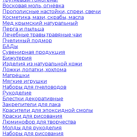
Восковая моль, огнёвка
Прополисные настойки, спреи, свечи
Косметика, мази, скрабы, масла
Мед крымский натуральный
Перга и пыльца
Лечебные травы,травяные чаи
Пчелиный подмор
БАДы
Сувенирная продукция
Бижутерия
Изделия из натуральной кожи
Ложки, лопатки, хохлома
Матрёшки
Мягкие игрушки
Наборы для пчеловодов
Рукоделие
Блестки декоративные
Закрепители для лака
Красители для эпоксидной смолы
Краски для рисования
Люминофор для творчества
Молды для рукоделия
Наборы для рисования