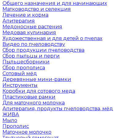
Общего назначения и для начинающих
Матководство и селекция
Лечение и корма
Апитерапия
Медоносные растения
Медовая кулинария
Художественная и для детей о пчелах
Видео по пчеловодству
Сбор продукции пчеловодства
Сбор пыльцы и перги
Пыльцесборники
Сбор прополиса
Сотовый мёд
Деревянные мини-рамки
Инструменты
Коробки для сотового меда
Пластиковые рамки
Для маточного молочка
Апитерапия, продукты пчеловодства, мёд
ЖИВА
Мыло
Прополис
Маточное молочко
Трутневый гомогенат