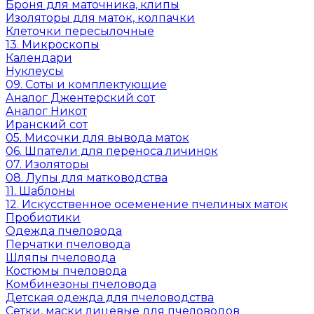
Броня для маточника, клипы
Изоляторы для маток, колпачки
Клеточки пересылочные
13. Микроскопы
Календари
Нуклеусы
09. Соты и комплектующие
Аналог Джентерский сот
Аналог Никот
Иранский сот
05. Мисочки для вывода маток
06. Шпатели для переноса личинок
07. Изоляторы
08. Лупы для матководства
11. Шаблоны
12. Искусственное осеменение пчелиных маток
Пробиотики
Одежда пчеловода
Перчатки пчеловода
Шляпы пчеловода
Костюмы пчеловода
Комбинезоны пчеловода
Детская одежда для пчеловодства
Сетки, маски лицевые для пчеловодов