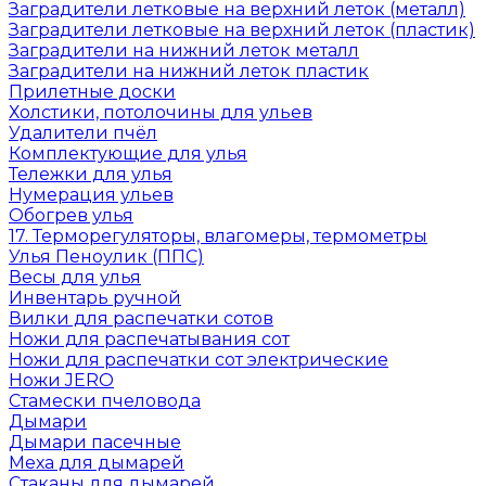
Заградители летковые на верхний леток (металл)
Заградители летковые на верхний леток (пластик)
Заградители на нижний леток металл
Заградители на нижний леток пластик
Прилетные доски
Холстики, потолочины для ульев
Удалители пчёл
Комплектующие для улья
Тележки для улья
Нумерация ульев
Обогрев улья
17. Терморегуляторы, влагомеры, термометры
Улья Пеноулик (ППС)
Весы для улья
Инвентарь ручной
Вилки для распечатки сотов
Ножи для распечатывания сот
Ножи для распечатки сот электрические
Ножи JERO
Стамески пчеловода
Дымари
Дымари пасечные
Меха для дымарей
Стаканы для дымарей