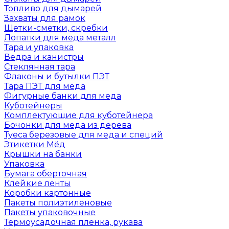
Топливо для дымарей
Захваты для рамок
Щетки-сметки, скребки
Лопатки для меда металл
Тара и упаковка
Ведра и канистры
Стеклянная тара
Флаконы и бутылки ПЭТ
Тара ПЭТ для меда
Фигурные банки для меда
Куботейнеры
Комплектующие для куботейнера
Бочонки для меда из дерева
Туеса березовые для меда и специй
Этикетки Мёд
Крышки на банки
Упаковка
Бумага оберточная
Клейкие ленты
Коробки картонные
Пакеты полиэтиленовые
Пакеты упаковочные
Термоусадочная пленка, рукава