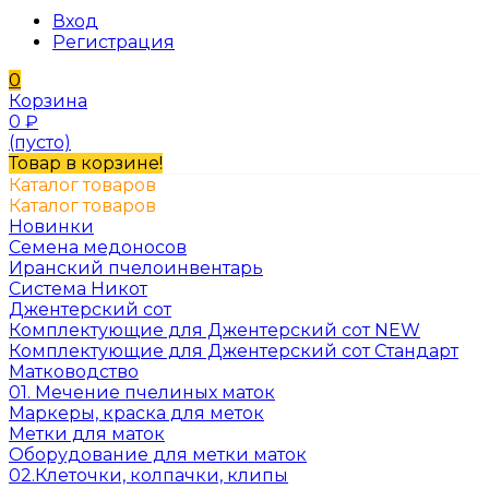
Вход
Регистрация
0
Корзина
0
₽
(пусто)
Товар в корзине!
Каталог товаров
Каталог товаров
Новинки
Семена медоносов
Иранский пчелоинвентарь
Система Никот
Джентерский сот
Комплектующие для Джентерский сот NEW
Комплектующие для Джентерский сот Стандарт
Матководство
01. Мечение пчелиных маток
Маркеры, краска для меток
Метки для маток
Оборудование для метки маток
02.Клеточки, колпачки, клипы