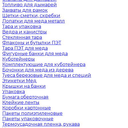
Топливо для дымарей
Захваты для рамок
Щетки-сметки, скребки
Лопатки для меда металл
Тара и упаковка
Ведра и канистры
Стеклянная тара
Флаконы и бутылки ПЭТ
Тара ПЭТ для меда
Фигурные банки для меда
Куботейнеры
Комплектующие для куботейнера
Бочонки для меда из дерева
Туеса березовые для меда и специй
Этикетки Мёд
Крышки на банки
Упаковка
Бумага оберточная
Клейкие ленты
Коробки картонные
Пакеты полиэтиленовые
Пакеты упаковочные
Термоусадочная пленка, рукава