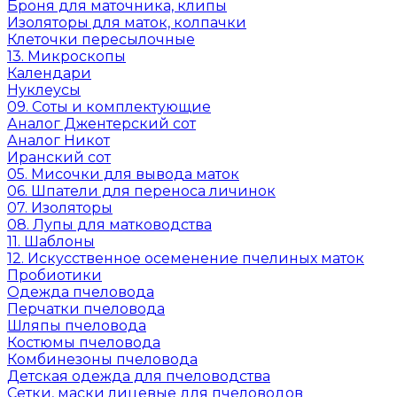
Броня для маточника, клипы
Изоляторы для маток, колпачки
Клеточки пересылочные
13. Микроскопы
Календари
Нуклеусы
09. Соты и комплектующие
Аналог Джентерский сот
Аналог Никот
Иранский сот
05. Мисочки для вывода маток
06. Шпатели для переноса личинок
07. Изоляторы
08. Лупы для матководства
11. Шаблоны
12. Искусственное осеменение пчелиных маток
Пробиотики
Одежда пчеловода
Перчатки пчеловода
Шляпы пчеловода
Костюмы пчеловода
Комбинезоны пчеловода
Детская одежда для пчеловодства
Сетки, маски лицевые для пчеловодов