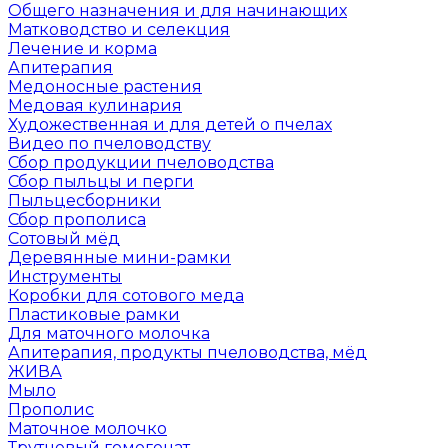
Общего назначения и для начинающих
Матководство и селекция
Лечение и корма
Апитерапия
Медоносные растения
Медовая кулинария
Художественная и для детей о пчелах
Видео по пчеловодству
Сбор продукции пчеловодства
Сбор пыльцы и перги
Пыльцесборники
Сбор прополиса
Сотовый мёд
Деревянные мини-рамки
Инструменты
Коробки для сотового меда
Пластиковые рамки
Для маточного молочка
Апитерапия, продукты пчеловодства, мёд
ЖИВА
Мыло
Прополис
Маточное молочко
Трутневый гомогенат