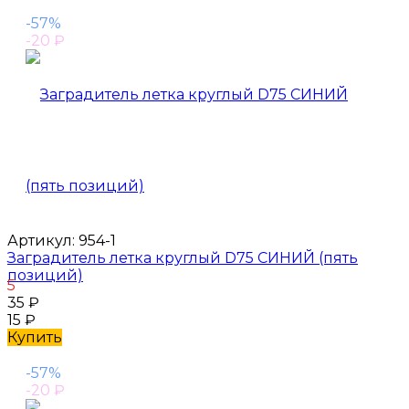
-57%
-20
₽
Артикул:
954-1
Заградитель летка круглый D75 СИНИЙ (пять
позиций)
5
35
₽
15
₽
Купить
-57%
-20
₽