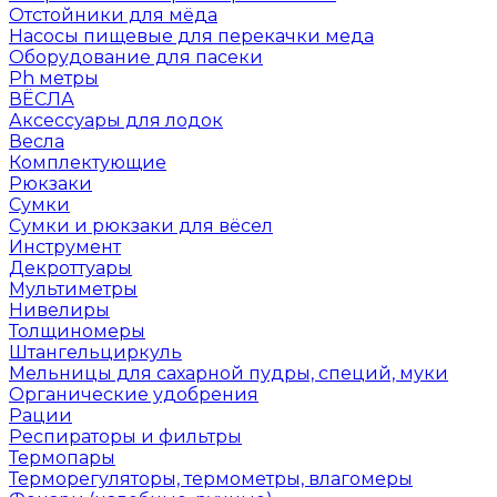
Отстойники для мёда
Насосы пищевые для перекачки меда
Оборудование для пасеки
Ph метры
ВЁСЛА
Аксессуары для лодок
Весла
Комплектующие
Рюкзаки
Сумки
Сумки и рюкзаки для вёсел
Инструмент
Декроттуары
Мультиметры
Нивелиры
Толщиномеры
Штангельциркуль
Мельницы для сахарной пудры, специй, муки
Органические удобрения
Рации
Респираторы и фильтры
Термопары
Терморегуляторы, термометры, влагомеры