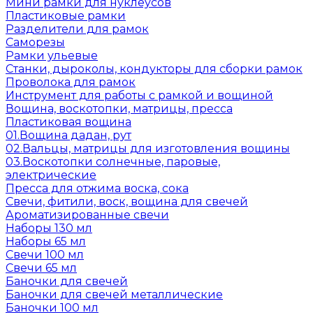
Мини рамки для нуклеусов
Пластиковые рамки
Разделители для рамок
Саморезы
Рамки ульевые
Станки, дыроколы, кондукторы для сборки рамок
Проволока для рамок
Инструмент для работы с рамкой и вощиной
Вощина, воскотопки, матрицы, пресса
Пластиковая вощина
01.Вощина дадан, рут
02.Вальцы, матрицы для изготовления вощины
03.Воскотопки солнечные, паровые,
электрические
Пресса для отжима воска, сока
Свечи, фитили, воск, вощина для свечей
Ароматизированные свечи
Наборы 130 мл
Наборы 65 мл
Свечи 100 мл
Свечи 65 мл
Баночки для свечей
Баночки для свечей металлические
Баночки 100 мл