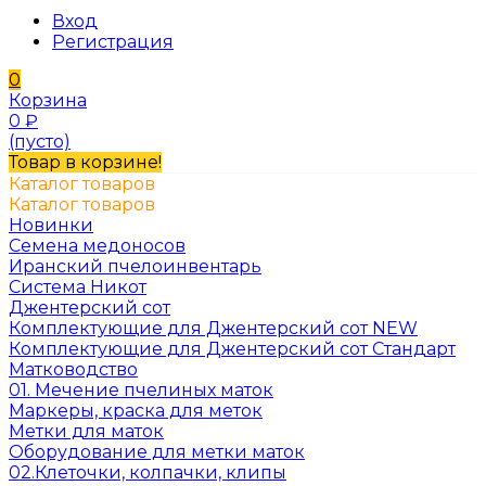
Вход
Регистрация
0
Корзина
0
₽
(пусто)
Товар в корзине!
Каталог товаров
Каталог товаров
Новинки
Семена медоносов
Иранский пчелоинвентарь
Система Никот
Джентерский сот
Комплектующие для Джентерский сот NEW
Комплектующие для Джентерский сот Стандарт
Матководство
01. Мечение пчелиных маток
Маркеры, краска для меток
Метки для маток
Оборудование для метки маток
02.Клеточки, колпачки, клипы