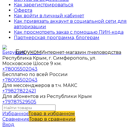
Как зарегистрироваться
Оферта
Как войти в личный кабинет
Как привязать аккаунт в социальной сети для
авторизации
Как просмотреть заказ с помощью ПИН-кода
Партнерская программа, блогерам
Бируком
Интернет-магазин пчеловодства
Республика Крым, г. Симферополь, ул.
Московское Шоссе 9 км.
+78005502043
Бесплатно по всей России
+78005502043
Для мессенджеров в т.ч. МАКС
+79827822421
Для абонентов из Республики Крым
+79787529505
Избранное
Товар в избранном
Сравнение
Товар в сравнении
Вход