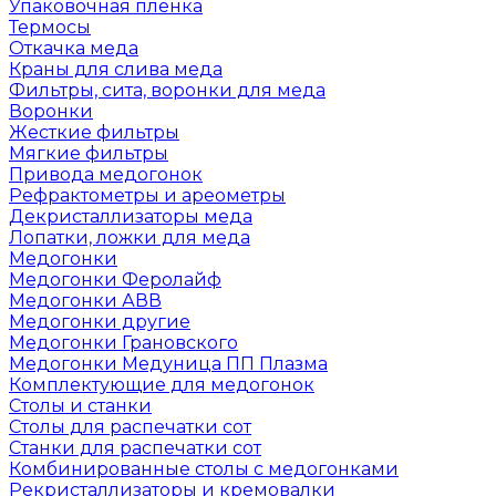
Упаковочная пленка
Термосы
Откачка меда
Краны для слива меда
Фильтры, сита, воронки для меда
Воронки
Жесткие фильтры
Мягкие фильтры
Привода медогонок
Рефрактометры и ареометры
Декристаллизаторы меда
Лопатки, ложки для меда
Медогонки
Медогонки Феролайф
Медогонки АВВ
Медогонки другие
Медогонки Грановского
Медогонки Медуница ПП Плазма
Комплектующие для медогонок
Столы и станки
Столы для распечатки сот
Станки для распечатки сот
Комбинированные столы с медогонками
Рекристаллизаторы и кремовалки