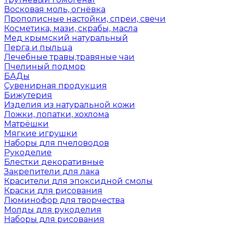
Восковая моль, огнёвка
Прополисные настойки, спреи, свечи
Косметика, мази, скрабы, масла
Мед крымский натуральный
Перга и пыльца
Лечебные травы,травяные чаи
Пчелиный подмор
БАДы
Сувенирная продукция
Бижутерия
Изделия из натуральной кожи
Ложки, лопатки, хохлома
Матрёшки
Мягкие игрушки
Наборы для пчеловодов
Рукоделие
Блестки декоративные
Закрепители для лака
Красители для эпоксидной смолы
Краски для рисования
Люминофор для творчества
Молды для рукоделия
Наборы для рисования