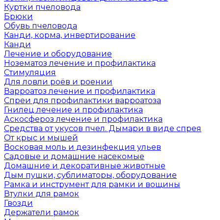
Куртки пчеловода
Брюки
Обувь пчеловода
Канди, корма, инвертирование
Канди
Лечение и оборудование
Нозематоз лечение и профилактика
Стимуляция
Для ловли роёв и роении
Варроатоз лечение и профилактика
Спреи для профилактики варроатоза
Гнилец лечение и профилактика
Аскосфероз лечение и профилактика
Средства от укусов пчел. Дымари в виде спрея
От крыс и мышей
Восковая моль и дезинфекция ульев
Садовые и домашние насекомые
Домашние и декоративные животные
Дым пушки, сублиматоры, оборудование
Рамка и инструмент для рамки и вощины
Втулки для рамок
Гвозди
Держатели рамок