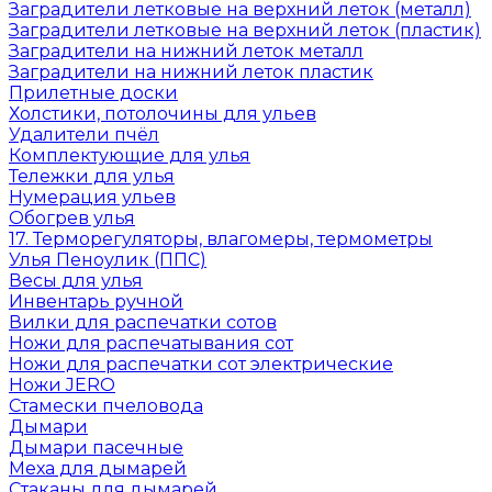
Заградители летковые на верхний леток (металл)
Заградители летковые на верхний леток (пластик)
Заградители на нижний леток металл
Заградители на нижний леток пластик
Прилетные доски
Холстики, потолочины для ульев
Удалители пчёл
Комплектующие для улья
Тележки для улья
Нумерация ульев
Обогрев улья
17. Терморегуляторы, влагомеры, термометры
Улья Пеноулик (ППС)
Весы для улья
Инвентарь ручной
Вилки для распечатки сотов
Ножи для распечатывания сот
Ножи для распечатки сот электрические
Ножи JERO
Стамески пчеловода
Дымари
Дымари пасечные
Меха для дымарей
Стаканы для дымарей