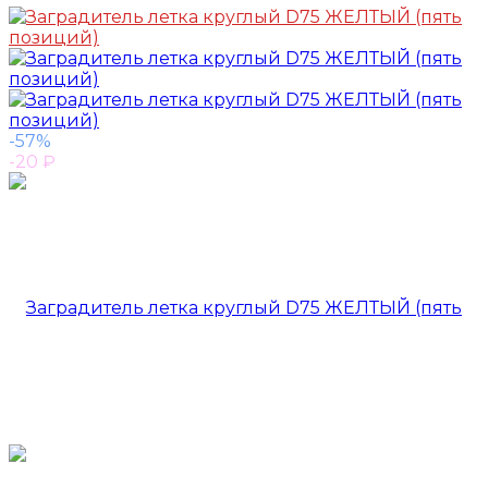
-57%
-20
₽