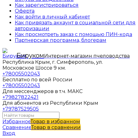
Как зарегистрироваться
Оферта
Как войти в личный кабинет
Как привязать аккаунт в социальной сети для
авторизации
Как просмотреть заказ с помощью ПИН-кода
Партнерская программа, блогерам
Бируком
Интернет-магазин пчеловодства
Республика Крым, г. Симферополь, ул.
Московское Шоссе 9 км.
+78005502043
Бесплатно по всей России
+78005502043
Для мессенджеров в т.ч. МАКС
+79827822421
Для абонентов из Республики Крым
+79787529505
Избранное
Товар в избранном
Сравнение
Товар в сравнении
Вход