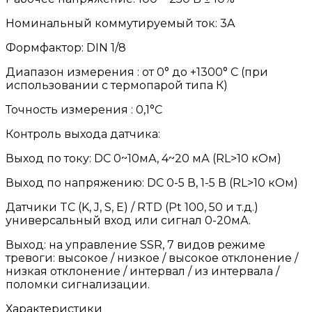
Номинальный коммутируемый ток: 3A
Формфактор: DIN 1/8
Диапазон измерения : от 0° до +1300° С (при
использовании с термопарой типа К)
Точность измерения : 0,1°C
Контроль выхода датчика:
Выход по току: DC 0~10мА, 4~20 мА (RL>10 кОм)
Выход по напряжению: DC 0-5 В, 1-5 В (RL>10 кОм)
Датчики TC (K, J, S, E) / RTD (Pt 100, 50 и т.д.)
универсальный вход или сигнал 0-20мА.
Выход: на управление SSR, 7 видов режиме
тревоги: высокое / низкое / высокое отклонение /
низкая отклонение / интервал / из интервала /
поломки сигнализации.
Характеристики