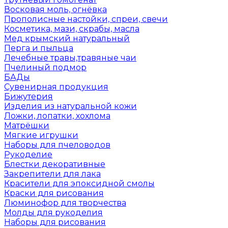
Восковая моль, огнёвка
Прополисные настойки, спреи, свечи
Косметика, мази, скрабы, масла
Мед крымский натуральный
Перга и пыльца
Лечебные травы,травяные чаи
Пчелиный подмор
БАДы
Сувенирная продукция
Бижутерия
Изделия из натуральной кожи
Ложки, лопатки, хохлома
Матрёшки
Мягкие игрушки
Наборы для пчеловодов
Рукоделие
Блестки декоративные
Закрепители для лака
Красители для эпоксидной смолы
Краски для рисования
Люминофор для творчества
Молды для рукоделия
Наборы для рисования