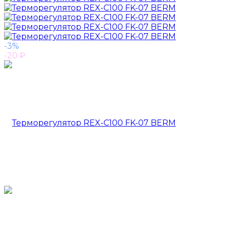
-3%
-20
₽