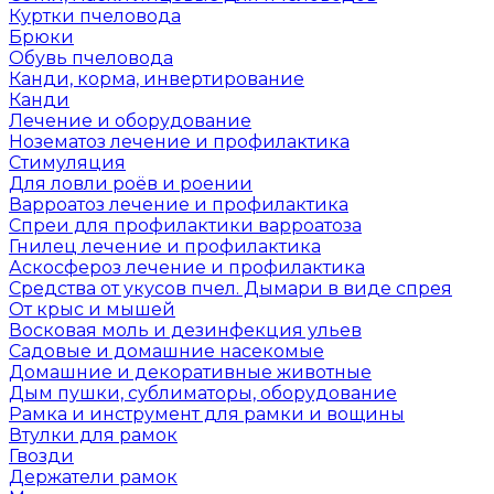
Куртки пчеловода
Брюки
Обувь пчеловода
Канди, корма, инвертирование
Канди
Лечение и оборудование
Нозематоз лечение и профилактика
Стимуляция
Для ловли роёв и роении
Варроатоз лечение и профилактика
Спреи для профилактики варроатоза
Гнилец лечение и профилактика
Аскосфероз лечение и профилактика
Средства от укусов пчел. Дымари в виде спрея
От крыс и мышей
Восковая моль и дезинфекция ульев
Садовые и домашние насекомые
Домашние и декоративные животные
Дым пушки, сублиматоры, оборудование
Рамка и инструмент для рамки и вощины
Втулки для рамок
Гвозди
Держатели рамок