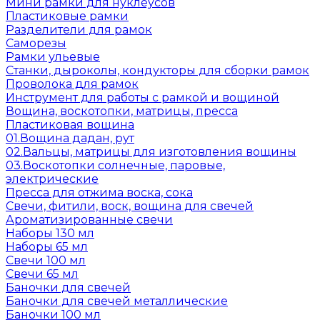
Мини рамки для нуклеусов
Пластиковые рамки
Разделители для рамок
Саморезы
Рамки ульевые
Станки, дыроколы, кондукторы для сборки рамок
Проволока для рамок
Инструмент для работы с рамкой и вощиной
Вощина, воскотопки, матрицы, пресса
Пластиковая вощина
01.Вощина дадан, рут
02.Вальцы, матрицы для изготовления вощины
03.Воскотопки солнечные, паровые,
электрические
Пресса для отжима воска, сока
Свечи, фитили, воск, вощина для свечей
Ароматизированные свечи
Наборы 130 мл
Наборы 65 мл
Свечи 100 мл
Свечи 65 мл
Баночки для свечей
Баночки для свечей металлические
Баночки 100 мл