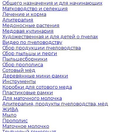
Общего назначения и для начинающих
Матководство и селекция
Лечение и корма
Апитерапия
Медоносные растения
Медовая кулинария
Художественная и для детей о пчелах
Видео по пчеловодству
Сбор продукции пчеловодства
Сбор пыльцы и перги
Пыльцесборники
Сбор прополиса
Сотовый мёд
Деревянные мини-рамки
Инструменты
Коробки для сотового меда
Пластиковые рамки
Для маточного молочка
Апитерапия, продукты пчеловодства, мёд
ЖИВА
Мыло
Прополис
Маточное молочко
Трутневый гомогенат