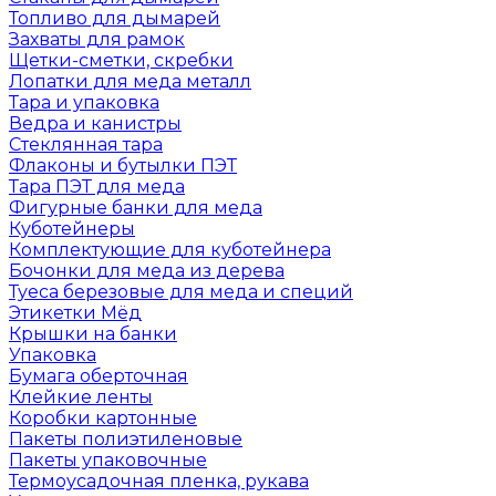
Топливо для дымарей
Захваты для рамок
Щетки-сметки, скребки
Лопатки для меда металл
Тара и упаковка
Ведра и канистры
Стеклянная тара
Флаконы и бутылки ПЭТ
Тара ПЭТ для меда
Фигурные банки для меда
Куботейнеры
Комплектующие для куботейнера
Бочонки для меда из дерева
Туеса березовые для меда и специй
Этикетки Мёд
Крышки на банки
Упаковка
Бумага оберточная
Клейкие ленты
Коробки картонные
Пакеты полиэтиленовые
Пакеты упаковочные
Термоусадочная пленка, рукава