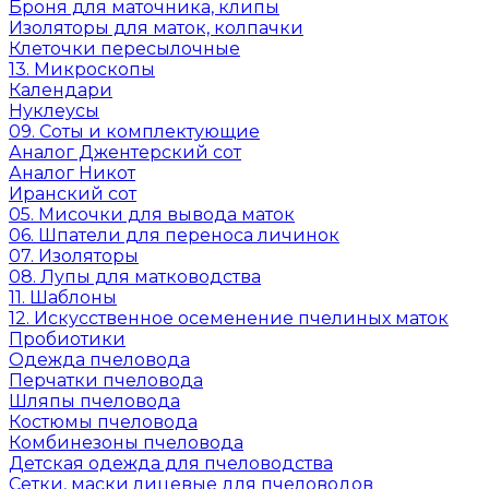
Броня для маточника, клипы
Изоляторы для маток, колпачки
Клеточки пересылочные
13. Микроскопы
Календари
Нуклеусы
09. Соты и комплектующие
Аналог Джентерский сот
Аналог Никот
Иранский сот
05. Мисочки для вывода маток
06. Шпатели для переноса личинок
07. Изоляторы
08. Лупы для матководства
11. Шаблоны
12. Искусственное осеменение пчелиных маток
Пробиотики
Одежда пчеловода
Перчатки пчеловода
Шляпы пчеловода
Костюмы пчеловода
Комбинезоны пчеловода
Детская одежда для пчеловодства
Сетки, маски лицевые для пчеловодов