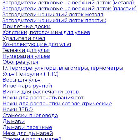
Заградители летковые на верхний леток (металл)
Заградители летковые на верхний леток (пластик)
Заградители на нижний леток металл
Заградители на нижний леток пластик
Прилетные доски
Холстики, потолочины для ульев
Удалители пчёл
Комплектующие для улья
Тележки для улья
Нумерация ульев
Обогрев улья
17. Терморегуляторы, влагомеры, термометры
Улья Пеноулик (ППС)
Весы для улья
Инвентарь ручной
Вилки для распечатки сотов
Ножи для распечатывания сот
Ножи для распечатки сот электрические
Ножи JERO
Стамески пчеловода
Дымари
Дымари пасечные
Меха для дымарей
Стаканы для дымарей