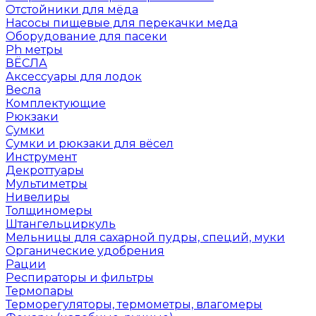
Отстойники для мёда
Насосы пищевые для перекачки меда
Оборудование для пасеки
Ph метры
ВЁСЛА
Аксессуары для лодок
Весла
Комплектующие
Рюкзаки
Сумки
Сумки и рюкзаки для вёсел
Инструмент
Декроттуары
Мультиметры
Нивелиры
Толщиномеры
Штангельциркуль
Мельницы для сахарной пудры, специй, муки
Органические удобрения
Рации
Респираторы и фильтры
Термопары
Терморегуляторы, термометры, влагомеры