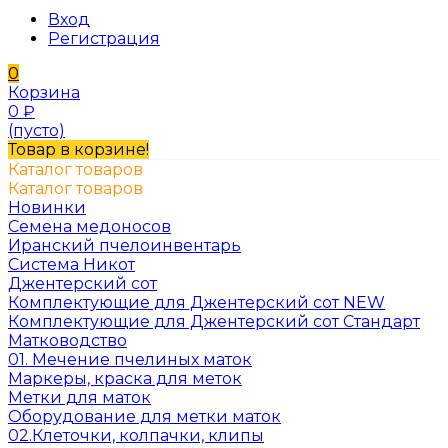
Вход
Регистрация
0
Корзина
0
₽
(пусто)
Товар в корзине!
Каталог товаров
Каталог товаров
Новинки
Семена медоносов
Иранский пчелоинвентарь
Система Никот
Джентерский сот
Комплектующие для Джентерский сот NEW
Комплектующие для Джентерский сот Стандарт
Матководство
01. Мечение пчелиных маток
Маркеры, краска для меток
Метки для маток
Оборудование для метки маток
02.Клеточки, колпачки, клипы