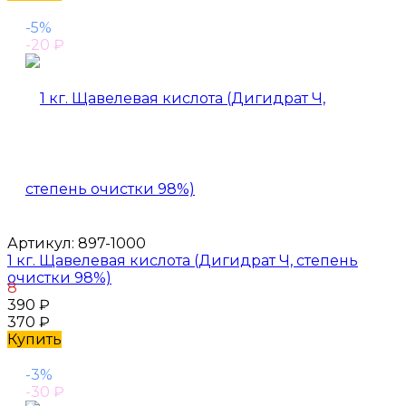
-5%
-20
₽
Артикул:
897-1000
1 кг. Щавелевая кислота (Дигидрат Ч, степень
очистки 98%)
8
390
₽
370
₽
Купить
-3%
-30
₽