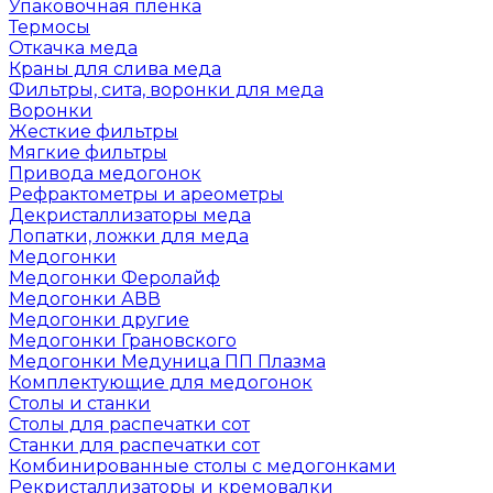
Упаковочная пленка
Термосы
Откачка меда
Краны для слива меда
Фильтры, сита, воронки для меда
Воронки
Жесткие фильтры
Мягкие фильтры
Привода медогонок
Рефрактометры и ареометры
Декристаллизаторы меда
Лопатки, ложки для меда
Медогонки
Медогонки Феролайф
Медогонки АВВ
Медогонки другие
Медогонки Грановского
Медогонки Медуница ПП Плазма
Комплектующие для медогонок
Столы и станки
Столы для распечатки сот
Станки для распечатки сот
Комбинированные столы с медогонками
Рекристаллизаторы и кремовалки