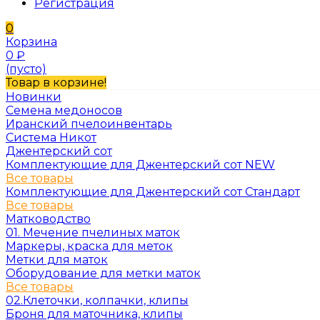
Регистрация
0
Корзина
0
₽
(пусто)
Товар в корзине!
Новинки
Семена медоносов
Иранский пчелоинвентарь
Система Никот
Джентерский сот
Комплектующие для Джентерский сот NEW
Все товары
Комплектующие для Джентерский сот Стандарт
Все товары
Матководство
01. Мечение пчелиных маток
Маркеры, краска для меток
Метки для маток
Оборудование для метки маток
Все товары
02.Клеточки, колпачки, клипы
Броня для маточника, клипы