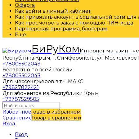
Оферта
Как войти в личный кабинет
Как привязать аккаунт в социальной сети для
Как просмотреть заказ с помощью ПИН-кода
Партнерская программа, блогерам
Еще
БиРуКом
Интернет-магазин пч
Республика Крым, г. Симферополь, ул. Московское 
+78005502043
Бесплатно по всей России
+78005502043
Для мессенджеров в т.ч. МАКС
+79827822421
Для абонентов из Республики Крым
+79787529505
Избранное
Товар в избранном
Сравнение
Товар в сравнении
Вход
Вход