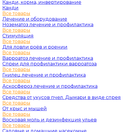
Канди, корма, инвертирование
Канди
Все товары
Лечение и оборудование
Нозематоз лечение и профилактика
Все товары
Стимуляция
Все товары
Для ловли роёв и роении
Все товары
Варроатоз лечение и профилактика
Спреи для профилактики варроатоза
Все товары
Гнилец лечение и профилактика
Все товары
Аскосфероз лечение и профилактика
Все товары
Средства от укусов пчел. Дымари в виде спрея
Все товары
От крыс и мышей
Все товары
Восковая моль и дезинфекция ульев
Все товары
Садовые и домашние насекомые