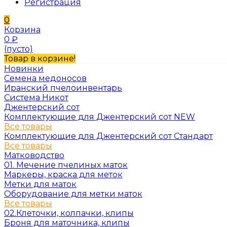
Регистрация
0
Корзина
0
₽
(пусто)
Товар в корзине!
Новинки
Семена медоносов
Иранский пчелоинвентарь
Система Никот
Джентерский сот
Комплектующие для Джентерский сот NEW
Все товары
Комплектующие для Джентерский сот Стандарт
Все товары
Матководство
01. Мечение пчелиных маток
Маркеры, краска для меток
Метки для маток
Оборудование для метки маток
Все товары
02.Клеточки, колпачки, клипы
Броня для маточника, клипы