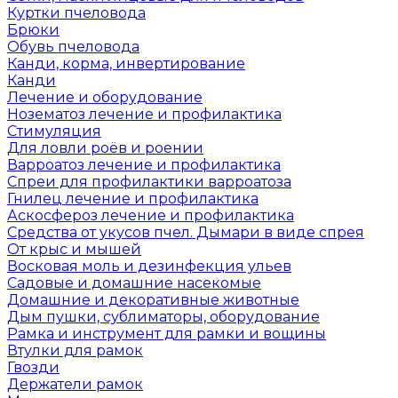
Куртки пчеловода
Брюки
Обувь пчеловода
Канди, корма, инвертирование
Канди
Лечение и оборудование
Нозематоз лечение и профилактика
Стимуляция
Для ловли роёв и роении
Варроатоз лечение и профилактика
Спреи для профилактики варроатоза
Гнилец лечение и профилактика
Аскосфероз лечение и профилактика
Средства от укусов пчел. Дымари в виде спрея
От крыс и мышей
Восковая моль и дезинфекция ульев
Садовые и домашние насекомые
Домашние и декоративные животные
Дым пушки, сублиматоры, оборудование
Рамка и инструмент для рамки и вощины
Втулки для рамок
Гвозди
Держатели рамок