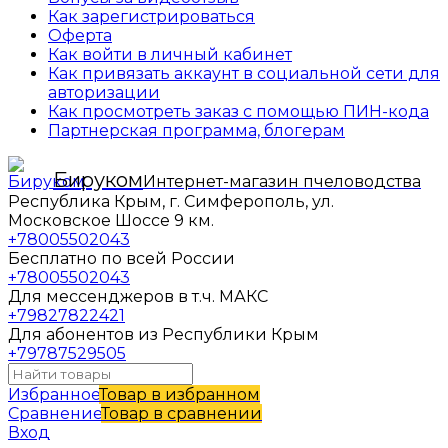
Как зарегистрироваться
Оферта
Как войти в личный кабинет
Как привязать аккаунт в социальной сети для
авторизации
Как просмотреть заказ с помощью ПИН-кода
Партнерская программа, блогерам
Бируком
Интернет-магазин пчеловодства
Республика Крым, г. Симферополь, ул.
Московское Шоссе 9 км.
+78005502043
Бесплатно по всей России
+78005502043
Для мессенджеров в т.ч. МАКС
+79827822421
Для абонентов из Республики Крым
+79787529505
Избранное
Товар в избранном
Сравнение
Товар в сравнении
Вход