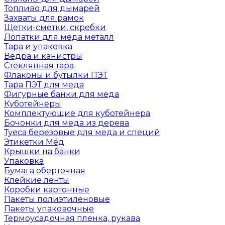
Топливо для дымарей
Захваты для рамок
Щетки-сметки, скребки
Лопатки для меда металл
Тара и упаковка
Ведра и канистры
Стеклянная тара
Флаконы и бутылки ПЭТ
Тара ПЭТ для меда
Фигурные банки для меда
Куботейнеры
Комплектующие для куботейнера
Бочонки для меда из дерева
Туеса березовые для меда и специй
Этикетки Мёд
Крышки на банки
Упаковка
Бумага оберточная
Клейкие ленты
Коробки картонные
Пакеты полиэтиленовые
Пакеты упаковочные
Термоусадочная пленка, рукава