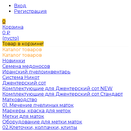
Вход
Регистрация
0
Корзина
0
₽
(пусто)
Товар в корзине!
Каталог товаров
Каталог товаров
Новинки
Семена медоносов
Иранский пчелоинвентарь
Система Никот
Джентерский сот
Комплектующие для Джентерский сот NEW
Комплектующие для Джентерский сот Стандарт
Матководство
01. Мечение пчелиных маток
Маркеры, краска для меток
Метки для маток
Оборудование для метки маток
02.Клеточки, колпачки, клипы