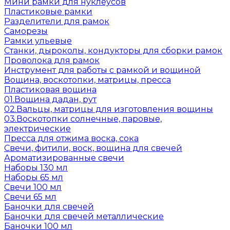
Мини рамки для нуклеусов
Пластиковые рамки
Разделители для рамок
Саморезы
Рамки ульевые
Станки, дыроколы, кондукторы для сборки рамок
Проволока для рамок
Инструмент для работы с рамкой и вощиной
Вощина, воскотопки, матрицы, пресса
Пластиковая вощина
01.Вощина дадан, рут
02.Вальцы, матрицы для изготовления вощины
03.Воскотопки солнечные, паровые,
электрические
Пресса для отжима воска, сока
Свечи, фитили, воск, вощина для свечей
Ароматизированные свечи
Наборы 130 мл
Наборы 65 мл
Свечи 100 мл
Свечи 65 мл
Баночки для свечей
Баночки для свечей металлические
Баночки 100 мл