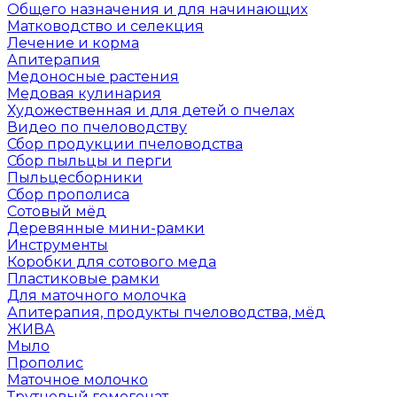
Общего назначения и для начинающих
Матководство и селекция
Лечение и корма
Апитерапия
Медоносные растения
Медовая кулинария
Художественная и для детей о пчелах
Видео по пчеловодству
Сбор продукции пчеловодства
Сбор пыльцы и перги
Пыльцесборники
Сбор прополиса
Сотовый мёд
Деревянные мини-рамки
Инструменты
Коробки для сотового меда
Пластиковые рамки
Для маточного молочка
Апитерапия, продукты пчеловодства, мёд
ЖИВА
Мыло
Прополис
Маточное молочко
Трутневый гомогенат