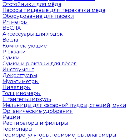
Отстойники для мёда
Насосы пищевые для перекачки меда
Оборудование для пасеки
Ph метры
ВЁСЛА
Аксессуары для лодок
Весла
Комплектующие
Рюкзаки
Сумки
Сумки и рюкзаки для вёсел
Инструмент
Декроттуары
Мультиметры
Нивелиры
Толщиномеры
Штангельциркуль
Мельницы для сахарной пудры, специй, муки
Органические удобрения
Рации
Респираторы и фильтры
Термопары
Терморегуляторы, термометры, влагомеры