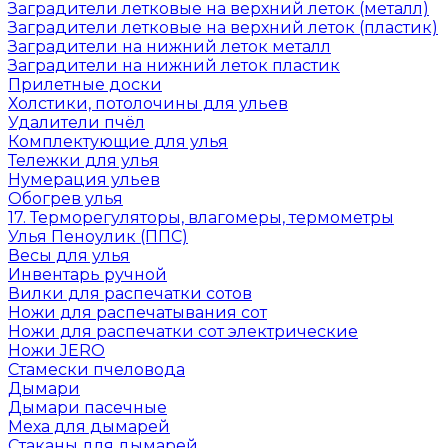
Заградители летковые на верхний леток (металл)
Заградители летковые на верхний леток (пластик)
Заградители на нижний леток металл
Заградители на нижний леток пластик
Прилетные доски
Холстики, потолочины для ульев
Удалители пчёл
Комплектующие для улья
Тележки для улья
Нумерация ульев
Обогрев улья
17. Терморегуляторы, влагомеры, термометры
Улья Пеноулик (ППС)
Весы для улья
Инвентарь ручной
Вилки для распечатки сотов
Ножи для распечатывания сот
Ножи для распечатки сот электрические
Ножи JERO
Стамески пчеловода
Дымари
Дымари пасечные
Меха для дымарей
Стаканы для дымарей