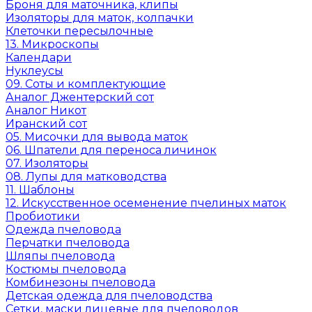
Броня для маточника, клипы
Изоляторы для маток, колпачки
Клеточки пересылочные
13. Микроскопы
Календари
Нуклеусы
09. Соты и комплектующие
Аналог Джентерский сот
Аналог Никот
Иранский сот
05. Мисочки для вывода маток
06. Шпатели для переноса личинок
07. Изоляторы
08. Лупы для матководства
11. Шаблоны
12. Искусственное осеменение пчелиных маток
Пробиотики
Одежда пчеловода
Перчатки пчеловода
Шляпы пчеловода
Костюмы пчеловода
Комбинезоны пчеловода
Детская одежда для пчеловодства
Сетки, маски лицевые для пчеловодов