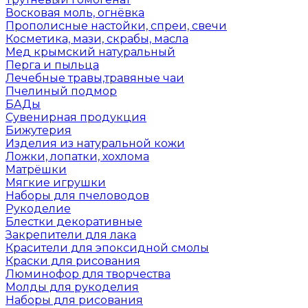
Восковая моль, огнёвка
Прополисные настойки, спреи, свечи
Косметика, мази, скрабы, масла
Мед крымский натуральный
Перга и пыльца
Лечебные травы,травяные чаи
Пчелиный подмор
БАДы
Сувенирная продукция
Бижутерия
Изделия из натуральной кожи
Ложки, лопатки, хохлома
Матрёшки
Мягкие игрушки
Наборы для пчеловодов
Рукоделие
Блестки декоративные
Закрепители для лака
Красители для эпоксидной смолы
Краски для рисования
Люминофор для творчества
Молды для рукоделия
Наборы для рисования