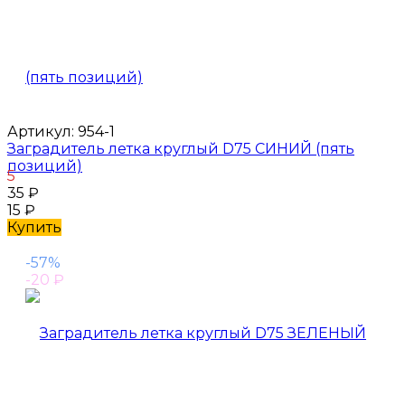
Артикул:
954-1
Заградитель летка круглый D75 СИНИЙ (пять
позиций)
5
35
₽
15
₽
Купить
-57%
-20
₽