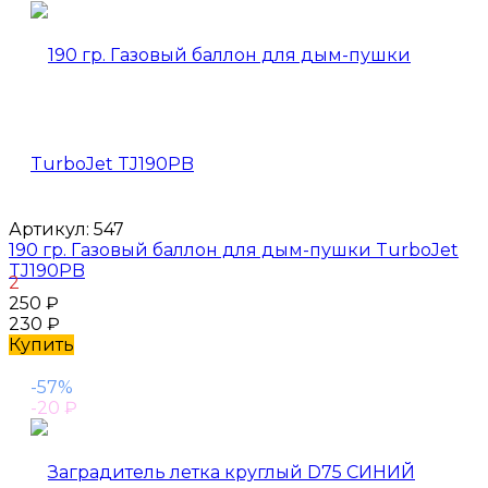
Артикул:
547
190 гр. Газовый баллон для дым-пушки TurboJet
TJ190PB
2
250
₽
230
₽
Купить
-57%
-20
₽