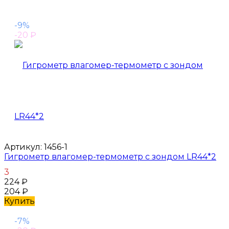
-9%
-20
₽
Артикул:
1456-1
Гигрометр влагомер-термометр с зондом LR44*2
3
224
₽
204
₽
Купить
-7%