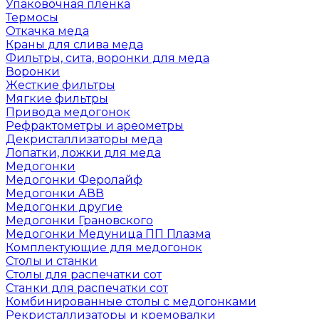
Упаковочная пленка
Термосы
Откачка меда
Краны для слива меда
Фильтры, сита, воронки для меда
Воронки
Жесткие фильтры
Мягкие фильтры
Привода медогонок
Рефрактометры и ареометры
Декристаллизаторы меда
Лопатки, ложки для меда
Медогонки
Медогонки Феролайф
Медогонки АВВ
Медогонки другие
Медогонки Грановского
Медогонки Медуница ПП Плазма
Комплектующие для медогонок
Столы и станки
Столы для распечатки сот
Станки для распечатки сот
Комбинированные столы с медогонками
Рекристаллизаторы и кремовалки