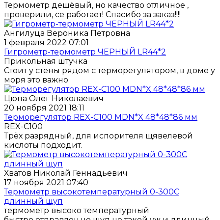
Термометр дешёвый, но качество отличное ,
проверили, се работает! Спасибо за заказ!!!!
Ангилуца Вероника Петровна
1 февраля 2022 07:01
Гигрометр-термометр ЧЕРНЫЙ LR44*2
Прикольная штучка
Стоит у стены рядом с терморегулятором, в доме у
моря это важно
Цюпа Олег Николаевич
20 ноября 2021 18:11
Терморегулятор REX-C100 MDN*X 48*48*86 мм
REX-C100
Трёх разрядный, для испорителя щявелевой
кислоты подходит.
Хватов Николай Геннадьевич
17 ноября 2021 07:40
Термометр высокотемпературный 0-300С
длинный щуп
термометр высоко температурный
быстро отправлен,но щуп не такой уж и длинный