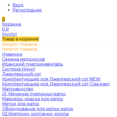
Вход
Регистрация
0
Корзина
0
₽
(пусто)
Товар в корзине!
Каталог товаров
Каталог товаров
Новинки
Семена медоносов
Иранский пчелоинвентарь
Система Никот
Джентерский сот
Комплектующие для Джентерский сот NEW
Комплектующие для Джентерский сот Стандарт
Матководство
01. Мечение пчелиных маток
Маркеры, краска для меток
Метки для маток
Оборудование для метки маток
02.Клеточки, колпачки, клипы