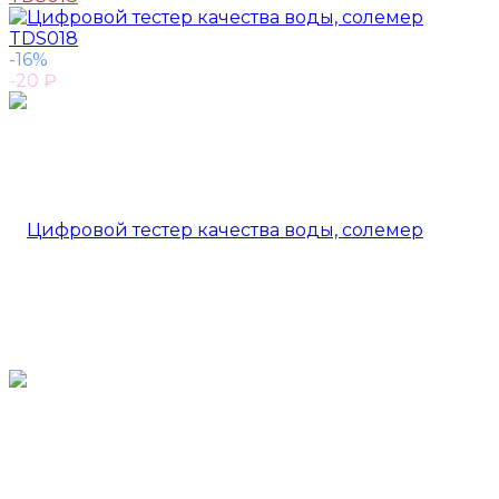
-16%
-20
₽