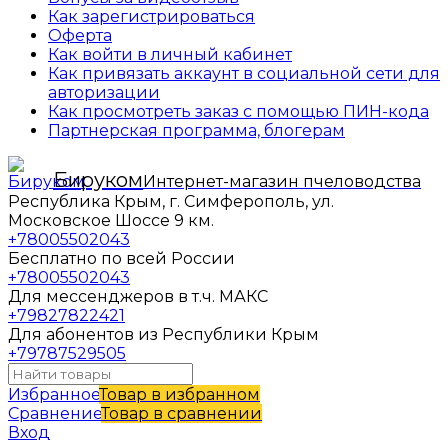
Как зарегистрироваться
Оферта
Как войти в личный кабинет
Как привязать аккаунт в социальной сети для
авторизации
Как просмотреть заказ с помощью ПИН-кода
Партнерская программа, блогерам
Бируком
Интернет-магазин пчеловодства
Республика Крым, г. Симферополь, ул.
Московское Шоссе 9 км.
+78005502043
Бесплатно по всей России
+78005502043
Для мессенджеров в т.ч. МАКС
+79827822421
Для абонентов из Республики Крым
+79787529505
Избранное
Товар в избранном
Сравнение
Товар в сравнении
Вход