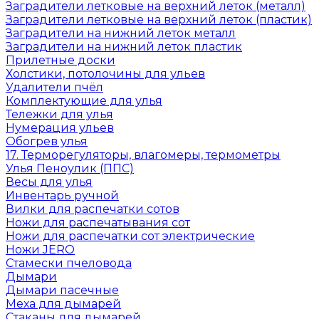
Заградители летковые на верхний леток (металл)
Заградители летковые на верхний леток (пластик)
Заградители на нижний леток металл
Заградители на нижний леток пластик
Прилетные доски
Холстики, потолочины для ульев
Удалители пчёл
Комплектующие для улья
Тележки для улья
Нумерация ульев
Обогрев улья
17. Терморегуляторы, влагомеры, термометры
Улья Пеноулик (ППС)
Весы для улья
Инвентарь ручной
Вилки для распечатки сотов
Ножи для распечатывания сот
Ножи для распечатки сот электрические
Ножи JERO
Стамески пчеловода
Дымари
Дымари пасечные
Меха для дымарей
Стаканы для дымарей