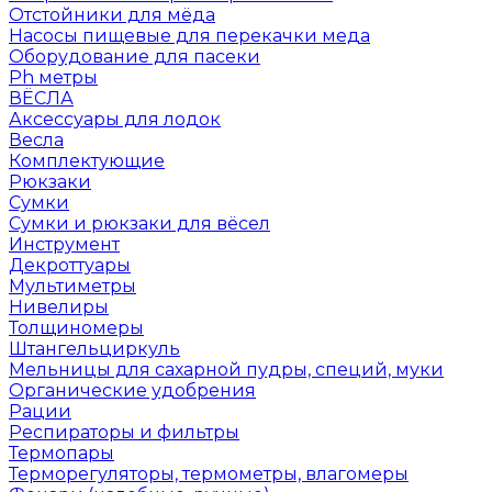
Отстойники для мёда
Насосы пищевые для перекачки меда
Оборудование для пасеки
Ph метры
ВЁСЛА
Аксессуары для лодок
Весла
Комплектующие
Рюкзаки
Сумки
Сумки и рюкзаки для вёсел
Инструмент
Декроттуары
Мультиметры
Нивелиры
Толщиномеры
Штангельциркуль
Мельницы для сахарной пудры, специй, муки
Органические удобрения
Рации
Респираторы и фильтры
Термопары
Терморегуляторы, термометры, влагомеры