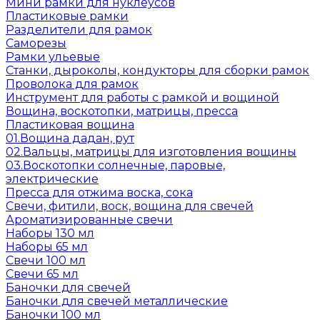
Мини рамки для нуклеусов
Пластиковые рамки
Разделители для рамок
Саморезы
Рамки ульевые
Станки, дыроколы, кондукторы для сборки рамок
Проволока для рамок
Инструмент для работы с рамкой и вощиной
Вощина, воскотопки, матрицы, пресса
Пластиковая вощина
01.Вощина дадан, рут
02.Вальцы, матрицы для изготовления вощины
03.Воскотопки солнечные, паровые,
электрические
Пресса для отжима воска, сока
Свечи, фитили, воск, вощина для свечей
Ароматизированные свечи
Наборы 130 мл
Наборы 65 мл
Свечи 100 мл
Свечи 65 мл
Баночки для свечей
Баночки для свечей металлические
Баночки 100 мл