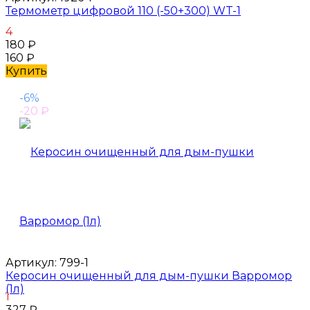
Термометр цифровой 110 (-50+300) WT-1
4
180
₽
160
₽
Купить
-6%
-20
₽
Артикул:
799-1
Керосин очищенный для дым-пушки Варромор
(1л)
1
327
₽