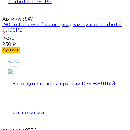
Артикул:
547
190 гр. Газовый баллон для дым-пушки TurboJet
TJ190PB
2
250
₽
230
₽
Купить
-57%
-20
₽