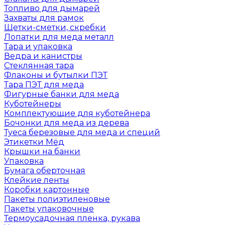
Топливо для дымарей
Захваты для рамок
Щетки-сметки, скребки
Лопатки для меда металл
Тара и упаковка
Ведра и канистры
Стеклянная тара
Флаконы и бутылки ПЭТ
Тара ПЭТ для меда
Фигурные банки для меда
Куботейнеры
Комплектующие для куботейнера
Бочонки для меда из дерева
Туеса березовые для меда и специй
Этикетки Мёд
Крышки на банки
Упаковка
Бумага оберточная
Клейкие ленты
Коробки картонные
Пакеты полиэтиленовые
Пакеты упаковочные
Термоусадочная пленка, рукава