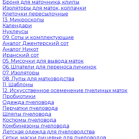
Броня для маточника, клипы
Изоляторы для маток, колпачки
Клеточки пересылочные
13. Микроскопы
Календари
Нуклеусы
09. Соты и комплектующие
Аналог Джентерский сот
Аналог Никот
Иранский сот
05. Мисочки для вывода маток
06. Шпатели для переноса личинок
07. Изоляторы
08. Лупы для матководства
11. Шаблоны
12. Искусственное осеменение пчелиных маток
Пробиотики
Одежда пчеловода
Перчатки пчеловода
Шляпы пчеловода
Костюмы пчеловода
Комбинезоны пчеловода
Детская одежда для пчеловодства
Сетки, маски лицевые для пчеловодов