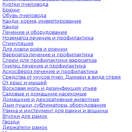
Куртки пчеловода
Брюки
Обувь пчеловода
Канди, корма, инвертирование
Канди
Лечение и оборудование
Нозематоз лечение и профилактика
Стимуляция
Для ловли роёв и роении
Варроатоз лечение и профилактика
Спреи для профилактики варроатоза
Гнилец лечение и профилактика
Аскосфероз лечение и профилактика
Средства от укусов пчел. Дымари в виде спрея
От крыс и мышей
Восковая моль и дезинфекция ульев
Садовые и домашние насекомые
Домашние и декоративные животные
Дым пушки, сублиматоры, оборудование
Рамка и инструмент для рамки и вощины
Втулки для рамок
Гвозди
Держатели рамок