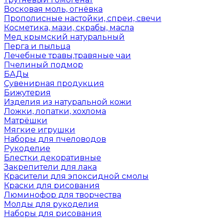
Восковая моль, огнёвка
Прополисные настойки, спреи, свечи
Косметика, мази, скрабы, масла
Мед крымский натуральный
Перга и пыльца
Лечебные травы,травяные чаи
Пчелиный подмор
БАДы
Сувенирная продукция
Бижутерия
Изделия из натуральной кожи
Ложки, лопатки, хохлома
Матрёшки
Мягкие игрушки
Наборы для пчеловодов
Рукоделие
Блестки декоративные
Закрепители для лака
Красители для эпоксидной смолы
Краски для рисования
Люминофор для творчества
Молды для рукоделия
Наборы для рисования