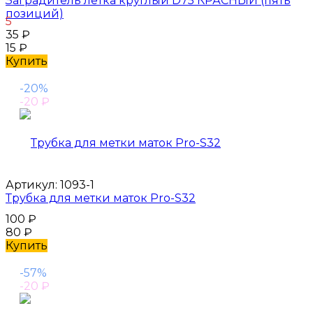
Заградитель летка круглый D75 КРАСНЫЙ (пять
позиций)
5
35
₽
15
₽
Купить
-20%
-20
₽
Артикул:
1093-1
Трубка для метки маток Pro-S32
100
₽
80
₽
Купить
-57%
-20
₽