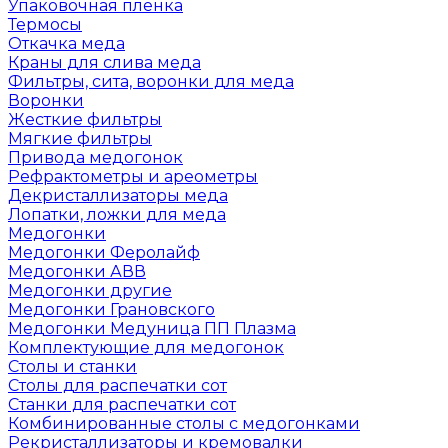
Упаковочная пленка
Термосы
Откачка меда
Краны для слива меда
Фильтры, сита, воронки для меда
Воронки
Жесткие фильтры
Мягкие фильтры
Привода медогонок
Рефрактометры и ареометры
Декристаллизаторы меда
Лопатки, ложки для меда
Медогонки
Медогонки Феролайф
Медогонки АВВ
Медогонки другие
Медогонки Грановского
Медогонки Медуница ПП Плазма
Комплектующие для медогонок
Столы и станки
Столы для распечатки сот
Станки для распечатки сот
Комбинированные столы с медогонками
Рекристаллизаторы и кремовалки