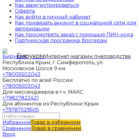
Как зарегистрироваться
Оферта
Как войти в личный кабинет
Как привязать аккаунт в социальной сети для
авторизации
Как просмотреть заказ с помощью ПИН-кода
Партнерская программа, блогерам
Бируком
Интернет-магазин пчеловодства
Республика Крым, г. Симферополь, ул.
Московское Шоссе 9 км.
+78005502043
Бесплатно по всей России
+78005502043
Для мессенджеров в т.ч. МАКС
+79827822421
Для абонентов из Республики Крым
+79787529505
Избранное
Товар в избранном
Сравнение
Товар в сравнении
Вход