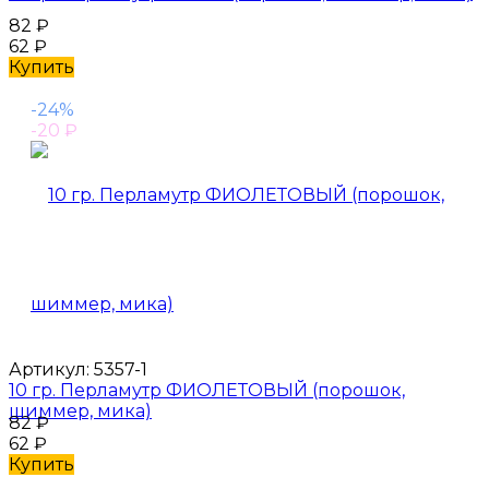
82
₽
62
₽
Купить
-24%
-20
₽
Артикул:
5357-1
10 гр. Перламутр ФИОЛЕТОВЫЙ (порошок,
шиммер, мика)
82
₽
62
₽
Купить