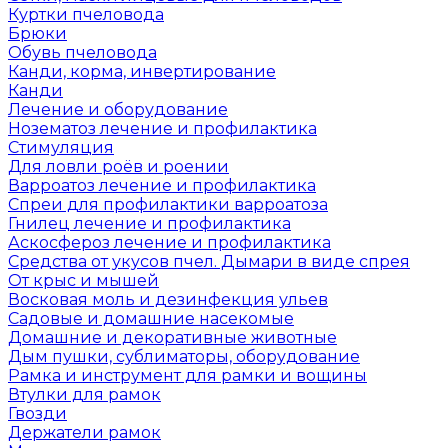
Куртки пчеловода
Брюки
Обувь пчеловода
Канди, корма, инвертирование
Канди
Лечение и оборудование
Нозематоз лечение и профилактика
Стимуляция
Для ловли роёв и роении
Варроатоз лечение и профилактика
Спреи для профилактики варроатоза
Гнилец лечение и профилактика
Аскосфероз лечение и профилактика
Средства от укусов пчел. Дымари в виде спрея
От крыс и мышей
Восковая моль и дезинфекция ульев
Садовые и домашние насекомые
Домашние и декоративные животные
Дым пушки, сублиматоры, оборудование
Рамка и инструмент для рамки и вощины
Втулки для рамок
Гвозди
Держатели рамок