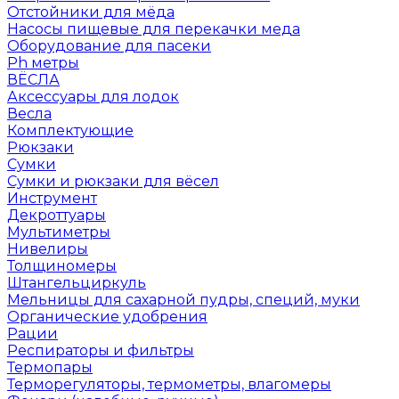
Отстойники для мёда
Насосы пищевые для перекачки меда
Оборудование для пасеки
Ph метры
ВЁСЛА
Аксессуары для лодок
Весла
Комплектующие
Рюкзаки
Сумки
Сумки и рюкзаки для вёсел
Инструмент
Декроттуары
Мультиметры
Нивелиры
Толщиномеры
Штангельциркуль
Мельницы для сахарной пудры, специй, муки
Органические удобрения
Рации
Респираторы и фильтры
Термопары
Терморегуляторы, термометры, влагомеры