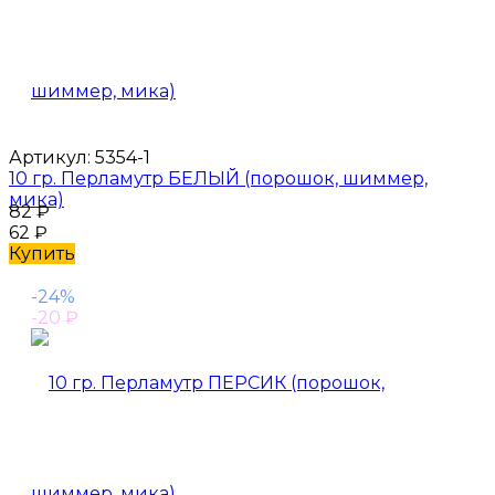
Артикул:
5354-1
10 гр. Перламутр БЕЛЫЙ (порошок, шиммер,
мика)
82
₽
62
₽
Купить
-24%
-20
₽