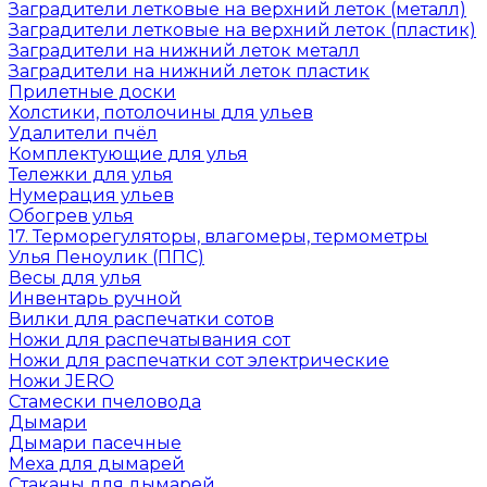
Заградители летковые на верхний леток (металл)
Заградители летковые на верхний леток (пластик)
Заградители на нижний леток металл
Заградители на нижний леток пластик
Прилетные доски
Холстики, потолочины для ульев
Удалители пчёл
Комплектующие для улья
Тележки для улья
Нумерация ульев
Обогрев улья
17. Терморегуляторы, влагомеры, термометры
Улья Пеноулик (ППС)
Весы для улья
Инвентарь ручной
Вилки для распечатки сотов
Ножи для распечатывания сот
Ножи для распечатки сот электрические
Ножи JERO
Стамески пчеловода
Дымари
Дымари пасечные
Меха для дымарей
Стаканы для дымарей