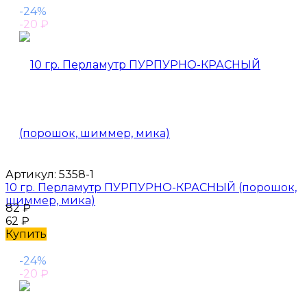
-24%
-20
₽
Артикул:
5358-1
10 гр. Перламутр ПУРПУРНО-КРАСНЫЙ (порошок,
шиммер, мика)
82
₽
62
₽
Купить
-24%
-20
₽