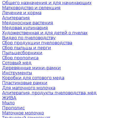
Общего назначения и для начинающих
Матководство и селекция
Лечение и корма
Апитерапия
Медоносные растения
Медовая кулинария
Художественная и для детей о пчелах
Видео по пчеловодству
Сбор продукции пчеловодства
Сбор пыльцы и перги
Пыльцесборники
Сбор прополиса
Сотовый мёд
Деревянные мини-рамки
Инструменты
Коробки для сотового меда
Пластиковые рамки
Для маточного молочка
Апитерапия, продукты пчеловодства, мёд
ЖИВА
Мыло
Прополис
Маточное молочко
Трутневый гомогенат