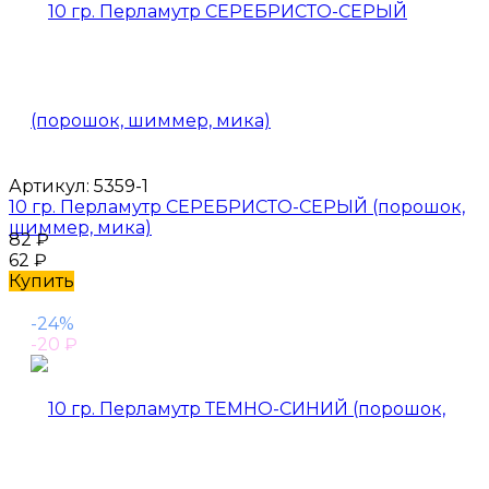
Артикул:
5359-1
10 гр. Перламутр СЕРЕБРИСТО-СЕРЫЙ (порошок,
шиммер, мика)
82
₽
62
₽
Купить
-24%
-20
₽