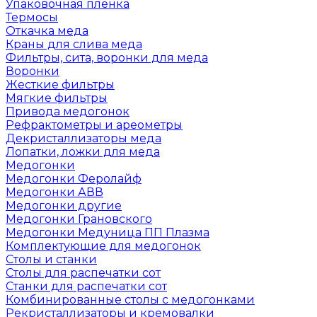
Упаковочная пленка
Термосы
Откачка меда
Краны для слива меда
Фильтры, сита, воронки для меда
Воронки
Жесткие фильтры
Мягкие фильтры
Привода медогонок
Рефрактометры и ареометры
Декристаллизаторы меда
Лопатки, ложки для меда
Медогонки
Медогонки Феролайф
Медогонки АВВ
Медогонки другие
Медогонки Грановского
Медогонки Медуница ПП Плазма
Комплектующие для медогонок
Столы и станки
Столы для распечатки сот
Станки для распечатки сот
Комбинированные столы с медогонками
Рекристаллизаторы и кремовалки