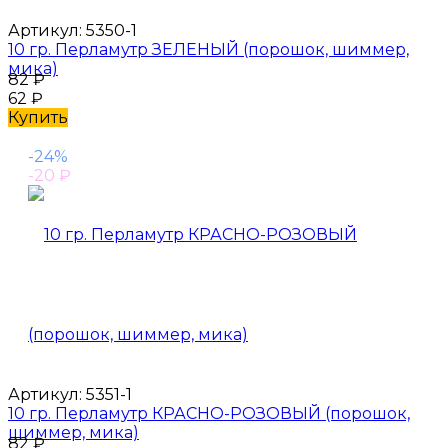
Артикул:
5350-1
10 гр. Перламутр ЗЕЛЕНЫЙ (порошок, шиммер,
мика)
82
₽
62
₽
Купить
-24%
-20
₽
Артикул:
5351-1
10 гр. Перламутр КРАСНО-РОЗОВЫЙ (порошок,
шиммер, мика)
82
₽