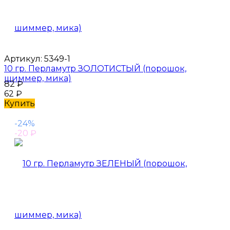
Артикул:
5349-1
10 гр. Перламутр ЗОЛОТИСТЫЙ (порошок,
шиммер, мика)
82
₽
62
₽
Купить
-24%
-20
₽