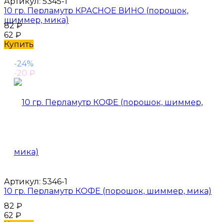
Артикул:
5345-1
10 гр. Перламутр КРАСНОЕ ВИНО (порошок,
шиммер, мика)
82
₽
62
₽
Купить
-24%
-20
₽
Артикул:
5346-1
10 гр. Перламутр КОФЕ (порошок, шиммер, мика)
82
₽
62
₽