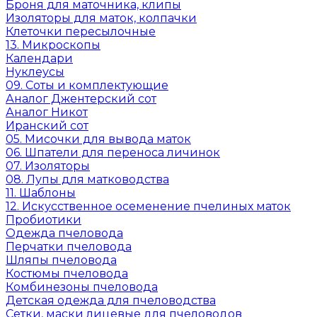
Броня для маточника, клипы
Изоляторы для маток, колпачки
Клеточки пересылочные
13. Микроскопы
Календари
Нуклеусы
09. Соты и комплектующие
Аналог Джентерский сот
Аналог Никот
Иранский сот
05. Мисочки для вывода маток
06. Шпатели для переноса личинок
07. Изоляторы
08. Лупы для матководства
11. Шаблоны
12. Искусственное осеменение пчелиных маток
Пробиотики
Одежда пчеловода
Перчатки пчеловода
Шляпы пчеловода
Костюмы пчеловода
Комбинезоны пчеловода
Детская одежда для пчеловодства
Сетки, маски лицевые для пчеловодов