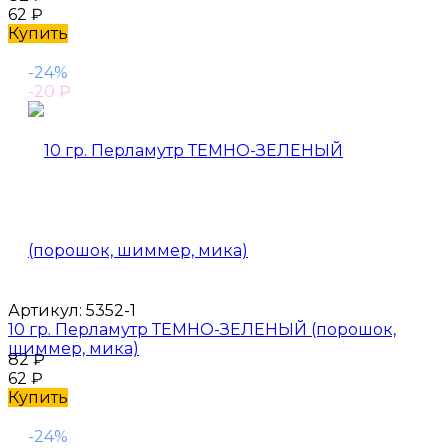
62
₽
Купить
-24%
-20
₽
Артикул:
5352-1
10 гр. Перламутр ТЕМНО-ЗЕЛЕНЫЙ (порошок,
шиммер, мика)
82
₽
62
₽
Купить
-24%