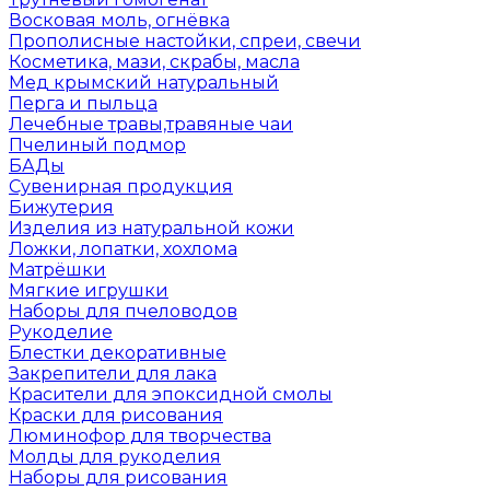
Восковая моль, огнёвка
Прополисные настойки, спреи, свечи
Косметика, мази, скрабы, масла
Мед крымский натуральный
Перга и пыльца
Лечебные травы,травяные чаи
Пчелиный подмор
БАДы
Сувенирная продукция
Бижутерия
Изделия из натуральной кожи
Ложки, лопатки, хохлома
Матрёшки
Мягкие игрушки
Наборы для пчеловодов
Рукоделие
Блестки декоративные
Закрепители для лака
Красители для эпоксидной смолы
Краски для рисования
Люминофор для творчества
Молды для рукоделия
Наборы для рисования