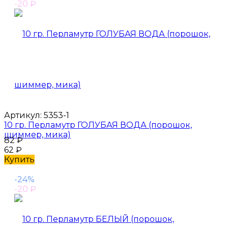
-20
₽
Артикул:
5353-1
10 гр. Перламутр ГОЛУБАЯ ВОДА (порошок,
шиммер, мика)
82
₽
62
₽
Купить
-24%
-20
₽