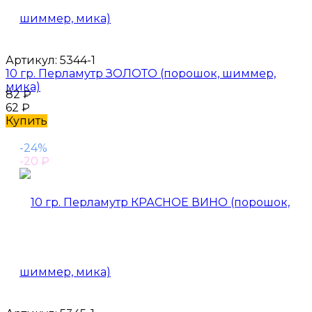
Артикул:
5344-1
10 гр. Перламутр ЗОЛОТО (порошок, шиммер,
мика)
82
₽
62
₽
Купить
-24%
-20
₽