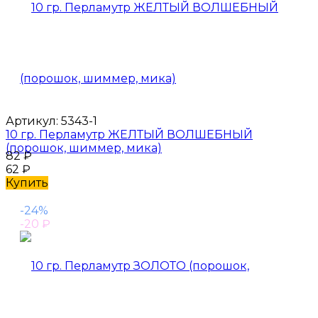
Артикул:
5343-1
10 гр. Перламутр ЖЕЛТЫЙ ВОЛШЕБНЫЙ
(порошок, шиммер, мика)
82
₽
62
₽
Купить
-24%
-20
₽