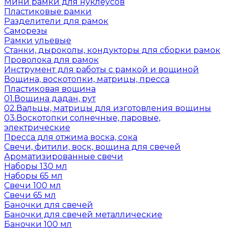
Мини рамки для нуклеусов
Пластиковые рамки
Разделители для рамок
Саморезы
Рамки ульевые
Станки, дыроколы, кондукторы для сборки рамок
Проволока для рамок
Инструмент для работы с рамкой и вощиной
Вощина, воскотопки, матрицы, пресса
Пластиковая вощина
01.Вощина дадан, рут
02.Вальцы, матрицы для изготовления вощины
03.Воскотопки солнечные, паровые,
электрические
Пресса для отжима воска, сока
Свечи, фитили, воск, вощина для свечей
Ароматизированные свечи
Наборы 130 мл
Наборы 65 мл
Свечи 100 мл
Свечи 65 мл
Баночки для свечей
Баночки для свечей металлические
Баночки 100 мл