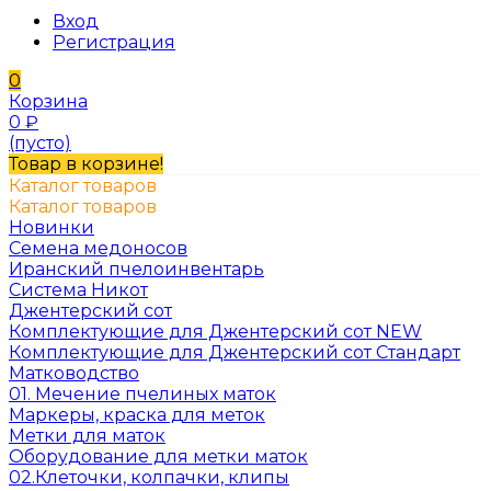
Вход
Регистрация
0
Корзина
0
₽
(пусто)
Товар в корзине!
Каталог товаров
Каталог товаров
Новинки
Семена медоносов
Иранский пчелоинвентарь
Система Никот
Джентерский сот
Комплектующие для Джентерский сот NEW
Комплектующие для Джентерский сот Стандарт
Матководство
01. Мечение пчелиных маток
Маркеры, краска для меток
Метки для маток
Оборудование для метки маток
02.Клеточки, колпачки, клипы