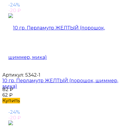
-24%
-20
₽
Артикул:
5342-1
10 гр. Перламутр ЖЕЛТЫЙ (порошок, шиммер,
мика)
82
₽
62
₽
Купить
-24%
-20
₽