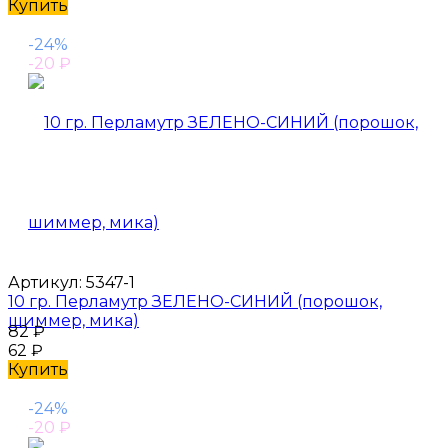
Купить
-24%
-20
₽
Артикул:
5347-1
10 гр. Перламутр ЗЕЛЕНО-СИНИЙ (порошок,
шиммер, мика)
82
₽
62
₽
Купить
-24%
-20
₽