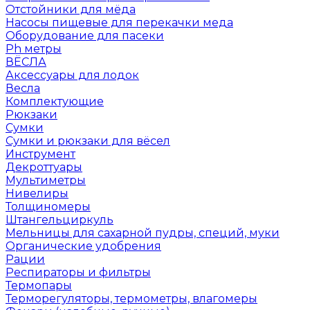
Отстойники для мёда
Насосы пищевые для перекачки меда
Оборудование для пасеки
Ph метры
ВЁСЛА
Аксессуары для лодок
Весла
Комплектующие
Рюкзаки
Сумки
Сумки и рюкзаки для вёсел
Инструмент
Декроттуары
Мультиметры
Нивелиры
Толщиномеры
Штангельциркуль
Мельницы для сахарной пудры, специй, муки
Органические удобрения
Рации
Респираторы и фильтры
Термопары
Терморегуляторы, термометры, влагомеры