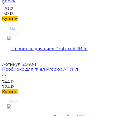
Корея
3
170
₽
150
₽
Купить
-3%
-20
₽
Артикул:
2040-1
Пробиокс для пчел Probiox АПИ 1л
16
744
₽
724
₽
Купить
-50
₽