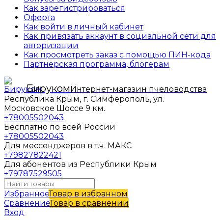
Как зарегистрироваться
Оферта
Как войти в личный кабинет
Как привязать аккаунт в социальной сети для
авторизации
Как просмотреть заказ с помощью ПИН-кода
Партнерская программа, блогерам
Бируком
Интернет-магазин пчеловодства
Республика Крым, г. Симферополь, ул.
Московское Шоссе 9 км.
+78005502043
Бесплатно по всей России
+78005502043
Для мессенджеров в т.ч. МАКС
+79827822421
Для абонентов из Республики Крым
+79787529505
Избранное
Товар в избранном
Сравнение
Товар в сравнении
Вход