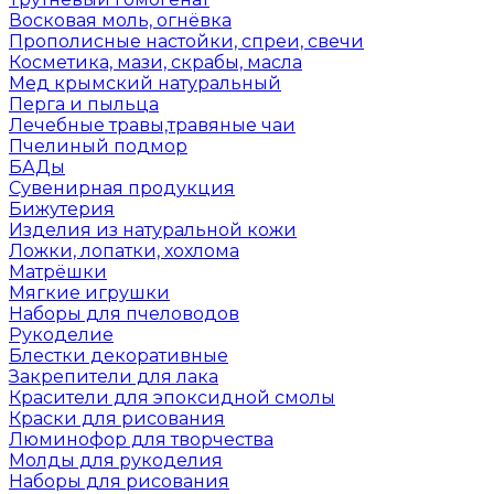
Восковая моль, огнёвка
Прополисные настойки, спреи, свечи
Косметика, мази, скрабы, масла
Мед крымский натуральный
Перга и пыльца
Лечебные травы,травяные чаи
Пчелиный подмор
БАДы
Сувенирная продукция
Бижутерия
Изделия из натуральной кожи
Ложки, лопатки, хохлома
Матрёшки
Мягкие игрушки
Наборы для пчеловодов
Рукоделие
Блестки декоративные
Закрепители для лака
Красители для эпоксидной смолы
Краски для рисования
Люминофор для творчества
Молды для рукоделия
Наборы для рисования