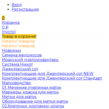
Вход
Регистрация
0
Корзина
0
₽
(пусто)
Товар в корзине!
Каталог товаров
Каталог товаров
Новинки
Семена медоносов
Иранский пчелоинвентарь
Система Никот
Джентерский сот
Комплектующие для Джентерский сот NEW
Комплектующие для Джентерский сот Стандарт
Матководство
01. Мечение пчелиных маток
Маркеры, краска для меток
Метки для маток
Оборудование для метки маток
02.Клеточки, колпачки, клипы