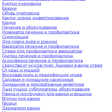
Куртки пчеловода
Брюки
Обувь пчеловода
Канди, корма, инвертирование
Канди
Лечение и оборудование
Нозематоз лечение и профилактика
Стимуляция
Для ловли роёв и роении
Варроатоз лечение и профилактика
Спреи для профилактики варроатоза
Гнилец лечение и профилактика
Аскосфероз лечение и профилактика
Средства от укусов пчел. Дымари в виде спрея
От крыс и мышей
Восковая моль и дезинфекция ульев
Садовые и домашние насекомые
Домашние и декоративные животные
Дым пушки, сублиматоры, оборудование
Рамка и инструмент для рамки и вощины
Втулки для рамок
Гвозди
Держатели рамок