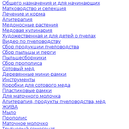
Общего назначения и для начинающих
Матководство и селекция
Лечение и корма
Апитерапия
Медоносные растения
Медовая кулинария
Художественная и для детей о пчелах
Видео по пчеловодству
Сбор продукции пчеловодства
Сбор пыльцы и перги
Пыльцесборники
Сбор прополиса
Сотовый мёд
Деревянные мини-рамки
Инструменты
Коробки для сотового меда
Пластиковые рамки
Для маточного молочка
Апитерапия, продукты пчеловодства, мёд
ЖИВА
Мыло
Прополис
Маточное молочко
Трутневый гомогенат