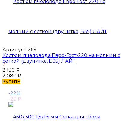
Артикул:
1269
Костюм пчеловода Евро-Гост-220 на молнии с
сеткой (двунитка, Б35) ЛАЙТ
7
2 130
₽
2 080
₽
Купить
-22%
-20
₽