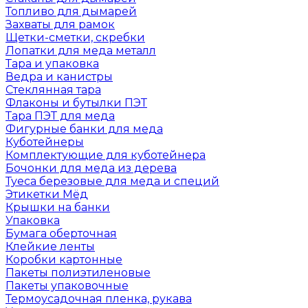
Топливо для дымарей
Захваты для рамок
Щетки-сметки, скребки
Лопатки для меда металл
Тара и упаковка
Ведра и канистры
Стеклянная тара
Флаконы и бутылки ПЭТ
Тара ПЭТ для меда
Фигурные банки для меда
Куботейнеры
Комплектующие для куботейнера
Бочонки для меда из дерева
Туеса березовые для меда и специй
Этикетки Мёд
Крышки на банки
Упаковка
Бумага оберточная
Клейкие ленты
Коробки картонные
Пакеты полиэтиленовые
Пакеты упаковочные
Термоусадочная пленка, рукава