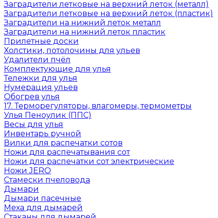
Заградители летковые на верхний леток (металл)
Заградители летковые на верхний леток (пластик)
Заградители на нижний леток металл
Заградители на нижний леток пластик
Прилетные доски
Холстики, потолочины для ульев
Удалители пчёл
Комплектующие для улья
Тележки для улья
Нумерация ульев
Обогрев улья
17. Терморегуляторы, влагомеры, термометры
Улья Пеноулик (ППС)
Весы для улья
Инвентарь ручной
Вилки для распечатки сотов
Ножи для распечатывания сот
Ножи для распечатки сот электрические
Ножи JERO
Стамески пчеловода
Дымари
Дымари пасечные
Меха для дымарей
Стаканы для дымарей