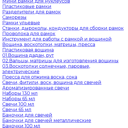
Мини рамки для нуклеусов
Пластиковые рамки
Разделители для рамок
Саморезы
Рамки ульевые
Станки, дыроколы, кондукторы для сборки рамок
Проволока для рамок
Инструмент для работы с рамкой и вощиной
Вощина, воскотопки, матрицы, пресса
Пластиковая вощина
01.Вощина дадан, рут
02.Вальцы, матрицы для изготовления вощины
03.Воскотопки солнечные, паровые,
электрические
Пресса для отжима воска, сока
Свечи, фитили, воск, вощина для свечей
Ароматизированные свечи
Наборы 130 мл
Наборы 65 мл
Свечи 100 мл
Свечи 65 мл
Баночки для свечей
Баночки для свечей металлические
Баночки 100 мл