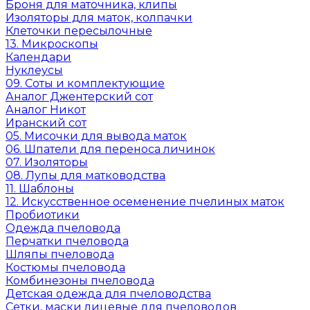
Броня для маточника, клипы
Изоляторы для маток, колпачки
Клеточки пересылочные
13. Микроскопы
Календари
Нуклеусы
09. Соты и комплектующие
Аналог Джентерский сот
Аналог Никот
Иранский сот
05. Мисочки для вывода маток
06. Шпатели для переноса личинок
07. Изоляторы
08. Лупы для матководства
11. Шаблоны
12. Искусственное осеменение пчелиных маток
Пробиотики
Одежда пчеловода
Перчатки пчеловода
Шляпы пчеловода
Костюмы пчеловода
Комбинезоны пчеловода
Детская одежда для пчеловодства
Сетки, маски лицевые для пчеловодов