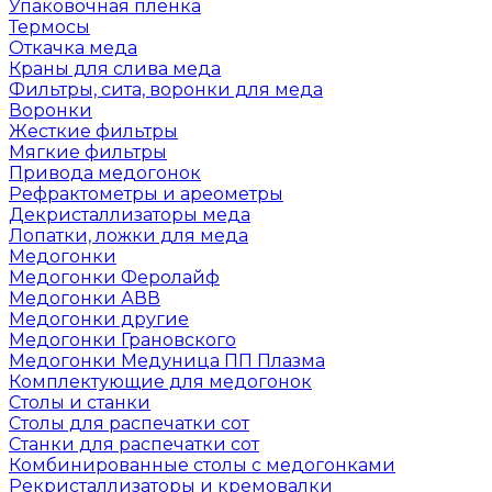
Упаковочная пленка
Термосы
Откачка меда
Краны для слива меда
Фильтры, сита, воронки для меда
Воронки
Жесткие фильтры
Мягкие фильтры
Привода медогонок
Рефрактометры и ареометры
Декристаллизаторы меда
Лопатки, ложки для меда
Медогонки
Медогонки Феролайф
Медогонки АВВ
Медогонки другие
Медогонки Грановского
Медогонки Медуница ПП Плазма
Комплектующие для медогонок
Столы и станки
Столы для распечатки сот
Станки для распечатки сот
Комбинированные столы с медогонками
Рекристаллизаторы и кремовалки