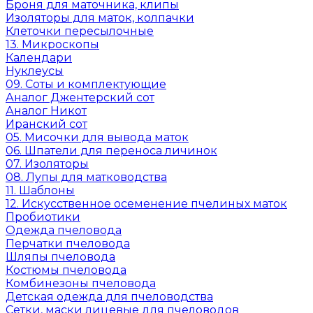
Броня для маточника, клипы
Изоляторы для маток, колпачки
Клеточки пересылочные
13. Микроскопы
Календари
Нуклеусы
09. Соты и комплектующие
Аналог Джентерский сот
Аналог Никот
Иранский сот
05. Мисочки для вывода маток
06. Шпатели для переноса личинок
07. Изоляторы
08. Лупы для матководства
11. Шаблоны
12. Искусственное осеменение пчелиных маток
Пробиотики
Одежда пчеловода
Перчатки пчеловода
Шляпы пчеловода
Костюмы пчеловода
Комбинезоны пчеловода
Детская одежда для пчеловодства
Сетки, маски лицевые для пчеловодов