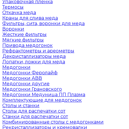
Упаковочная пленка
Термосы
Откачка меда
Краны для слива меда
Фильтры, сита, воронки для меда
Воронки
Жесткие фильтры
Мягкие фильтры
Привода медогонок
Рефрактометры и ареометры
Декристаллизаторы меда
Лопатки, ложки для меда
Медогонки
Медогонки Феролайф
Медогонки АВВ
Медогонки другие
Медогонки Грановского
Медогонки Медуница ПП Плазма
Комплектующие для медогонок
Столы и станки
Столы для распечатки сот
Станки для распечатки сот
Комбинированные столы с медогонками
Рекристаллизаторы и кремовалки