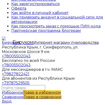
Как зарегистрироваться
Оферта
Как войти в личный кабинет
Как привязать аккаунт в социальной сети для
авторизации
Как просмотреть заказ с помощью ПИН-кода
Партнерская программа, блогерам
Бируком
Интернет-магазин пчеловодства
Республика Крым, г. Симферополь, ул.
Московское Шоссе 9 км.
+78005502043
Бесплатно по всей России
+78005502043
Для мессенджеров в т.ч. МАКС
+79827822421
Для абонентов из Республики Крым
+79787529505
Избранное
Товар в избранном
Сравнение
Товар в сравнении
Вход