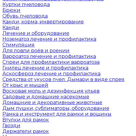
Куртки пчеловода
Брюки
Обувь пчеловода
Канди, корма, инвертирование
Канди
Лечение и оборудование
Нозематоз лечение и профилактика
Стимуляция
Для ловли роёв и роении
Варроатоз лечение и профилактика
Спреи для профилактики варроатоза
Гнилец лечение и профилактика
Аскосфероз лечение и профилактика
Средства от укусов пчел. Дымари в виде спрея
От крыс и мышей
Восковая моль и дезинфекция ульев
Садовые и домашние насекомые
Домашние и декоративные животные
Дым пушки, сублиматоры, оборудование
Рамка и инструмент для рамки и вощины
Втулки для рамок
Гвозди
Держатели рамок