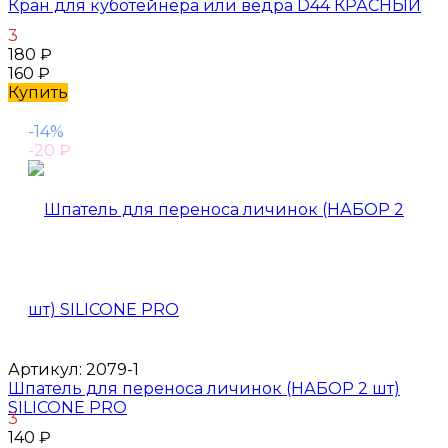
Кран для куботейнера или ведра D44 КРАСНЫЙ
3
180
₽
160
₽
Купить
-14%
-20
₽
Артикул:
2079-1
Шпатель для переноса личинок (НАБОР 2 шт)
SILICONE PRO
3
140
₽