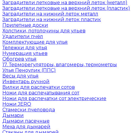
Заградители летковые на верхний леток (металл)
Заградители летковые на верхний леток (пластик)
Заградители на нижний леток металл
Заградители на нижний леток пластик
Прилетные доски
Холстики, потолочины для ульев
Удалители пчёл
Комплектующие для улья
Тележки для улья
Нумерация ульев
Обогрев улья
17. Терморегуляторы, влагомеры, термометры
Улья Пеноулик (ППС)
Весы для улья
Инвентарь ручной
Вилки для распечатки сотов
Ножи для распечатывания сот
Ножи для распечатки сот электрические
Ножи JERO
Стамески пчеловода
Дымари
Дымари пасечные
Меха для дымарей
Стаканы для дымарей