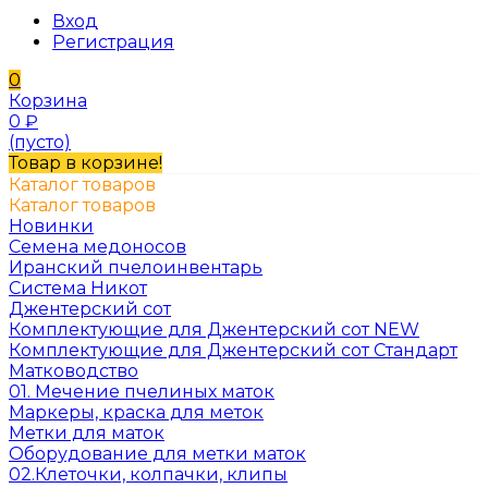
Вход
Регистрация
0
Корзина
0
₽
(пусто)
Товар в корзине!
Каталог товаров
Каталог товаров
Новинки
Семена медоносов
Иранский пчелоинвентарь
Система Никот
Джентерский сот
Комплектующие для Джентерский сот NEW
Комплектующие для Джентерский сот Стандарт
Матководство
01. Мечение пчелиных маток
Маркеры, краска для меток
Метки для маток
Оборудование для метки маток
02.Клеточки, колпачки, клипы