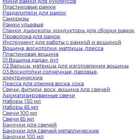
Мини рамки для нуклеусов
Пластиковые рамки
Разделители для рамок
Саморезы
Рамки ульевые
Станки, дыроколы, кондукторы для сборки рамок
Проволока для рамок
Инструмент для работы с рамкой и вощиной
Вощина, воскотопки, матрицы, пресса
Пластиковая вощина
01.Вощина дадан, рут
02.Вальцы, матрицы для изготовления вощины
03.Воскотопки солнечные, паровые,
электрические
Пресса для отжима воска, сока
Свечи, фитили, воск, вощина для свечей
Ароматизированные свечи
Наборы 130 мл
Наборы 65 мл
Свечи 100 мл
Свечи 65 мл
Баночки для свечей
Баночки для свечей металлические
Баночки 100 мл