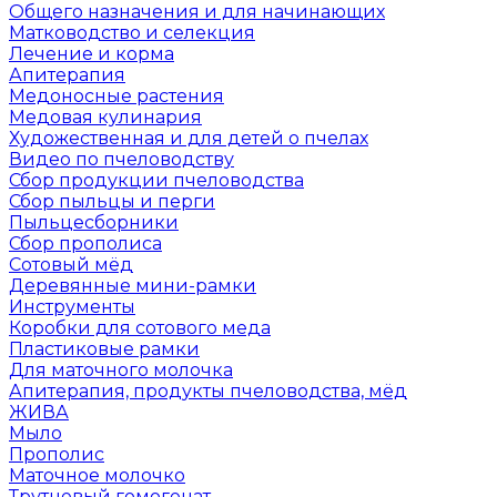
Общего назначения и для начинающих
Матководство и селекция
Лечение и корма
Апитерапия
Медоносные растения
Медовая кулинария
Художественная и для детей о пчелах
Видео по пчеловодству
Сбор продукции пчеловодства
Сбор пыльцы и перги
Пыльцесборники
Сбор прополиса
Сотовый мёд
Деревянные мини-рамки
Инструменты
Коробки для сотового меда
Пластиковые рамки
Для маточного молочка
Апитерапия, продукты пчеловодства, мёд
ЖИВА
Мыло
Прополис
Маточное молочко
Трутневый гомогенат