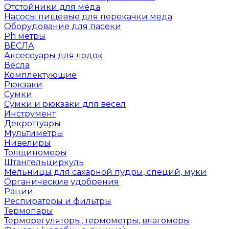
Отстойники для мёда
Насосы пищевые для перекачки меда
Оборудование для пасеки
Ph метры
ВЁСЛА
Аксессуары для лодок
Весла
Комплектующие
Рюкзаки
Сумки
Сумки и рюкзаки для вёсел
Инструмент
Декроттуары
Мультиметры
Нивелиры
Толщиномеры
Штангельциркуль
Мельницы для сахарной пудры, специй, муки
Органические удобрения
Рации
Респираторы и фильтры
Термопары
Терморегуляторы, термометры, влагомеры