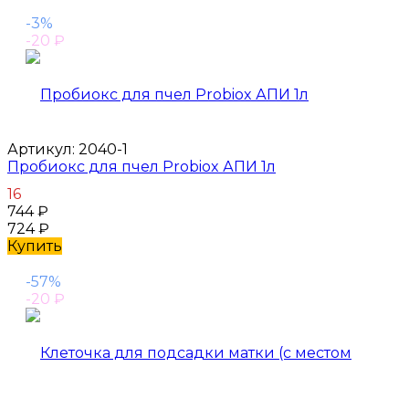
-3%
-20
₽
Артикул:
2040-1
Пробиокс для пчел Probiox АПИ 1л
16
744
₽
724
₽
Купить
-57%
-20
₽