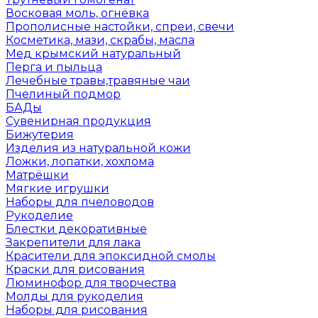
Восковая моль, огнёвка
Прополисные настойки, спреи, свечи
Косметика, мази, скрабы, масла
Мед крымский натуральный
Перга и пыльца
Лечебные травы,травяные чаи
Пчелиный подмор
БАДы
Сувенирная продукция
Бижутерия
Изделия из натуральной кожи
Ложки, лопатки, хохлома
Матрёшки
Мягкие игрушки
Наборы для пчеловодов
Рукоделие
Блестки декоративные
Закрепители для лака
Красители для эпоксидной смолы
Краски для рисования
Люминофор для творчества
Молды для рукоделия
Наборы для рисования