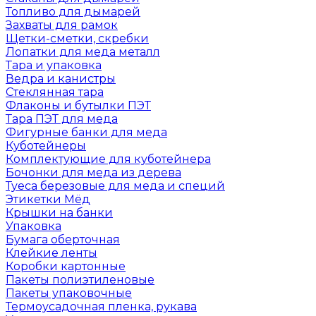
Топливо для дымарей
Захваты для рамок
Щетки-сметки, скребки
Лопатки для меда металл
Тара и упаковка
Ведра и канистры
Стеклянная тара
Флаконы и бутылки ПЭТ
Тара ПЭТ для меда
Фигурные банки для меда
Куботейнеры
Комплектующие для куботейнера
Бочонки для меда из дерева
Туеса березовые для меда и специй
Этикетки Мёд
Крышки на банки
Упаковка
Бумага оберточная
Клейкие ленты
Коробки картонные
Пакеты полиэтиленовые
Пакеты упаковочные
Термоусадочная пленка, рукава