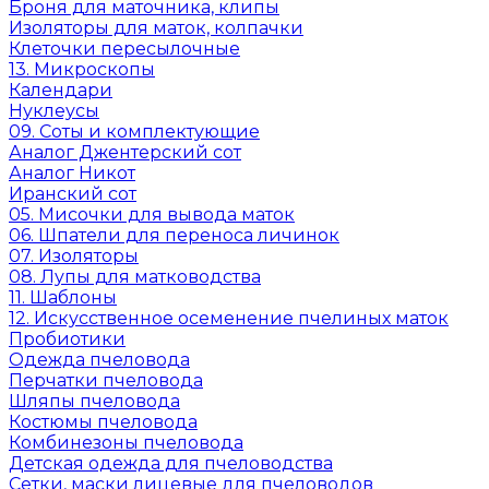
Броня для маточника, клипы
Изоляторы для маток, колпачки
Клеточки пересылочные
13. Микроскопы
Календари
Нуклеусы
09. Соты и комплектующие
Аналог Джентерский сот
Аналог Никот
Иранский сот
05. Мисочки для вывода маток
06. Шпатели для переноса личинок
07. Изоляторы
08. Лупы для матководства
11. Шаблоны
12. Искусственное осеменение пчелиных маток
Пробиотики
Одежда пчеловода
Перчатки пчеловода
Шляпы пчеловода
Костюмы пчеловода
Комбинезоны пчеловода
Детская одежда для пчеловодства
Сетки, маски лицевые для пчеловодов