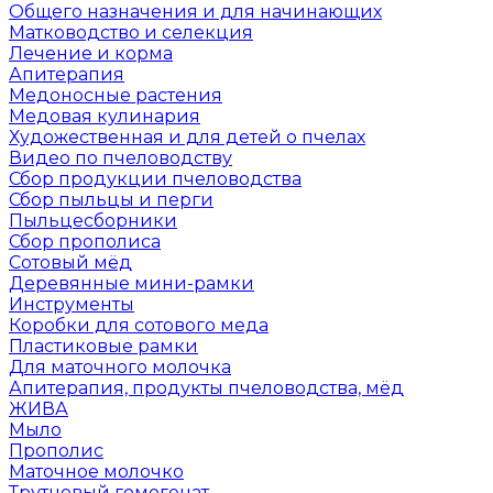
Общего назначения и для начинающих
Матководство и селекция
Лечение и корма
Апитерапия
Медоносные растения
Медовая кулинария
Художественная и для детей о пчелах
Видео по пчеловодству
Сбор продукции пчеловодства
Сбор пыльцы и перги
Пыльцесборники
Сбор прополиса
Сотовый мёд
Деревянные мини-рамки
Инструменты
Коробки для сотового меда
Пластиковые рамки
Для маточного молочка
Апитерапия, продукты пчеловодства, мёд
ЖИВА
Мыло
Прополис
Маточное молочко
Трутневый гомогенат