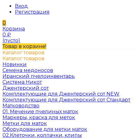
Вход
Регистрация
0
Корзина
0
₽
(пусто)
Товар в корзине!
Каталог товаров
Каталог товаров
Новинки
Семена медоносов
Иранский пчелоинвентарь
Система Никот
Джентерский сот
Комплектующие для Джентерский сот NEW
Комплектующие для Джентерский сот Стандарт
Матководство
01. Мечение пчелиных маток
Маркеры, краска для меток
Метки для маток
Оборудование для метки маток
02.Клеточки, колпачки, клипы