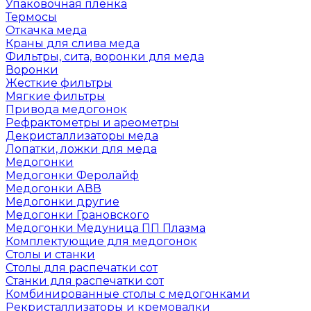
Упаковочная пленка
Термосы
Откачка меда
Краны для слива меда
Фильтры, сита, воронки для меда
Воронки
Жесткие фильтры
Мягкие фильтры
Привода медогонок
Рефрактометры и ареометры
Декристаллизаторы меда
Лопатки, ложки для меда
Медогонки
Медогонки Феролайф
Медогонки АВВ
Медогонки другие
Медогонки Грановского
Медогонки Медуница ПП Плазма
Комплектующие для медогонок
Столы и станки
Столы для распечатки сот
Станки для распечатки сот
Комбинированные столы с медогонками
Рекристаллизаторы и кремовалки