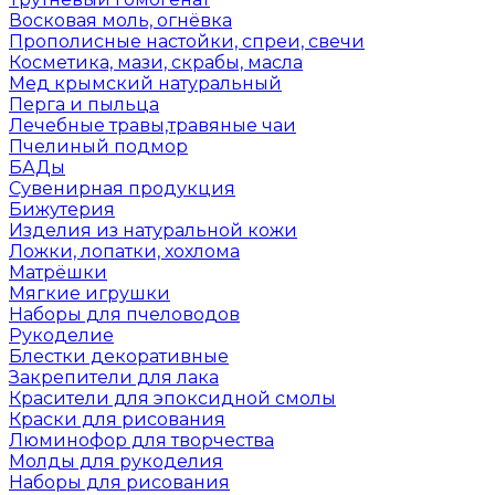
Восковая моль, огнёвка
Прополисные настойки, спреи, свечи
Косметика, мази, скрабы, масла
Мед крымский натуральный
Перга и пыльца
Лечебные травы,травяные чаи
Пчелиный подмор
БАДы
Сувенирная продукция
Бижутерия
Изделия из натуральной кожи
Ложки, лопатки, хохлома
Матрёшки
Мягкие игрушки
Наборы для пчеловодов
Рукоделие
Блестки декоративные
Закрепители для лака
Красители для эпоксидной смолы
Краски для рисования
Люминофор для творчества
Молды для рукоделия
Наборы для рисования