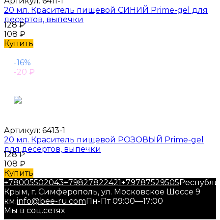
Артикул:
6411-1
20 мл. Краситель пищевой СИНИЙ Prime-gel для
десертов, выпечки
128
₽
108
₽
Купить
-16%
-20
₽
Артикул:
6413-1
20 мл. Краситель пищевой РОЗОВЫЙ Prime-gel
для десертов, выпечки
128
₽
108
₽
Купить
+78005502043
+79827822421
+79787529505
Республи
Крым, г. Симферополь, ул. Московское Шоссе 9
км.
info@bee-ru.com
Пн-Пт 09:00—17:00
Мы в соц.сетях