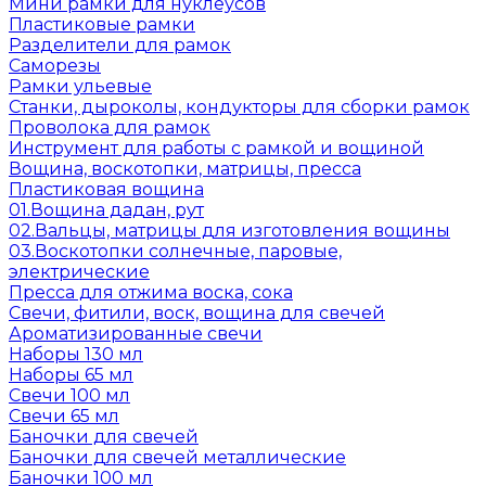
Мини рамки для нуклеусов
Пластиковые рамки
Разделители для рамок
Саморезы
Рамки ульевые
Станки, дыроколы, кондукторы для сборки рамок
Проволока для рамок
Инструмент для работы с рамкой и вощиной
Вощина, воскотопки, матрицы, пресса
Пластиковая вощина
01.Вощина дадан, рут
02.Вальцы, матрицы для изготовления вощины
03.Воскотопки солнечные, паровые,
электрические
Пресса для отжима воска, сока
Свечи, фитили, воск, вощина для свечей
Ароматизированные свечи
Наборы 130 мл
Наборы 65 мл
Свечи 100 мл
Свечи 65 мл
Баночки для свечей
Баночки для свечей металлические
Баночки 100 мл