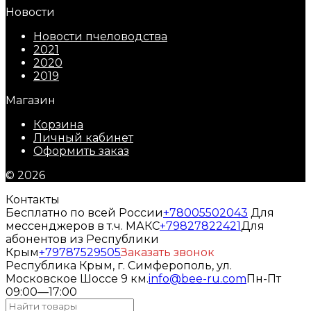
Новости
Новости пчеловодства
2021
2020
2019
Магазин
Корзина
Личный кабинет
Оформить заказ
© 2026
Контакты
Бесплатно по всей России
+78005502043
Для
мессенджеров в т.ч. МАКС
+79827822421
Для
абонентов из Республики
Крым
+79787529505
Заказать звонок
Республика Крым, г. Симферополь, ул.
Московское Шоссе 9 км.
info@bee-ru.com
Пн-Пт
09:00—17:00