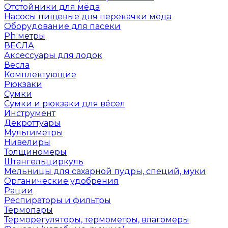
Отстойники для мёда
Насосы пищевые для перекачки меда
Оборудование для пасеки
Ph метры
ВЁСЛА
Аксессуары для лодок
Весла
Комплектующие
Рюкзаки
Сумки
Сумки и рюкзаки для вёсел
Инструмент
Декроттуары
Мультиметры
Нивелиры
Толщиномеры
Штангельциркуль
Мельницы для сахарной пудры, специй, муки
Органические удобрения
Рации
Респираторы и фильтры
Термопары
Терморегуляторы, термометры, влагомеры