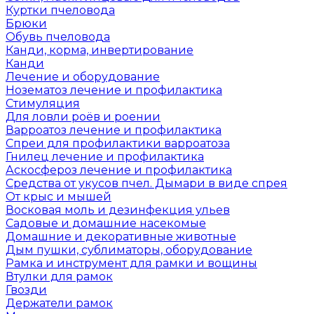
Куртки пчеловода
Брюки
Обувь пчеловода
Канди, корма, инвертирование
Канди
Лечение и оборудование
Нозематоз лечение и профилактика
Стимуляция
Для ловли роёв и роении
Варроатоз лечение и профилактика
Спреи для профилактики варроатоза
Гнилец лечение и профилактика
Аскосфероз лечение и профилактика
Средства от укусов пчел. Дымари в виде спрея
От крыс и мышей
Восковая моль и дезинфекция ульев
Садовые и домашние насекомые
Домашние и декоративные животные
Дым пушки, сублиматоры, оборудование
Рамка и инструмент для рамки и вощины
Втулки для рамок
Гвозди
Держатели рамок