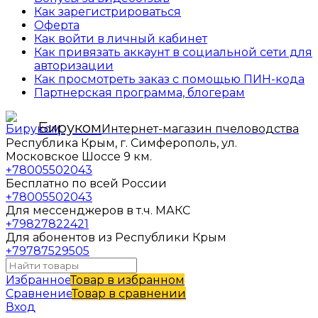
Как зарегистрироваться
Оферта
Как войти в личный кабинет
Как привязать аккаунт в социальной сети для
авторизации
Как просмотреть заказ с помощью ПИН-кода
Партнерская программа, блогерам
Бируком
Интернет-магазин пчеловодства
Республика Крым, г. Симферополь, ул.
Московское Шоссе 9 км.
+78005502043
Бесплатно по всей России
+78005502043
Для мессенджеров в т.ч. МАКС
+79827822421
Для абонентов из Республики Крым
+79787529505
Избранное
Товар в избранном
Сравнение
Товар в сравнении
Вход