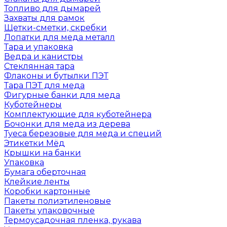
Топливо для дымарей
Захваты для рамок
Щетки-сметки, скребки
Лопатки для меда металл
Тара и упаковка
Ведра и канистры
Стеклянная тара
Флаконы и бутылки ПЭТ
Тара ПЭТ для меда
Фигурные банки для меда
Куботейнеры
Комплектующие для куботейнера
Бочонки для меда из дерева
Туеса березовые для меда и специй
Этикетки Мёд
Крышки на банки
Упаковка
Бумага оберточная
Клейкие ленты
Коробки картонные
Пакеты полиэтиленовые
Пакеты упаковочные
Термоусадочная пленка, рукава