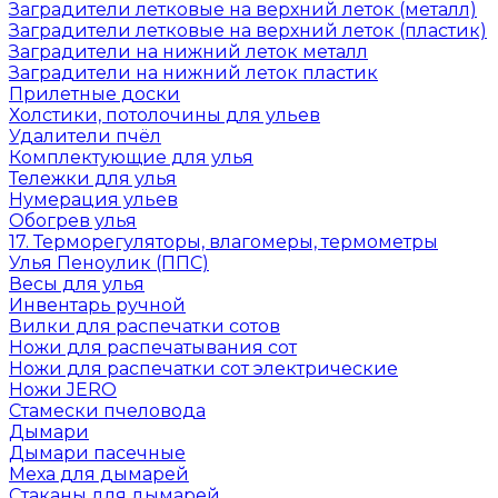
Заградители летковые на верхний леток (металл)
Заградители летковые на верхний леток (пластик)
Заградители на нижний леток металл
Заградители на нижний леток пластик
Прилетные доски
Холстики, потолочины для ульев
Удалители пчёл
Комплектующие для улья
Тележки для улья
Нумерация ульев
Обогрев улья
17. Терморегуляторы, влагомеры, термометры
Улья Пеноулик (ППС)
Весы для улья
Инвентарь ручной
Вилки для распечатки сотов
Ножи для распечатывания сот
Ножи для распечатки сот электрические
Ножи JERO
Стамески пчеловода
Дымари
Дымари пасечные
Меха для дымарей
Стаканы для дымарей