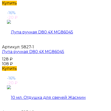
Купить
-16%
-20
₽
Артикул:
5827-1
Лупа ручная D80 4Х MG86045
128
₽
108
₽
Купить
-16%
-20
₽