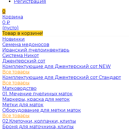
Регистрация
0
Корзина
0
₽
(пусто)
Товар в корзине!
Новинки
Семена медоносов
Иранский пчелоинвентарь
Система Никот
Джентерский сот
Комплектующие для Джентерский сот NEW
Все товары
Комплектующие для Джентерский сот Стандарт
Все товары
Матководство
01. Мечение пчелиных маток
Маркеры, краска для меток
Метки для маток
Оборудование для метки маток
Все товары
02.Клеточки, колпачки, клипы
Броня для маточника, клипы