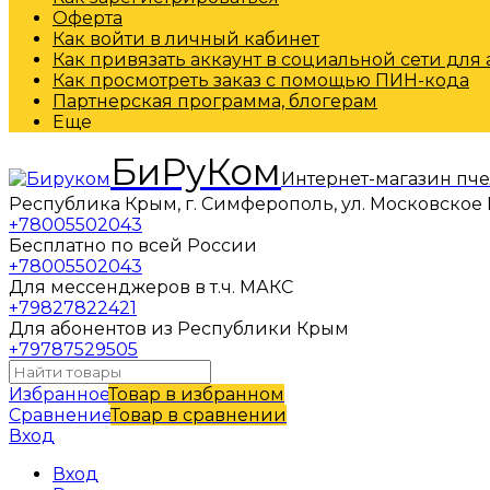
Оферта
Как войти в личный кабинет
Как привязать аккаунт в социальной сети для
Как просмотреть заказ с помощью ПИН-кода
Партнерская программа, блогерам
Еще
БиРуКом
Интернет-магазин пч
Республика Крым, г. Симферополь, ул. Московское 
+78005502043
Бесплатно по всей России
+78005502043
Для мессенджеров в т.ч. МАКС
+79827822421
Для абонентов из Республики Крым
+79787529505
Избранное
Товар в избранном
Сравнение
Товар в сравнении
Вход
Вход