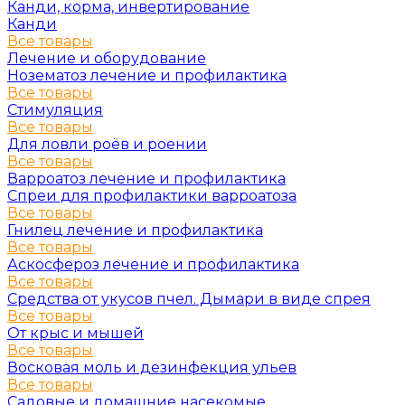
Канди, корма, инвертирование
Канди
Все товары
Лечение и оборудование
Нозематоз лечение и профилактика
Все товары
Стимуляция
Все товары
Для ловли роёв и роении
Все товары
Варроатоз лечение и профилактика
Спреи для профилактики варроатоза
Все товары
Гнилец лечение и профилактика
Все товары
Аскосфероз лечение и профилактика
Все товары
Средства от укусов пчел. Дымари в виде спрея
Все товары
От крыс и мышей
Все товары
Восковая моль и дезинфекция ульев
Все товары
Садовые и домашние насекомые