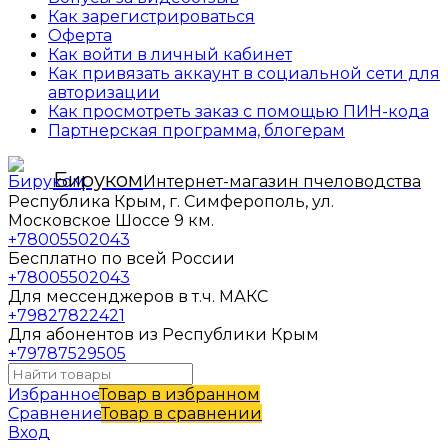
Как зарегистрироваться
Оферта
Как войти в личный кабинет
Как привязать аккаунт в социальной сети для
авторизации
Как просмотреть заказ с помощью ПИН-кода
Партнерская программа, блогерам
Бируком
Интернет-магазин пчеловодства
Республика Крым, г. Симферополь, ул.
Московское Шоссе 9 км.
+78005502043
Бесплатно по всей России
+78005502043
Для мессенджеров в т.ч. МАКС
+79827822421
Для абонентов из Республики Крым
+79787529505
Избранное
Товар в избранном
Сравнение
Товар в сравнении
Вход