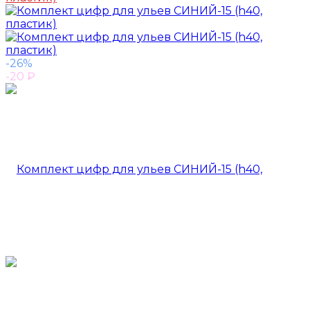
-26%
-20
₽