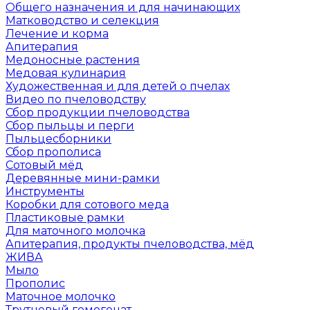
Общего назначения и для начинающих
Матководство и селекция
Лечение и корма
Апитерапия
Медоносные растения
Медовая кулинария
Художественная и для детей о пчелах
Видео по пчеловодству
Сбор продукции пчеловодства
Сбор пыльцы и перги
Пыльцесборники
Сбор прополиса
Сотовый мёд
Деревянные мини-рамки
Инструменты
Коробки для сотового меда
Пластиковые рамки
Для маточного молочка
Апитерапия, продукты пчеловодства, мёд
ЖИВА
Мыло
Прополис
Маточное молочко
Трутневый гомогенат