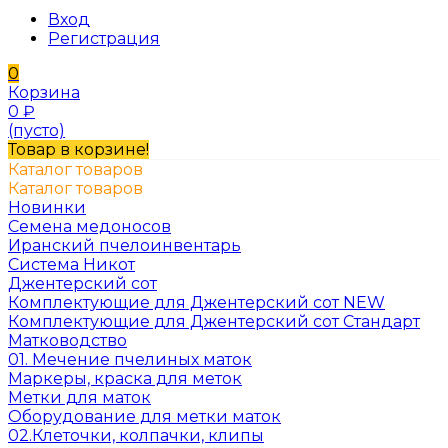
Вход
Регистрация
0
Корзина
0
₽
(пусто)
Товар в корзине!
Каталог товаров
Каталог товаров
Новинки
Семена медоносов
Иранский пчелоинвентарь
Система Никот
Джентерский сот
Комплектующие для Джентерский сот NEW
Комплектующие для Джентерский сот Стандарт
Матководство
01. Мечение пчелиных маток
Маркеры, краска для меток
Метки для маток
Оборудование для метки маток
02.Клеточки, колпачки, клипы