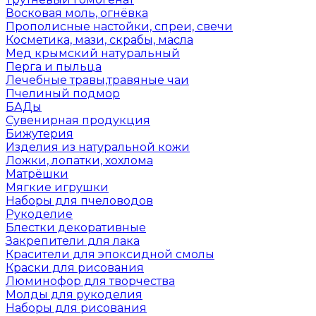
Восковая моль, огнёвка
Прополисные настойки, спреи, свечи
Косметика, мази, скрабы, масла
Мед крымский натуральный
Перга и пыльца
Лечебные травы,травяные чаи
Пчелиный подмор
БАДы
Сувенирная продукция
Бижутерия
Изделия из натуральной кожи
Ложки, лопатки, хохлома
Матрёшки
Мягкие игрушки
Наборы для пчеловодов
Рукоделие
Блестки декоративные
Закрепители для лака
Красители для эпоксидной смолы
Краски для рисования
Люминофор для творчества
Молды для рукоделия
Наборы для рисования