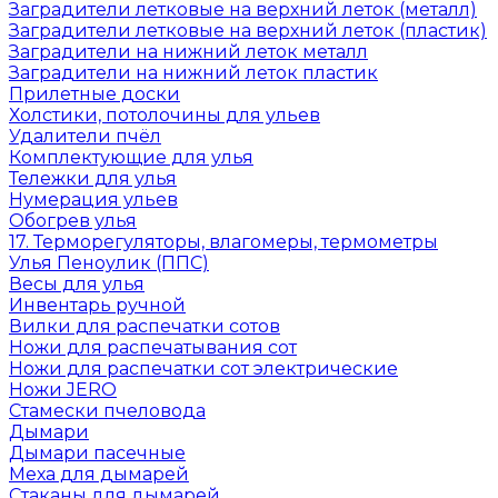
Заградители летковые на верхний леток (металл)
Заградители летковые на верхний леток (пластик)
Заградители на нижний леток металл
Заградители на нижний леток пластик
Прилетные доски
Холстики, потолочины для ульев
Удалители пчёл
Комплектующие для улья
Тележки для улья
Нумерация ульев
Обогрев улья
17. Терморегуляторы, влагомеры, термометры
Улья Пеноулик (ППС)
Весы для улья
Инвентарь ручной
Вилки для распечатки сотов
Ножи для распечатывания сот
Ножи для распечатки сот электрические
Ножи JERO
Стамески пчеловода
Дымари
Дымари пасечные
Меха для дымарей
Стаканы для дымарей