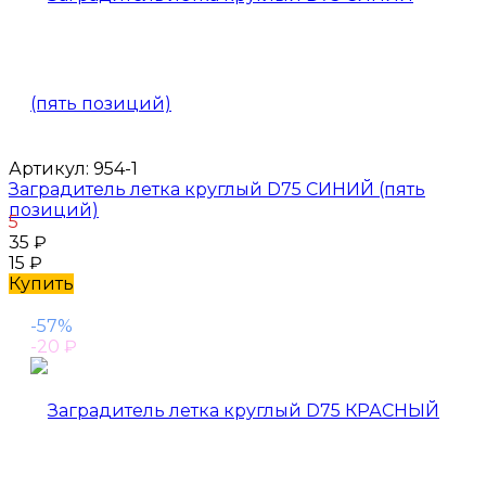
Артикул:
954-1
Заградитель летка круглый D75 СИНИЙ (пять
позиций)
5
35
₽
15
₽
Купить
-57%
-20
₽