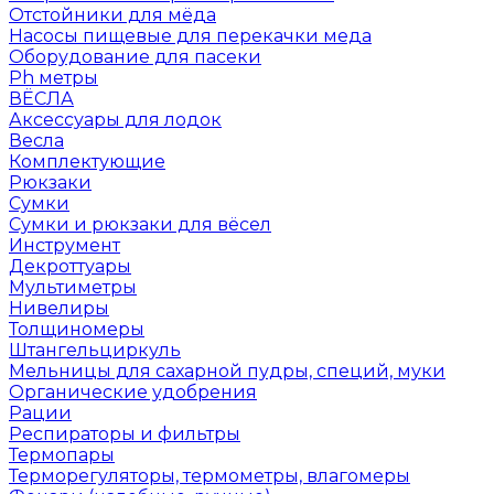
Отстойники для мёда
Насосы пищевые для перекачки меда
Оборудование для пасеки
Ph метры
ВЁСЛА
Аксессуары для лодок
Весла
Комплектующие
Рюкзаки
Сумки
Сумки и рюкзаки для вёсел
Инструмент
Декроттуары
Мультиметры
Нивелиры
Толщиномеры
Штангельциркуль
Мельницы для сахарной пудры, специй, муки
Органические удобрения
Рации
Респираторы и фильтры
Термопары
Терморегуляторы, термометры, влагомеры