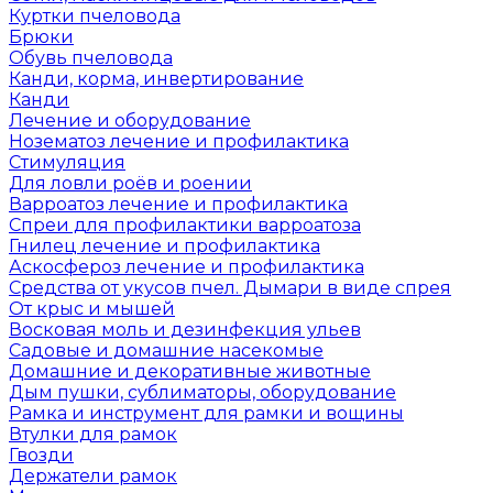
Куртки пчеловода
Брюки
Обувь пчеловода
Канди, корма, инвертирование
Канди
Лечение и оборудование
Нозематоз лечение и профилактика
Стимуляция
Для ловли роёв и роении
Варроатоз лечение и профилактика
Спреи для профилактики варроатоза
Гнилец лечение и профилактика
Аскосфероз лечение и профилактика
Средства от укусов пчел. Дымари в виде спрея
От крыс и мышей
Восковая моль и дезинфекция ульев
Садовые и домашние насекомые
Домашние и декоративные животные
Дым пушки, сублиматоры, оборудование
Рамка и инструмент для рамки и вощины
Втулки для рамок
Гвозди
Держатели рамок