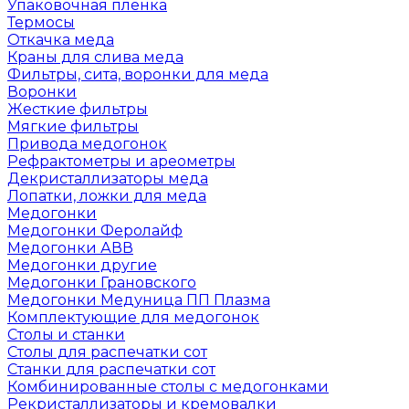
Упаковочная пленка
Термосы
Откачка меда
Краны для слива меда
Фильтры, сита, воронки для меда
Воронки
Жесткие фильтры
Мягкие фильтры
Привода медогонок
Рефрактометры и ареометры
Декристаллизаторы меда
Лопатки, ложки для меда
Медогонки
Медогонки Феролайф
Медогонки АВВ
Медогонки другие
Медогонки Грановского
Медогонки Медуница ПП Плазма
Комплектующие для медогонок
Столы и станки
Столы для распечатки сот
Станки для распечатки сот
Комбинированные столы с медогонками
Рекристаллизаторы и кремовалки