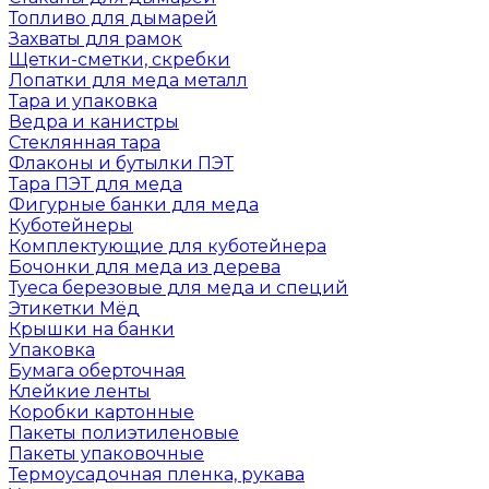
Топливо для дымарей
Захваты для рамок
Щетки-сметки, скребки
Лопатки для меда металл
Тара и упаковка
Ведра и канистры
Стеклянная тара
Флаконы и бутылки ПЭТ
Тара ПЭТ для меда
Фигурные банки для меда
Куботейнеры
Комплектующие для куботейнера
Бочонки для меда из дерева
Туеса березовые для меда и специй
Этикетки Мёд
Крышки на банки
Упаковка
Бумага оберточная
Клейкие ленты
Коробки картонные
Пакеты полиэтиленовые
Пакеты упаковочные
Термоусадочная пленка, рукава