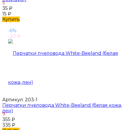
5
35
₽
15
₽
Купить
-6%
-20
₽
Артикул:
203-1
Перчатки пчеловода White-Beeland (белая кожа,
лен)
9
355
₽
335
₽