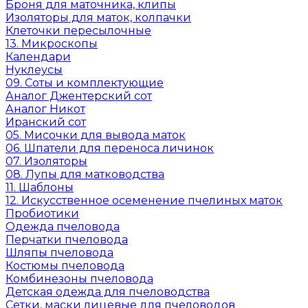
Броня для маточника, клипы
Изоляторы для маток, колпачки
Клеточки пересылочные
13. Микроскопы
Календари
Нуклеусы
09. Соты и комплектующие
Аналог Джентерский сот
Аналог Никот
Иранский сот
05. Мисочки для вывода маток
06. Шпатели для переноса личинок
07. Изоляторы
08. Лупы для матководства
11. Шаблоны
12. Искусственное осеменение пчелиных маток
Пробиотики
Одежда пчеловода
Перчатки пчеловода
Шляпы пчеловода
Костюмы пчеловода
Комбинезоны пчеловода
Детская одежда для пчеловодства
Сетки, маски лицевые для пчеловодов