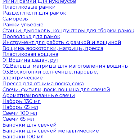
Мини рамки для нуклеусов
Пластиковые рамки
Разделители для рамок
Саморезы
Рамки ульевые
Станки, дыроколы, кондукторы для сборки рамок
Проволока для рамок
Инструмент для работы с рамкой и вощиной
Вощина, воскотопки, матрицы, пресса
Пластиковая вощина
01.Вощина дадан, рут
02.Вальцы, матрицы для изготовления вощины
03.Воскотопки солнечные, паровые,
электрические
Пресса для отжима воска, сока
Свечи, фитили, воск, вощина для свечей
Ароматизированные свечи
Наборы 130 мл
Наборы 65 мл
Свечи 100 мл
Свечи 65 мл
Баночки для свечей
Баночки для свечей металлические
Баночки 100 мл