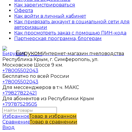
Как зарегистрироваться
Оферта
Как войти в личный кабинет
Как привязать аккаунт в социальной сети для
авторизации
Как просмотреть заказ с помощью ПИН-кода
Партнерская программа, блогерам
Бируком
Интернет-магазин пчеловодства
Республика Крым, г. Симферополь, ул.
Московское Шоссе 9 км.
+78005502043
Бесплатно по всей России
+78005502043
Для мессенджеров в т.ч. МАКС
+79827822421
Для абонентов из Республики Крым
+79787529505
Избранное
Товар в избранном
Сравнение
Товар в сравнении
Вход