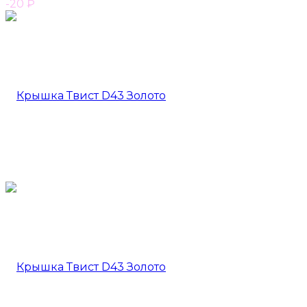
-20
₽