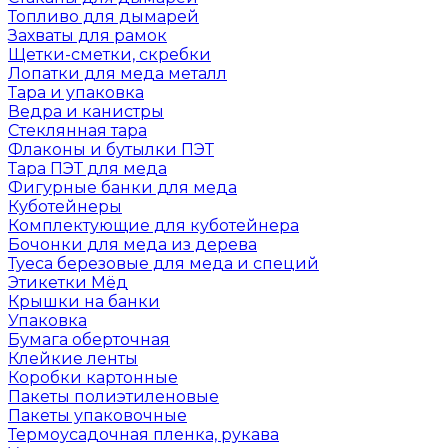
Топливо для дымарей
Захваты для рамок
Щетки-сметки, скребки
Лопатки для меда металл
Тара и упаковка
Ведра и канистры
Стеклянная тара
Флаконы и бутылки ПЭТ
Тара ПЭТ для меда
Фигурные банки для меда
Куботейнеры
Комплектующие для куботейнера
Бочонки для меда из дерева
Туеса березовые для меда и специй
Этикетки Мёд
Крышки на банки
Упаковка
Бумага оберточная
Клейкие ленты
Коробки картонные
Пакеты полиэтиленовые
Пакеты упаковочные
Термоусадочная пленка, рукава