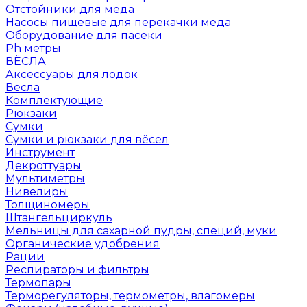
Отстойники для мёда
Насосы пищевые для перекачки меда
Оборудование для пасеки
Ph метры
ВЁСЛА
Аксессуары для лодок
Весла
Комплектующие
Рюкзаки
Сумки
Сумки и рюкзаки для вёсел
Инструмент
Декроттуары
Мультиметры
Нивелиры
Толщиномеры
Штангельциркуль
Мельницы для сахарной пудры, специй, муки
Органические удобрения
Рации
Респираторы и фильтры
Термопары
Терморегуляторы, термометры, влагомеры