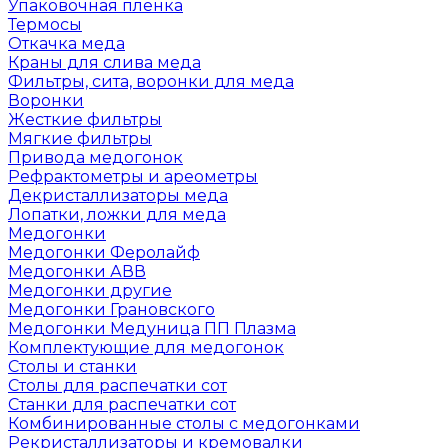
Упаковочная пленка
Термосы
Откачка меда
Краны для слива меда
Фильтры, сита, воронки для меда
Воронки
Жесткие фильтры
Мягкие фильтры
Привода медогонок
Рефрактометры и ареометры
Декристаллизаторы меда
Лопатки, ложки для меда
Медогонки
Медогонки Феролайф
Медогонки АВВ
Медогонки другие
Медогонки Грановского
Медогонки Медуница ПП Плазма
Комплектующие для медогонок
Столы и станки
Столы для распечатки сот
Станки для распечатки сот
Комбинированные столы с медогонками
Рекристаллизаторы и кремовалки