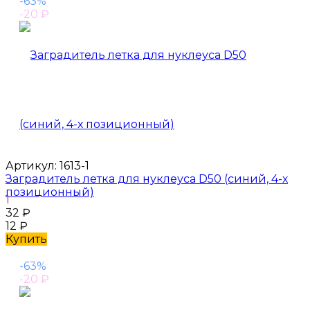
-63%
-20
₽
Артикул:
1613-1
Заградитель летка для нуклеуса D50 (синий, 4-х
позиционный)
1
32
₽
12
₽
Купить
-63%
-20
₽