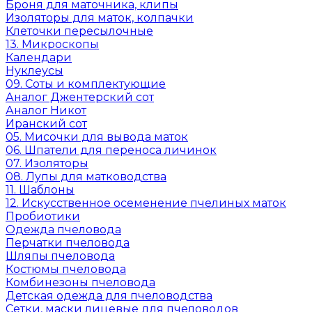
Броня для маточника, клипы
Изоляторы для маток, колпачки
Клеточки пересылочные
13. Микроскопы
Календари
Нуклеусы
09. Соты и комплектующие
Аналог Джентерский сот
Аналог Никот
Иранский сот
05. Мисочки для вывода маток
06. Шпатели для переноса личинок
07. Изоляторы
08. Лупы для матководства
11. Шаблоны
12. Искусственное осеменение пчелиных маток
Пробиотики
Одежда пчеловода
Перчатки пчеловода
Шляпы пчеловода
Костюмы пчеловода
Комбинезоны пчеловода
Детская одежда для пчеловодства
Сетки, маски лицевые для пчеловодов