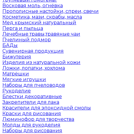
Восковая моль, огнёвка
Прополисные настойки, спреи, свечи
Косметика, мази, скрабы, масла
Мед крымский натуральный
Перга и пыльца
Лечебные травы,травяные чаи
Пчелиный подмор
БАДы
Сувенирная продукция
Бижутерия
Изделия из натуральной кожи
Ложки, лопатки, хохлома
Матрёшки
Мягкие игрушки
Наборы для пчеловодов
Рукоделие
Блестки декоративные
Закрепители для лака
Красители для эпоксидной смолы
Краски для рисования
Люминофор для творчества
Молды для рукоделия
Наборы для рисования