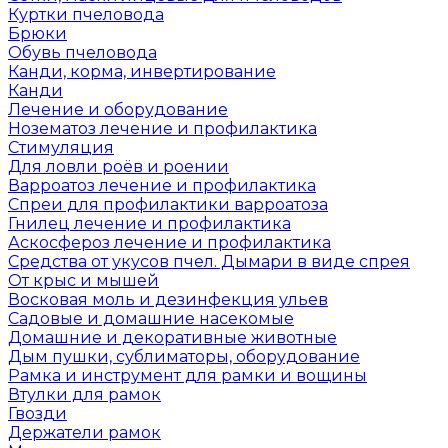
Куртки пчеловода
Брюки
Обувь пчеловода
Канди, корма, инвертирование
Канди
Лечение и оборудование
Нозематоз лечение и профилактика
Стимуляция
Для ловли роёв и роении
Варроатоз лечение и профилактика
Спреи для профилактики варроатоза
Гнилец лечение и профилактика
Аскосфероз лечение и профилактика
Средства от укусов пчел. Дымари в виде спрея
От крыс и мышей
Восковая моль и дезинфекция ульев
Садовые и домашние насекомые
Домашние и декоративные животные
Дым пушки, сублиматоры, оборудование
Рамка и инструмент для рамки и вощины
Втулки для рамок
Гвозди
Держатели рамок