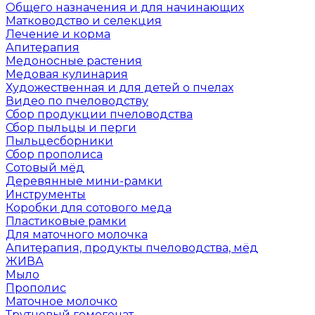
Общего назначения и для начинающих
Матководство и селекция
Лечение и корма
Апитерапия
Медоносные растения
Медовая кулинария
Художественная и для детей о пчелах
Видео по пчеловодству
Сбор продукции пчеловодства
Сбор пыльцы и перги
Пыльцесборники
Сбор прополиса
Сотовый мёд
Деревянные мини-рамки
Инструменты
Коробки для сотового меда
Пластиковые рамки
Для маточного молочка
Апитерапия, продукты пчеловодства, мёд
ЖИВА
Мыло
Прополис
Маточное молочко
Трутневый гомогенат