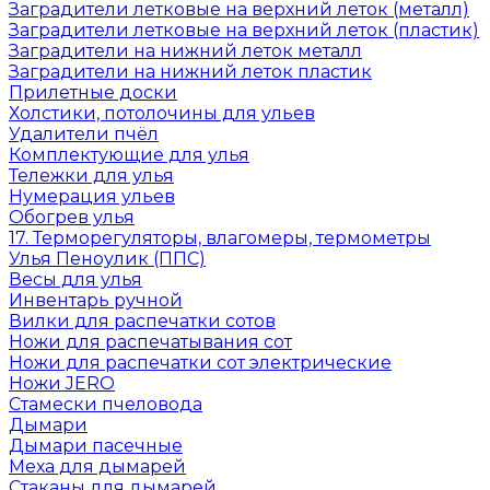
Заградители летковые на верхний леток (металл)
Заградители летковые на верхний леток (пластик)
Заградители на нижний леток металл
Заградители на нижний леток пластик
Прилетные доски
Холстики, потолочины для ульев
Удалители пчёл
Комплектующие для улья
Тележки для улья
Нумерация ульев
Обогрев улья
17. Терморегуляторы, влагомеры, термометры
Улья Пеноулик (ППС)
Весы для улья
Инвентарь ручной
Вилки для распечатки сотов
Ножи для распечатывания сот
Ножи для распечатки сот электрические
Ножи JERO
Стамески пчеловода
Дымари
Дымари пасечные
Меха для дымарей
Стаканы для дымарей