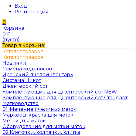
Вход
Регистрация
0
Корзина
0
₽
(пусто)
Товар в корзине!
Каталог товаров
Каталог товаров
Новинки
Семена медоносов
Иранский пчелоинвентарь
Система Никот
Джентерский сот
Комплектующие для Джентерский сот NEW
Комплектующие для Джентерский сот Стандарт
Матководство
01. Мечение пчелиных маток
Маркеры, краска для меток
Метки для маток
Оборудование для метки маток
02.Клеточки, колпачки, клипы