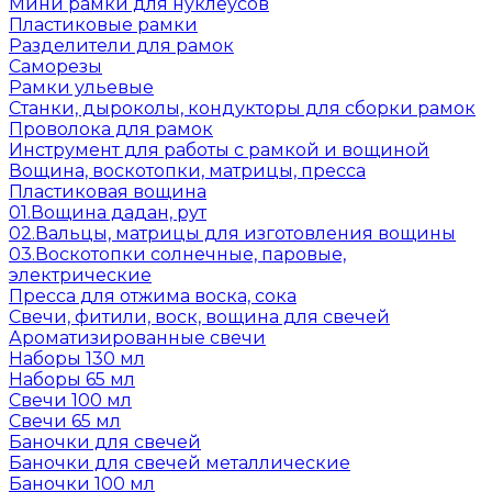
Мини рамки для нуклеусов
Пластиковые рамки
Разделители для рамок
Саморезы
Рамки ульевые
Станки, дыроколы, кондукторы для сборки рамок
Проволока для рамок
Инструмент для работы с рамкой и вощиной
Вощина, воскотопки, матрицы, пресса
Пластиковая вощина
01.Вощина дадан, рут
02.Вальцы, матрицы для изготовления вощины
03.Воскотопки солнечные, паровые,
электрические
Пресса для отжима воска, сока
Свечи, фитили, воск, вощина для свечей
Ароматизированные свечи
Наборы 130 мл
Наборы 65 мл
Свечи 100 мл
Свечи 65 мл
Баночки для свечей
Баночки для свечей металлические
Баночки 100 мл