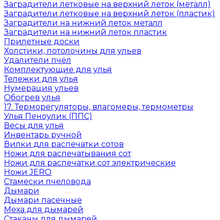
Заградители летковые на верхний леток (металл)
Заградители летковые на верхний леток (пластик)
Заградители на нижний леток металл
Заградители на нижний леток пластик
Прилетные доски
Холстики, потолочины для ульев
Удалители пчёл
Комплектующие для улья
Тележки для улья
Нумерация ульев
Обогрев улья
17. Терморегуляторы, влагомеры, термометры
Улья Пеноулик (ППС)
Весы для улья
Инвентарь ручной
Вилки для распечатки сотов
Ножи для распечатывания сот
Ножи для распечатки сот электрические
Ножи JERO
Стамески пчеловода
Дымари
Дымари пасечные
Меха для дымарей
Стаканы для дымарей