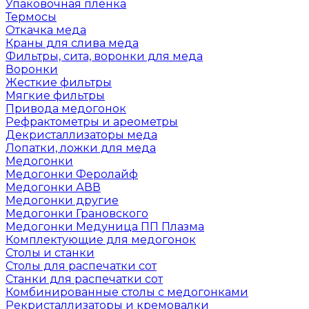
Упаковочная пленка
Термосы
Откачка меда
Краны для слива меда
Фильтры, сита, воронки для меда
Воронки
Жесткие фильтры
Мягкие фильтры
Привода медогонок
Рефрактометры и ареометры
Декристаллизаторы меда
Лопатки, ложки для меда
Медогонки
Медогонки Феролайф
Медогонки АВВ
Медогонки другие
Медогонки Грановского
Медогонки Медуница ПП Плазма
Комплектующие для медогонок
Столы и станки
Столы для распечатки сот
Станки для распечатки сот
Комбинированные столы с медогонками
Рекристаллизаторы и кремовалки