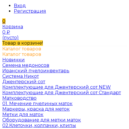
Вход
Регистрация
0
Корзина
0
₽
(пусто)
Товар в корзине!
Каталог товаров
Каталог товаров
Новинки
Семена медоносов
Иранский пчелоинвентарь
Система Никот
Джентерский сот
Комплектующие для Джентерский сот NEW
Комплектующие для Джентерский сот Стандарт
Матководство
01. Мечение пчелиных маток
Маркеры, краска для меток
Метки для маток
Оборудование для метки маток
02.Клеточки, колпачки, клипы