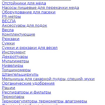
Отстойники для мёда
Насосы пищевые для перекачки меда
Оборудование для пасеки
Ph метры
ВЁСЛА
Аксессуары для лодок
Весла
Комплектующие
Рюкзаки
Сумки
Сумки и рюкзаки для вёсел
Инструмент
Декроттуары
Мультиметры
Нивелиры
Толщиномеры
Штангельциркуль
Мельницы для сахарной пудры, специй, муки
Органические удобрения
Рации
Респираторы и фильтры
Термопары
Терморегуляторы, термометры, влагомеры