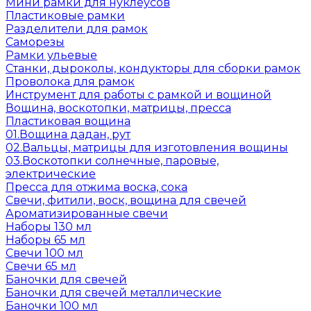
Мини рамки для нуклеусов
Пластиковые рамки
Разделители для рамок
Саморезы
Рамки ульевые
Станки, дыроколы, кондукторы для сборки рамок
Проволока для рамок
Инструмент для работы с рамкой и вощиной
Вощина, воскотопки, матрицы, пресса
Пластиковая вощина
01.Вощина дадан, рут
02.Вальцы, матрицы для изготовления вощины
03.Воскотопки солнечные, паровые,
электрические
Пресса для отжима воска, сока
Свечи, фитили, воск, вощина для свечей
Ароматизированные свечи
Наборы 130 мл
Наборы 65 мл
Свечи 100 мл
Свечи 65 мл
Баночки для свечей
Баночки для свечей металлические
Баночки 100 мл