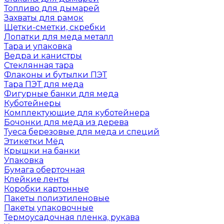
Топливо для дымарей
Захваты для рамок
Щетки-сметки, скребки
Лопатки для меда металл
Тара и упаковка
Ведра и канистры
Стеклянная тара
Флаконы и бутылки ПЭТ
Тара ПЭТ для меда
Фигурные банки для меда
Куботейнеры
Комплектующие для куботейнера
Бочонки для меда из дерева
Туеса березовые для меда и специй
Этикетки Мёд
Крышки на банки
Упаковка
Бумага оберточная
Клейкие ленты
Коробки картонные
Пакеты полиэтиленовые
Пакеты упаковочные
Термоусадочная пленка, рукава