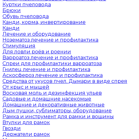
Куртки пчеловода
Брюки
Обувь пчеловода
Канди, корма, инвертирование
Канди
Лечение и оборудование
Нозематоз лечение и профилактика
Стимуляция
Для ловли роёв и роении
Варроатоз лечение и профилактика
Спреи для профилактики варроатоза
Гнилец лечение и профилактика
Аскосфероз лечение и профилактика
Средства от укусов пчел. Дымари в виде спрея
От крыс и мышей
Восковая моль и дезинфекция ульев
Садовые и домашние насекомые
Домашние и декоративные животные
Дым пушки, сублиматоры, оборудование
Рамка и инструмент для рамки и вощины
Втулки для рамок
Гвозди
Держатели рамок