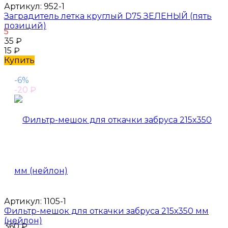
Артикул:
952-1
Заградитель летка круглый D75 ЗЕЛЕНЫЙ (пять
позиций)
5
35
₽
15
₽
Купить
-6%
-20
₽
Артикул:
1105-1
Фильтр-мешок для откачки забруса 215х350 мм
(нейлон)
360
₽