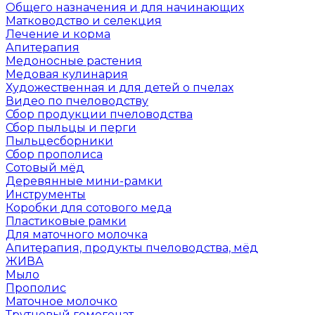
Общего назначения и для начинающих
Матководство и селекция
Лечение и корма
Апитерапия
Медоносные растения
Медовая кулинария
Художественная и для детей о пчелах
Видео по пчеловодству
Сбор продукции пчеловодства
Сбор пыльцы и перги
Пыльцесборники
Сбор прополиса
Сотовый мёд
Деревянные мини-рамки
Инструменты
Коробки для сотового меда
Пластиковые рамки
Для маточного молочка
Апитерапия, продукты пчеловодства, мёд
ЖИВА
Мыло
Прополис
Маточное молочко
Трутневый гомогенат