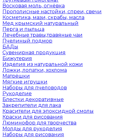
Восковая моль, огнёвка
Прополисные настойки, спреи, свечи
Косметика, мази, скрабы, масла
Мед крымский натуральный
Перга и пыльца
Лечебные травы,травяные чаи
Пчелиный подмор
БАДы
Сувенирная продукция
Бижутерия
Изделия из натуральной кожи
Ложки, лопатки, хохлома
Матрёшки
Мягкие игрушки
Наборы для пчеловодов
Рукоделие
Блестки декоративные
Закрепители для лака
Красители для эпоксидной смолы
Краски для рисования
Люминофор для творчества
Молды для рукоделия
Наборы для рисования