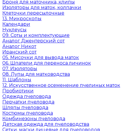
Броня для маточника, клипы
Изоляторы для маток, колпачки
Клеточки пересылочные
13. Микроскопы
Календари
Нуклеусы
09. Соты и комплектующие
Аналог Джентерский сот
Аналог Никот
Иранский сот
05. Мисочки для вывода маток
06. Шпатели для переноса личинок
07. Изоляторы
08. Лупы для матководства
11. Шаблоны
12. Искусственное осеменение пчелиных маток
Пробиотики
Одежда пчеловода
Перчатки пчеловода
Шляпы пчеловода
Костюмы пчеловода
Комбинезоны пчеловода
Детская одежда для пчеловодства
Сетки, маски лицевые для пчеловодов