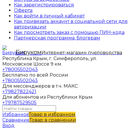
Как зарегистрироваться
Оферта
Как войти в личный кабинет
Как привязать аккаунт в социальной сети для
авторизации
Как просмотреть заказ с помощью ПИН-кода
Партнерская программа, блогерам
Бируком
Интернет-магазин пчеловодства
Республика Крым, г. Симферополь, ул.
Московское Шоссе 9 км.
+78005502043
Бесплатно по всей России
+78005502043
Для мессенджеров в т.ч. МАКС
+79827822421
Для абонентов из Республики Крым
+79787529505
Избранное
Товар в избранном
Сравнение
Товар в сравнении
Вход