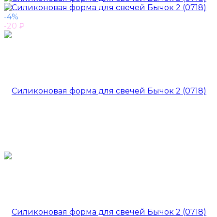
-4%
-20
₽