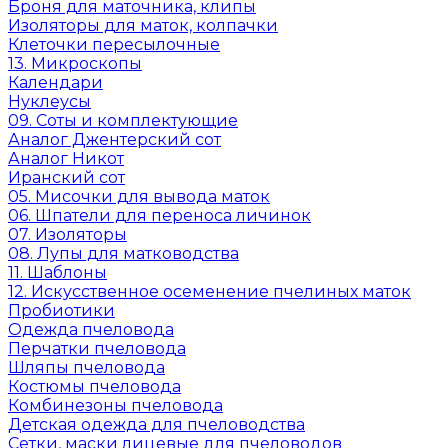
Броня для маточника, клипы
Изоляторы для маток, колпачки
Клеточки пересылочные
13. Микроскопы
Календари
Нуклеусы
09. Соты и комплектующие
Аналог Джентерский сот
Аналог Никот
Иранский сот
05. Мисочки для вывода маток
06. Шпатели для переноса личинок
07. Изоляторы
08. Лупы для матководства
11. Шаблоны
12. Искусственное осеменение пчелиных маток
Пробиотики
Одежда пчеловода
Перчатки пчеловода
Шляпы пчеловода
Костюмы пчеловода
Комбинезоны пчеловода
Детская одежда для пчеловодства
Сетки, маски лицевые для пчеловодов