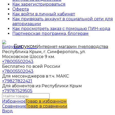
Как зарегистрироваться
Оферта
Как войти в личный кабинет
Как привязать аккаунт в социальной сети для
авторизации
Как просмотреть заказ с помощью ПИН-кода
Партнерская программа, блогерам
Бируком
Интернет-магазин пчеловодства
Республика Крым, г. Симферополь, ул.
Московское Шоссе 9 км.
+78005502043
Бесплатно по всей России
+78005502043
Для мессенджеров в т.ч. МАКС
+79827822421
Для абонентов из Республики Крым
+79787529505
Избранное
Товар в избранном
Сравнение
Товар в сравнении
Вход