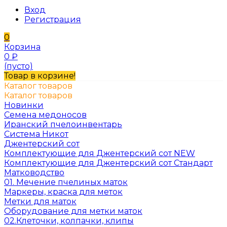
Вход
Регистрация
0
Корзина
0
₽
(пусто)
Товар в корзине!
Каталог товаров
Каталог товаров
Новинки
Семена медоносов
Иранский пчелоинвентарь
Система Никот
Джентерский сот
Комплектующие для Джентерский сот NEW
Комплектующие для Джентерский сот Стандарт
Матководство
01. Мечение пчелиных маток
Маркеры, краска для меток
Метки для маток
Оборудование для метки маток
02.Клеточки, колпачки, клипы