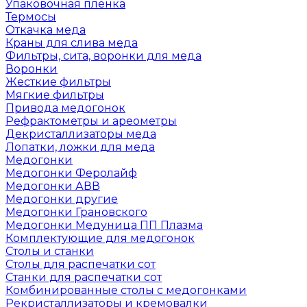
Упаковочная пленка
Термосы
Откачка меда
Краны для слива меда
Фильтры, сита, воронки для меда
Воронки
Жесткие фильтры
Мягкие фильтры
Привода медогонок
Рефрактометры и ареометры
Декристаллизаторы меда
Лопатки, ложки для меда
Медогонки
Медогонки Феролайф
Медогонки АВВ
Медогонки другие
Медогонки Грановского
Медогонки Медуница ПП Плазма
Комплектующие для медогонок
Столы и станки
Столы для распечатки сот
Станки для распечатки сот
Комбинированные столы с медогонками
Рекристаллизаторы и кремовалки