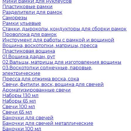
Мини рамки для нуклеусов
Пластиковые рамки
Разделители для рамок
Саморезы
Рамки ульевые
Станки, дыроколы, кондукторы для сборки рамок
Проволока для рамок
Инструмент для работы с рамкой и вощиной
Вощина, воскотопки, матрицы, пресса
Пластиковая вощина
01.Вощина дадан, рут
02.Вальцы, матрицы для изготовления вощины
03.Воскотопки солнечные, паровые,
электрические
Пресса для отжима воска, сока
Свечи, фитили, воск, вощина для свечей
Ароматизированные свечи
Наборы 130 мл
Наборы 65 мл
Свечи 100 мл
Свечи 65 мл
Баночки для свечей
Баночки для свечей металлические
Баночки 100 мл