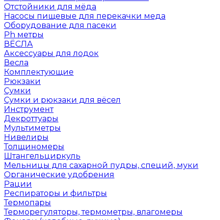
Отстойники для мёда
Насосы пищевые для перекачки меда
Оборудование для пасеки
Ph метры
ВЁСЛА
Аксессуары для лодок
Весла
Комплектующие
Рюкзаки
Сумки
Сумки и рюкзаки для вёсел
Инструмент
Декроттуары
Мультиметры
Нивелиры
Толщиномеры
Штангельциркуль
Мельницы для сахарной пудры, специй, муки
Органические удобрения
Рации
Респираторы и фильтры
Термопары
Терморегуляторы, термометры, влагомеры