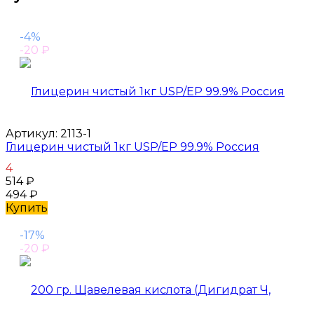
-4%
-20
₽
Артикул:
2113-1
Глицерин чистый 1кг USP/EP 99.9% Россия
4
514
₽
494
₽
Купить
-17%
-20
₽