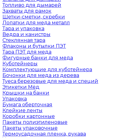
Топливо для дымарей
Захваты для рамок
Щетки-сметки, скребки
Лопатки для меда металл
Тара и упаковка
Ведра и канистры
Стеклянная тара
Флаконы и бутылки ПЭТ
Тара ПЭТ для меда
Фигурные банки для меда
Куботейнеры
Комплектующие для куботейнера
Бочонки для меда из дерева
Туеса березовые для меда и специй
Этикетки Мёд
Крышки на банки
Упаковка
Бумага оберточная
Клейкие ленты
Коробки картонные
Пакеты полиэтиленовые
Пакеты упаковочные
Термоусадочная пленка, рукава