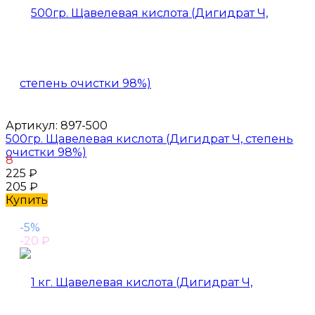
Артикул:
897-500
500гр. Щавелевая кислота (Дигидрат Ч, степень
очистки 98%)
8
225
₽
205
₽
Купить
-5%
-20
₽