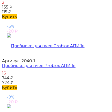
2
135
₽
115
₽
Купить
-3%
-20
₽
Артикул:
2040-1
Пробиокс для пчел Probiox АПИ 1л
16
744
₽
724
₽
Купить
-9%
-20
₽