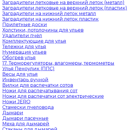
Заградители летковые на верхний леток (металл)
Заградители летковые на верхний леток (пластик)
Заградители на нижний леток металл
Заградители на нижний леток пластик
Прилетные доски
Холстики, потолочины для ульев
Удалители пчёл
Комплектующие для улья
Тележки для улья
Нумерация ульев
Обогрев улья
17. Терморегуляторы, влагомеры, термометры
Улья Пеноулик (ППС)
Весы для улья
Инвентарь ручной
Вилки для распечатки сотов
Ножи для распечатывания сот
Ножи для распечатки сот электрические
Ножи JERO
Стамески пчеловода
Дымари
Дымари пасечные
Меха для дымарей
Стаканы для дымарей