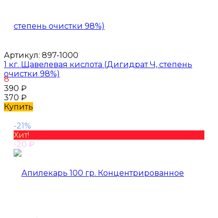
Артикул:
897-1000
1 кг. Щавелевая кислота (Дигидрат Ч, степень
очистки 98%)
8
390
₽
370
₽
Купить
-21%
Хит!
-20
₽