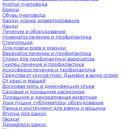
Куртки пчеловода
Брюки
Обувь пчеловода
Канди, корма, инвертирование
Канди
Лечение и оборудование
Нозематоз лечение и профилактика
Стимуляция
Для ловли роёв и роении
Варроатоз лечение и профилактика
Спреи для профилактики варроатоза
Гнилец лечение и профилактика
Аскосфероз лечение и профилактика
Средства от укусов пчел. Дымари в виде спрея
От крыс и мышей
Восковая моль и дезинфекция ульев
Садовые и домашние насекомые
Домашние и декоративные животные
Дым пушки, сублиматоры, оборудование
Рамка и инструмент для рамки и вощины
Втулки для рамок
Гвозди
Держатели рамок