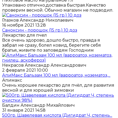
Пихтовое масло натуральное 1 л
Упаковано отлично,доставка быстрая.Качество
проверим весной. Обычно магазин не подводил.
Глазков Александр Николаевич
16 ноября 2021 13:28
Саноксин - порошок (15 гр.) 10 доз
Лекарство для пчел
Все очень здорово, дошло быстро, правда я
забрал не сразу, болел ковид, берегите себя
братья, живите по заповедям Господним
Некрасов Александр Александрович
2 февраля 2021 10:00
АпиМакс Бальзам 100 мл (варроатоз, нозематоз,...
Апимакс
Очень хорошее лекарство для пчёл, для развития
весной и для хорошей зимовки
Балдин Александр Михайлович
31 января 2021 14:58
500гр. Щавелевая кислота (Дигидрат Ч, степень...