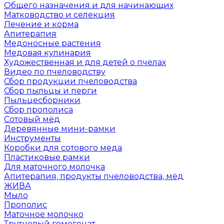
Общего назначения и для начинающих
Матководство и селекция
Лечение и корма
Апитерапия
Медоносные растения
Медовая кулинария
Художественная и для детей о пчелах
Видео по пчеловодству
Сбор продукции пчеловодства
Сбор пыльцы и перги
Пыльцесборники
Сбор прополиса
Сотовый мёд
Деревянные мини-рамки
Инструменты
Коробки для сотового меда
Пластиковые рамки
Для маточного молочка
Апитерапия, продукты пчеловодства, мёд
ЖИВА
Мыло
Прополис
Маточное молочко
Трутневый гомогенат