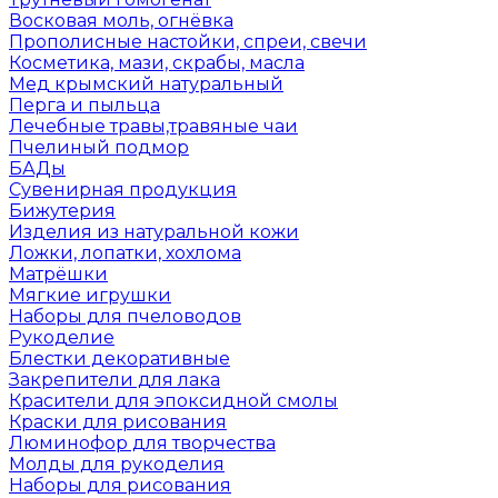
Восковая моль, огнёвка
Прополисные настойки, спреи, свечи
Косметика, мази, скрабы, масла
Мед крымский натуральный
Перга и пыльца
Лечебные травы,травяные чаи
Пчелиный подмор
БАДы
Сувенирная продукция
Бижутерия
Изделия из натуральной кожи
Ложки, лопатки, хохлома
Матрёшки
Мягкие игрушки
Наборы для пчеловодов
Рукоделие
Блестки декоративные
Закрепители для лака
Красители для эпоксидной смолы
Краски для рисования
Люминофор для творчества
Молды для рукоделия
Наборы для рисования