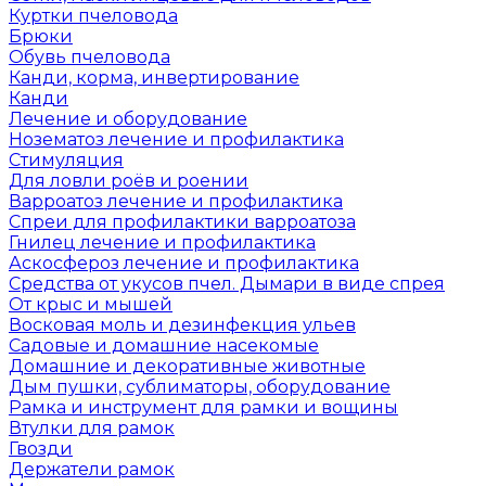
Куртки пчеловода
Брюки
Обувь пчеловода
Канди, корма, инвертирование
Канди
Лечение и оборудование
Нозематоз лечение и профилактика
Стимуляция
Для ловли роёв и роении
Варроатоз лечение и профилактика
Спреи для профилактики варроатоза
Гнилец лечение и профилактика
Аскосфероз лечение и профилактика
Средства от укусов пчел. Дымари в виде спрея
От крыс и мышей
Восковая моль и дезинфекция ульев
Садовые и домашние насекомые
Домашние и декоративные животные
Дым пушки, сублиматоры, оборудование
Рамка и инструмент для рамки и вощины
Втулки для рамок
Гвозди
Держатели рамок