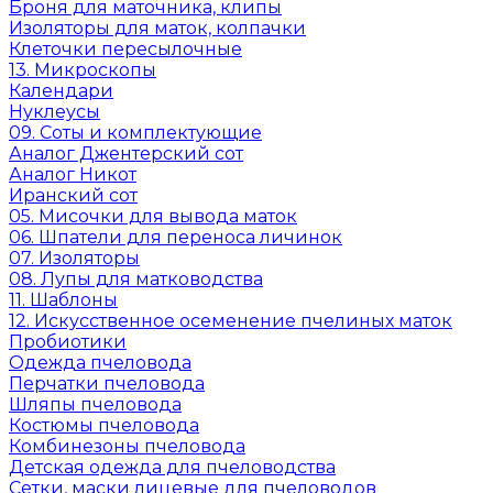
Броня для маточника, клипы
Изоляторы для маток, колпачки
Клеточки пересылочные
13. Микроскопы
Календари
Нуклеусы
09. Соты и комплектующие
Аналог Джентерский сот
Аналог Никот
Иранский сот
05. Мисочки для вывода маток
06. Шпатели для переноса личинок
07. Изоляторы
08. Лупы для матководства
11. Шаблоны
12. Искусственное осеменение пчелиных маток
Пробиотики
Одежда пчеловода
Перчатки пчеловода
Шляпы пчеловода
Костюмы пчеловода
Комбинезоны пчеловода
Детская одежда для пчеловодства
Сетки, маски лицевые для пчеловодов