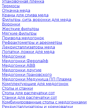
Упаковочная пленка
Термосы
Откачка меда
Краны для слива меда
Фильтры, сита, воронки для меда
Воронки
Жесткие фильтры
Мягкие фильтры
Привода медогонок
Рефрактометры и ареометры
Декристаллизаторы меда
Лопатки, ложки для меда
Медогонки
Медогонки Феролайф
Медогонки АВВ
Медогонки другие
Медогонки Грановского
Медогонки Медуница ПП Плазма
Комплектующие для медогонок
Столы и станки
Столы для распечатки сот
Станки для распечатки сот
Комбинированные столы с медогонками
Рекристаллизаторы и кремовалки