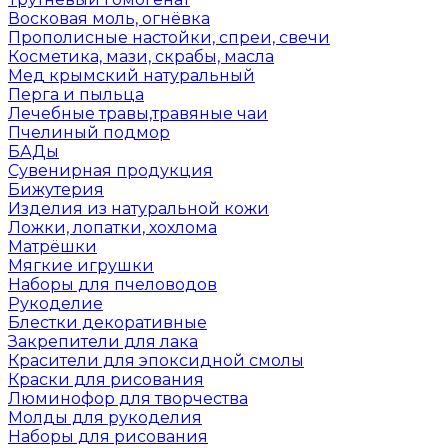
Восковая моль, огнёвка
Прополисные настойки, спреи, свечи
Косметика, мази, скрабы, масла
Мед крымский натуральный
Перга и пыльца
Лечебные травы,травяные чаи
Пчелиный подмор
БАДы
Сувенирная продукция
Бижутерия
Изделия из натуральной кожи
Ложки, лопатки, хохлома
Матрёшки
Мягкие игрушки
Наборы для пчеловодов
Рукоделие
Блестки декоративные
Закрепители для лака
Красители для эпоксидной смолы
Краски для рисования
Люминофор для творчества
Молды для рукоделия
Наборы для рисования