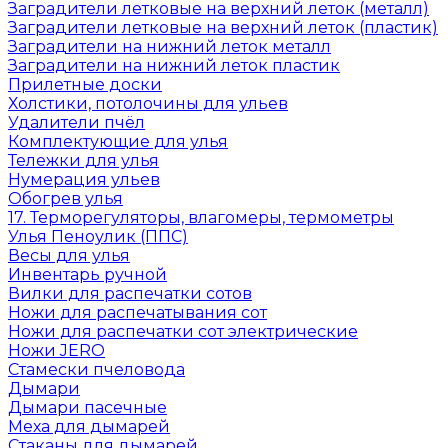
Заградители летковые на верхний леток (металл)
Заградители летковые на верхний леток (пластик)
Заградители на нижний леток металл
Заградители на нижний леток пластик
Прилетные доски
Холстики, потолочины для ульев
Удалители пчёл
Комплектующие для улья
Тележки для улья
Нумерация ульев
Обогрев улья
17. Терморегуляторы, влагомеры, термометры
Улья Пеноулик (ППС)
Весы для улья
Инвентарь ручной
Вилки для распечатки сотов
Ножи для распечатывания сот
Ножи для распечатки сот электрические
Ножи JERO
Стамески пчеловода
Дымари
Дымари пасечные
Меха для дымарей
Стаканы для дымарей