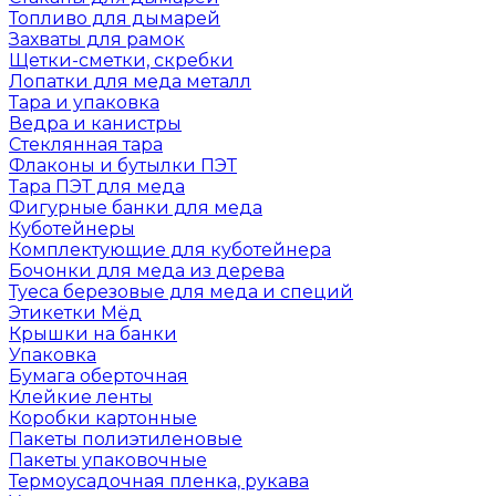
Топливо для дымарей
Захваты для рамок
Щетки-сметки, скребки
Лопатки для меда металл
Тара и упаковка
Ведра и канистры
Стеклянная тара
Флаконы и бутылки ПЭТ
Тара ПЭТ для меда
Фигурные банки для меда
Куботейнеры
Комплектующие для куботейнера
Бочонки для меда из дерева
Туеса березовые для меда и специй
Этикетки Мёд
Крышки на банки
Упаковка
Бумага оберточная
Клейкие ленты
Коробки картонные
Пакеты полиэтиленовые
Пакеты упаковочные
Термоусадочная пленка, рукава