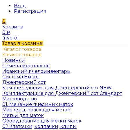
Вход
Регистрация
0
Корзина
0
₽
(пусто)
Товар в корзине!
Каталог товаров
Каталог товаров
Новинки
Семена медоносов
Иранский пчелоинвентарь
Система Никот
Джентерский сот
Комплектующие для Джентерский сот NEW
Комплектующие для Джентерский сот Стандарт
Матководство
01. Мечение пчелиных маток
Маркеры, краска для меток
Метки для маток
Оборудование для метки маток
02.Клеточки, колпачки, клипы