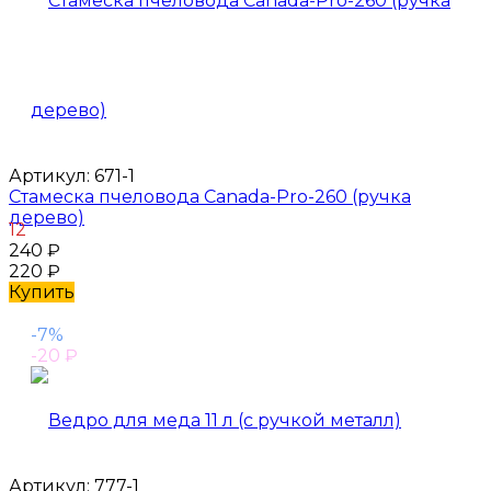
Артикул:
671-1
Стамеска пчеловода Canada-Pro-260 (ручка
дерево)
12
240
₽
220
₽
Купить
-7%
-20
₽
Артикул:
777-1