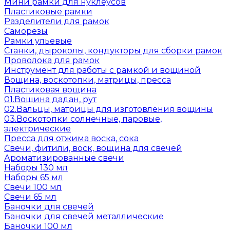
Мини рамки для нуклеусов
Пластиковые рамки
Разделители для рамок
Саморезы
Рамки ульевые
Станки, дыроколы, кондукторы для сборки рамок
Проволока для рамок
Инструмент для работы с рамкой и вощиной
Вощина, воскотопки, матрицы, пресса
Пластиковая вощина
01.Вощина дадан, рут
02.Вальцы, матрицы для изготовления вощины
03.Воскотопки солнечные, паровые,
электрические
Пресса для отжима воска, сока
Свечи, фитили, воск, вощина для свечей
Ароматизированные свечи
Наборы 130 мл
Наборы 65 мл
Свечи 100 мл
Свечи 65 мл
Баночки для свечей
Баночки для свечей металлические
Баночки 100 мл