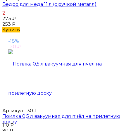
Ведро для меда 11 л (с ручкой металл)
2
273
₽
253
₽
Купить
-18%
-20
₽
Артикул:
130-1
Поилка 0,5 л вакуумная для пчёл на прилетную
доску
110
₽
90
₽