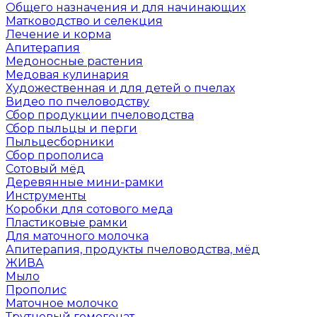
Общего назначения и для начинающих
Матководство и селекция
Лечение и корма
Апитерапия
Медоносные растения
Медовая кулинария
Художественная и для детей о пчелах
Видео по пчеловодству
Сбор продукции пчеловодства
Сбор пыльцы и перги
Пыльцесборники
Сбор прополиса
Сотовый мёд
Деревянные мини-рамки
Инструменты
Коробки для сотового меда
Пластиковые рамки
Для маточного молочка
Апитерапия, продукты пчеловодства, мёд
ЖИВА
Мыло
Прополис
Маточное молочко
Трутневый гомогенат