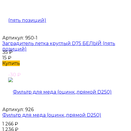
Артикул:
950-1
Заградитель летка круглый D75 БЕЛЫЙ (пять
позиций)
35
₽
15
₽
Купить
-30
₽
Артикул:
926
Фильтр для меда (оцинк.,прямой D250)
1 266
₽
1 236
₽