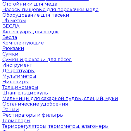
Отстойники для мёда
Насосы пищевые для перекачки меда
Оборудование для пасеки
Ph метры
ВЁСЛА
Аксессуары для лодок
Весла
Комплектующие
Рюкзаки
Сумки
Сумки и рюкзаки для вёсел
Инструмент
Декроттуары
Мультиметры
Нивелиры
Толщиномеры
Штангельциркуль
Мельницы для сахарной пудры, специй, муки
Органические удобрения
Рации
Респираторы и фильтры
Термопары
Терморегуляторы, термометры, влагомеры