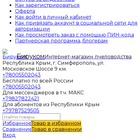
Как зарегистрироваться
Оферта
Как войти в личный кабинет
Как привязать аккаунт в социальной сети для
авторизации
Как просмотреть заказ с помощью ПИН-кода
Партнерская программа, блогерам
Бируком
Интернет-магазин пчеловодства
Республика Крым, г. Симферополь, ул.
Московское Шоссе 9 км.
+78005502043
Бесплатно по всей России
+78005502043
Для мессенджеров в т.ч. МАКС
+79827822421
Для абонентов из Республики Крым
+79787529505
Избранное
Товар в избранном
Сравнение
Товар в сравнении
Вход