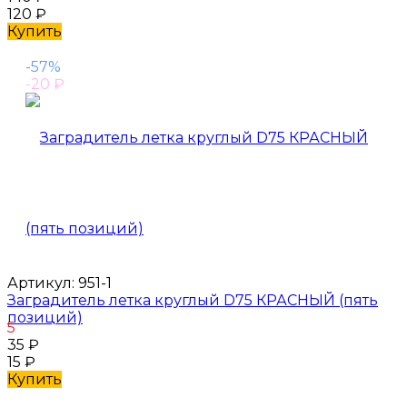
120
₽
Купить
-57%
-20
₽
Артикул:
951-1
Заградитель летка круглый D75 КРАСНЫЙ (пять
позиций)
5
35
₽
15
₽
Купить