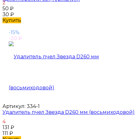
2
50
₽
30
₽
Купить
-15%
-20
₽
Артикул:
334-1
Удалитель пчел Звезда D260 мм (восьмиходовой)
4
131
₽
111
₽