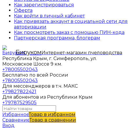
Как зарегистрироваться
Оферта
Как войти в личный кабинет
Как привязать аккаунт в социальной сети для
авторизации
Как просмотреть заказ с помощью ПИН-кода
Партнерская программа, блогерам
Бируком
Интернет-магазин пчеловодства
Республика Крым, г. Симферополь, ул.
Московское Шоссе 9 км.
+78005502043
Бесплатно по всей России
+78005502043
Для мессенджеров в т.ч. МАКС
+79827822421
Для абонентов из Республики Крым
+79787529505
Избранное
Товар в избранном
Сравнение
Товар в сравнении
Вход