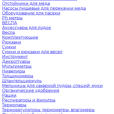
Отстойники для мёда
Насосы пищевые для перекачки меда
Оборудование для пасеки
Ph метры
ВЁСЛА
Аксессуары для лодок
Весла
Комплектующие
Рюкзаки
Сумки
Сумки и рюкзаки для вёсел
Инструмент
Декроттуары
Мультиметры
Нивелиры
Толщиномеры
Штангельциркуль
Мельницы для сахарной пудры, специй, муки
Органические удобрения
Рации
Респираторы и фильтры
Термопары
Терморегуляторы, термометры, влагомеры