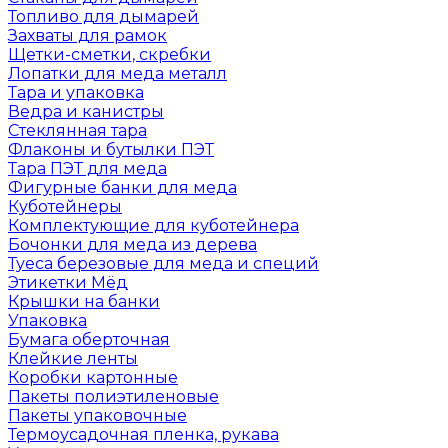
Топливо для дымарей
Захваты для рамок
Щетки-сметки, скребки
Лопатки для меда металл
Тара и упаковка
Ведра и канистры
Стеклянная тара
Флаконы и бутылки ПЭТ
Тара ПЭТ для меда
Фигурные банки для меда
Куботейнеры
Комплектующие для куботейнера
Бочонки для меда из дерева
Туеса березовые для меда и специй
Этикетки Мёд
Крышки на банки
Упаковка
Бумага оберточная
Клейкие ленты
Коробки картонные
Пакеты полиэтиленовые
Пакеты упаковочные
Термоусадочная пленка, рукава