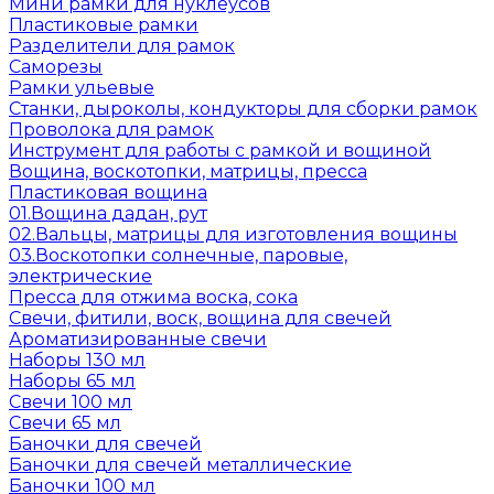
Мини рамки для нуклеусов
Пластиковые рамки
Разделители для рамок
Саморезы
Рамки ульевые
Станки, дыроколы, кондукторы для сборки рамок
Проволока для рамок
Инструмент для работы с рамкой и вощиной
Вощина, воскотопки, матрицы, пресса
Пластиковая вощина
01.Вощина дадан, рут
02.Вальцы, матрицы для изготовления вощины
03.Воскотопки солнечные, паровые,
электрические
Пресса для отжима воска, сока
Свечи, фитили, воск, вощина для свечей
Ароматизированные свечи
Наборы 130 мл
Наборы 65 мл
Свечи 100 мл
Свечи 65 мл
Баночки для свечей
Баночки для свечей металлические
Баночки 100 мл