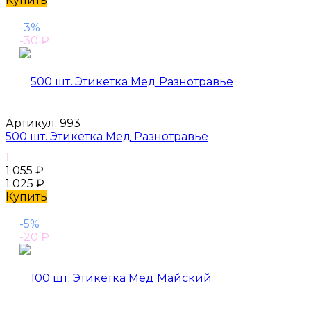
Купить
-3%
-30
₽
Артикул:
993
500 шт. Этикетка Мед Разнотравье
1
1 055
₽
1 025
₽
Купить
-5%
-20
₽