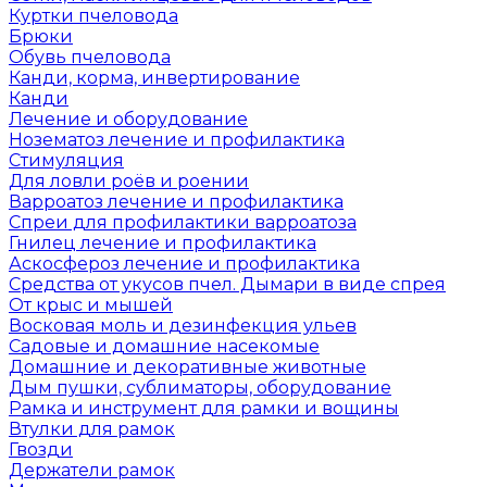
Куртки пчеловода
Брюки
Обувь пчеловода
Канди, корма, инвертирование
Канди
Лечение и оборудование
Нозематоз лечение и профилактика
Стимуляция
Для ловли роёв и роении
Варроатоз лечение и профилактика
Спреи для профилактики варроатоза
Гнилец лечение и профилактика
Аскосфероз лечение и профилактика
Средства от укусов пчел. Дымари в виде спрея
От крыс и мышей
Восковая моль и дезинфекция ульев
Садовые и домашние насекомые
Домашние и декоративные животные
Дым пушки, сублиматоры, оборудование
Рамка и инструмент для рамки и вощины
Втулки для рамок
Гвозди
Держатели рамок