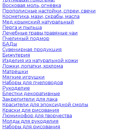
Восковая моль, огнёвка
Прополисные настойки, спреи, свечи
Косметика, мази, скрабы, масла
Мед крымский натуральный
Перга и пыльца
Лечебные травы,травяные чаи
Пчелиный подмор
БАДы
Сувенирная продукция
Бижутерия
Изделия из натуральной кожи
Ложки, лопатки, хохлома
Матрёшки
Мягкие игрушки
Наборы для пчеловодов
Рукоделие
Блестки декоративные
Закрепители для лака
Красители для эпоксидной смолы
Краски для рисования
Люминофор для творчества
Молды для рукоделия
Наборы для рисования