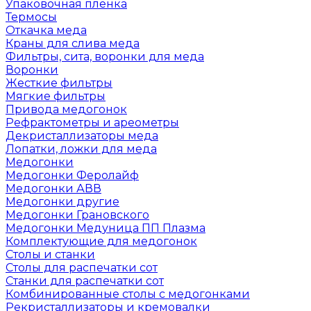
Упаковочная пленка
Термосы
Откачка меда
Краны для слива меда
Фильтры, сита, воронки для меда
Воронки
Жесткие фильтры
Мягкие фильтры
Привода медогонок
Рефрактометры и ареометры
Декристаллизаторы меда
Лопатки, ложки для меда
Медогонки
Медогонки Феролайф
Медогонки АВВ
Медогонки другие
Медогонки Грановского
Медогонки Медуница ПП Плазма
Комплектующие для медогонок
Столы и станки
Столы для распечатки сот
Станки для распечатки сот
Комбинированные столы с медогонками
Рекристаллизаторы и кремовалки