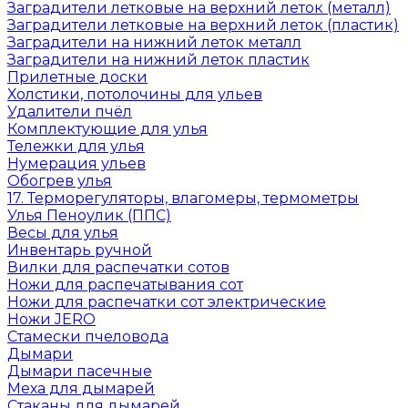
Заградители летковые на верхний леток (металл)
Заградители летковые на верхний леток (пластик)
Заградители на нижний леток металл
Заградители на нижний леток пластик
Прилетные доски
Холстики, потолочины для ульев
Удалители пчёл
Комплектующие для улья
Тележки для улья
Нумерация ульев
Обогрев улья
17. Терморегуляторы, влагомеры, термометры
Улья Пеноулик (ППС)
Весы для улья
Инвентарь ручной
Вилки для распечатки сотов
Ножи для распечатывания сот
Ножи для распечатки сот электрические
Ножи JERO
Стамески пчеловода
Дымари
Дымари пасечные
Меха для дымарей
Стаканы для дымарей