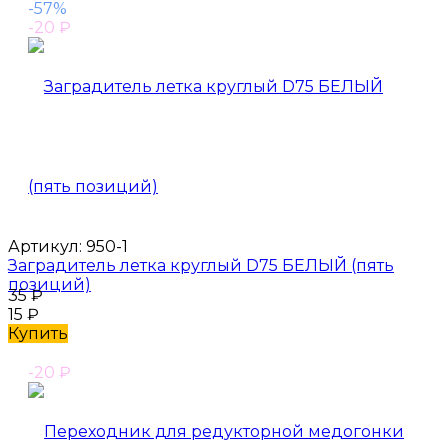
-57%
-20
₽
Артикул:
950-1
Заградитель летка круглый D75 БЕЛЫЙ (пять
позиций)
35
₽
15
₽
Купить
-20
₽