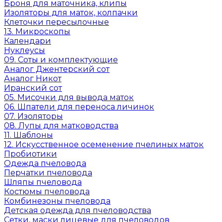
Броня для маточника, клипы
Изоляторы для маток, колпачки
Клеточки пересылочные
13. Микроскопы
Календари
Нуклеусы
09. Соты и комплектующие
Аналог Джентерский сот
Аналог Никот
Иранский сот
05. Мисочки для вывода маток
06. Шпатели для переноса личинок
07. Изоляторы
08. Лупы для матководства
11. Шаблоны
12. Искусственное осеменение пчелиных маток
Пробиотики
Одежда пчеловода
Перчатки пчеловода
Шляпы пчеловода
Костюмы пчеловода
Комбинезоны пчеловода
Детская одежда для пчеловодства
Сетки, маски лицевые для пчеловодов