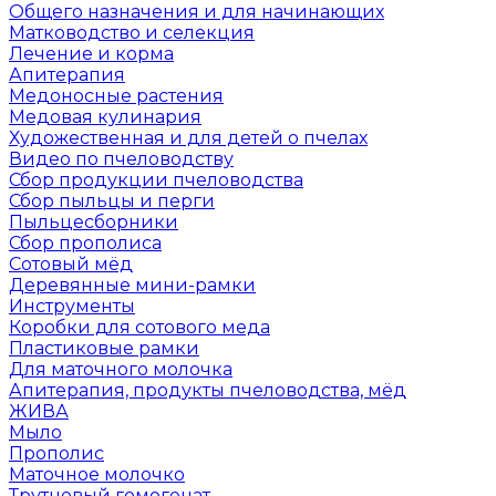
Общего назначения и для начинающих
Матководство и селекция
Лечение и корма
Апитерапия
Медоносные растения
Медовая кулинария
Художественная и для детей о пчелах
Видео по пчеловодству
Сбор продукции пчеловодства
Сбор пыльцы и перги
Пыльцесборники
Сбор прополиса
Сотовый мёд
Деревянные мини-рамки
Инструменты
Коробки для сотового меда
Пластиковые рамки
Для маточного молочка
Апитерапия, продукты пчеловодства, мёд
ЖИВА
Мыло
Прополис
Маточное молочко
Трутневый гомогенат