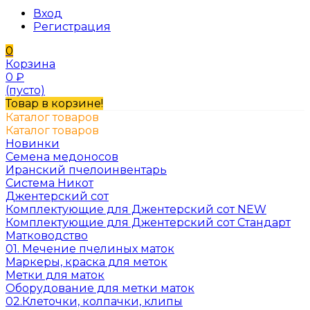
Вход
Регистрация
0
Корзина
0
₽
(пусто)
Товар в корзине!
Каталог товаров
Каталог товаров
Новинки
Семена медоносов
Иранский пчелоинвентарь
Система Никот
Джентерский сот
Комплектующие для Джентерский сот NEW
Комплектующие для Джентерский сот Стандарт
Матководство
01. Мечение пчелиных маток
Маркеры, краска для меток
Метки для маток
Оборудование для метки маток
02.Клеточки, колпачки, клипы