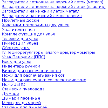
Заградители летковые на верхний леток (металл)
Заградители летковые на верхний леток (пластик)
Заградители на нижний леток металл
Заградители на нижний леток пластик
Прилетные доски
Холстики, потолочины для ульев
Удалители пчёл
Комплектующие для улья
Тележки для улья
Нумерация ульев
Обогрев улья
17. Терморегуляторы, влагомеры, термометры
Улья Пеноулик (ППС)
Весы для улья
Инвентарь ручной
Вилки для распечатки сотов
Ножи для распечатывания сот
Ножи для распечатки сот электрические
Ножи JERO
Стамески пчеловода
Дымари
Дымари пасечные
Меха для дымарей
Стаканы для дымарей