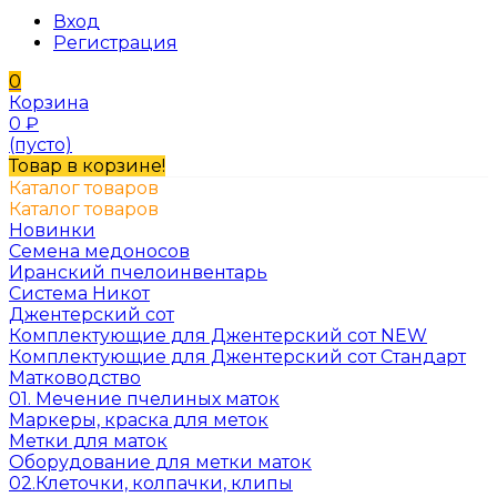
Вход
Регистрация
0
Корзина
0
₽
(пусто)
Товар в корзине!
Каталог товаров
Каталог товаров
Новинки
Семена медоносов
Иранский пчелоинвентарь
Система Никот
Джентерский сот
Комплектующие для Джентерский сот NEW
Комплектующие для Джентерский сот Стандарт
Матководство
01. Мечение пчелиных маток
Маркеры, краска для меток
Метки для маток
Оборудование для метки маток
02.Клеточки, колпачки, клипы