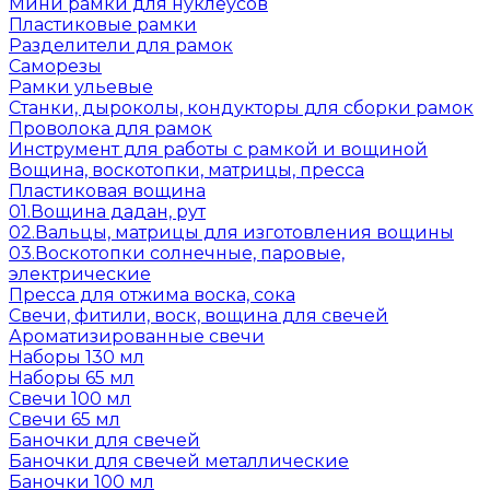
Мини рамки для нуклеусов
Пластиковые рамки
Разделители для рамок
Саморезы
Рамки ульевые
Станки, дыроколы, кондукторы для сборки рамок
Проволока для рамок
Инструмент для работы с рамкой и вощиной
Вощина, воскотопки, матрицы, пресса
Пластиковая вощина
01.Вощина дадан, рут
02.Вальцы, матрицы для изготовления вощины
03.Воскотопки солнечные, паровые,
электрические
Пресса для отжима воска, сока
Свечи, фитили, воск, вощина для свечей
Ароматизированные свечи
Наборы 130 мл
Наборы 65 мл
Свечи 100 мл
Свечи 65 мл
Баночки для свечей
Баночки для свечей металлические
Баночки 100 мл