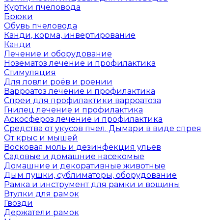
Куртки пчеловода
Брюки
Обувь пчеловода
Канди, корма, инвертирование
Канди
Лечение и оборудование
Нозематоз лечение и профилактика
Стимуляция
Для ловли роёв и роении
Варроатоз лечение и профилактика
Спреи для профилактики варроатоза
Гнилец лечение и профилактика
Аскосфероз лечение и профилактика
Средства от укусов пчел. Дымари в виде спрея
От крыс и мышей
Восковая моль и дезинфекция ульев
Садовые и домашние насекомые
Домашние и декоративные животные
Дым пушки, сублиматоры, оборудование
Рамка и инструмент для рамки и вощины
Втулки для рамок
Гвозди
Держатели рамок