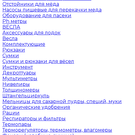
Отстойники для мёда
Насосы пищевые для перекачки меда
Оборудование для пасеки
Ph метры
ВЁСЛА
Аксессуары для лодок
Весла
Комплектующие
Рюкзаки
Сумки
Сумки и рюкзаки для вёсел
Инструмент
Декроттуары
Мультиметры
Нивелиры
Толщиномеры
Штангельциркуль
Мельницы для сахарной пудры, специй, муки
Органические удобрения
Рации
Респираторы и фильтры
Термопары
Терморегуляторы, термометры, влагомеры