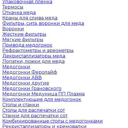
Упаковочная пленка
Термосы
Откачка меда
Краны для слива меда
Фильтры, сита, воронки для меда
Воронки
Жесткие фильтры
Мягкие фильтры
Привода медогонок
Рефрактометры и ареометры
Декристаллизаторы меда
Лопатки, ложки для меда
Медогонки
Медогонки Феролайф
Медогонки АВВ
Медогонки другие
Медогонки Грановского
Медогонки Медуница ПП Плазма
Комплектующие для медогонок
Столы и станки
Столы для распечатки сот
Станки для распечатки сот
Комбинированные столы с медогонками
Рекристаллизаторы и кремовалки