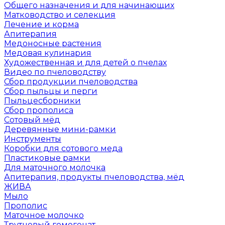
Общего назначения и для начинающих
Матководство и селекция
Лечение и корма
Апитерапия
Медоносные растения
Медовая кулинария
Художественная и для детей о пчелах
Видео по пчеловодству
Сбор продукции пчеловодства
Сбор пыльцы и перги
Пыльцесборники
Сбор прополиса
Сотовый мёд
Деревянные мини-рамки
Инструменты
Коробки для сотового меда
Пластиковые рамки
Для маточного молочка
Апитерапия, продукты пчеловодства, мёд
ЖИВА
Мыло
Прополис
Маточное молочко
Трутневый гомогенат