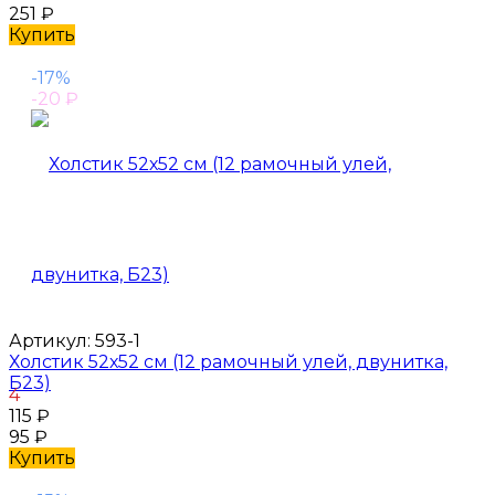
251
₽
Купить
-17%
-20
₽
Артикул:
593-1
Холстик 52х52 см (12 рамочный улей, двунитка,
Б23)
4
115
₽
95
₽
Купить