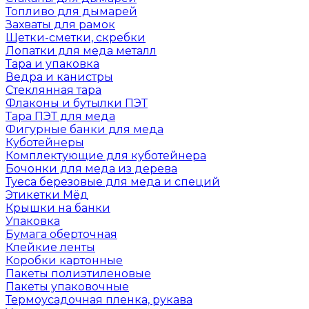
Топливо для дымарей
Захваты для рамок
Щетки-сметки, скребки
Лопатки для меда металл
Тара и упаковка
Ведра и канистры
Стеклянная тара
Флаконы и бутылки ПЭТ
Тара ПЭТ для меда
Фигурные банки для меда
Куботейнеры
Комплектующие для куботейнера
Бочонки для меда из дерева
Туеса березовые для меда и специй
Этикетки Мёд
Крышки на банки
Упаковка
Бумага оберточная
Клейкие ленты
Коробки картонные
Пакеты полиэтиленовые
Пакеты упаковочные
Термоусадочная пленка, рукава