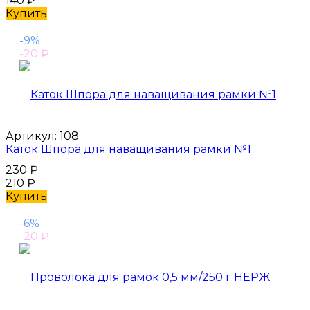
140
₽
Купить
-9%
-20
₽
Артикул:
108
Каток Шпора для наващивания рамки №1
230
₽
210
₽
Купить
-6%
-20
₽