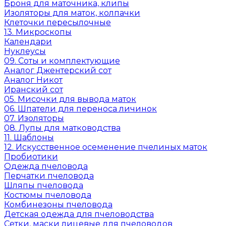
Броня для маточника, клипы
Изоляторы для маток, колпачки
Клеточки пересылочные
13. Микроскопы
Календари
Нуклеусы
09. Соты и комплектующие
Аналог Джентерский сот
Аналог Никот
Иранский сот
05. Мисочки для вывода маток
06. Шпатели для переноса личинок
07. Изоляторы
08. Лупы для матководства
11. Шаблоны
12. Искусственное осеменение пчелиных маток
Пробиотики
Одежда пчеловода
Перчатки пчеловода
Шляпы пчеловода
Костюмы пчеловода
Комбинезоны пчеловода
Детская одежда для пчеловодства
Сетки, маски лицевые для пчеловодов