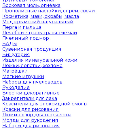
Восковая моль, огнёвка
Прополисные настойки, спреи, свечи
Косметика, мази, скрабы, масла
Мед крымский натуральный
Перга и пыльца
Лечебные травы,травяные чаи
Пчелиный подмор
БАДы
Сувенирная продукция
Бижутерия
Изделия из натуральной кожи
Ложки, лопатки, хохлома
Матрёшки
Мягкие игрушки
Наборы для пчеловодов
Рукоделие
Блестки декоративные
Закрепители для лака
Красители для эпоксидной смолы
Краски для рисования
Люминофор для творчества
Молды для рукоделия
Наборы для рисования