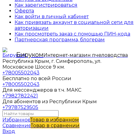
Как зарегистрироваться
Оферта
Как войти в личный кабинет
Как привязать аккаунт в социальной сети для
авторизации
Как просмотреть заказ с помощью ПИН-кода
Партнерская программа, блогерам
Бируком
Интернет-магазин пчеловодства
Республика Крым, г. Симферополь, ул.
Московское Шоссе 9 км.
+78005502043
Бесплатно по всей России
+78005502043
Для мессенджеров в т.ч. МАКС
+79827822421
Для абонентов из Республики Крым
+79787529505
Избранное
Товар в избранном
Сравнение
Товар в сравнении
Вход