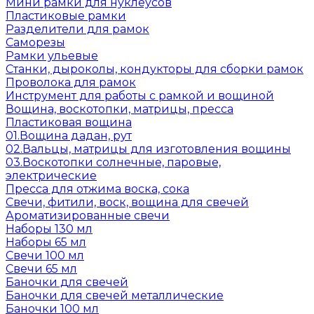
Мини рамки для нуклеусов
Пластиковые рамки
Разделители для рамок
Саморезы
Рамки ульевые
Станки, дыроколы, кондукторы для сборки рамок
Проволока для рамок
Инструмент для работы с рамкой и вощиной
Вощина, воскотопки, матрицы, пресса
Пластиковая вощина
01.Вощина дадан, рут
02.Вальцы, матрицы для изготовления вощины
03.Воскотопки солнечные, паровые,
электрические
Пресса для отжима воска, сока
Свечи, фитили, воск, вощина для свечей
Ароматизированные свечи
Наборы 130 мл
Наборы 65 мл
Свечи 100 мл
Свечи 65 мл
Баночки для свечей
Баночки для свечей металлические
Баночки 100 мл