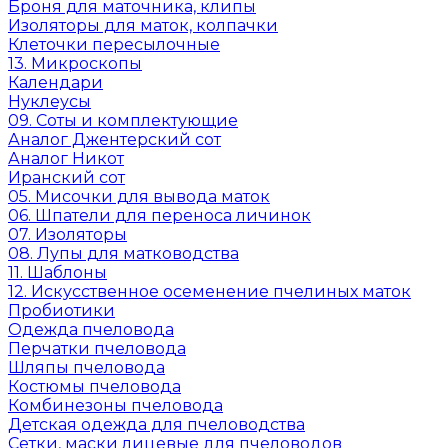
Броня для маточника, клипы
Изоляторы для маток, колпачки
Клеточки пересылочные
13. Микроскопы
Календари
Нуклеусы
09. Соты и комплектующие
Аналог Джентерский сот
Аналог Никот
Иранский сот
05. Мисочки для вывода маток
06. Шпатели для переноса личинок
07. Изоляторы
08. Лупы для матководства
11. Шаблоны
12. Искусственное осеменение пчелиных маток
Пробиотики
Одежда пчеловода
Перчатки пчеловода
Шляпы пчеловода
Костюмы пчеловода
Комбинезоны пчеловода
Детская одежда для пчеловодства
Сетки, маски лицевые для пчеловодов