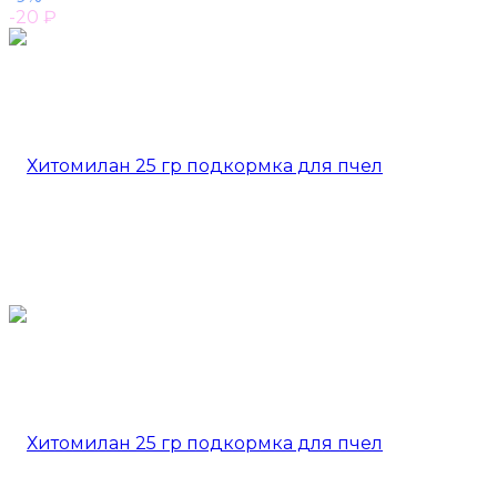
-20
₽