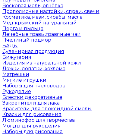
Восковая моль, огнёвка
Прополисные настойки, спреи, свечи
Косметика, мази, скрабы, масла
Мед крымский натуральный
Перга и пыльца
Лечебные травы,травяные чаи
Пчелиный подмор
БАДы
Сувенирная продукция
Бижутерия
Изделия из натуральной кожи
Ложки, лопатки, хохлома
Матрёшки
Мягкие игрушки
Наборы для пчеловодов
Рукоделие
Блестки декоративные
Закрепители для лака
Красители для эпоксидной смолы
Краски для рисования
Люминофор для творчества
Молды для рукоделия
Наборы для рисования