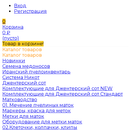
Вход
Регистрация
0
Корзина
0
₽
(пусто)
Товар в корзине!
Каталог товаров
Каталог товаров
Новинки
Семена медоносов
Иранский пчелоинвентарь
Система Никот
Джентерский сот
Комплектующие для Джентерский сот NEW
Комплектующие для Джентерский сот Стандарт
Матководство
01. Мечение пчелиных маток
Маркеры, краска для меток
Метки для маток
Оборудование для метки маток
02.Клеточки, колпачки, клипы