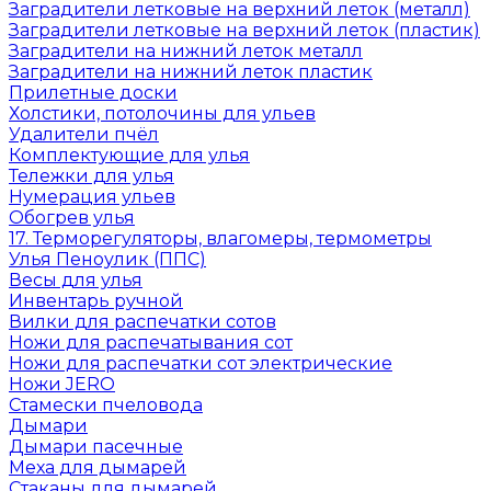
Заградители летковые на верхний леток (металл)
Заградители летковые на верхний леток (пластик)
Заградители на нижний леток металл
Заградители на нижний леток пластик
Прилетные доски
Холстики, потолочины для ульев
Удалители пчёл
Комплектующие для улья
Тележки для улья
Нумерация ульев
Обогрев улья
17. Терморегуляторы, влагомеры, термометры
Улья Пеноулик (ППС)
Весы для улья
Инвентарь ручной
Вилки для распечатки сотов
Ножи для распечатывания сот
Ножи для распечатки сот электрические
Ножи JERO
Стамески пчеловода
Дымари
Дымари пасечные
Меха для дымарей
Стаканы для дымарей