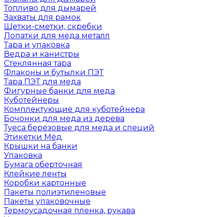
Топливо для дымарей
Захваты для рамок
Щетки-сметки, скребки
Лопатки для меда металл
Тара и упаковка
Ведра и канистры
Стеклянная тара
Флаконы и бутылки ПЭТ
Тара ПЭТ для меда
Фигурные банки для меда
Куботейнеры
Комплектующие для куботейнера
Бочонки для меда из дерева
Туеса березовые для меда и специй
Этикетки Мёд
Крышки на банки
Упаковка
Бумага оберточная
Клейкие ленты
Коробки картонные
Пакеты полиэтиленовые
Пакеты упаковочные
Термоусадочная пленка, рукава