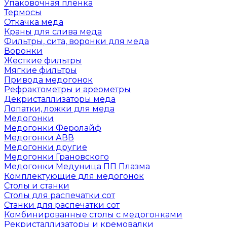
Упаковочная пленка
Термосы
Откачка меда
Краны для слива меда
Фильтры, сита, воронки для меда
Воронки
Жесткие фильтры
Мягкие фильтры
Привода медогонок
Рефрактометры и ареометры
Декристаллизаторы меда
Лопатки, ложки для меда
Медогонки
Медогонки Феролайф
Медогонки АВВ
Медогонки другие
Медогонки Грановского
Медогонки Медуница ПП Плазма
Комплектующие для медогонок
Столы и станки
Столы для распечатки сот
Станки для распечатки сот
Комбинированные столы с медогонками
Рекристаллизаторы и кремовалки