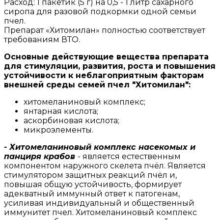
Расход: 1 пакетик (5 г) на 0,5 - 1 литр сахарного
сиропа для разовой подкормки одной семьи
пчел.
Препарат «Хитомилан» полностью соответствует
требованиям ВТО.
Основные действующие вещества препарата
для стимуляции, развития, роста и повышения
устойчивости к неблагоприятным факторам
внешней среды семей пчел "Хитомилан":
хитомеланиновый комплекс;
янтарная кислота;
аскорбиновая кислота;
микроэлементы.
- Хитомеланиновый комплекс насекомых и
панциря крабов
- является естественным
компонентом наружного скелета пчёл. Является
стимулятором защитных реакций пчёл и,
повышая общую устойчивость, формирует
адекватный иммунный ответ к патогенам,
усиливая индивидуальный и общественный
иммунитет пчел. Хитомеланиновый комплекс