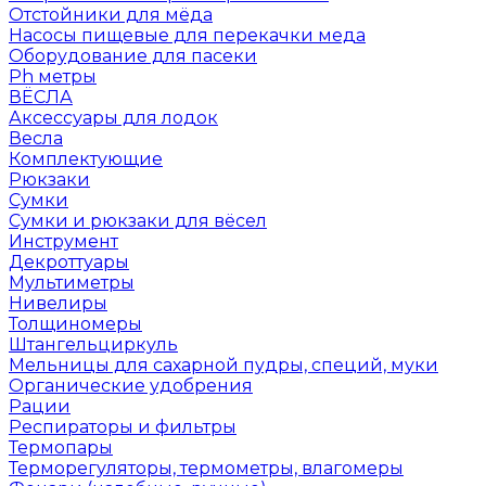
Отстойники для мёда
Насосы пищевые для перекачки меда
Оборудование для пасеки
Ph метры
ВЁСЛА
Аксессуары для лодок
Весла
Комплектующие
Рюкзаки
Сумки
Сумки и рюкзаки для вёсел
Инструмент
Декроттуары
Мультиметры
Нивелиры
Толщиномеры
Штангельциркуль
Мельницы для сахарной пудры, специй, муки
Органические удобрения
Рации
Респираторы и фильтры
Термопары
Терморегуляторы, термометры, влагомеры