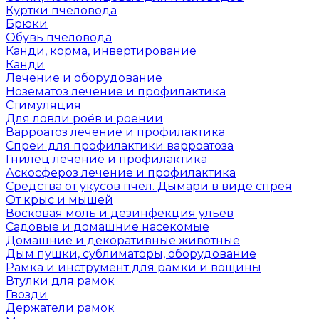
Куртки пчеловода
Брюки
Обувь пчеловода
Канди, корма, инвертирование
Канди
Лечение и оборудование
Нозематоз лечение и профилактика
Стимуляция
Для ловли роёв и роении
Варроатоз лечение и профилактика
Спреи для профилактики варроатоза
Гнилец лечение и профилактика
Аскосфероз лечение и профилактика
Средства от укусов пчел. Дымари в виде спрея
От крыс и мышей
Восковая моль и дезинфекция ульев
Садовые и домашние насекомые
Домашние и декоративные животные
Дым пушки, сублиматоры, оборудование
Рамка и инструмент для рамки и вощины
Втулки для рамок
Гвозди
Держатели рамок