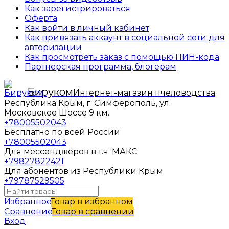
Как зарегистрироваться
Оферта
Как войти в личный кабинет
Как привязать аккаунт в социальной сети для
авторизации
Как просмотреть заказ с помощью ПИН-кода
Партнерская программа, блогерам
Бируком
Интернет-магазин пчеловодства
Республика Крым, г. Симферополь, ул.
Московское Шоссе 9 км.
+78005502043
Бесплатно по всей России
+78005502043
Для мессенджеров в т.ч. МАКС
+79827822421
Для абонентов из Республики Крым
+79787529505
Избранное
Товар в избранном
Сравнение
Товар в сравнении
Вход