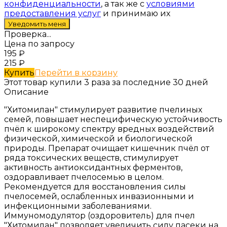
конфиденциальности
, а так же с
условиями
предоставления услуг
и принимаю их
Проверка...
Цена по запросу
195
₽
215
₽
Купить
Перейти в корзину
Этот товар купили 3 раза за последние 30 дней
Описание
"Хитомилан" стимулирует развитие пчелиных
семей, повышает неспецифическую устойчивость
пчёл к широкому спектру вредных воздействий
физической, химической и биологической
природы. Препарат очищает кишечник пчёл от
ряда токсических веществ, стимулирует
активность антиоксидантных ферментов,
оздоравливает пчелосемью в целом.
Рекомендуется для восстановления силы
пчелосемей, ослабленных инвазионными и
инфекционными заболеваниями.
Иммуномодулятор (оздоровитель) для пчел
"Хитомилан" позволяет увеличить силу пасеки на