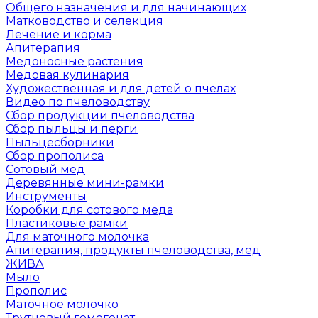
Общего назначения и для начинающих
Матководство и селекция
Лечение и корма
Апитерапия
Медоносные растения
Медовая кулинария
Художественная и для детей о пчелах
Видео по пчеловодству
Сбор продукции пчеловодства
Сбор пыльцы и перги
Пыльцесборники
Сбор прополиса
Сотовый мёд
Деревянные мини-рамки
Инструменты
Коробки для сотового меда
Пластиковые рамки
Для маточного молочка
Апитерапия, продукты пчеловодства, мёд
ЖИВА
Мыло
Прополис
Маточное молочко
Трутневый гомогенат