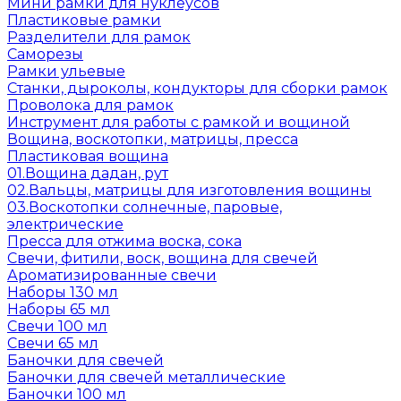
Мини рамки для нуклеусов
Пластиковые рамки
Разделители для рамок
Саморезы
Рамки ульевые
Станки, дыроколы, кондукторы для сборки рамок
Проволока для рамок
Инструмент для работы с рамкой и вощиной
Вощина, воскотопки, матрицы, пресса
Пластиковая вощина
01.Вощина дадан, рут
02.Вальцы, матрицы для изготовления вощины
03.Воскотопки солнечные, паровые,
электрические
Пресса для отжима воска, сока
Свечи, фитили, воск, вощина для свечей
Ароматизированные свечи
Наборы 130 мл
Наборы 65 мл
Свечи 100 мл
Свечи 65 мл
Баночки для свечей
Баночки для свечей металлические
Баночки 100 мл