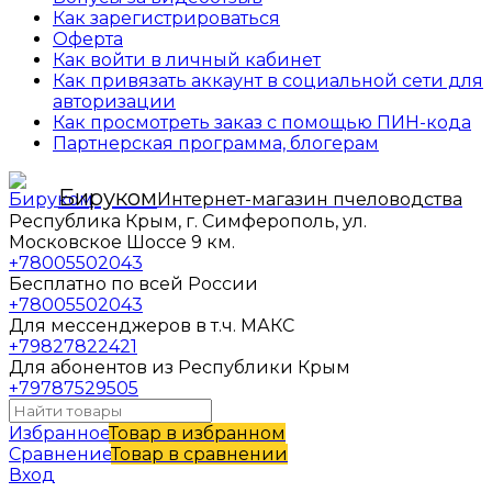
Как зарегистрироваться
Оферта
Как войти в личный кабинет
Как привязать аккаунт в социальной сети для
авторизации
Как просмотреть заказ с помощью ПИН-кода
Партнерская программа, блогерам
Бируком
Интернет-магазин пчеловодства
Республика Крым, г. Симферополь, ул.
Московское Шоссе 9 км.
+78005502043
Бесплатно по всей России
+78005502043
Для мессенджеров в т.ч. МАКС
+79827822421
Для абонентов из Республики Крым
+79787529505
Избранное
Товар в избранном
Сравнение
Товар в сравнении
Вход