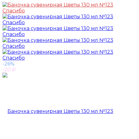
-26%
-20
₽