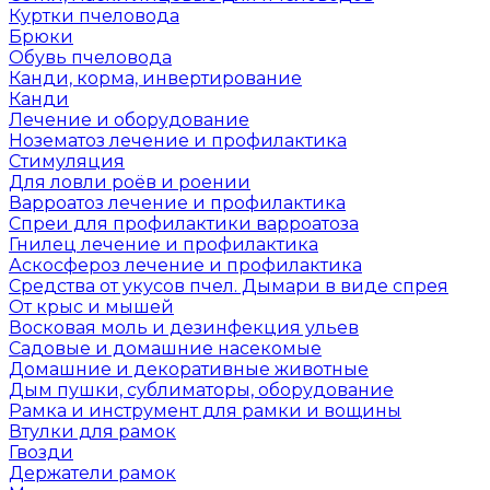
Куртки пчеловода
Брюки
Обувь пчеловода
Канди, корма, инвертирование
Канди
Лечение и оборудование
Нозематоз лечение и профилактика
Стимуляция
Для ловли роёв и роении
Варроатоз лечение и профилактика
Спреи для профилактики варроатоза
Гнилец лечение и профилактика
Аскосфероз лечение и профилактика
Средства от укусов пчел. Дымари в виде спрея
От крыс и мышей
Восковая моль и дезинфекция ульев
Садовые и домашние насекомые
Домашние и декоративные животные
Дым пушки, сублиматоры, оборудование
Рамка и инструмент для рамки и вощины
Втулки для рамок
Гвозди
Держатели рамок