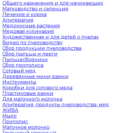
Общего назначения и для начинающих
Матководство и селекция
Лечение и корма
Апитерапия
Медоносные растения
Медовая кулинария
Художественная и для детей о пчелах
Видео по пчеловодству
Сбор продукции пчеловодства
Сбор пыльцы и перги
Пыльцесборники
Сбор прополиса
Сотовый мёд
Деревянные мини-рамки
Инструменты
Коробки для сотового меда
Пластиковые рамки
Для маточного молочка
Апитерапия, продукты пчеловодства, мёд
ЖИВА
Мыло
Прополис
Маточное молочко
Трутневый гомогенат