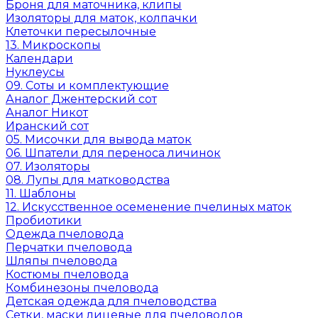
Броня для маточника, клипы
Изоляторы для маток, колпачки
Клеточки пересылочные
13. Микроскопы
Календари
Нуклеусы
09. Соты и комплектующие
Аналог Джентерский сот
Аналог Никот
Иранский сот
05. Мисочки для вывода маток
06. Шпатели для переноса личинок
07. Изоляторы
08. Лупы для матководства
11. Шаблоны
12. Искусственное осеменение пчелиных маток
Пробиотики
Одежда пчеловода
Перчатки пчеловода
Шляпы пчеловода
Костюмы пчеловода
Комбинезоны пчеловода
Детская одежда для пчеловодства
Сетки, маски лицевые для пчеловодов