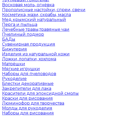
Восковая моль, огнёвка
Прополисные настойки, спреи, свечи
Косметика, мази, скрабы, масла
Мед крымский натуральный
Перга и пыльца
Лечебные травы,травяные чаи
Пчелиный подмор
БАДы
Сувенирная продукция
Бижутерия
Изделия из натуральной кожи
Ложки, лопатки, хохлома
Матрёшки
Мягкие игрушки
Наборы для пчеловодов
Рукоделие
Блестки декоративные
Закрепители для лака
Красители для эпоксидной смолы
Краски для рисования
Люминофор для творчества
Молды для рукоделия
Наборы для рисования