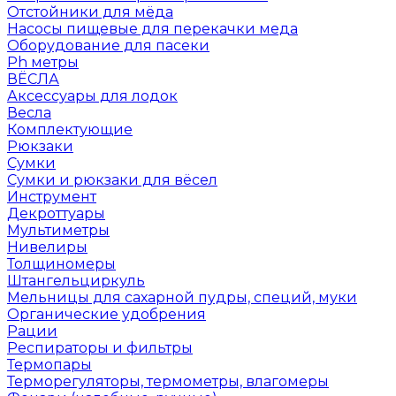
Отстойники для мёда
Насосы пищевые для перекачки меда
Оборудование для пасеки
Ph метры
ВЁСЛА
Аксессуары для лодок
Весла
Комплектующие
Рюкзаки
Сумки
Сумки и рюкзаки для вёсел
Инструмент
Декроттуары
Мультиметры
Нивелиры
Толщиномеры
Штангельциркуль
Мельницы для сахарной пудры, специй, муки
Органические удобрения
Рации
Респираторы и фильтры
Термопары
Терморегуляторы, термометры, влагомеры