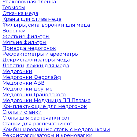
Упаковочная пленка
Термосы
Откачка меда
Краны для слива меда
Фильтры, сита, воронки для меда
Воронки
Жесткие фильтры
Мягкие фильтры
Привода медогонок
Рефрактометры и ареометры
Декристаллизаторы меда
Лопатки, ложки для меда
Медогонки
Медогонки Феролайф
Медогонки АВВ
Медогонки другие
Медогонки Грановского
Медогонки Медуница ПП Плазма
Комплектующие для медогонок
Столы и станки
Столы для распечатки сот
Станки для распечатки сот
Комбинированные столы с медогонками
Рекристаллизаторы и кремовалки