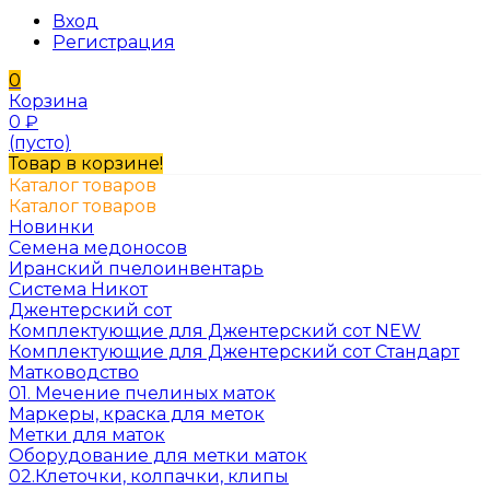
Вход
Регистрация
0
Корзина
0
₽
(пусто)
Товар в корзине!
Каталог товаров
Каталог товаров
Новинки
Семена медоносов
Иранский пчелоинвентарь
Система Никот
Джентерский сот
Комплектующие для Джентерский сот NEW
Комплектующие для Джентерский сот Стандарт
Матководство
01. Мечение пчелиных маток
Маркеры, краска для меток
Метки для маток
Оборудование для метки маток
02.Клеточки, колпачки, клипы