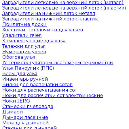
Заградители летковые на верхний леток (металл)
Заградители летковые на верхний леток (пластик)
Заградители на нижний леток металл
Заградители на нижний леток пластик
Прилетные доски
Холстики, потолочины для ульев
Удалители пчёл
Комплектующие для улья
Тележки для улья
Нумерация ульев
Обогрев улья
17. Терморегуляторы, влагомеры, термометры
Улья Пеноулик (ППС)
Весы для улья
Инвентарь ручной
Вилки для распечатки сотов
Ножи для распечатывания сот
Ножи для распечатки сот электрические
Ножи JERO
Стамески пчеловода
Дымари
Дымари пасечные
Меха для дымарей
Стаканы для дымарей