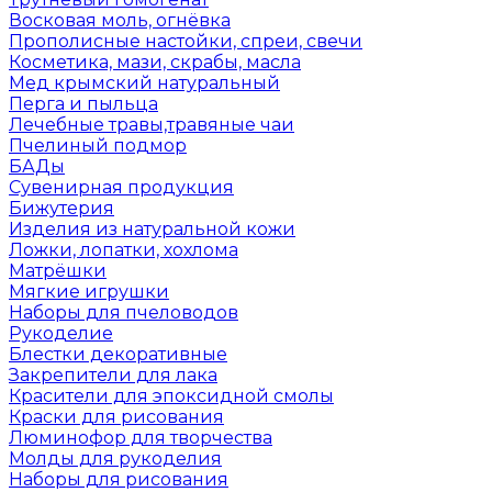
Восковая моль, огнёвка
Прополисные настойки, спреи, свечи
Косметика, мази, скрабы, масла
Мед крымский натуральный
Перга и пыльца
Лечебные травы,травяные чаи
Пчелиный подмор
БАДы
Сувенирная продукция
Бижутерия
Изделия из натуральной кожи
Ложки, лопатки, хохлома
Матрёшки
Мягкие игрушки
Наборы для пчеловодов
Рукоделие
Блестки декоративные
Закрепители для лака
Красители для эпоксидной смолы
Краски для рисования
Люминофор для творчества
Молды для рукоделия
Наборы для рисования