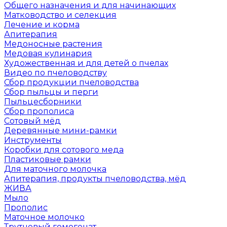
Общего назначения и для начинающих
Матководство и селекция
Лечение и корма
Апитерапия
Медоносные растения
Медовая кулинария
Художественная и для детей о пчелах
Видео по пчеловодству
Сбор продукции пчеловодства
Сбор пыльцы и перги
Пыльцесборники
Сбор прополиса
Сотовый мёд
Деревянные мини-рамки
Инструменты
Коробки для сотового меда
Пластиковые рамки
Для маточного молочка
Апитерапия, продукты пчеловодства, мёд
ЖИВА
Мыло
Прополис
Маточное молочко
Трутневый гомогенат