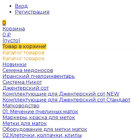
Вход
Регистрация
0
Корзина
0
₽
(пусто)
Товар в корзине!
Каталог товаров
Каталог товаров
Новинки
Семена медоносов
Иранский пчелоинвентарь
Система Никот
Джентерский сот
Комплектующие для Джентерский сот NEW
Комплектующие для Джентерский сот Стандарт
Матководство
01. Мечение пчелиных маток
Маркеры, краска для меток
Метки для маток
Оборудование для метки маток
02.Клеточки, колпачки, клипы