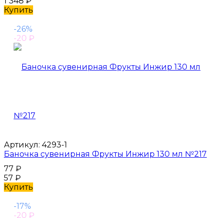
1 348
₽
Купить
-26%
-20
₽
Артикул:
4293-1
Баночка сувенирная Фрукты Инжир 130 мл №217
77
₽
57
₽
Купить
-17%
-20
₽