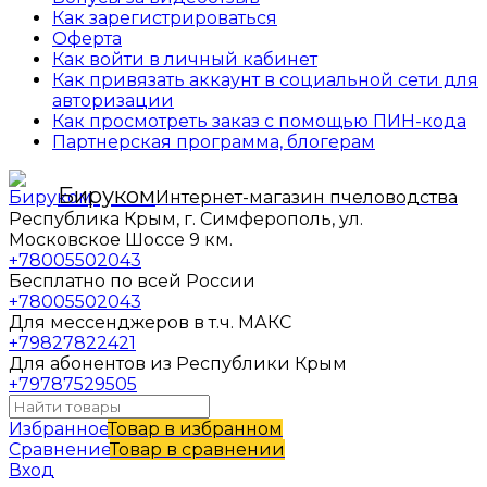
Как зарегистрироваться
Оферта
Как войти в личный кабинет
Как привязать аккаунт в социальной сети для
авторизации
Как просмотреть заказ с помощью ПИН-кода
Партнерская программа, блогерам
Бируком
Интернет-магазин пчеловодства
Республика Крым, г. Симферополь, ул.
Московское Шоссе 9 км.
+78005502043
Бесплатно по всей России
+78005502043
Для мессенджеров в т.ч. МАКС
+79827822421
Для абонентов из Республики Крым
+79787529505
Избранное
Товар в избранном
Сравнение
Товар в сравнении
Вход