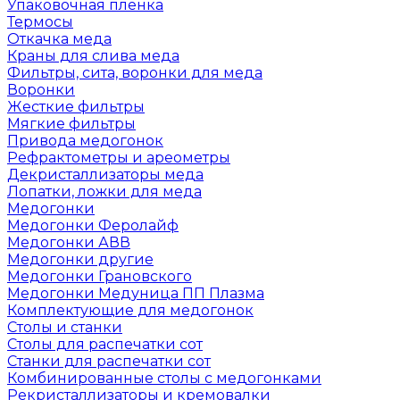
Упаковочная пленка
Термосы
Откачка меда
Краны для слива меда
Фильтры, сита, воронки для меда
Воронки
Жесткие фильтры
Мягкие фильтры
Привода медогонок
Рефрактометры и ареометры
Декристаллизаторы меда
Лопатки, ложки для меда
Медогонки
Медогонки Феролайф
Медогонки АВВ
Медогонки другие
Медогонки Грановского
Медогонки Медуница ПП Плазма
Комплектующие для медогонок
Столы и станки
Столы для распечатки сот
Станки для распечатки сот
Комбинированные столы с медогонками
Рекристаллизаторы и кремовалки