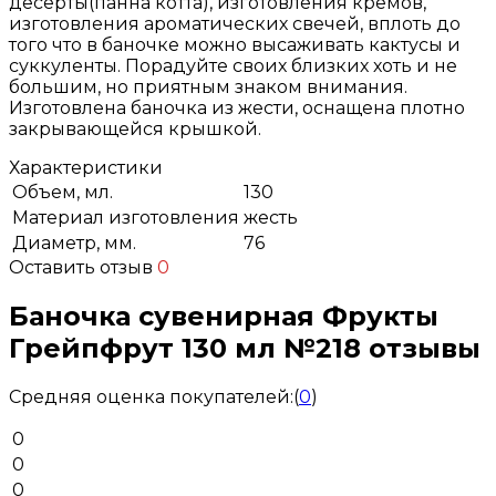
десерты(панна котта), изготовления кремов,
изготовления ароматических свечей, вплоть до
того что в баночке можно высаживать кактусы и
суккуленты. Порадуйте своих близких хоть и не
большим, но приятным знаком внимания.
Изготовлена баночка из жести, оснащена плотно
закрывающейся крышкой.
Характеристики
Объем, мл.
130
Материал изготовления
жесть
Диаметр, мм.
76
Оставить отзыв
0
Баночка сувенирная Фрукты
Грейпфрут 130 мл №218 отзывы
Средняя оценка покупателей:
(
0
)
0
0
0