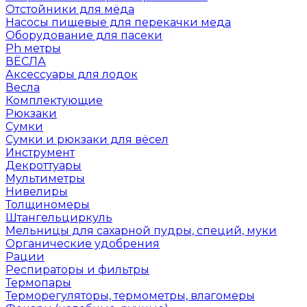
Отстойники для мёда
Насосы пищевые для перекачки меда
Оборудование для пасеки
Ph метры
ВЁСЛА
Аксессуары для лодок
Весла
Комплектующие
Рюкзаки
Сумки
Сумки и рюкзаки для вёсел
Инструмент
Декроттуары
Мультиметры
Нивелиры
Толщиномеры
Штангельциркуль
Мельницы для сахарной пудры, специй, муки
Органические удобрения
Рации
Респираторы и фильтры
Термопары
Терморегуляторы, термометры, влагомеры