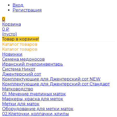
Вход
Регистрация
0
Корзина
0
₽
(пусто)
Товар в корзине!
Каталог товаров
Каталог товаров
Новинки
Семена медоносов
Иранский пчелоинвентарь
Система Никот
Джентерский сот
Комплектующие для Джентерский сот NEW
Комплектующие для Джентерский сот Стандарт
Матководство
01. Мечение пчелиных маток
Маркеры, краска для меток
Метки для маток
Оборудование для метки маток
02.Клеточки, колпачки, клипы