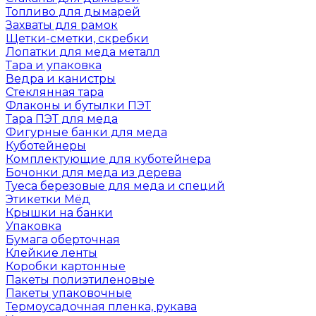
Топливо для дымарей
Захваты для рамок
Щетки-сметки, скребки
Лопатки для меда металл
Тара и упаковка
Ведра и канистры
Стеклянная тара
Флаконы и бутылки ПЭТ
Тара ПЭТ для меда
Фигурные банки для меда
Куботейнеры
Комплектующие для куботейнера
Бочонки для меда из дерева
Туеса березовые для меда и специй
Этикетки Мёд
Крышки на банки
Упаковка
Бумага оберточная
Клейкие ленты
Коробки картонные
Пакеты полиэтиленовые
Пакеты упаковочные
Термоусадочная пленка, рукава