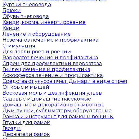
Куртки пчеловода
Брюки
Обувь пчеловода
Канди, корма, инвертирование
Канди
Лечение и оборудование
Нозематоз лечение и профилактика
Стимуляция
Для ловли роёв и роении
Варроатоз лечение и профилактика
Спреи для профилактики варроатоза
Гнилец лечение и профилактика
Аскосфероз лечение и профилактика
Средства от укусов пчел. Дымари в виде спрея
От крыс и мышей
Восковая моль и дезинфекция ульев
Садовые и домашние насекомые
Домашние и декоративные животные
Дым пушки, сублиматоры, оборудование
Рамка и инструмент для рамки и вощины
Втулки для рамок
Гвозди
Держатели рамок