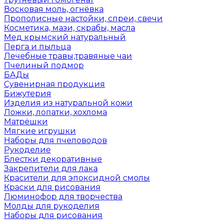
Восковая моль, огнёвка
Прополисные настойки, спреи, свечи
Косметика, мази, скрабы, масла
Мед крымский натуральный
Перга и пыльца
Лечебные травы,травяные чаи
Пчелиный подмор
БАДы
Сувенирная продукция
Бижутерия
Изделия из натуральной кожи
Ложки, лопатки, хохлома
Матрёшки
Мягкие игрушки
Наборы для пчеловодов
Рукоделие
Блестки декоративные
Закрепители для лака
Красители для эпоксидной смолы
Краски для рисования
Люминофор для творчества
Молды для рукоделия
Наборы для рисования