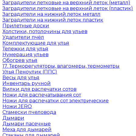
Заградители летковые на верхний леток (металл)
Заградители летковые на верхний леток (пластик)
Заградители на нижний леток металл
Заградители на нижний леток пластик
Прилетные доски
Холстики, потолочины для ульев
Удалители пчёл
Комплектующие для улья
Тележки для улья
Нумерация ульев
Обогрев улья
17. Терморегуляторы, влагомеры, термометры
Улья Пеноулик (ППС)
Весы для улья
Инвентарь ручной
Вилки для распечатки сотов
Ножи для распечатывания сот
Ножи для распечатки сот электрические
Ножи JERO
Стамески пчеловода
Дымари
Дымари пасечные
Меха для дымарей
Стаканы для дымарей