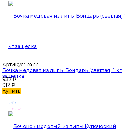
Артикул:
2422
Бочка медовая из липы Бондарь (светлая) 1 кг
защелка
932
₽
912
₽
Купить
-3%
-30
₽