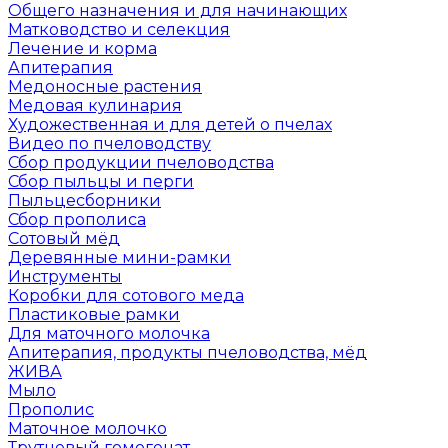
Общего назначения и для начинающих
Матководство и селекция
Лечение и корма
Апитерапия
Медоносные растения
Медовая кулинария
Художественная и для детей о пчелах
Видео по пчеловодству
Сбор продукции пчеловодства
Сбор пыльцы и перги
Пыльцесборники
Сбор прополиса
Сотовый мёд
Деревянные мини-рамки
Инструменты
Коробки для сотового меда
Пластиковые рамки
Для маточного молочка
Апитерапия, продукты пчеловодства, мёд
ЖИВА
Мыло
Прополис
Маточное молочко
Трутневый гомогенат