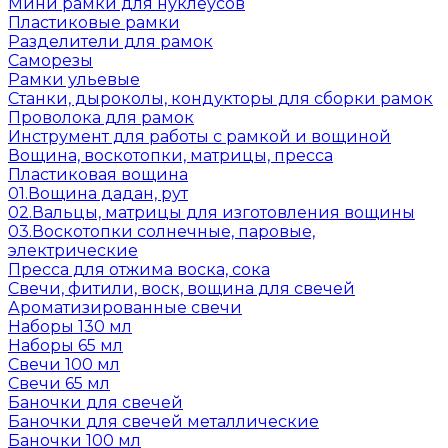
Мини рамки для нуклеусов
Пластиковые рамки
Разделители для рамок
Саморезы
Рамки ульевые
Станки, дыроколы, кондукторы для сборки рамок
Проволока для рамок
Инструмент для работы с рамкой и вощиной
Вощина, воскотопки, матрицы, пресса
Пластиковая вощина
01.Вощина дадан, рут
02.Вальцы, матрицы для изготовления вощины
03.Воскотопки солнечные, паровые,
электрические
Пресса для отжима воска, сока
Свечи, фитили, воск, вощина для свечей
Ароматизированные свечи
Наборы 130 мл
Наборы 65 мл
Свечи 100 мл
Свечи 65 мл
Баночки для свечей
Баночки для свечей металлические
Баночки 100 мл