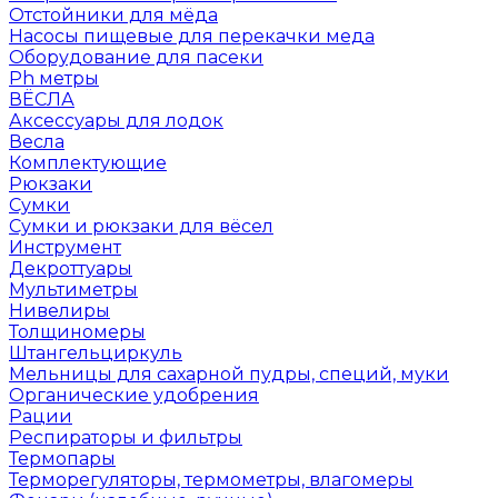
Отстойники для мёда
Насосы пищевые для перекачки меда
Оборудование для пасеки
Ph метры
ВЁСЛА
Аксессуары для лодок
Весла
Комплектующие
Рюкзаки
Сумки
Сумки и рюкзаки для вёсел
Инструмент
Декроттуары
Мультиметры
Нивелиры
Толщиномеры
Штангельциркуль
Мельницы для сахарной пудры, специй, муки
Органические удобрения
Рации
Респираторы и фильтры
Термопары
Терморегуляторы, термометры, влагомеры