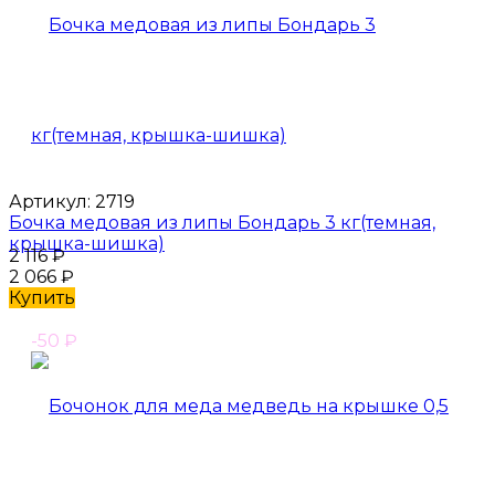
Артикул:
2719
Бочка медовая из липы Бондарь 3 кг(темная,
крышка-шишка)
2 116
₽
2 066
₽
Купить
-50
₽