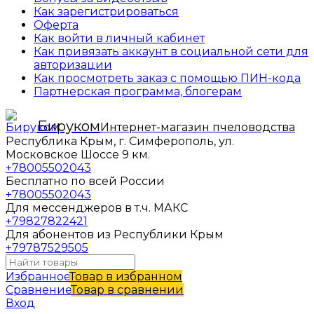
Как зарегистрироваться
Оферта
Как войти в личный кабинет
Как привязать аккаунт в социальной сети для
авторизации
Как просмотреть заказ с помощью ПИН-кода
Партнерская программа, блогерам
Бируком
Интернет-магазин пчеловодства
Республика Крым, г. Симферополь, ул.
Московское Шоссе 9 км.
+78005502043
Бесплатно по всей России
+78005502043
Для мессенджеров в т.ч. МАКС
+79827822421
Для абонентов из Республики Крым
+79787529505
Избранное
Товар в избранном
Сравнение
Товар в сравнении
Вход