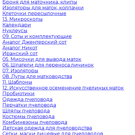
Броня для маточника, клипы
Изоляторы для маток, колпачки
Клеточки пересылочные
13. Микроскопы
Календари
Нуклеусы
09. Соты и комплектующие
Аналог Джентерский сот
Аналог Никот
Иранский сот
05. Мисочки для вывода маток
06. Шпатели для переноса личинок
07. Изоляторы
08. Лупы для матководства
11. Шаблоны
12. Искусственное осеменение пчелиных маток
Пробиотики
Одежда пчеловода
Перчатки пчеловода
Шляпы пчеловода
Костюмы пчеловода
Комбинезоны пчеловода
Детская одежда для пчеловодства
Сетки, маски лицевые для пчеловодов