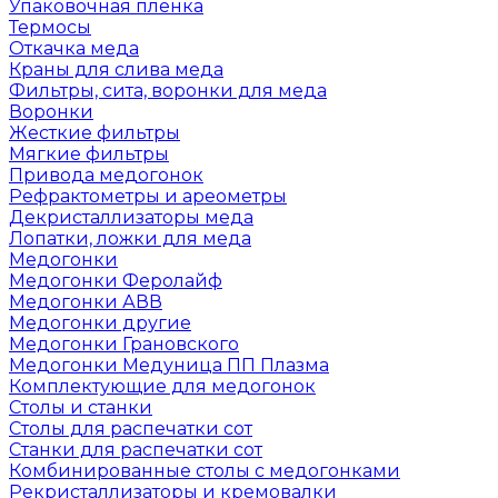
Упаковочная пленка
Термосы
Откачка меда
Краны для слива меда
Фильтры, сита, воронки для меда
Воронки
Жесткие фильтры
Мягкие фильтры
Привода медогонок
Рефрактометры и ареометры
Декристаллизаторы меда
Лопатки, ложки для меда
Медогонки
Медогонки Феролайф
Медогонки АВВ
Медогонки другие
Медогонки Грановского
Медогонки Медуница ПП Плазма
Комплектующие для медогонок
Столы и станки
Столы для распечатки сот
Станки для распечатки сот
Комбинированные столы с медогонками
Рекристаллизаторы и кремовалки