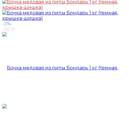
-3%
-30
₽