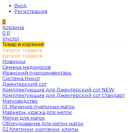
Вход
Регистрация
0
Корзина
0
₽
(пусто)
Товар в корзине!
Каталог товаров
Каталог товаров
Новинки
Семена медоносов
Иранский пчелоинвентарь
Система Никот
Джентерский сот
Комплектующие для Джентерский сот NEW
Комплектующие для Джентерский сот Стандарт
Матководство
01. Мечение пчелиных маток
Маркеры, краска для меток
Метки для маток
Оборудование для метки маток
02.Клеточки, колпачки, клипы