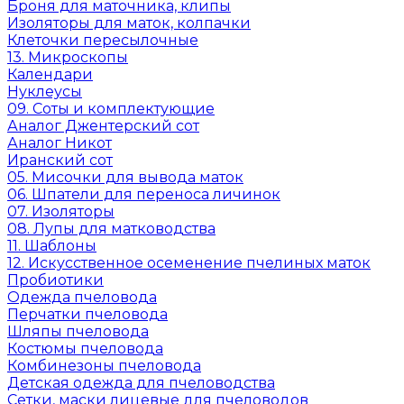
Броня для маточника, клипы
Изоляторы для маток, колпачки
Клеточки пересылочные
13. Микроскопы
Календари
Нуклеусы
09. Соты и комплектующие
Аналог Джентерский сот
Аналог Никот
Иранский сот
05. Мисочки для вывода маток
06. Шпатели для переноса личинок
07. Изоляторы
08. Лупы для матководства
11. Шаблоны
12. Искусственное осеменение пчелиных маток
Пробиотики
Одежда пчеловода
Перчатки пчеловода
Шляпы пчеловода
Костюмы пчеловода
Комбинезоны пчеловода
Детская одежда для пчеловодства
Сетки, маски лицевые для пчеловодов