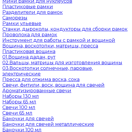
Мини рамки для нуклеусов
Пластиковые рамки
Разделители для рамок
Саморезы
Рамки ульевые
Станки, дыроколы, кондукторы для сборки рамок
Проволока для рамок
Инструмент для работы с рамкой и вощиной
Вощина, воскотопки, матрицы, пресса
Пластиковая вощина
01.Вощина дадан, рут
02.Вальцы, матрицы для изготовления вощины
03.Воскотопки солнечные, паровые,
электрические
Пресса для отжима воска, сока
Свечи, фитили, воск, вощина для свечей
Ароматизированные свечи
Наборы 130 мл
Наборы 65 мл
Свечи 100 мл
Свечи 65 мл
Баночки для свечей
Баночки для свечей металлические
Баночки 100 мл