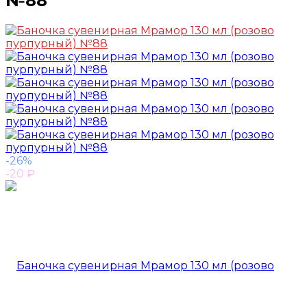
№88
-26%
-20
₽