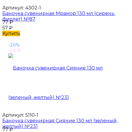
Артикул:
4302-1
Баночка сувенирная Мрамор 130 мл (сирень,
фиолет) №87
77
₽
57
₽
Купить
-26%
-20
₽
Артикул:
5110-1
Баночка сувенирная Сияние 130 мл (зеленый,
желтый) №231
77
₽