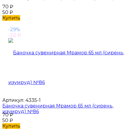
70
₽
50
₽
Купить
-29%
-20
₽
Артикул:
4335-1
Баночка сувенирная Мрамор 65 мл (сирень,
изумруд) №86
70
₽
50
₽
Купить