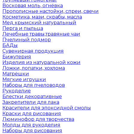
Восковая моль, огнёвка
Прополисные настойки, спреи, свечи
Косметика, мази, скрабы, масла
Мед крымский натуральный
Перга и пыльца
Лечебные травы,травяные чаи
Пчелиный подмор
БАДы
Сувенирная продукция
Бижутерия
Изделия из натуральной кожи
Ложки, лопатки, хохлома
Матрёшки
Мягкие игрушки
Наборы для пчеловодов
Рукоделие
Блестки декоративные
Закрепители для лака
Красители для эпоксидной смолы
Краски для рисования
Люминофор для творчества
Молды для рукоделия
Наборы для рисования