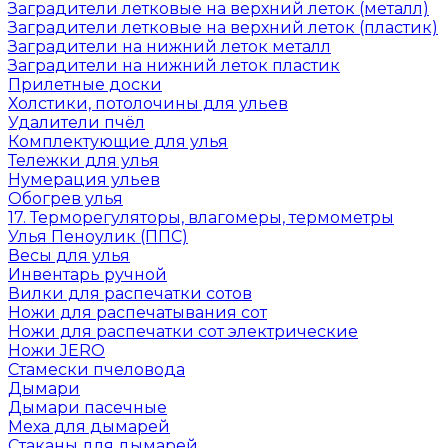
Заградители летковые на верхний леток (металл)
Заградители летковые на верхний леток (пластик)
Заградители на нижний леток металл
Заградители на нижний леток пластик
Прилетные доски
Холстики, потолочины для ульев
Удалители пчёл
Комплектующие для улья
Тележки для улья
Нумерация ульев
Обогрев улья
17. Терморегуляторы, влагомеры, термометры
Улья Пеноулик (ППС)
Весы для улья
Инвентарь ручной
Вилки для распечатки сотов
Ножи для распечатывания сот
Ножи для распечатки сот электрические
Ножи JERO
Стамески пчеловода
Дымари
Дымари пасечные
Меха для дымарей
Стаканы для дымарей