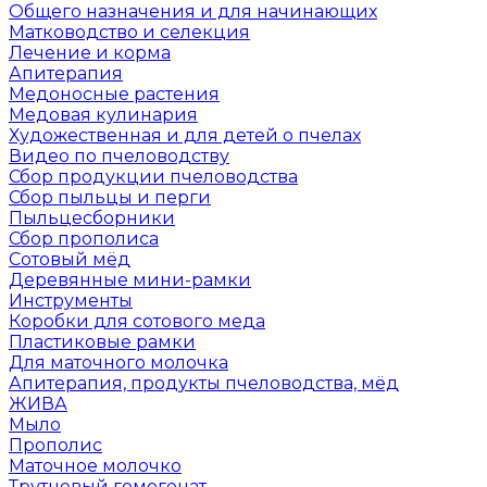
Общего назначения и для начинающих
Матководство и селекция
Лечение и корма
Апитерапия
Медоносные растения
Медовая кулинария
Художественная и для детей о пчелах
Видео по пчеловодству
Сбор продукции пчеловодства
Сбор пыльцы и перги
Пыльцесборники
Сбор прополиса
Сотовый мёд
Деревянные мини-рамки
Инструменты
Коробки для сотового меда
Пластиковые рамки
Для маточного молочка
Апитерапия, продукты пчеловодства, мёд
ЖИВА
Мыло
Прополис
Маточное молочко
Трутневый гомогенат