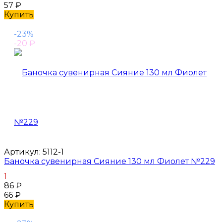
57
₽
Купить
-23%
-20
₽
Артикул:
5112-1
Баночка сувенирная Сияние 130 мл Фиолет №229
1
86
₽
66
₽
Купить