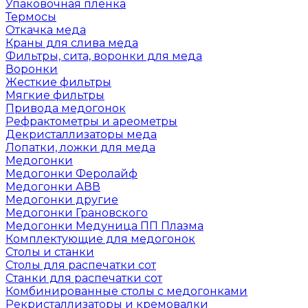
Упаковочная пленка
Термосы
Откачка меда
Краны для слива меда
Фильтры, сита, воронки для меда
Воронки
Жесткие фильтры
Мягкие фильтры
Привода медогонок
Рефрактометры и ареометры
Декристаллизаторы меда
Лопатки, ложки для меда
Медогонки
Медогонки Феролайф
Медогонки АВВ
Медогонки другие
Медогонки Грановского
Медогонки Медуница ПП Плазма
Комплектующие для медогонок
Столы и станки
Столы для распечатки сот
Станки для распечатки сот
Комбинированные столы с медогонками
Рекристаллизаторы и кремовалки