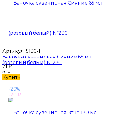
Артикул:
5130-1
Баночка сувенирная Сияние 65 мл
(розовый,белый) №230
71
₽
51
₽
Купить
-26%
-20
₽