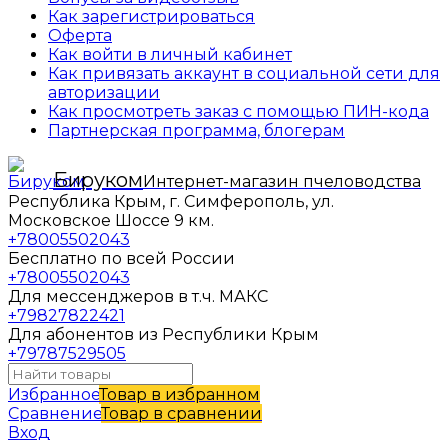
Как зарегистрироваться
Оферта
Как войти в личный кабинет
Как привязать аккаунт в социальной сети для
авторизации
Как просмотреть заказ с помощью ПИН-кода
Партнерская программа, блогерам
Бируком
Интернет-магазин пчеловодства
Республика Крым, г. Симферополь, ул.
Московское Шоссе 9 км.
+78005502043
Бесплатно по всей России
+78005502043
Для мессенджеров в т.ч. МАКС
+79827822421
Для абонентов из Республики Крым
+79787529505
Избранное
Товар в избранном
Сравнение
Товар в сравнении
Вход