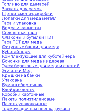
Топливо для дымарей
Захваты для рамок
Щетки-сметки, скребки
Лопатки для меда металл
Тара и упаковка
Ведра и канистры
Стеклянная тара
Флаконы и бутылки ПЭТ
Тара ПЭТ для меда
Фигурные банки для меда
Куботейнеры
Комплектующие для куботейнера
Бочонки для меда из дерева
Туеса березовые для меда и специй
Этикетки Мёд
Крышки на банки
Упаковка
Бумага оберточная
Клейкие ленты
Коробки картонные
Пакеты полиэтиленовые
Пакеты упаковочные
Термоусадочная пленка, рукава