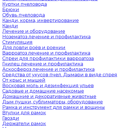
Куртки пчеловода
Брюки
Обувь пчеловода
Канди, корма, инвертирование
Канди
Лечение и оборудование
Нозематоз лечение и профилактика
Стимуляция
Для ловли роёв и роении
Варроатоз лечение и профилактика
Спреи для профилактики варроатоза
Гнилец лечение и профилактика
Аскосфероз лечение и профилактика
Средства от укусов пчел. Дымари в виде спрея
От крыс и мышей
Восковая моль и дезинфекция ульев
Садовые и домашние насекомые
Домашние и декоративные животные
Дым пушки, сублиматоры, оборудование
Рамка и инструмент для рамки и вощины
Втулки для рамок
Гвозди
Держатели рамок