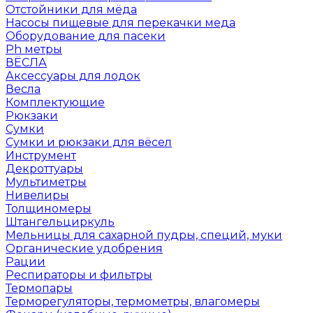
Отстойники для мёда
Насосы пищевые для перекачки меда
Оборудование для пасеки
Ph метры
ВЁСЛА
Аксессуары для лодок
Весла
Комплектующие
Рюкзаки
Сумки
Сумки и рюкзаки для вёсел
Инструмент
Декроттуары
Мультиметры
Нивелиры
Толщиномеры
Штангельциркуль
Мельницы для сахарной пудры, специй, муки
Органические удобрения
Рации
Респираторы и фильтры
Термопары
Терморегуляторы, термометры, влагомеры