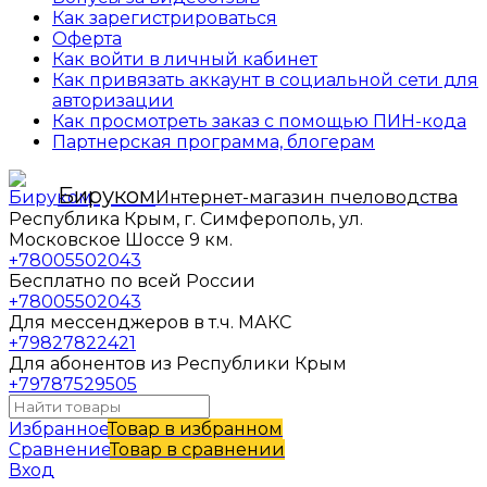
Как зарегистрироваться
Оферта
Как войти в личный кабинет
Как привязать аккаунт в социальной сети для
авторизации
Как просмотреть заказ с помощью ПИН-кода
Партнерская программа, блогерам
Бируком
Интернет-магазин пчеловодства
Республика Крым, г. Симферополь, ул.
Московское Шоссе 9 км.
+78005502043
Бесплатно по всей России
+78005502043
Для мессенджеров в т.ч. МАКС
+79827822421
Для абонентов из Республики Крым
+79787529505
Избранное
Товар в избранном
Сравнение
Товар в сравнении
Вход