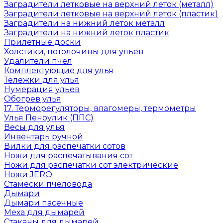
Заградители летковые на верхний леток (металл)
Заградители летковые на верхний леток (пластик)
Заградители на нижний леток металл
Заградители на нижний леток пластик
Прилетные доски
Холстики, потолочины для ульев
Удалители пчёл
Комплектующие для улья
Тележки для улья
Нумерация ульев
Обогрев улья
17. Терморегуляторы, влагомеры, термометры
Улья Пеноулик (ППС)
Весы для улья
Инвентарь ручной
Вилки для распечатки сотов
Ножи для распечатывания сот
Ножи для распечатки сот электрические
Ножи JERO
Стамески пчеловода
Дымари
Дымари пасечные
Меха для дымарей
Стаканы для дымарей