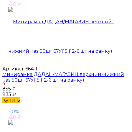
-20
₽
Артикул:
664-1
Минирамка ДАДАН/МАГАЗИН верхний-нижний
паз 50шт 67х115 (12-6 шт на рамку)
4
855
₽
835
₽
Купить
-10%
-20
₽