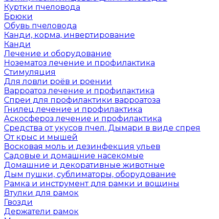
Куртки пчеловода
Брюки
Обувь пчеловода
Канди, корма, инвертирование
Канди
Лечение и оборудование
Нозематоз лечение и профилактика
Стимуляция
Для ловли роёв и роении
Варроатоз лечение и профилактика
Спреи для профилактики варроатоза
Гнилец лечение и профилактика
Аскосфероз лечение и профилактика
Средства от укусов пчел. Дымари в виде спрея
От крыс и мышей
Восковая моль и дезинфекция ульев
Садовые и домашние насекомые
Домашние и декоративные животные
Дым пушки, сублиматоры, оборудование
Рамка и инструмент для рамки и вощины
Втулки для рамок
Гвозди
Держатели рамок