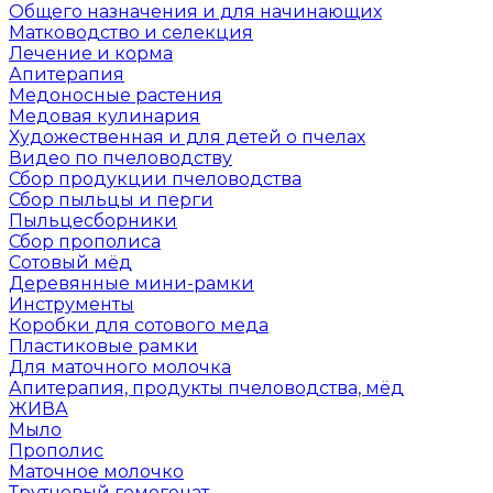
Общего назначения и для начинающих
Матководство и селекция
Лечение и корма
Апитерапия
Медоносные растения
Медовая кулинария
Художественная и для детей о пчелах
Видео по пчеловодству
Сбор продукции пчеловодства
Сбор пыльцы и перги
Пыльцесборники
Сбор прополиса
Сотовый мёд
Деревянные мини-рамки
Инструменты
Коробки для сотового меда
Пластиковые рамки
Для маточного молочка
Апитерапия, продукты пчеловодства, мёд
ЖИВА
Мыло
Прополис
Маточное молочко
Трутневый гомогенат