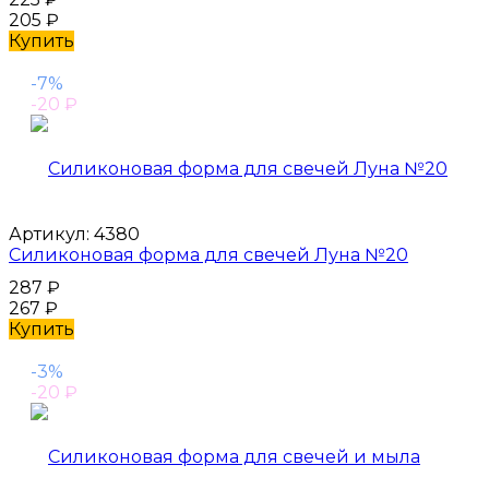
205
₽
Купить
-7%
-20
₽
Артикул:
4380
Силиконовая форма для свечей Луна №20
287
₽
267
₽
Купить
-3%
-20
₽