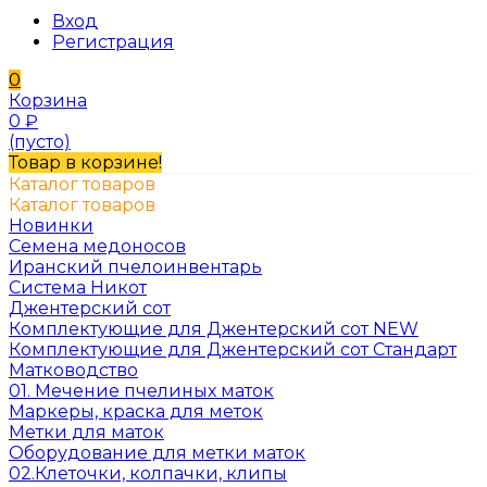
Вход
Регистрация
0
Корзина
0
₽
(пусто)
Товар в корзине!
Каталог товаров
Каталог товаров
Новинки
Семена медоносов
Иранский пчелоинвентарь
Система Никот
Джентерский сот
Комплектующие для Джентерский сот NEW
Комплектующие для Джентерский сот Стандарт
Матководство
01. Мечение пчелиных маток
Маркеры, краска для меток
Метки для маток
Оборудование для метки маток
02.Клеточки, колпачки, клипы