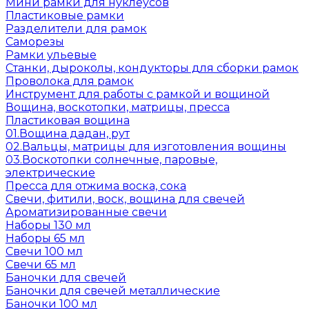
Мини рамки для нуклеусов
Пластиковые рамки
Разделители для рамок
Саморезы
Рамки ульевые
Станки, дыроколы, кондукторы для сборки рамок
Проволока для рамок
Инструмент для работы с рамкой и вощиной
Вощина, воскотопки, матрицы, пресса
Пластиковая вощина
01.Вощина дадан, рут
02.Вальцы, матрицы для изготовления вощины
03.Воскотопки солнечные, паровые,
электрические
Пресса для отжима воска, сока
Свечи, фитили, воск, вощина для свечей
Ароматизированные свечи
Наборы 130 мл
Наборы 65 мл
Свечи 100 мл
Свечи 65 мл
Баночки для свечей
Баночки для свечей металлические
Баночки 100 мл