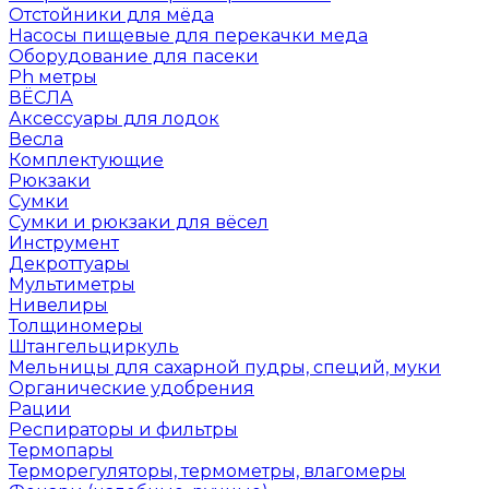
Отстойники для мёда
Насосы пищевые для перекачки меда
Оборудование для пасеки
Ph метры
ВЁСЛА
Аксессуары для лодок
Весла
Комплектующие
Рюкзаки
Сумки
Сумки и рюкзаки для вёсел
Инструмент
Декроттуары
Мультиметры
Нивелиры
Толщиномеры
Штангельциркуль
Мельницы для сахарной пудры, специй, муки
Органические удобрения
Рации
Респираторы и фильтры
Термопары
Терморегуляторы, термометры, влагомеры