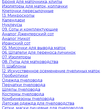
Броня для маточника, клипы
Изоляторы для маток, колпачки
Клеточки пересылочные
13. Микроскопы
Календари
Нуклеусы
09. Соты и комплектующие
Аналог Джентерский сот
Аналог Никот
Иранский сот
05. Мисочки для вывода маток
06. Шпатели для переноса личинок
07. Изоляторы
08. Лупы для матководства
11. Шаблоны
12. Искусственное осеменение пчелиных маток
Пробиотики
Одежда пчеловода
Перчатки пчеловода
Шляпы пчеловода
Костюмы пчеловода
Комбинезоны пчеловода
Детская одежда для пчеловодства
Сетки, маски лицевые для пчеловодов