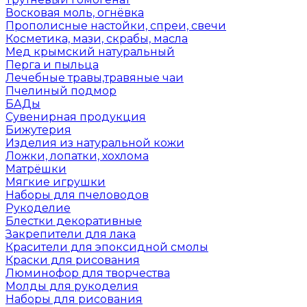
Восковая моль, огнёвка
Прополисные настойки, спреи, свечи
Косметика, мази, скрабы, масла
Мед крымский натуральный
Перга и пыльца
Лечебные травы,травяные чаи
Пчелиный подмор
БАДы
Сувенирная продукция
Бижутерия
Изделия из натуральной кожи
Ложки, лопатки, хохлома
Матрёшки
Мягкие игрушки
Наборы для пчеловодов
Рукоделие
Блестки декоративные
Закрепители для лака
Красители для эпоксидной смолы
Краски для рисования
Люминофор для творчества
Молды для рукоделия
Наборы для рисования