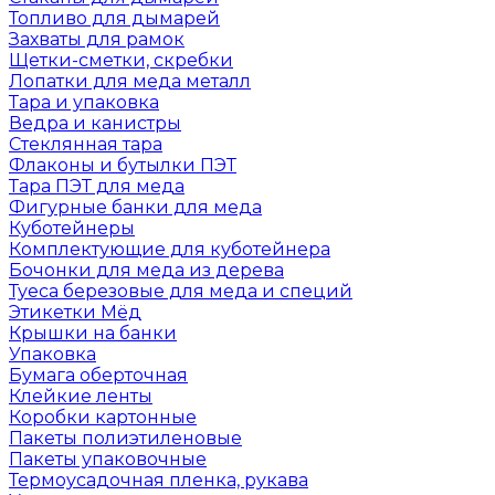
Топливо для дымарей
Захваты для рамок
Щетки-сметки, скребки
Лопатки для меда металл
Тара и упаковка
Ведра и канистры
Стеклянная тара
Флаконы и бутылки ПЭТ
Тара ПЭТ для меда
Фигурные банки для меда
Куботейнеры
Комплектующие для куботейнера
Бочонки для меда из дерева
Туеса березовые для меда и специй
Этикетки Мёд
Крышки на банки
Упаковка
Бумага оберточная
Клейкие ленты
Коробки картонные
Пакеты полиэтиленовые
Пакеты упаковочные
Термоусадочная пленка, рукава