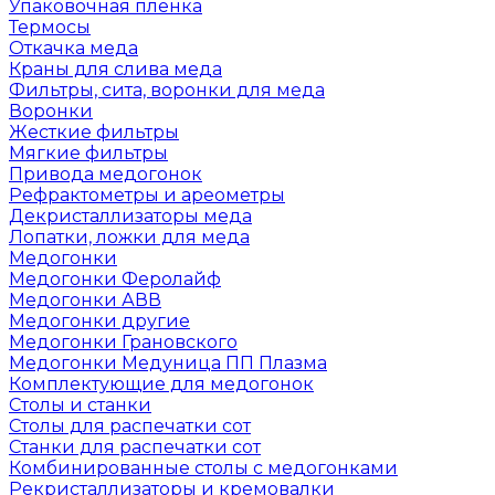
Упаковочная пленка
Термосы
Откачка меда
Краны для слива меда
Фильтры, сита, воронки для меда
Воронки
Жесткие фильтры
Мягкие фильтры
Привода медогонок
Рефрактометры и ареометры
Декристаллизаторы меда
Лопатки, ложки для меда
Медогонки
Медогонки Феролайф
Медогонки АВВ
Медогонки другие
Медогонки Грановского
Медогонки Медуница ПП Плазма
Комплектующие для медогонок
Столы и станки
Столы для распечатки сот
Станки для распечатки сот
Комбинированные столы с медогонками
Рекристаллизаторы и кремовалки