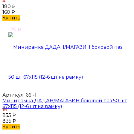
4
180
₽
160
₽
Купить
-20
₽
Артикул:
661-1
Минирамка ДАДАН/МАГАЗИН боковой паз 50 шт
67х115 (12-6 шт на рамку)
16
855
₽
835
₽
Купить