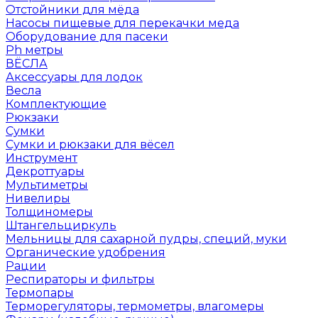
Отстойники для мёда
Насосы пищевые для перекачки меда
Оборудование для пасеки
Ph метры
ВЁСЛА
Аксессуары для лодок
Весла
Комплектующие
Рюкзаки
Сумки
Сумки и рюкзаки для вёсел
Инструмент
Декроттуары
Мультиметры
Нивелиры
Толщиномеры
Штангельциркуль
Мельницы для сахарной пудры, специй, муки
Органические удобрения
Рации
Респираторы и фильтры
Термопары
Терморегуляторы, термометры, влагомеры