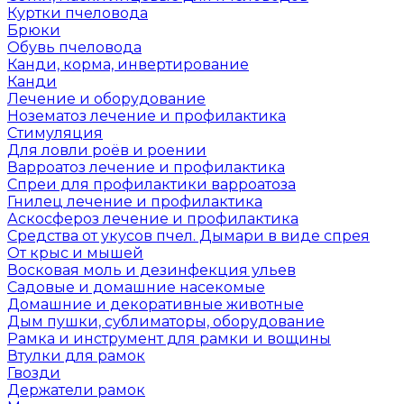
Куртки пчеловода
Брюки
Обувь пчеловода
Канди, корма, инвертирование
Канди
Лечение и оборудование
Нозематоз лечение и профилактика
Стимуляция
Для ловли роёв и роении
Варроатоз лечение и профилактика
Спреи для профилактики варроатоза
Гнилец лечение и профилактика
Аскосфероз лечение и профилактика
Средства от укусов пчел. Дымари в виде спрея
От крыс и мышей
Восковая моль и дезинфекция ульев
Садовые и домашние насекомые
Домашние и декоративные животные
Дым пушки, сублиматоры, оборудование
Рамка и инструмент для рамки и вощины
Втулки для рамок
Гвозди
Держатели рамок