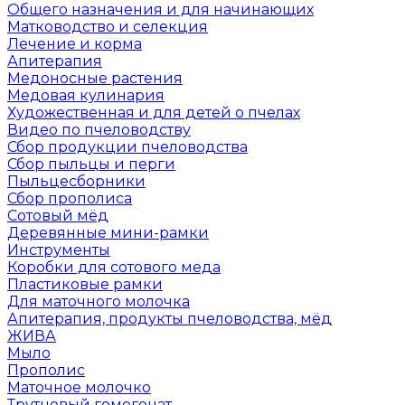
Общего назначения и для начинающих
Матководство и селекция
Лечение и корма
Апитерапия
Медоносные растения
Медовая кулинария
Художественная и для детей о пчелах
Видео по пчеловодству
Сбор продукции пчеловодства
Сбор пыльцы и перги
Пыльцесборники
Сбор прополиса
Сотовый мёд
Деревянные мини-рамки
Инструменты
Коробки для сотового меда
Пластиковые рамки
Для маточного молочка
Апитерапия, продукты пчеловодства, мёд
ЖИВА
Мыло
Прополис
Маточное молочко
Трутневый гомогенат