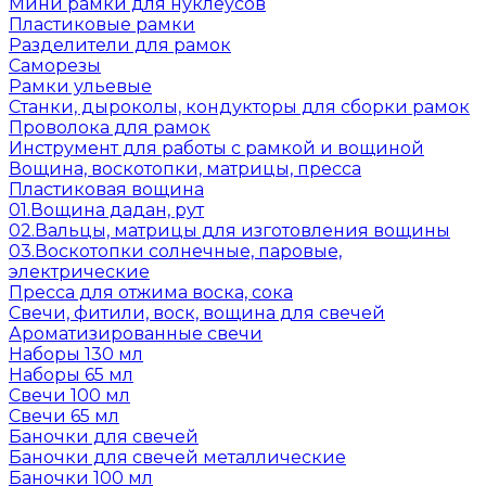
Мини рамки для нуклеусов
Пластиковые рамки
Разделители для рамок
Саморезы
Рамки ульевые
Станки, дыроколы, кондукторы для сборки рамок
Проволока для рамок
Инструмент для работы с рамкой и вощиной
Вощина, воскотопки, матрицы, пресса
Пластиковая вощина
01.Вощина дадан, рут
02.Вальцы, матрицы для изготовления вощины
03.Воскотопки солнечные, паровые,
электрические
Пресса для отжима воска, сока
Свечи, фитили, воск, вощина для свечей
Ароматизированные свечи
Наборы 130 мл
Наборы 65 мл
Свечи 100 мл
Свечи 65 мл
Баночки для свечей
Баночки для свечей металлические
Баночки 100 мл