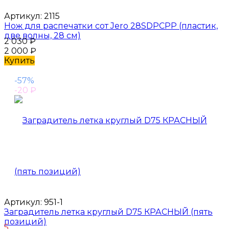
Артикул:
2115
Нож для распечатки сот Jero 28SDPCPP (пластик,
две волны, 28 см)
2 030
₽
2 000
₽
Купить
-57%
-20
₽
Артикул:
951-1
Заградитель летка круглый D75 КРАСНЫЙ (пять
позиций)
5