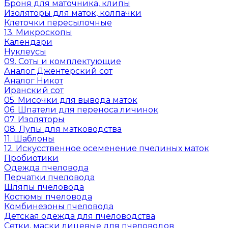
Броня для маточника, клипы
Изоляторы для маток, колпачки
Клеточки пересылочные
13. Микроскопы
Календари
Нуклеусы
09. Соты и комплектующие
Аналог Джентерский сот
Аналог Никот
Иранский сот
05. Мисочки для вывода маток
06. Шпатели для переноса личинок
07. Изоляторы
08. Лупы для матководства
11. Шаблоны
12. Искусственное осеменение пчелиных маток
Пробиотики
Одежда пчеловода
Перчатки пчеловода
Шляпы пчеловода
Костюмы пчеловода
Комбинезоны пчеловода
Детская одежда для пчеловодства
Сетки, маски лицевые для пчеловодов