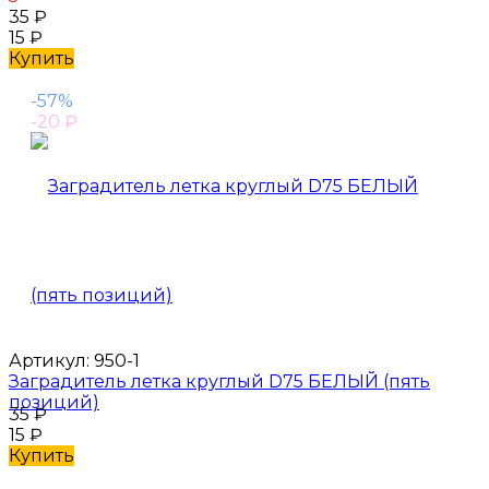
35
₽
15
₽
Купить
-57%
-20
₽
Артикул:
950-1
Заградитель летка круглый D75 БЕЛЫЙ (пять
позиций)
35
₽
15
₽
Купить