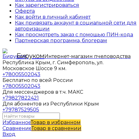
Как зарегистрироваться
Оферта
Как войти в личный кабинет
Как привязать аккаунт в социальной сети для
авторизации
Как просмотреть заказ с помощью ПИН-кода
Партнерская программа, блогерам
Бируком
Интернет-магазин пчеловодства
Республика Крым, г. Симферополь, ул.
Московское Шоссе 9 км.
+78005502043
Бесплатно по всей России
+78005502043
Для мессенджеров в т.ч. МАКС
+79827822421
Для абонентов из Республики Крым
+79787529505
Избранное
Товар в избранном
Сравнение
Товар в сравнении
Вход