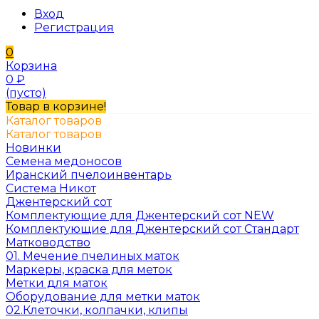
Вход
Регистрация
0
Корзина
0
₽
(пусто)
Товар в корзине!
Каталог товаров
Каталог товаров
Новинки
Семена медоносов
Иранский пчелоинвентарь
Система Никот
Джентерский сот
Комплектующие для Джентерский сот NEW
Комплектующие для Джентерский сот Стандарт
Матководство
01. Мечение пчелиных маток
Маркеры, краска для меток
Метки для маток
Оборудование для метки маток
02.Клеточки, колпачки, клипы