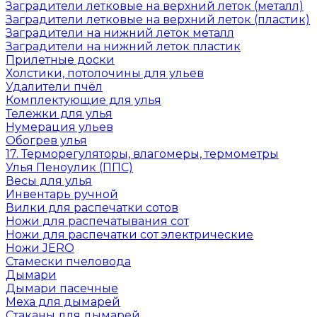
Заградители летковые на верхний леток (металл)
Заградители летковые на верхний леток (пластик)
Заградители на нижний леток металл
Заградители на нижний леток пластик
Прилетные доски
Холстики, потолочины для ульев
Удалители пчёл
Комплектующие для улья
Тележки для улья
Нумерация ульев
Обогрев улья
17. Терморегуляторы, влагомеры, термометры
Улья Пеноулик (ППС)
Весы для улья
Инвентарь ручной
Вилки для распечатки сотов
Ножи для распечатывания сот
Ножи для распечатки сот электрические
Ножи JERO
Стамески пчеловода
Дымари
Дымари пасечные
Меха для дымарей
Стаканы для дымарей