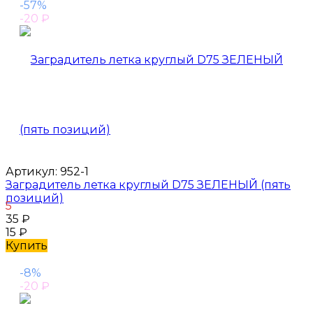
-57%
-20
₽
Артикул:
952-1
Заградитель летка круглый D75 ЗЕЛЕНЫЙ (пять
позиций)
5
35
₽
15
₽
Купить
-8%
-20
₽