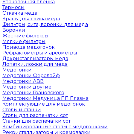
Упаковочная пленка
Термосы
Откачка меда
Краны для слива меда
Фильтры, сита, воронки для меда
Воронки
Жесткие фильтры
Мягкие фильтры
Привода медогонок
Рефрактометры и ареометры
Декристаллизаторы меда
Лопатки, ложки для меда
Медогонки
Медогонки Феролайф
Медогонки АВВ
Медогонки другие
Медогонки Грановского
Медогонки Медуница ПП Плазма
Комплектующие для медогонок
Столы и станки
Столы для распечатки сот
Станки для распечатки сот
Комбинированные столы с медогонками
Рекристаллизаторы и кремовалки