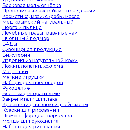
Восковая моль, огнёвка
Прополисные настойки, спреи, свечи
Косметика, мази, скрабы, масла
Мед крымский натуральный
Перга и пыльца
Лечебные травы,травяные чаи
Пчелиный подмор
БАДы
Сувенирная продукция
Бижутерия
Изделия из натуральной кожи
Ложки, лопатки, хохлома
Матрёшки
Мягкие игрушки
Наборы для пчеловодов
Рукоделие
Блестки декоративные
Закрепители для лака
Красители для эпоксидной смолы
Краски для рисования
Люминофор для творчества
Молды для рукоделия
Наборы для рисования