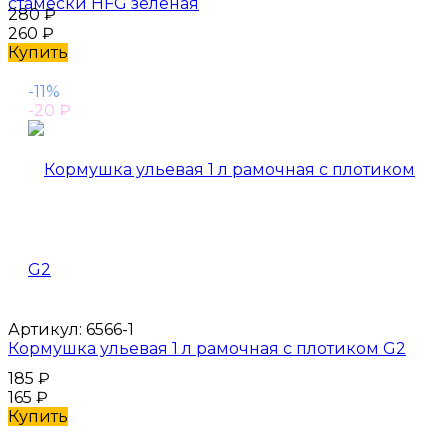
стамески HFG зеленая
280
₽
260
₽
Купить
-11%
-20
₽
Артикул:
6566-1
Кормушка ульевая 1 л рамочная с плотиком G2
185
₽
165
₽
Купить