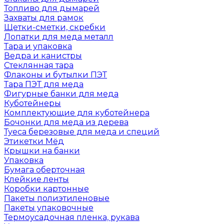
Топливо для дымарей
Захваты для рамок
Щетки-сметки, скребки
Лопатки для меда металл
Тара и упаковка
Ведра и канистры
Стеклянная тара
Флаконы и бутылки ПЭТ
Тара ПЭТ для меда
Фигурные банки для меда
Куботейнеры
Комплектующие для куботейнера
Бочонки для меда из дерева
Туеса березовые для меда и специй
Этикетки Мёд
Крышки на банки
Упаковка
Бумага оберточная
Клейкие ленты
Коробки картонные
Пакеты полиэтиленовые
Пакеты упаковочные
Термоусадочная пленка, рукава