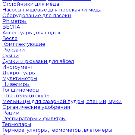
Отстойники для мёда
Насосы пищевые для перекачки меда
Оборудование для пасеки
Ph метры
ВЁСЛА
Аксессуары для лодок
Весла
Комплектующие
Рюкзаки
Сумки
Сумки и рюкзаки для вёсел
Инструмент
Декроттуары
Мультиметры
Нивелиры
Толщиномеры
Штангельциркуль
Мельницы для сахарной пудры, специй, муки
Органические удобрения
Рации
Респираторы и фильтры
Термопары
Терморегуляторы, термометры, влагомеры