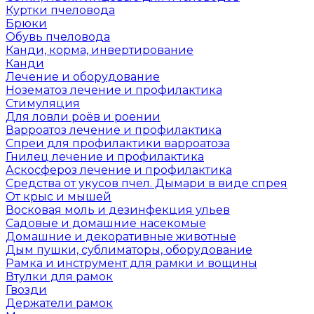
Куртки пчеловода
Брюки
Обувь пчеловода
Канди, корма, инвертирование
Канди
Лечение и оборудование
Нозематоз лечение и профилактика
Стимуляция
Для ловли роёв и роении
Варроатоз лечение и профилактика
Спреи для профилактики варроатоза
Гнилец лечение и профилактика
Аскосфероз лечение и профилактика
Средства от укусов пчел. Дымари в виде спрея
От крыс и мышей
Восковая моль и дезинфекция ульев
Садовые и домашние насекомые
Домашние и декоративные животные
Дым пушки, сублиматоры, оборудование
Рамка и инструмент для рамки и вощины
Втулки для рамок
Гвозди
Держатели рамок