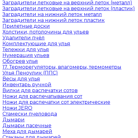
Заградители летковые на верхний леток (металл)
Заградители летковые на верхний леток (пластик)
Заградители на нижний леток металл
Заградители на нижний леток пластик
Прилетные доски
Холстики, потолочины для ульев
Удалители пчёл
Комплектующие для улья
Тележки для улья
Нумерация ульев
Обогрев улья
17. Терморегуляторы, влагомеры, термометры
Улья Пеноулик (ППС)
Весы для улья
Инвентарь ручной
Вилки для распечатки сотов
Ножи для распечатывания сот
Ножи для распечатки сот электрические
Ножи JERO
Стамески пчеловода
Дымари
Дымари пасечные
Меха для дымарей
Стаканы для дымарей