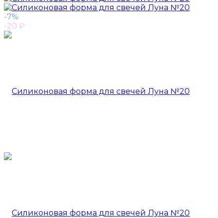
-7%
-20
₽