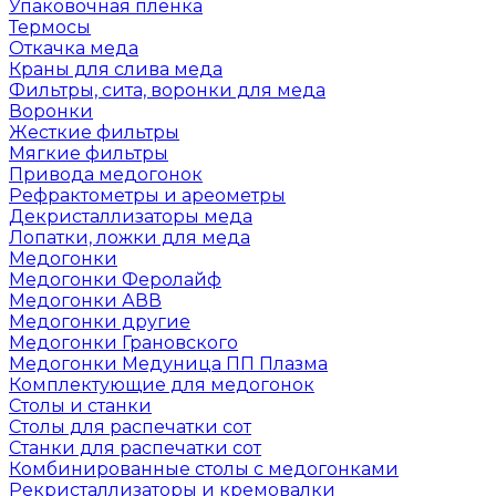
Упаковочная пленка
Термосы
Откачка меда
Краны для слива меда
Фильтры, сита, воронки для меда
Воронки
Жесткие фильтры
Мягкие фильтры
Привода медогонок
Рефрактометры и ареометры
Декристаллизаторы меда
Лопатки, ложки для меда
Медогонки
Медогонки Феролайф
Медогонки АВВ
Медогонки другие
Медогонки Грановского
Медогонки Медуница ПП Плазма
Комплектующие для медогонок
Столы и станки
Столы для распечатки сот
Станки для распечатки сот
Комбинированные столы с медогонками
Рекристаллизаторы и кремовалки