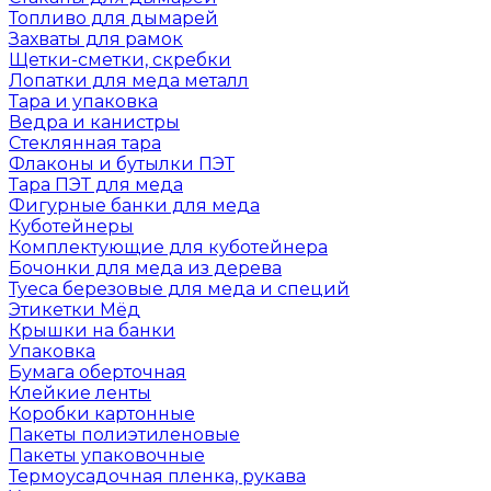
Топливо для дымарей
Захваты для рамок
Щетки-сметки, скребки
Лопатки для меда металл
Тара и упаковка
Ведра и канистры
Стеклянная тара
Флаконы и бутылки ПЭТ
Тара ПЭТ для меда
Фигурные банки для меда
Куботейнеры
Комплектующие для куботейнера
Бочонки для меда из дерева
Туеса березовые для меда и специй
Этикетки Мёд
Крышки на банки
Упаковка
Бумага оберточная
Клейкие ленты
Коробки картонные
Пакеты полиэтиленовые
Пакеты упаковочные
Термоусадочная пленка, рукава