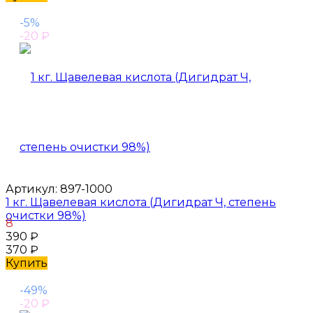
-5%
-20
₽
Артикул:
897-1000
1 кг. Щавелевая кислота (Дигидрат Ч, степень
очистки 98%)
8
390
₽
370
₽
Купить
-49%
-20
₽