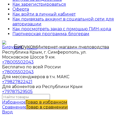
Как зарегистрироваться
Оферта
Как войти в личный кабинет
Как привязать аккаунт в социальной сети для
авторизации
Как просмотреть заказ с помощью ПИН-кода
Партнерская программа, блогерам
Бируком
Интернет-магазин пчеловодства
Республика Крым, г. Симферополь, ул.
Московское Шоссе 9 км.
+78005502043
Бесплатно по всей России
+78005502043
Для мессенджеров в т.ч. МАКС
+79827822421
Для абонентов из Республики Крым
+79787529505
Избранное
Товар в избранном
Сравнение
Товар в сравнении
Вход