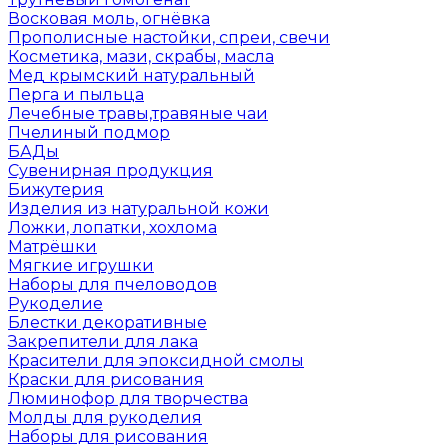
Восковая моль, огнёвка
Прополисные настойки, спреи, свечи
Косметика, мази, скрабы, масла
Мед крымский натуральный
Перга и пыльца
Лечебные травы,травяные чаи
Пчелиный подмор
БАДы
Сувенирная продукция
Бижутерия
Изделия из натуральной кожи
Ложки, лопатки, хохлома
Матрёшки
Мягкие игрушки
Наборы для пчеловодов
Рукоделие
Блестки декоративные
Закрепители для лака
Красители для эпоксидной смолы
Краски для рисования
Люминофор для творчества
Молды для рукоделия
Наборы для рисования