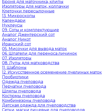
Броня для маточника, клипы
Изоляторы для маток, колпачки
Клеточки пересылочные
13. Микроскопы
Календари
Нуклеусы
09. Соты и комплектующие
Аналог Джентерский сот
Аналог Никот
Иранский сот
05. Мисочки для вывода маток
06. Шпатели для переноса личинок
07. Изоляторы
08. Лупы для матководства
11. Шаблоны
12. Искусственное осеменение пчелиных маток
Пробиотики
Одежда пчеловода
Перчатки пчеловода
Шляпы пчеловода
Костюмы пчеловода
Комбинезоны пчеловода
Детская одежда для пчеловодства
Сетки, маски лицевые для пчеловодов