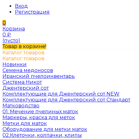
Вход
Регистрация
0
Корзина
0
₽
(пусто)
Товар в корзине!
Каталог товаров
Каталог товаров
Новинки
Семена медоносов
Иранский пчелоинвентарь
Система Никот
Джентерский сот
Комплектующие для Джентерский сот NEW
Комплектующие для Джентерский сот Стандарт
Матководство
01. Мечение пчелиных маток
Маркеры, краска для меток
Метки для маток
Оборудование для метки маток
02.Клеточки, колпачки, клипы