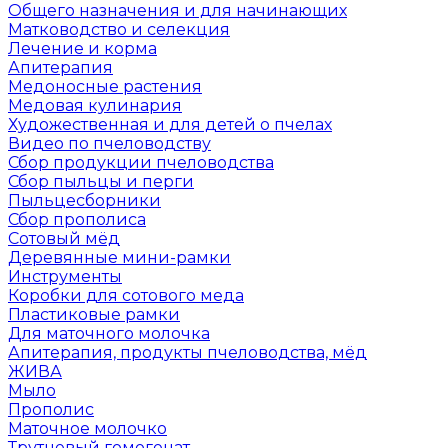
Общего назначения и для начинающих
Матководство и селекция
Лечение и корма
Апитерапия
Медоносные растения
Медовая кулинария
Художественная и для детей о пчелах
Видео по пчеловодству
Сбор продукции пчеловодства
Сбор пыльцы и перги
Пыльцесборники
Сбор прополиса
Сотовый мёд
Деревянные мини-рамки
Инструменты
Коробки для сотового меда
Пластиковые рамки
Для маточного молочка
Апитерапия, продукты пчеловодства, мёд
ЖИВА
Мыло
Прополис
Маточное молочко
Трутневый гомогенат