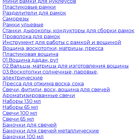
Мини рамки для нуклеусов
Пластиковые рамки
Разделители для рамок
Саморезы
Рамки ульевые
Станки, дыроколы, кондукторы для сборки рамок
Проволока для рамок
Инструмент для работы с рамкой и вощиной
Вощина, воскотопки, матрицы, пресса
Пластиковая вощина
01.Вощина дадан, рут
02.Вальцы, матрицы для изготовления вощины
03.Воскотопки солнечные, паровые,
электрические
Пресса для отжима воска, сока
Свечи, фитили, воск, вощина для свечей
Ароматизированные свечи
Наборы 130 мл
Наборы 65 мл
Свечи 100 мл
Свечи 65 мл
Баночки для свечей
Баночки для свечей металлические
Баночки 100 мл