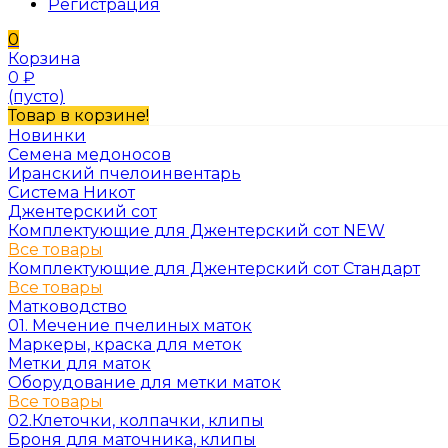
Регистрация
0
Корзина
0
₽
(пусто)
Товар в корзине!
Новинки
Семена медоносов
Иранский пчелоинвентарь
Система Никот
Джентерский сот
Комплектующие для Джентерский сот NEW
Все товары
Комплектующие для Джентерский сот Стандарт
Все товары
Матководство
01. Мечение пчелиных маток
Маркеры, краска для меток
Метки для маток
Оборудование для метки маток
Все товары
02.Клеточки, колпачки, клипы
Броня для маточника, клипы