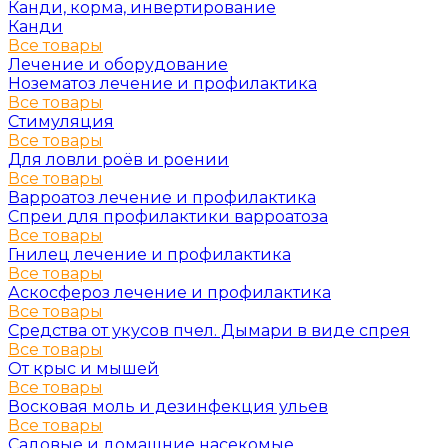
Канди, корма, инвертирование
Канди
Все товары
Лечение и оборудование
Нозематоз лечение и профилактика
Все товары
Стимуляция
Все товары
Для ловли роёв и роении
Все товары
Варроатоз лечение и профилактика
Спреи для профилактики варроатоза
Все товары
Гнилец лечение и профилактика
Все товары
Аскосфероз лечение и профилактика
Все товары
Средства от укусов пчел. Дымари в виде спрея
Все товары
От крыс и мышей
Все товары
Восковая моль и дезинфекция ульев
Все товары
Садовые и домашние насекомые