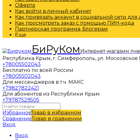
Оферта
Как войти в личный кабинет
Как привязать аккаунт в социальной сети для
Как просмотреть заказ с помощью ПИН-кода
Партнерская программа, блогерам
Еще
БиРуКом
Интернет-магазин пч
Республика Крым, г. Симферополь, ул. Московское 
+78005502043
Бесплатно по всей России
+78005502043
Для мессенджеров в т.ч. МАКС
+79827822421
Для абонентов из Республики Крым
+79787529505
Избранное
Товар в избранном
Сравнение
Товар в сравнении
Вход
Вход