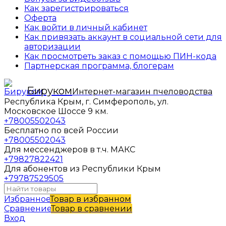
Как зарегистрироваться
Оферта
Как войти в личный кабинет
Как привязать аккаунт в социальной сети для
авторизации
Как просмотреть заказ с помощью ПИН-кода
Партнерская программа, блогерам
Бируком
Интернет-магазин пчеловодства
Республика Крым, г. Симферополь, ул.
Московское Шоссе 9 км.
+78005502043
Бесплатно по всей России
+78005502043
Для мессенджеров в т.ч. МАКС
+79827822421
Для абонентов из Республики Крым
+79787529505
Избранное
Товар в избранном
Сравнение
Товар в сравнении
Вход