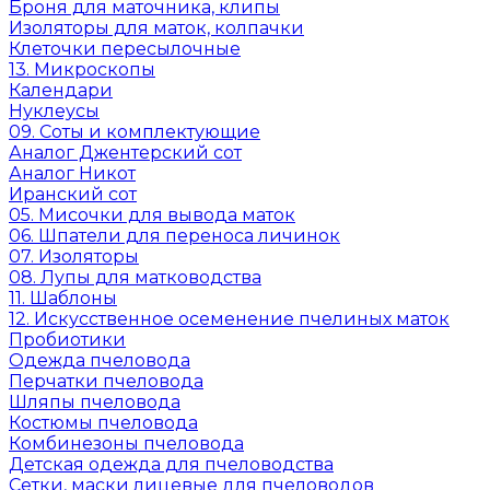
Броня для маточника, клипы
Изоляторы для маток, колпачки
Клеточки пересылочные
13. Микроскопы
Календари
Нуклеусы
09. Соты и комплектующие
Аналог Джентерский сот
Аналог Никот
Иранский сот
05. Мисочки для вывода маток
06. Шпатели для переноса личинок
07. Изоляторы
08. Лупы для матководства
11. Шаблоны
12. Искусственное осеменение пчелиных маток
Пробиотики
Одежда пчеловода
Перчатки пчеловода
Шляпы пчеловода
Костюмы пчеловода
Комбинезоны пчеловода
Детская одежда для пчеловодства
Сетки, маски лицевые для пчеловодов