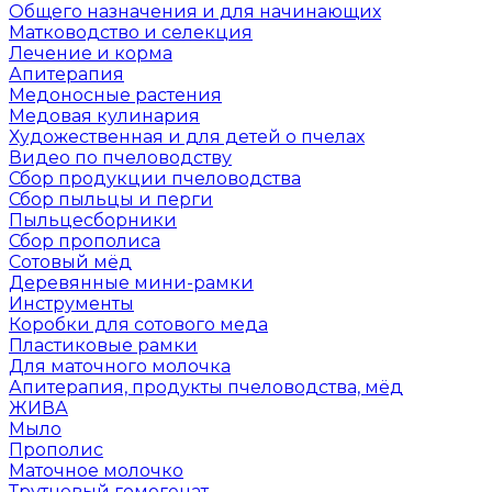
Общего назначения и для начинающих
Матководство и селекция
Лечение и корма
Апитерапия
Медоносные растения
Медовая кулинария
Художественная и для детей о пчелах
Видео по пчеловодству
Сбор продукции пчеловодства
Сбор пыльцы и перги
Пыльцесборники
Сбор прополиса
Сотовый мёд
Деревянные мини-рамки
Инструменты
Коробки для сотового меда
Пластиковые рамки
Для маточного молочка
Апитерапия, продукты пчеловодства, мёд
ЖИВА
Мыло
Прополис
Маточное молочко
Трутневый гомогенат