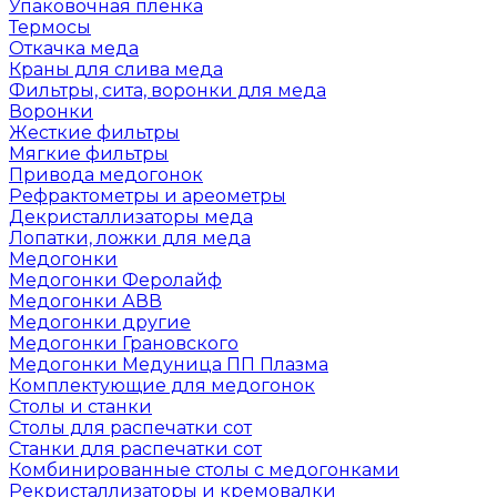
Упаковочная пленка
Термосы
Откачка меда
Краны для слива меда
Фильтры, сита, воронки для меда
Воронки
Жесткие фильтры
Мягкие фильтры
Привода медогонок
Рефрактометры и ареометры
Декристаллизаторы меда
Лопатки, ложки для меда
Медогонки
Медогонки Феролайф
Медогонки АВВ
Медогонки другие
Медогонки Грановского
Медогонки Медуница ПП Плазма
Комплектующие для медогонок
Столы и станки
Столы для распечатки сот
Станки для распечатки сот
Комбинированные столы с медогонками
Рекристаллизаторы и кремовалки