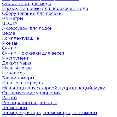
Отстойники для мёда
Насосы пищевые для перекачки меда
Оборудование для пасеки
Ph метры
ВЁСЛА
Аксессуары для лодок
Весла
Комплектующие
Рюкзаки
Сумки
Сумки и рюкзаки для вёсел
Инструмент
Декроттуары
Мультиметры
Нивелиры
Толщиномеры
Штангельциркуль
Мельницы для сахарной пудры, специй, муки
Органические удобрения
Рации
Респираторы и фильтры
Термопары
Терморегуляторы, термометры, влагомеры