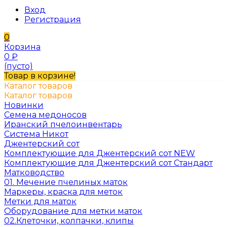
Вход
Регистрация
0
Корзина
0
₽
(пусто)
Товар в корзине!
Каталог товаров
Каталог товаров
Новинки
Семена медоносов
Иранский пчелоинвентарь
Система Никот
Джентерский сот
Комплектующие для Джентерский сот NEW
Комплектующие для Джентерский сот Стандарт
Матководство
01. Мечение пчелиных маток
Маркеры, краска для меток
Метки для маток
Оборудование для метки маток
02.Клеточки, колпачки, клипы