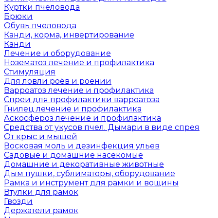
Куртки пчеловода
Брюки
Обувь пчеловода
Канди, корма, инвертирование
Канди
Лечение и оборудование
Нозематоз лечение и профилактика
Стимуляция
Для ловли роёв и роении
Варроатоз лечение и профилактика
Спреи для профилактики варроатоза
Гнилец лечение и профилактика
Аскосфероз лечение и профилактика
Средства от укусов пчел. Дымари в виде спрея
От крыс и мышей
Восковая моль и дезинфекция ульев
Садовые и домашние насекомые
Домашние и декоративные животные
Дым пушки, сублиматоры, оборудование
Рамка и инструмент для рамки и вощины
Втулки для рамок
Гвозди
Держатели рамок