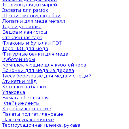
Топливо для дымарей
Захваты для рамок
Щетки-сметки, скребки
Лопатки для меда металл
Тара и упаковка
Ведра и канистры
Стеклянная тара
Флаконы и бутылки ПЭТ
Тара ПЭТ для меда
Фигурные банки для меда
Куботейнеры
Комплектующие для куботейнера
Бочонки для меда из дерева
Туеса березовые для меда и специй
Этикетки Мёд
Крышки на банки
Упаковка
Бумага оберточная
Клейкие ленты
Коробки картонные
Пакеты полиэтиленовые
Пакеты упаковочные
Термоусадочная пленка, рукава