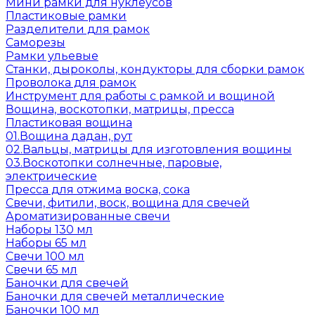
Мини рамки для нуклеусов
Пластиковые рамки
Разделители для рамок
Саморезы
Рамки ульевые
Станки, дыроколы, кондукторы для сборки рамок
Проволока для рамок
Инструмент для работы с рамкой и вощиной
Вощина, воскотопки, матрицы, пресса
Пластиковая вощина
01.Вощина дадан, рут
02.Вальцы, матрицы для изготовления вощины
03.Воскотопки солнечные, паровые,
электрические
Пресса для отжима воска, сока
Свечи, фитили, воск, вощина для свечей
Ароматизированные свечи
Наборы 130 мл
Наборы 65 мл
Свечи 100 мл
Свечи 65 мл
Баночки для свечей
Баночки для свечей металлические
Баночки 100 мл