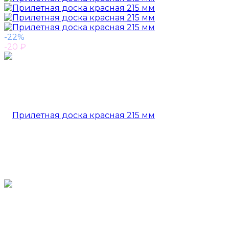
-22%
-20
₽