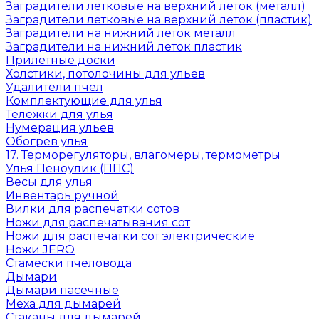
Заградители летковые на верхний леток (металл)
Заградители летковые на верхний леток (пластик)
Заградители на нижний леток металл
Заградители на нижний леток пластик
Прилетные доски
Холстики, потолочины для ульев
Удалители пчёл
Комплектующие для улья
Тележки для улья
Нумерация ульев
Обогрев улья
17. Терморегуляторы, влагомеры, термометры
Улья Пеноулик (ППС)
Весы для улья
Инвентарь ручной
Вилки для распечатки сотов
Ножи для распечатывания сот
Ножи для распечатки сот электрические
Ножи JERO
Стамески пчеловода
Дымари
Дымари пасечные
Меха для дымарей
Стаканы для дымарей