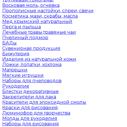
Восковая моль, огнёвка
Прополисные настойки, спреи, свечи
Косметика, мази, скрабы, масла
Мед крымский натуральный
Перга и пыльца
Лечебные травы,травяные чаи
Пчелиный подмор
БАДы
Сувенирная продукция
Бижутерия
Изделия из натуральной кожи
Ложки, лопатки, хохлома
Матрёшки
Мягкие игрушки
Наборы для пчеловодов
Рукоделие
Блестки декоративные
Закрепители для лака
Красители для эпоксидной смолы
Краски для рисования
Люминофор для творчества
Молды для рукоделия
Наборы для рисования