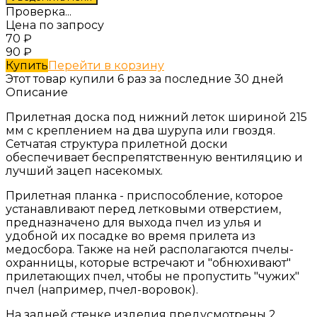
Проверка...
Цена по запросу
70
₽
90
₽
Купить
Перейти в корзину
Этот товар купили 6 раз за последние 30 дней
Описание
Прилетная доска под нижний леток шириной 215
мм с креплением на два шурупа или гвоздя.
Сетчатая структура прилетной доски
обеспечивает беспрепятственную вентиляцию и
лучший зацеп насекомых.
Прилетная планка - приспособление, которое
устанавливают перед летковыми отверстием,
предназначено для выхода пчел из улья и
удобной их посадке во время прилета из
медосбора. Также на ней располагаются пчелы-
охранницы, которые встречают и "обнюхивают"
прилетающих пчел, чтобы не пропустить "чужих"
пчел (например, пчел-воровок).
На задней стенке изделия предусмотрены 2