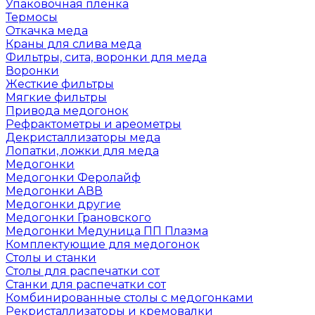
Упаковочная пленка
Термосы
Откачка меда
Краны для слива меда
Фильтры, сита, воронки для меда
Воронки
Жесткие фильтры
Мягкие фильтры
Привода медогонок
Рефрактометры и ареометры
Декристаллизаторы меда
Лопатки, ложки для меда
Медогонки
Медогонки Феролайф
Медогонки АВВ
Медогонки другие
Медогонки Грановского
Медогонки Медуница ПП Плазма
Комплектующие для медогонок
Столы и станки
Столы для распечатки сот
Станки для распечатки сот
Комбинированные столы с медогонками
Рекристаллизаторы и кремовалки