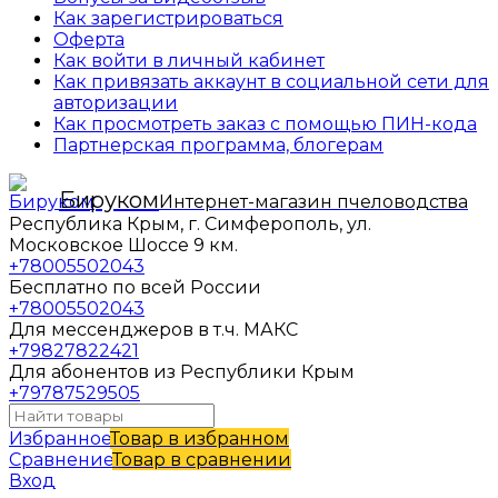
Как зарегистрироваться
Оферта
Как войти в личный кабинет
Как привязать аккаунт в социальной сети для
авторизации
Как просмотреть заказ с помощью ПИН-кода
Партнерская программа, блогерам
Бируком
Интернет-магазин пчеловодства
Республика Крым, г. Симферополь, ул.
Московское Шоссе 9 км.
+78005502043
Бесплатно по всей России
+78005502043
Для мессенджеров в т.ч. МАКС
+79827822421
Для абонентов из Республики Крым
+79787529505
Избранное
Товар в избранном
Сравнение
Товар в сравнении
Вход