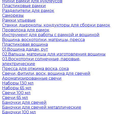
Мини рамки для нуклеусов
Пластиковые рамки
Разделители для рамок
Саморезы
Рамки ульевые
Станки, дыроколы, кондукторы для сборки рамок
Проволока для рамок
Инструмент для работы с рамкой и вощиной
Вощина, воскотопки, матрицы, пресса
Пластиковая вощина
01.Вощина дадан, рут
02.Вальцы, матрицы для изготовления вощины
03.Воскотопки солнечные, паровые,
электрические
Пресса для отжима воска, сока
Свечи, фитили, воск, вощина для свечей
Ароматизированные свечи
Наборы 130 мл
Наборы 65 мл
Свечи 100 мл
Свечи 65 мл
Баночки для свечей
Баночки для свечей металлические
Баночки 100 мл