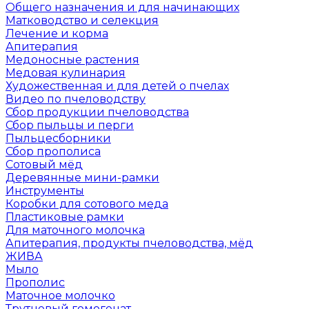
Общего назначения и для начинающих
Матководство и селекция
Лечение и корма
Апитерапия
Медоносные растения
Медовая кулинария
Художественная и для детей о пчелах
Видео по пчеловодству
Сбор продукции пчеловодства
Сбор пыльцы и перги
Пыльцесборники
Сбор прополиса
Сотовый мёд
Деревянные мини-рамки
Инструменты
Коробки для сотового меда
Пластиковые рамки
Для маточного молочка
Апитерапия, продукты пчеловодства, мёд
ЖИВА
Мыло
Прополис
Маточное молочко
Трутневый гомогенат