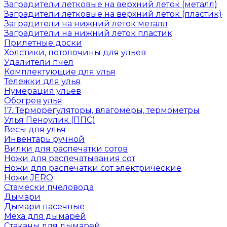
Заградители летковые на верхний леток (металл)
Заградители летковые на верхний леток (пластик)
Заградители на нижний леток металл
Заградители на нижний леток пластик
Прилетные доски
Холстики, потолочины для ульев
Удалители пчёл
Комплектующие для улья
Тележки для улья
Нумерация ульев
Обогрев улья
17. Терморегуляторы, влагомеры, термометры
Улья Пеноулик (ППС)
Весы для улья
Инвентарь ручной
Вилки для распечатки сотов
Ножи для распечатывания сот
Ножи для распечатки сот электрические
Ножи JERO
Стамески пчеловода
Дымари
Дымари пасечные
Меха для дымарей
Стаканы для дымарей