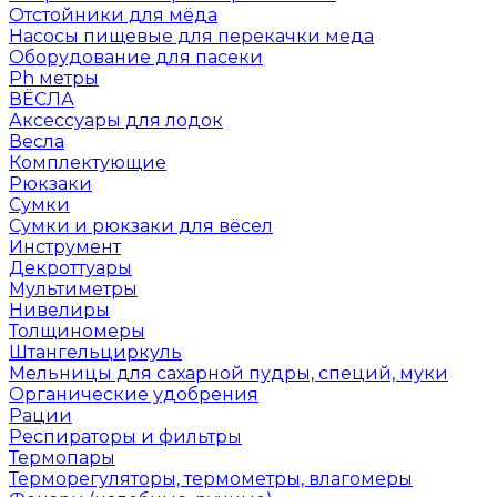
Отстойники для мёда
Насосы пищевые для перекачки меда
Оборудование для пасеки
Ph метры
ВЁСЛА
Аксессуары для лодок
Весла
Комплектующие
Рюкзаки
Сумки
Сумки и рюкзаки для вёсел
Инструмент
Декроттуары
Мультиметры
Нивелиры
Толщиномеры
Штангельциркуль
Мельницы для сахарной пудры, специй, муки
Органические удобрения
Рации
Респираторы и фильтры
Термопары
Терморегуляторы, термометры, влагомеры