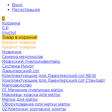
Вход
Регистрация
0
Корзина
0
₽
(пусто)
Товар в корзине!
Каталог товаров
Каталог товаров
Новинки
Семена медоносов
Иранский пчелоинвентарь
Система Никот
Джентерский сот
Комплектующие для Джентерский сот NEW
Комплектующие для Джентерский сот Стандарт
Матководство
01. Мечение пчелиных маток
Маркеры, краска для меток
Метки для маток
Оборудование для метки маток
02.Клеточки, колпачки, клипы