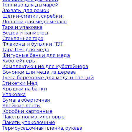
Топливо для дымарей
Захваты для рамок
Щетки-сметки, скребки
Лопатки для меда металл
Тара и упаковка
Ведра и канистры
Стеклянная тара
Флаконы и бутылки ПЭТ
Тара ПЭТ для меда
Фигурные банки для меда
Куботейнеры
Комплектующие для куботейнера
Бочонки для меда из дерева
Туеса березовые для меда и специй
Этикетки Мёд
Крышки на банки
Упаковка
Бумага оберточная
Клейкие ленты
Коробки картонные
Пакеты полиэтиленовые
Пакеты упаковочные
Термоусадочная пленка, рукава