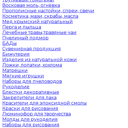
Восковая моль, огнёвка
Прополисные настойки, спреи, свечи
Косметика, мази, скрабы, масла
Мед крымский натуральный
Перга и пыльца
Лечебные травы,травяные чаи
Пчелиный подмор
БАДы
Сувенирная продукция
Бижутерия
Изделия из натуральной кожи
Ложки, лопатки, хохлома
Матрёшки
Мягкие игрушки
Наборы для пчеловодов
Рукоделие
Блестки декоративные
Закрепители для лака
Красители для эпоксидной смолы
Краски для рисования
Люминофор для творчества
Молды для рукоделия
Наборы для рисования