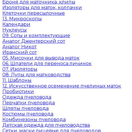
Броня для маточника, клипы
Изоляторы для маток, колпачки
Клеточки пересылочные
13. Микроскопы
Календари
Нуклеусы
09. Соты и комплектующие
Аналог Джентерский сот
Аналог Никот
Иранский сот
05. Мисочки для вывода маток
06. Шпатели для переноса личинок
07. Изоляторы
08. Лупы для матководства
11. Шаблоны
12. Искусственное осеменение пчелиных маток
Пробиотики
Одежда пчеловода
Перчатки пчеловода
Шляпы пчеловода
Костюмы пчеловода
Комбинезоны пчеловода
Детская одежда для пчеловодства
Сетки, маски лицевые для пчеловодов