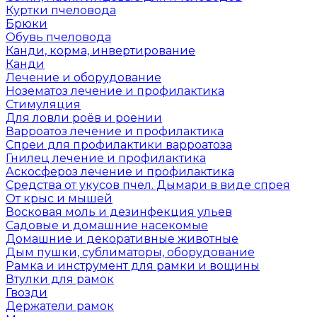
Куртки пчеловода
Брюки
Обувь пчеловода
Канди, корма, инвертирование
Канди
Лечение и оборудование
Нозематоз лечение и профилактика
Стимуляция
Для ловли роёв и роении
Варроатоз лечение и профилактика
Спреи для профилактики варроатоза
Гнилец лечение и профилактика
Аскосфероз лечение и профилактика
Средства от укусов пчел. Дымари в виде спрея
От крыс и мышей
Восковая моль и дезинфекция ульев
Садовые и домашние насекомые
Домашние и декоративные животные
Дым пушки, сублиматоры, оборудование
Рамка и инструмент для рамки и вощины
Втулки для рамок
Гвозди
Держатели рамок