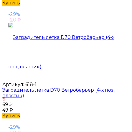
Купить
-29%
-20
₽
Артикул:
618-1
Заградитель летка D70 Ветробарьер (4-х поз.,
пластик)
6
69
₽
49
₽
Купить
-29%