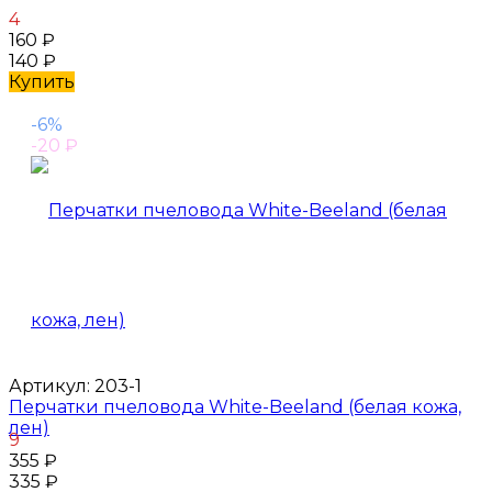
4
160
₽
140
₽
Купить
-6%
-20
₽
Артикул:
203-1
Перчатки пчеловода White-Beeland (белая кожа,
лен)
9
355
₽
335
₽