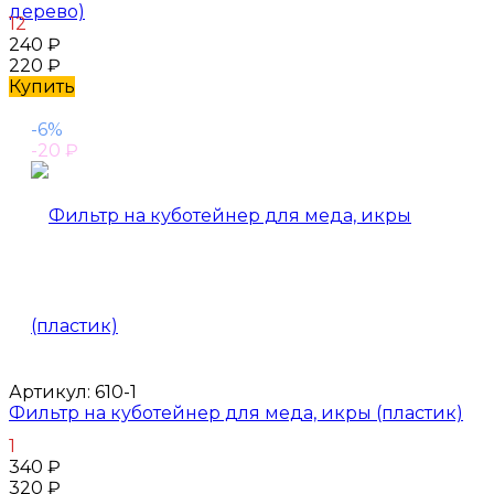
дерево)
12
240
₽
220
₽
Купить
-6%
-20
₽
Артикул:
610-1
Фильтр на куботейнер для меда, икры (пластик)
1
340
₽
320
₽