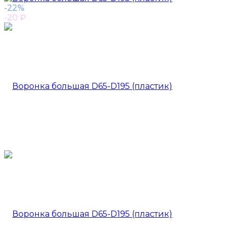
-22%
-20
₽