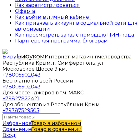
Как зарегистрироваться
Оферта
Как войти в личный кабинет
Как привязать аккаунт в социальной сети для
авторизации
Как просмотреть заказ с помощью ПИН-кода
Партнерская программа, блогерам
Бируком
Интернет-магазин пчеловодства
Республика Крым, г. Симферополь, ул.
Московское Шоссе 9 км.
+78005502043
Бесплатно по всей России
+78005502043
Для мессенджеров в т.ч. МАКС
+79827822421
Для абонентов из Республики Крым
+79787529505
Избранное
Товар в избранном
Сравнение
Товар в сравнении
Вход