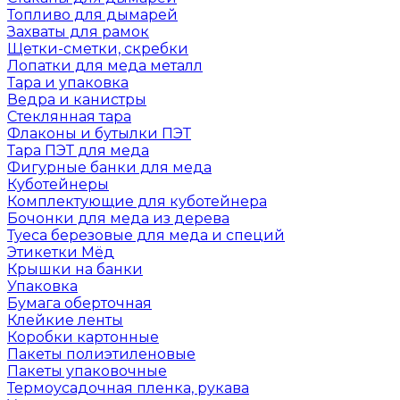
Топливо для дымарей
Захваты для рамок
Щетки-сметки, скребки
Лопатки для меда металл
Тара и упаковка
Ведра и канистры
Стеклянная тара
Флаконы и бутылки ПЭТ
Тара ПЭТ для меда
Фигурные банки для меда
Куботейнеры
Комплектующие для куботейнера
Бочонки для меда из дерева
Туеса березовые для меда и специй
Этикетки Мёд
Крышки на банки
Упаковка
Бумага оберточная
Клейкие ленты
Коробки картонные
Пакеты полиэтиленовые
Пакеты упаковочные
Термоусадочная пленка, рукава