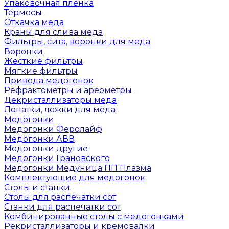
Упаковочная пленка
Термосы
Откачка меда
Краны для слива меда
Фильтры, сита, воронки для меда
Воронки
Жесткие фильтры
Мягкие фильтры
Привода медогонок
Рефрактометры и ареометры
Декристаллизаторы меда
Лопатки, ложки для меда
Медогонки
Медогонки Феролайф
Медогонки АВВ
Медогонки другие
Медогонки Грановского
Медогонки Медуница ПП Плазма
Комплектующие для медогонок
Столы и станки
Столы для распечатки сот
Станки для распечатки сот
Комбинированные столы с медогонками
Рекристаллизаторы и кремовалки