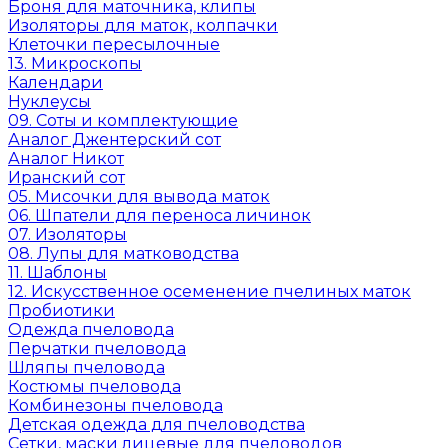
Броня для маточника, клипы
Изоляторы для маток, колпачки
Клеточки пересылочные
13. Микроскопы
Календари
Нуклеусы
09. Соты и комплектующие
Аналог Джентерский сот
Аналог Никот
Иранский сот
05. Мисочки для вывода маток
06. Шпатели для переноса личинок
07. Изоляторы
08. Лупы для матководства
11. Шаблоны
12. Искусственное осеменение пчелиных маток
Пробиотики
Одежда пчеловода
Перчатки пчеловода
Шляпы пчеловода
Костюмы пчеловода
Комбинезоны пчеловода
Детская одежда для пчеловодства
Сетки, маски лицевые для пчеловодов