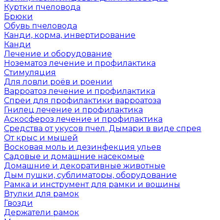
Куртки пчеловода
Брюки
Обувь пчеловода
Канди, корма, инвертирование
Канди
Лечение и оборудование
Нозематоз лечение и профилактика
Стимуляция
Для ловли роёв и роении
Варроатоз лечение и профилактика
Спреи для профилактики варроатоза
Гнилец лечение и профилактика
Аскосфероз лечение и профилактика
Средства от укусов пчел. Дымари в виде спрея
От крыс и мышей
Восковая моль и дезинфекция ульев
Садовые и домашние насекомые
Домашние и декоративные животные
Дым пушки, сублиматоры, оборудование
Рамка и инструмент для рамки и вощины
Втулки для рамок
Гвозди
Держатели рамок