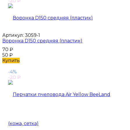
-20
₽
Артикул:
3059-1
Воронка D150 средняя (пластик)
70
₽
50
₽
Купить
-4%
-20
₽