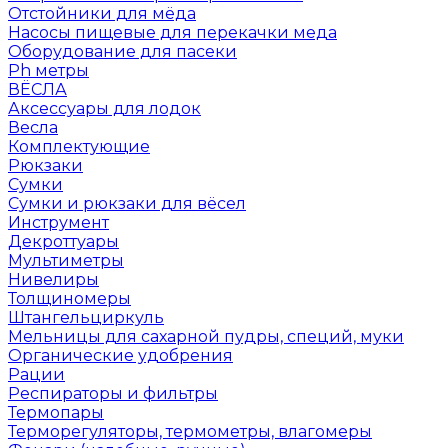
Отстойники для мёда
Насосы пищевые для перекачки меда
Оборудование для пасеки
Ph метры
ВЁСЛА
Аксессуары для лодок
Весла
Комплектующие
Рюкзаки
Сумки
Сумки и рюкзаки для вёсел
Инструмент
Декроттуары
Мультиметры
Нивелиры
Толщиномеры
Штангельциркуль
Мельницы для сахарной пудры, специй, муки
Органические удобрения
Рации
Респираторы и фильтры
Термопары
Терморегуляторы, термометры, влагомеры