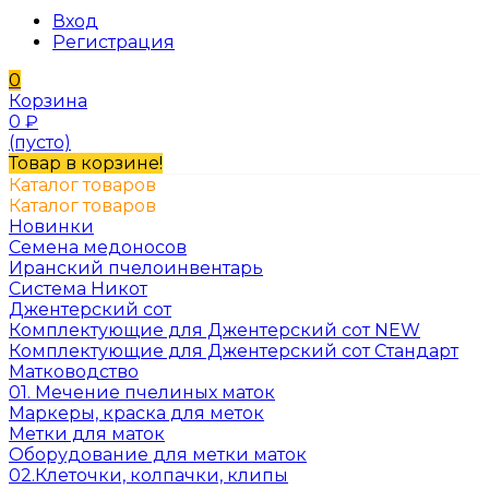
Вход
Регистрация
0
Корзина
0
₽
(пусто)
Товар в корзине!
Каталог товаров
Каталог товаров
Новинки
Семена медоносов
Иранский пчелоинвентарь
Система Никот
Джентерский сот
Комплектующие для Джентерский сот NEW
Комплектующие для Джентерский сот Стандарт
Матководство
01. Мечение пчелиных маток
Маркеры, краска для меток
Метки для маток
Оборудование для метки маток
02.Клеточки, колпачки, клипы