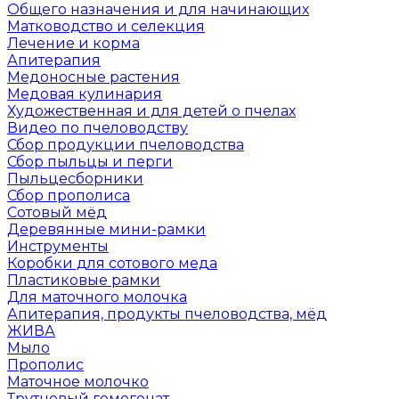
Общего назначения и для начинающих
Матководство и селекция
Лечение и корма
Апитерапия
Медоносные растения
Медовая кулинария
Художественная и для детей о пчелах
Видео по пчеловодству
Сбор продукции пчеловодства
Сбор пыльцы и перги
Пыльцесборники
Сбор прополиса
Сотовый мёд
Деревянные мини-рамки
Инструменты
Коробки для сотового меда
Пластиковые рамки
Для маточного молочка
Апитерапия, продукты пчеловодства, мёд
ЖИВА
Мыло
Прополис
Маточное молочко
Трутневый гомогенат