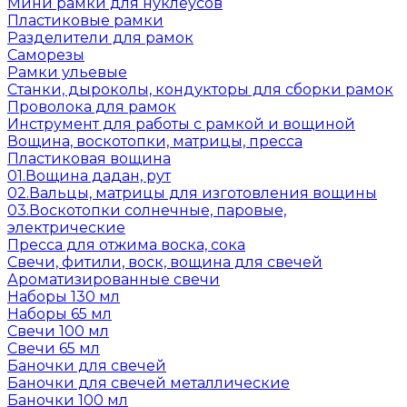
Мини рамки для нуклеусов
Пластиковые рамки
Разделители для рамок
Саморезы
Рамки ульевые
Станки, дыроколы, кондукторы для сборки рамок
Проволока для рамок
Инструмент для работы с рамкой и вощиной
Вощина, воскотопки, матрицы, пресса
Пластиковая вощина
01.Вощина дадан, рут
02.Вальцы, матрицы для изготовления вощины
03.Воскотопки солнечные, паровые,
электрические
Пресса для отжима воска, сока
Свечи, фитили, воск, вощина для свечей
Ароматизированные свечи
Наборы 130 мл
Наборы 65 мл
Свечи 100 мл
Свечи 65 мл
Баночки для свечей
Баночки для свечей металлические
Баночки 100 мл