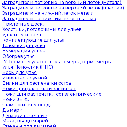
Заградители летковые на верхний леток (металл)
Заградители летковые на верхний леток (пластик)
Заградители на нижний леток металл
Заградители на нижний леток пластик
Прилетные доски
Холстики, потолочины для ульев
Удалители пчёл
Комплектующие для улья
Тележки для улья
Нумерация ульев
Обогрев улья
17. Терморегуляторы, влагомеры, термометры
Улья Пеноулик (ППС)
Весы для улья
Инвентарь ручной
Вилки для распечатки сотов
Ножи для распечатывания сот
Ножи для распечатки сот электрические
Ножи JERO
Стамески пчеловода
Дымари
Дымари пасечные
Меха для дымарей
Стаканы для дымарей