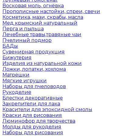
Восковая моль, огнёвка
Прополисные настойки, спреи, свечи
Косметика, мази, скрабы, масла
Мед крымский натуральный
Перга и пыльца
Лечебные травы,травяные чаи
Пчелиный подмор
БАДы
Сувенирная продукция
Бижутерия
Изделия из натуральной кожи
Ложки, лопатки, хохлома
Матрёшки
Мягкие игрушки
Наборы для пчеловодов
Рукоделие
Блестки декоративные
Закрепители для лака
Красители для эпоксидной смолы
Краски для рисования
Люминофор для творчества
Молды для рукоделия
Наборы для рисования