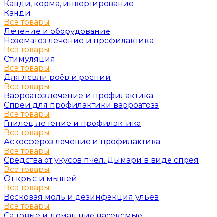
Канди, корма, инвертирование
Канди
Все товары
Лечение и оборудование
Нозематоз лечение и профилактика
Все товары
Стимуляция
Все товары
Для ловли роёв и роении
Все товары
Варроатоз лечение и профилактика
Спреи для профилактики варроатоза
Все товары
Гнилец лечение и профилактика
Все товары
Аскосфероз лечение и профилактика
Все товары
Средства от укусов пчел. Дымари в виде спрея
Все товары
От крыс и мышей
Все товары
Восковая моль и дезинфекция ульев
Все товары
Садовые и домашние насекомые