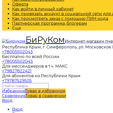
Оферта
Как войти в личный кабинет
Как привязать аккаунт в социальной сети для
Как просмотреть заказ с помощью ПИН-кода
Партнерская программа, блогерам
Еще
БиРуКом
Интернет-магазин пч
Республика Крым, г. Симферополь, ул. Московское 
+78005502043
Бесплатно по всей России
+78005502043
Для мессенджеров в т.ч. МАКС
+79827822421
Для абонентов из Республики Крым
+79787529505
Избранное
Товар в избранном
Сравнение
Товар в сравнении
Вход
Вход