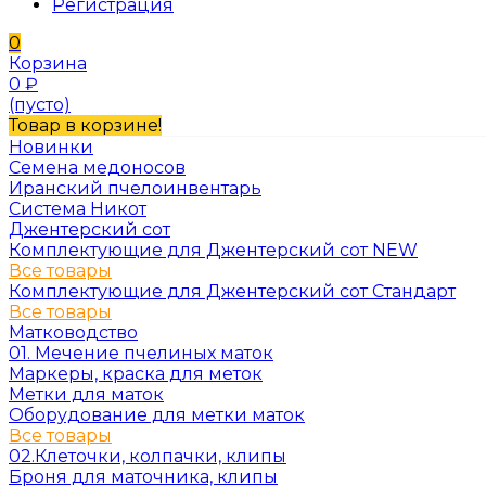
Регистрация
0
Корзина
0
₽
(пусто)
Товар в корзине!
Новинки
Семена медоносов
Иранский пчелоинвентарь
Система Никот
Джентерский сот
Комплектующие для Джентерский сот NEW
Все товары
Комплектующие для Джентерский сот Стандарт
Все товары
Матководство
01. Мечение пчелиных маток
Маркеры, краска для меток
Метки для маток
Оборудование для метки маток
Все товары
02.Клеточки, колпачки, клипы
Броня для маточника, клипы