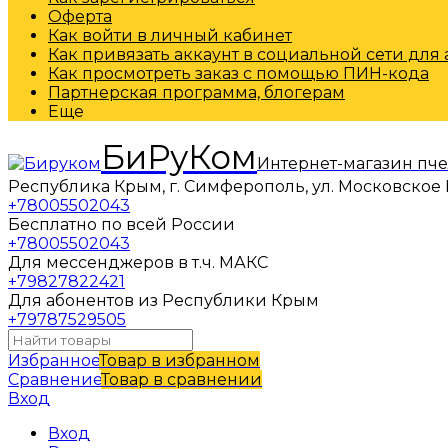
Оферта
Как войти в личный кабинет
Как привязать аккаунт в социальной сети для
Как просмотреть заказ с помощью ПИН-кода
Партнерская программа, блогерам
Еще
БиРуКом
Интернет-магазин пч
Республика Крым, г. Симферополь, ул. Московское 
+78005502043
Бесплатно по всей России
+78005502043
Для мессенджеров в т.ч. МАКС
+79827822421
Для абонентов из Республики Крым
+79787529505
Избранное
Товар в избранном
Сравнение
Товар в сравнении
Вход
Вход