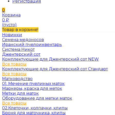
Регистрация
0
Корзина
0
₽
(пусто)
Товар в корзине!
Новинки
Семена медоносов
Иранский пчелоинвентарь
Система Никот
Джентерский сот
Комплектующие для Джентерский сот NEW
Все товары
Комплектующие для Джентерский сот Стандарт
Все товары
Матководство
01. Мечение пчелиных маток
Маркеры, краска для меток
Метки для маток
Оборудование для метки маток
Все товары
02.Клеточки, колпачки, клипы
Броня для маточника, клипы