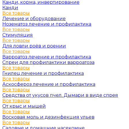
Канди, корма, инвертирование
Канди
Все товары
Лечение и оборудование
Нозематоз лечение и профилактика
Все товары
Стимуляция
Все товары
Для ловли роёв и роении
Все товары
Варроатоз лечение и профилактика
Спреи для профилактики варроатоза
Все товары
Гнилец лечение и профилактика
Все товары
Аскосфероз лечение и профилактика
Все товары
Средства от укусов пчел. Дымари в виде спрея
Все товары
От крыс и мышей
Все товары
Восковая моль и дезинфекция ульев
Все товары
Садовые и домашние насекомые